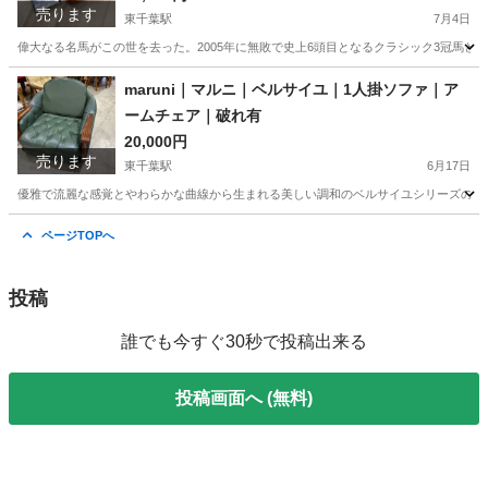
売ります
東千葉駅
7月4日
偉大なる名馬がこの世を去った。2005年に無敗で史上6頭目となるクラシック3冠馬とな
千葉
千葉市
東千葉駅
小物
ディープインパクト
maruni｜マルニ｜ベルサイユ｜1人掛ソファ｜ア
ームチェア｜破れ有
20,000円
売ります
東千葉駅
6月17日
優雅で流麗な感覚とやわらかな曲線から生まれる美しい調和のベルサイユシリーズのこち
千葉
千葉市
東千葉駅
ソファ
マルニ
ページTOPへ
投稿
誰でも今すぐ30秒で投稿出来る
投稿画面へ (無料)