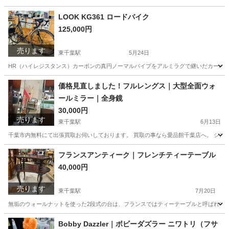
千葉
千葉市
東千葉駅
インテリア雑貨/小物
天使
LOOK KG361 ロードバイク
125,000円
売ります
東千葉駅
5月24日
HR（ハイレジスタンス）カーボンの真円ノーマルパイプをアルミラグで継いだカーボン
千葉
千葉市
東千葉駅
ロードバイク
LOOK
価格見直しました！フルレングス｜大型全面ウォ
ールミラー｜全身鏡
30,000円
売ります
東千葉駅
6月13日
千葉市内無料にて出張買取お伺いしております。 買取の事なら愛品館千葉店へ。 シン
千葉
千葉市
東千葉駅
ミラー/鏡
ミラー
フランスアンティーク｜フレンチティーテーブル
40,000円
売ります
東千葉駅
7月20日
無垢のウォールナットを使った2段式の台は、フランスではティーテーブルと呼ばれてい
千葉
千葉市
東千葉駅
テーブル
フランス
Bobby Dazzler｜ボビーダズラー ニワトリ（フサ