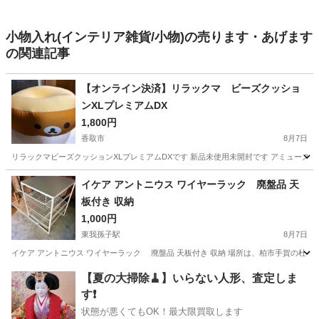
小物入れ(インテリア雑貨/小物)の売ります・あげます
の関連記事
【オンライン決済】リラックマ ビーズクッショ
ンXLプレミアムDX
1,800円
香取市
8月7日
リラックマビーズクッションXLプレミアムDXです 新品未使用未開封です アミューズ
千葉
香取市
ソファ
ビーズクッション
イケア アントニウス ワイヤーラック 廃盤品 天
板付き 収納
1,000円
東我孫子駅
8月7日
イケア アントニウス ワイヤーラック 廃盤品 天板付き 収納 場所は、柏市手賀の杜セ
千葉
我孫子市
東我孫子駅
収納家具
【夏の大掃除🧹】いらない人形、査定しま
す❗️
状態が悪くてもOK！最大限買取します