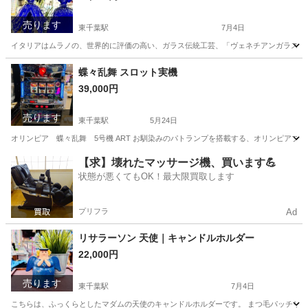
売ります
東千葉駅
7月4日
イタリアはムラノの、世界的に評価の高い、ガラス伝統工芸、「ヴェネチアンガラス」の
千葉
千葉市
東千葉駅
インテリア雑貨/小物
蝶々乱舞 スロット実機
39,000円
ベネチアングラス
売ります
東千葉駅
5月24日
オリンピア 蝶々乱舞 5号機 ART お馴染みのパトランプを搭載する、オリンピアブ
千葉
千葉市
東千葉駅
その他
実機
【求】壊れたマッサージ機、買います💪
状態が悪くてもOK！最大限買取します
プリフラ
Ad
リサラーソン 天使｜キャンドルホルダー
22,000円
売ります
東千葉駅
7月4日
こちらは、ふっくらとしたマダムの天使のキャンドルホルダーです。 まつ毛パッチリの