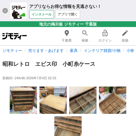
アプリならお得な情報を見逃さない！
インストール
アプリで開く
地元の掲示板 ジモティー 千葉版
千葉県
検索
ログイン
投稿
ジモティー
売ります・あげます
家具
インテリア雑貨/小物
小物
昭和レトロ エビス印 小町糸ケース
投稿ID: 140v6b
2026年7月4日 02:33