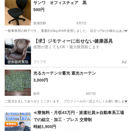
千葉
松戸市
松戸駅
椅子
サンワ オフィスチェア 黒
500円
新浦安駅
8月7日
一般事務用の椅子です。 重量約10kg 約4年使用しました。 目立つ汚れや破れはあり
千葉
浦安市
新浦安駅
椅子
【求】ジモティーに出せない健康器具
状態が悪くてもOK！最大限買取します
プリフラ
Ad
光るカーテン☆蓄光 遮光カーテン
3,000円
柏市
8月7日
ご覧頂きましてありがとうございます。 プロフィールの一読よろしくお願い致します。 
千葉
柏市
カーテン、ブラインド
カーテン
≪寮無料・月収43万円・派遣社員≫自動車系工場
での組立・加工・プレス 交替制
時給1,900円