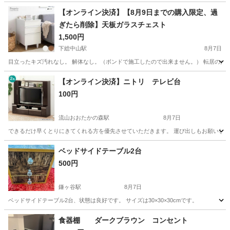
【オンライン決済】【8月9日までの購入限定、過
ぎたら削除】天板ガラスチェスト
1,500円
下総中山駅
8月7日
目立ったキズ汚れなし。 解体なし。（ボンドで施工したので出来ません。） 転居のため回
千葉
船橋市
下総中山駅
収納家具
【オンライン決済】ニトリ テレビ台
100円
流山おおたかの森駅
8月7日
できるだけ早くとりにきてくれる方を優先させていただきます。 運び出しもお願いしたい
千葉
千葉市
流山おおたかの森駅
収納家具
ニトリ
ベッドサイドテーブル2台
500円
鎌ヶ谷駅
8月7日
ベッドサイドテーブル2台、状態は良好です。 サイズは30×30×30cmです。
千葉
鎌ケ谷市
鎌ヶ谷駅
テーブル
食器棚 ダークブラウン コンセント