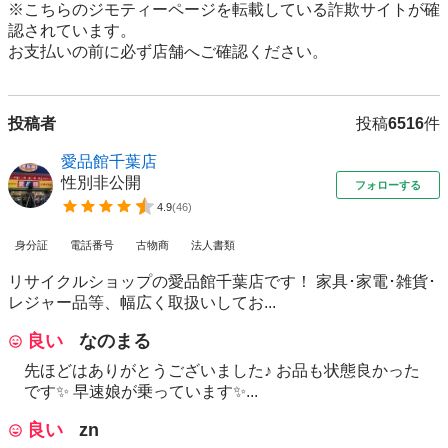
※こちらのジモティーページを転載している詐欺サイトが確
認されています。

お支払いの前に必ず店舗へご確認ください。
投稿者
投稿
6516
件
愛品館千葉店
性別非公開
フォローする
4.9
(
46
)
身分証
電話番号
古物商
法人書類
リサイクルショップの愛品館千葉店です！ 家具･家電･雑貨･
レジャー品等、幅広く取扱いしてお...
良い
なのまる
先ほどはありがとうございました♪ お品も状態良かった
です✨ 早速娘が乗っています✨...
良い
zn