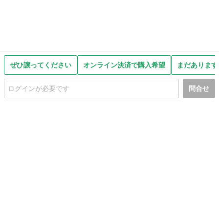
ぜひ譲ってください
オンライン決済で購入希望
まだあります
問合せ
初めての方へ
利用規約
プライバシーポリシー
プライバシー・ステートメント
健全化に資する運用方針
お問い合わせ
運営会社
サイトマップ
ご利用ガイド
フリーワードで探す