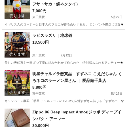
フサトサカ・蝶ネクタイ）
7,000円
売ります
東千葉駅
5月27日
イギリス人のロージーと日本人のフミエが作るぬいぐるみ。 ロンドンを拠点に世界中の
千葉
千葉市
東千葉駅
インテリア雑貨/小物
Bobby
ラピスラズリ｜地球儀
13,500円
売ります
東千葉駅
7月12日
美しい天然石を一国ずつ丁寧に組み合わせて作られた、特別感あふれるアンティーク地球
千葉
千葉市
東千葉駅
インテリア雑貨/小物
地球儀
明星チャルメラ懸賞品 すずネコ こえだちゃん く
ろネコのラーメン屋さん ｜ 愛品館千葉店
8,800円
売ります
東千葉駅
5月27日
キャンペーン概要 「明星 チャルメラ」のTVCMで広瀬すずさん演じる「すずネコ」とタ
千葉
千葉市
東千葉駅
おもちゃ
ネコ
Zippo 06 Deep Impact Armor|ジッポ ディープイ
ンパクト アーマー
30,000円