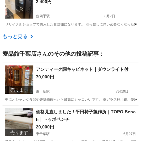
2,400円
豊四季駅
8月7日
リサイクルショップで購入した食器棚になります。 引っ越しに伴い必要なくなったので欲しい方い
千葉
柏市
豊四季駅
収納家具
もっと見る
愛品館千葉店
さんのその他の投稿記事：
アンティーク調キャビネット｜ダウンライト付
70,000円
売ります
東千葉駅
7月19日
中にオシャレな食器や趣味物飾ったら最高にカッコいいです。 ※ガラス棚小傷、使用感有 ■本体寸法：W9
千葉
千葉市
東千葉駅
収納家具
ダウンライト
価格見直しました！平田椅子製作所｜TOPO Benc
h｜トッポベンチ
20,000円
売ります
東千葉駅
6月27日