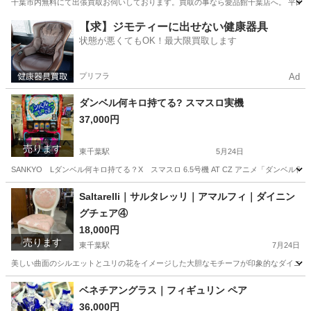
千葉市内無料にて出張買取お伺いしております。買取の事なら愛品館千葉店へ。 平田椅子
千葉
千葉市
東千葉駅
椅子
価格
【求】ジモティーに出せない健康器具
状態が悪くてもOK！最大限買取します
プリフラ
Ad
ダンベル何キロ持てる? スマスロ実機
37,000円
売ります
東千葉駅
5月24日
SANKYO Lダンベル何キロ持てる？X スマスロ 6.5号機 AT CZ アニメ「ダンベ
千葉
千葉市
東千葉駅
その他
ダンベル
Saltarelli｜サルタレッリ｜アマルフィ｜ダイニン
グチェア④
18,000円
売ります
東千葉駅
7月24日
美しい曲面のシルエットとユリの花をイメージした大胆なモチーフが印象的なダイニング
千葉
千葉市
東千葉駅
椅子
Saltarelli
ベネチアングラス｜フィギュリン ペア
36,000円