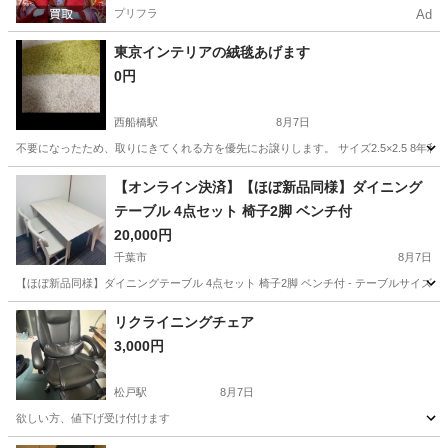
プリフラ
Ad
東京インテリアの絨毯あげます
0円
西船橋駅
8月7日
不要になったため、取りにきてくれる方を優先にお譲りします。 サイズ2.5×2.5 8
千葉
千葉市
西船橋駅
カーペット/マット/ラグ
絨毯
【オンライン決済】【ほぼ新品同様】ダイニング
テーブル 4点セット 椅子2脚 ベンチ付
20,000円
千葉市
8月7日
【ほぼ新品同様】ダイニングテーブル 4点セット 椅子2脚 ベンチ付 - テーブルサイズ: 幅12
千葉
千葉市
テーブル
リクライニングチェア
3,000円
松戸駅
8月7日
欲しい方、値下げ受け付けます