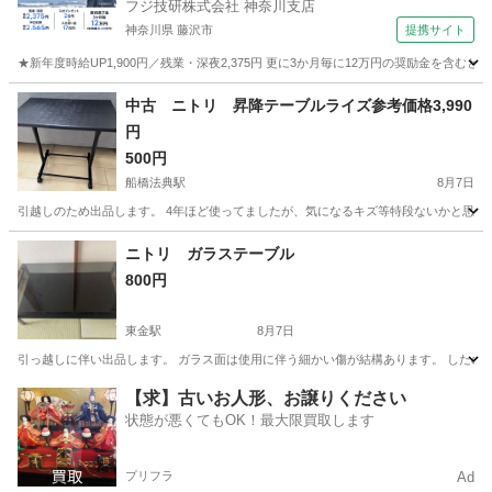
フジ技研株式会社 神奈川支店
神奈川県 藤沢市
提携サイト
★新年度時給UP1,900円／残業・深夜2,375円 更に3か月毎に12万円の奨励金を含む
神奈川
藤沢市
その他
中古 ニトリ 昇降テーブルライズ参考価格3,990
円
500円
船橋法典駅
8月7日
引越しのため出品します。 4年ほど使ってましたが、気になるキズ等特段ないかと思います。
千葉
船橋市
船橋法典駅
テーブル
ニトリ ガラステーブル
800円
東金駅
8月7日
引っ越しに伴い出品します。 ガラス面は使用に伴う細かい傷が結構あります。 したの
千葉
山武郡
東金駅
テーブル
【求】古いお人形、お譲りください
状態が悪くてもOK！最大限買取します
プリフラ
Ad