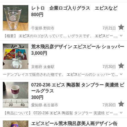
やカップルとの応募OK◎年間休日129日＆休出なしでプライベート充
佐賀
伊万里市
東山代駅
その他
レトロ 企業ロゴ入りグラス エビスなど
実♪業務はクリーンルームで快適作業◎自社正社員登用制度あり★1食
800円
300円～の格安食堂あり！《佐...
千葉県 野田市
7月21日
【概要】
エビス
のロゴが入っていて… いグラスです。
エビス
ビー
ル サッポロビ…
千葉
野田市
ノベルティグッズ
リボンシトロン
荒木飛呂彦デザイン エビスビール ショッパー
3,000円
京都府 太秦駅
7月20日
ーデンプレイスで販売された物です。
エビス
ビールのショッパーで
す。 暗所にて保…
京都
京都市
太秦駅
その他
エビスビール
0720-236 エビス 陶器製 タンブラー 美濃焼 ビ
ールグラス
300円
愛知県 名古屋市
7月20日
【商品について】 0720-236
エビス
陶器製 タンブラー 美濃焼 ビー
ル…
愛知
名古屋市
食器
エビス
エビスビール荒木飛呂彦美人画デザイン缶