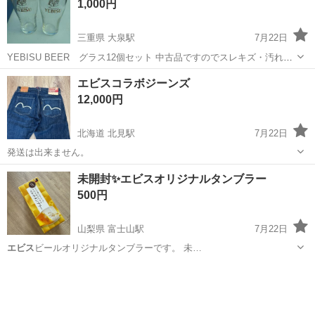
1,000円
三重県 大泉駅
7月22日
YEBISU BEER グラス12個セット 中古品ですのでスレキズ・汚れが
ありますのでご理解下さい。
三重
いなべ市
大泉駅
食器
エビスビール
エビスコラボジーンズ
12,000円
北海道 北見駅
7月22日
発送は出来ません。
北海道
北見市
北見駅
服/ファッション
未開封✨エビスオリジナルタンブラー
500円
山梨県 富士山駅
7月22日
エビス
ビールオリジナルタンブラーです。 未…
山梨
富士吉田市
富士山駅
食器