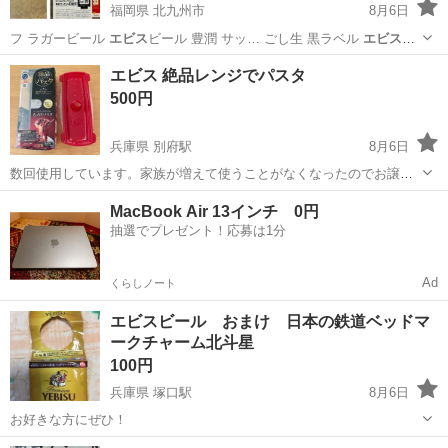
福岡県 北九州市
8月6日
フ ラガービール
エビス
ビール 豊潤 サッ… ごし生 黒ラベル
エビス
ビ
ール クリアアサ…
福岡
北九州市
食品
コークオン
エビス 絶品レンジでパスタ
500円
兵庫県 別府駅
8月6日
数回使用しています。家族が増えて使うことがなくなったのでお譲り
します。 定価1100円 ●鍋ゆでより美味しく、レンジで簡単にパスタが
兵庫
加古川市
別府駅
調理器具
MacBook Air 13インチ 0円
できる。 (※食味官能試験による結果) 湯切り不要でゆで汁を使いきる
抽選でプレゼント！応募は1分
からパスタの風味を逃...
Ad
くらしノート
エビスビール おまけ 日本の鉄道ベッドマ
ークチャーム北斗星
100円
兵庫県 塚口駅
8月6日
お好きな方にぜひ！
兵庫
尼崎市
塚口駅
その他
エビスビール