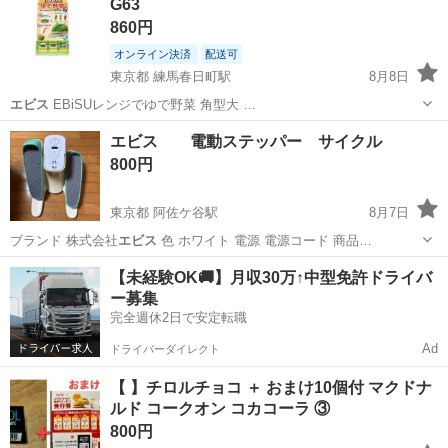
G63
工場のお仕事 ◇コネクタ製造工...
860円
オンライン決済
配送可
東京都 練馬春日町駅
8月8日
エビス
EBiSUレンジでゆで野菜 角型大 …
東京
練馬区
練馬春日町駅
調理器具
エビス
エビス 電動ステッパー サイクル
800円
東京都 阿佐ケ谷駅
8月7日
ブランド 株式会社
エビス
色 ホワイト 電源 電源コード 商品…
東京
杉並区
阿佐ケ谷駅
フィットネス、トレーニング
【未経験OK🚚】月収30万↑中型免許ドライバ
ー募集
エビス
完全週休2日で安定転職
Ad
ドライバーダイレクト
【 】チロルチョコ ＋ おまけ10個付 マクドナ
ルド コークオン コカコーラ ③
800円