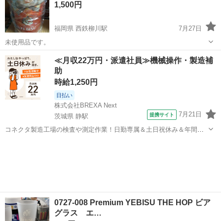
フライトジャケット
1,500円
福岡県 西鉄柳川駅
7月27日
未使用品です。
福岡
柳川市
西鉄柳川駅
その他
エビス
≪月収22万円・派遣社員≫機械操作・製造補
助
時給1,250円
日払い
株式会社BREXA Next
7月21日
提携サイト
茨城県 静駅
コネクタ製造工場の検査や測定作業！日勤専属＆土日祝休み＆年間休
日128日★クリーンルーム内作業★マイカー通勤OK＆無料駐車場あり
茨城
常陸大宮市
静駅
その他
★就業先食堂利用可！日払い制度あり！《茨城県常陸大宮市》 人気の
工場のお仕事 ◇コネクタ製造工...
0727-008 Premium YEBISU THE HOP ビア
グラス エ…