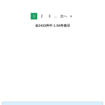
1
2
3
...
次へ
全2433件中 1-50件表示