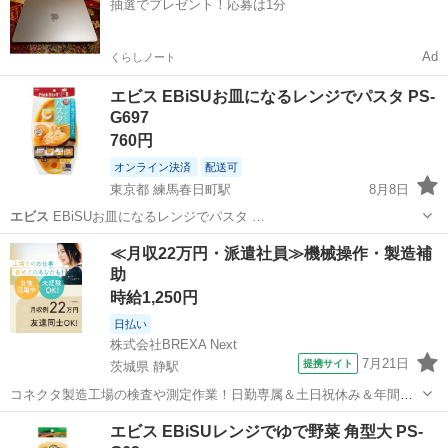
抽選でプレゼント！応募は1分
Ad
くらしノート
エビス EBiSUお皿になるレンジでパスタ PS-
G697
760円
オンライン決済
配送可
東京都 練馬春日町駅
8月8日
エビス
EBiSUお皿になるレンジでパスタ …
東京
練馬区
練馬春日町駅
調理器具
エビス
≪月収22万円・派遣社員≫機械操作・製造補
助
時給1,250円
日払い
株式会社BREXA Next
7月21日
提携サイト
茨城県 静駅
コネクタ製造工場の検査や測定作業！日勤専属＆土日祝休み＆年間休
日128日★クリーンルーム内作業★マイカー通勤OK＆無料駐車場あり
茨城
常陸大宮市
静駅
その他
エビス EBiSUレンジでゆで野菜 角型大 PS-
★就業先食堂利用可！日払い制度あり！《茨城県常陸大宮市》 人気の