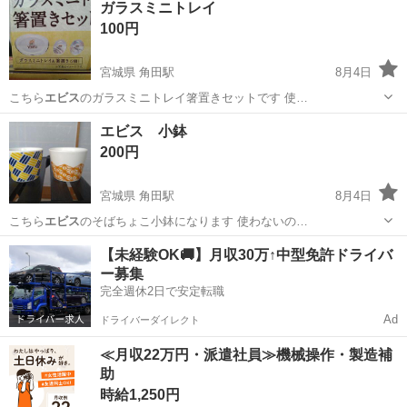
ガラスミニトレイ
100円
宮城県 角田駅
8月4日
こちら
エビス
のガラスミニトレイ箸置きセットです 使…
宮城
角田市
角田駅
食器
エビス
エビス 小鉢
200円
宮城県 角田駅
8月4日
こちら
エビス
のそばちょこ小鉢になります 使わないの…
宮城
角田市
角田駅
食器
エビス
【未経験OK🚚】月収30万↑中型免許ドライバ
ー募集
完全週休2日で安定転職
Ad
ドライバーダイレクト
≪月収22万円・派遣社員≫機械操作・製造補
助
時給1,250円