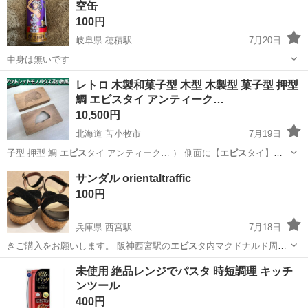
空缶
100円
岐阜県 穂積駅
7月20日
中身は無いです
岐阜
瑞穂市
穂積駅
その他
レトロ 木製和菓子型 木型 木製型 菓子型 押型
鯛 エビスタイ アンティーク…
10,500円
北海道 苫小牧市
7月19日
子型 押型 鯛
エビス
タイ アンティーク… ） 側面に【
エビス
タイ】の
記載があり…
北海道
苫小牧市
その他
木製
サンダル orientaltraffic
100円
兵庫県 西宮駅
7月18日
きご購入をお願いします。 阪神西宮駅の
エビス
タ内マクドナルド周辺
まで受け取りに来て…
兵庫
西宮市
西宮駅
靴
未使用 絶品レンジでパスタ 時短調理 キッチ
ンツール
400円