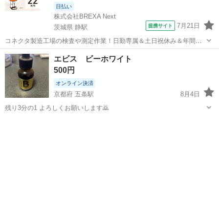
日払い
株式会社BREXA Next
7月21日
提携サイト
茨城県 静駅
コネクタ製造工場の検査や測定作業！日勤専属＆土日祝休み＆年間休
日128日★クリーンルーム内作業★マイカー通勤OK＆無料駐車場あり
茨城
常陸大宮市
静駅
その他
エビス ビーホワイト
★就業先食堂利用可！日払い制度あり！《茨城県常陸大宮市》 人気の
500円
工場のお仕事 ◇コネクタ製造工...
オンライン決済
京都府 五条駅
8月4日
残り3分の1 よろしくお願いします🙇
京都
京都市
五条駅
香水
エビス