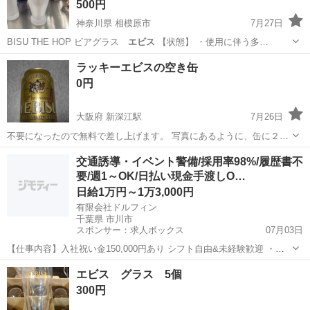
500円
神奈川県 相模原市
7月27日
BISU THE HOP ビアグラス
エビス
【状態】 ・使用に伴う多…
神奈川
相模原市
食器
HOP
ラッキーエビスの空き缶
0円
大阪府 新深江駅
7月26日
不要になったので無料で差し上げます。 写真にあるように、缶に２カ
所ヘコミがあります。
大阪
大阪市
新深江駅
その他
交通誘導・イベント警備/採用率98%/履歴書不
要/週1～OK/日払い現金手渡しO…
日給1万円～1万3,000円
有限会社ドルフィン
千葉県 市川市
スポンサー：求人ボックス
07月03日
【仕事内容】入社祝い金150,000円あり シフト自由&未経験歓迎
・直
行直帰OK ・一部車・自転車・バイク通勤OK ・週1～OK ・日払い・
アルバイト・パート
エビス グラス 5個
週払いOK、現金手渡しも可能です! <仕事内容> 建築・土木工事現場
300円
で...