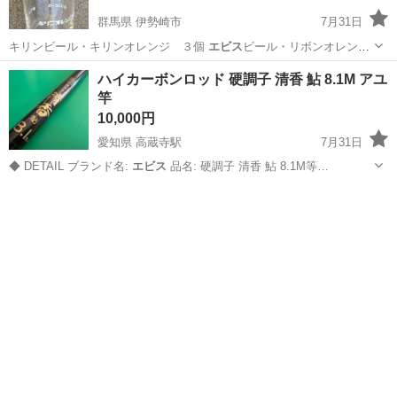
群馬県 伊勢崎市
7月31日
キリンビール・キリンオレンジ ３個
エビス
ビール・リボンオレン
ジ １個 サント…
群馬
伊勢崎市
食器
オレンジ
ハイカーボンロッド 硬調子 清香 鮎 8.1M アユ
竿
10,000円
愛知県 高蔵寺駅
7月31日
◆ DETAIL ブランド名:
エビス
品名: 硬調子 清香 鮎 8.1M等…
愛知
名古屋市
高蔵寺駅
その他