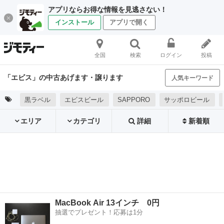
アプリならお得な情報を見逃さない！
インストール
アプリで開く
全国
検索
ログイン
投稿
「エビス」の中古あげます・譲ります
人気キーワード
黒ラベル
エビスビール
SAPPORO
サッポロビール
エリア
カテゴリ
詳細
新着順
MacBook Air 13インチ 0円
抽選でプレゼント！応募は1分