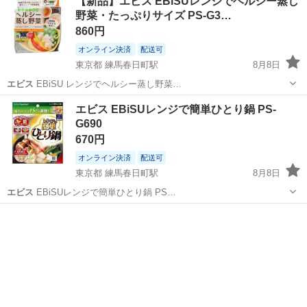
【新品】エビス EBiSUレンジでヘルシー蒸し
野菜・たっぷりサイズ PS-G3…
860円
オンライン決済
配送可
東京都 練馬春日町駅
8月8日
エビス
EBiSU レンジでヘルシー蒸し野菜…
東京
練馬区
練馬春日町駅
調理器具
エビス
エビス EBiSUレンジで簡単ひとり鍋 PS-
G690
670円
オンライン決済
配送可
東京都 練馬春日町駅
8月8日
エビス
EBiSUレンジで簡単ひとり鍋 PS…
東京
練馬区
練馬春日町駅
調理器具
エビス