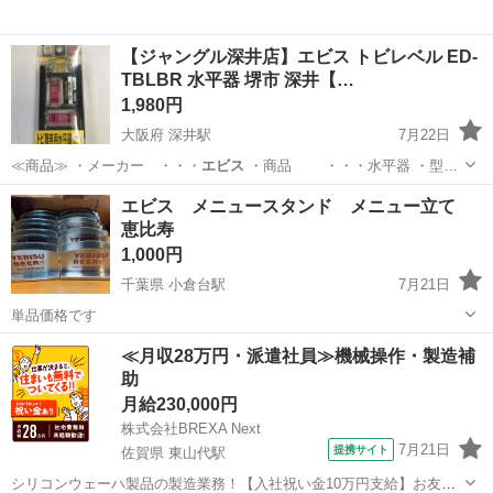
【ジャングル深井店】エビス トビレベル ED-
TBLBR 水平器 堺市 深井【…
1,980円
大阪府 深井駅
7月22日
≪商品≫ ・メーカー ・・・
エビス
・商品 ・・・水平器 ・型…
大阪
堺市
深井駅
その他
ジャングル
エビス メニュースタンド メニュー立て
恵比寿
1,000円
千葉県 小倉台駅
7月21日
単品価格です
千葉
千葉市
小倉台駅
その他
≪月収28万円・派遣社員≫機械操作・製造補
助
月給230,000円
株式会社BREXA Next
7月21日
提携サイト
佐賀県 東山代駅
シリコンウェーハ製品の製造業務！【入社祝い金10万円支給】お友達