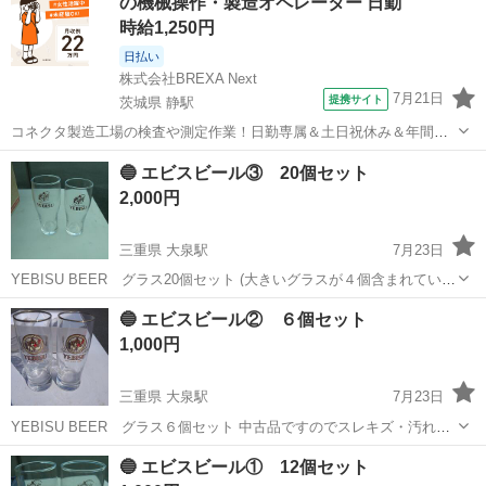
の機械操作・製造オペレーター 日勤
時給1,250円
日払い
株式会社BREXA Next
7月21日
提携サイト
茨城県 静駅
コネクタ製造工場の検査や測定作業！日勤専属＆土日祝休み＆年間休
日128日★クリーンルーム内作業★マイカー通勤OK＆無料駐車場あり
茨城
常陸大宮市
静駅
その他
🔵 エビスビール③ 20個セット
★就業先食堂利用可！日払い制度あり！《茨城県常陸大宮市》 人気の
2,000円
工場のお仕事 ◇コネクタ製造工...
三重県 大泉駅
7月23日
YEBISU BEER グラス20個セット (大きいグラスが４個含まれていま
す) 中古品ですのでスレキズ・汚れがありますのでご理解下さい。
三重
いなべ市
大泉駅
食器
グラス
🔵 エビスビール② ６個セット
1,000円
三重県 大泉駅
7月23日
YEBISU BEER グラス６個セット 中古品ですのでスレキズ・汚れが
ありますのでご理解下さい。
三重
いなべ市
大泉駅
食器
エビスビール
🔵 エビスビール① 12個セット