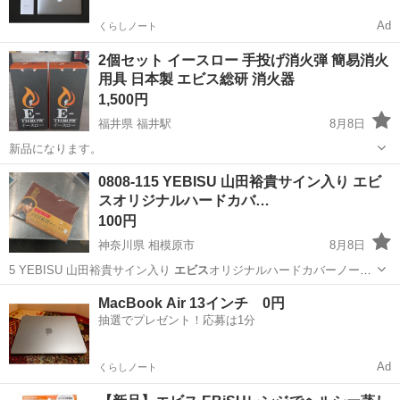
Ad
くらしノート
2個セット イースロー 手投げ消火弾 簡易消火
用具 日本製 エビス総研 消火器
1,500円
福井県 福井駅
8月8日
新品になります。
福井
福井市
福井駅
その他
0808-115 YEBISU 山田裕貴サイン入り エビ
スオリジナルハードカバ…
100円
神奈川県 相模原市
8月8日
5 YEBISU 山田裕貴サイン入り
エビス
オリジナルハードカバーノート
…
神奈川
相模原市
手帳
現地
MacBook Air 13インチ 0円
抽選でプレゼント！応募は1分
Ad
くらしノート