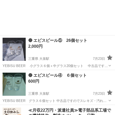
🔵 エビスビール⑤ 26個セット
2,000円
三重県 大泉駅
7月23日
YEBISU BEER 小グラス６個＋中グラス20個セット 中古品ですの
でスレキズ・汚れがありますのでご理解下さい。
三重
いなべ市
大泉駅
食器
グラス
🔵 エビスビール④ ６個セット
600円
三重県 大泉駅
7月23日
YEBISU BEER グラス６個セット 中古品ですのでスレキズ・汚れが
ありますのでご理解下さい。
三重
いなべ市
大泉駅
食器
エビスビール
≪月収22万円・派遣社員≫電子部品系工場で