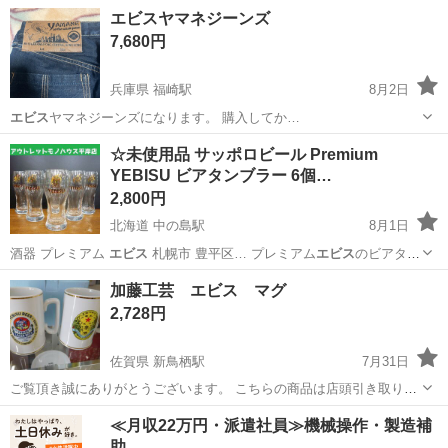
東京
目黒区
中目黒駅
食器
エビス
エビスヤマネジーンズ
7,680円
兵庫県 福崎駅
8月2日
エビス
ヤマネジーンズになります。 購入してか…
兵庫
神崎郡
福崎駅
ジーンズ/デニム
☆未使用品 サッポロビール Premium
YEBISU ビアタンブラー 6個…
2,800円
北海道 中の島駅
8月1日
酒器 プレミアム
エビス
札幌市 豊平区… プレミアム
エビス
のビアタン
ブラーで… す。
エビス
ビール本来の香り、…
北海道
札幌市
中の島駅
食器
サッポロビール
加藤工芸 エビス マグ
2,728円
佐賀県 新鳥栖駅
7月31日
ご覧頂き誠にありがとうございます。 こちらの商品は店頭引き取り限
定です。 お買上後にお客様ご自身でお持ち帰りが可能な方への販売と
佐賀
鳥栖市
新鳥栖駅
食器
≪月収22万円・派遣社員≫機械操作・製造補
なります。 ・販売対象品：上記品名記載品のみ ＜詳細＞ ・箱あり ...
助