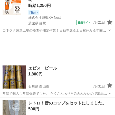
時給1,250円
日払い
株式会社BREXA Next
7月21日
提携サイト
茨城県 静駅
コネクタ製造工場の検査や測定作業！日勤専属＆土日祝休み＆年間休
日128日★クリーンルーム内作業★マイカー通勤OK＆無料駐車場あり
茨城
常陸大宮市
静駅
その他
★就業先食堂利用可！日払い制度あり！《茨城県常陸大宮市》 人気の
工場のお仕事 ◇コネクタ製造工...
エビス ビール
1,800円
石川県 白山市
7月31日
常温で購入し常温保管でした。 たくさんあり呑みきれないので出品し
ます。 2027.1まで
石川
白山市
その他
エビス
レトロ！昔のコップをセットにしました。
500円