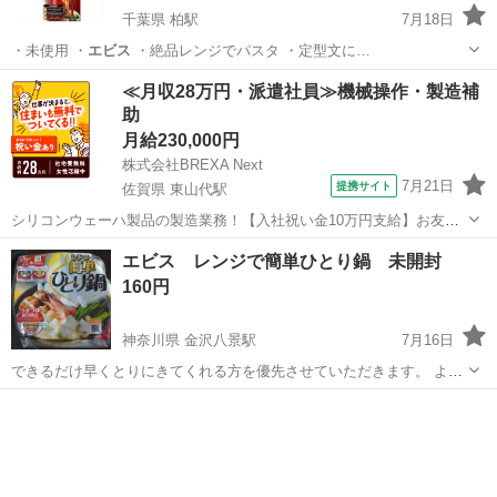
千葉県 柏駅
7月18日
・未使用 ・
エビス
・絶品レンジでパスタ ・定型文に…
千葉
柏市
柏駅
調理器具
TIGER
≪月収28万円・派遣社員≫機械操作・製造補
助
月給230,000円
株式会社BREXA Next
7月21日
提携サイト
佐賀県 東山代駅
シリコンウェーハ製品の製造業務！【入社祝い金10万円支給】お友達
やカップルとの応募OK◎年間休日129日＆休出なしでプライベート充
佐賀
伊万里市
東山代駅
その他
エビス レンジで簡単ひとり鍋 未開封
実♪業務はクリーンルームで快適作業◎自社正社員登用制度あり★1食
160円
300円～の格安食堂あり！《佐...
神奈川県 金沢八景駅
7月16日
できるだけ早くとりにきてくれる方を優先させていただきます。 よろ
しくおねがいします。
神奈川
横浜市
金沢八景駅
調理器具