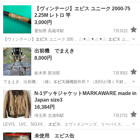
【ヴィンテージ】エビス ユニーク 2000-75
2.25M レトロ 竿
3,000円
愛知県 高蔵寺駅
7月31日
【ヴィンテージ】
エビス
ユニーク 200… △▼△▼△▼△
エビス
ユニ
ーク 200… ブランド名:
エビス
品名・型番: ユ…
愛知
名古屋市
高蔵寺駅
その他
出前機 でまえき
8,000円
栃木県 那須郡
7月30日
でまえき、出前機、 （株）
エビス
麺機製作所？ （刻印が薄く不鮮
明）、…
栃木
那須郡
その他
出前機
N-1デッキジャケットMARKAWARE made in
Japan size3
16,384円
埼玉県 北浦和駅
7月27日
LEVIS、LVC、501XX 、
エビス
、エヴィスジーンズ、リーバイス、サ
ンサ…
埼玉
さいたま市
北浦和駅
ジャケット
未使用 エビス缶