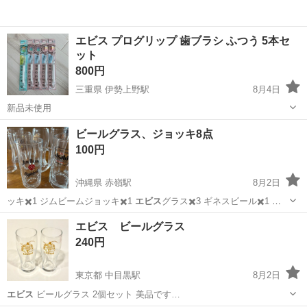
エビス プログリップ 歯ブラシ ふつう 5本セ
ット
800円
三重県 伊勢上野駅
8月4日
新品未使用
三重
津市
伊勢上野駅
その他
ビールグラス、ジョッキ8点
100円
沖縄県 赤嶺駅
8月2日
ッキ✖️1 ジムビームジョッキ✖️1
エビス
グラス✖️3 ギネスビール✖️1 陸
✖…
沖縄
豊見城市
赤嶺駅
食器
エビス ビールグラス
240円
東京都 中目黒駅
8月2日
エビス
ビールグラス 2個セット 美品です…