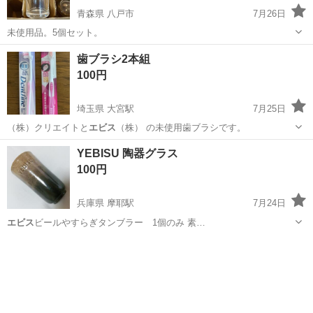
青森県 八戸市
7月26日
未使用品。5個セット。
青森
八戸市
食器
エビス
歯ブラシ2本組
100円
埼玉県 大宮駅
7月25日
（株）クリエイトと
エビス
（株） の未使用歯ブラシです。
埼玉
さいたま市
大宮駅
家庭用品
YEBISU 陶器グラス
100円
兵庫県 摩耶駅
7月24日
エビス
ビールやすらぎタンブラー 1個のみ 素…
兵庫
神戸市
摩耶駅
食器
グラス