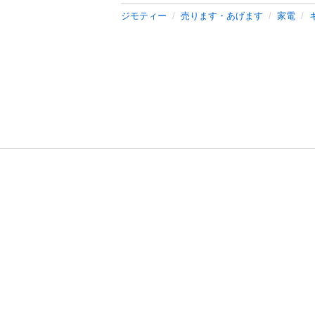
ジモティー
売ります・あげます
家電
利用規約
プライ
運営会社
サイトマッ
© 2011-
2026
Jmty, Inc.