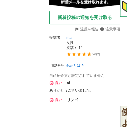
新着投稿の通知を受け取る
違反を報告
注意事項
投稿者
mai
女性
投稿： 
12
5.0
(
2
)
認証とは
電話番号
自己紹介文が設定されていません
良い
ai
ありがとうございました。
良い
リンゴ