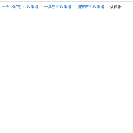
キッチン家電
炊飯器
千葉県の炊飯器
浦安市の炊飯器
炊飯器
バシーポリシー
プライバシー・ステートメント
健全化に資する運用
プ
ご利用ガイド
フリーワードで探す
特定商取引法の表示
利用