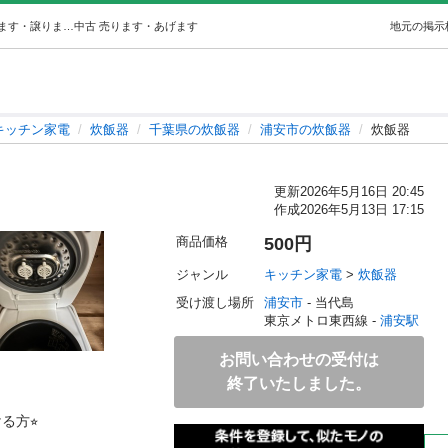
炊飯器 (mai) 浦安のキッチン家電《炊飯器》の中古あげます・譲ります｜ジモティーで不用品の処分
中古
売ります・あげます
地元の掲示
キッチン家電
炊飯器
千葉県の炊飯器
浦安市の炊飯器
炊飯器
更新
2026年5月16日 20:45
作成
2026年5月13日 17:15
商品価格
500円
ジャンル
キッチン家電
 > 
炊飯器
受け渡し場所
浦安市
 - 当代島
東京メトロ東西線 - 
浦安駅
お問い合わせの受付は
終了いたしました。
方⭐︎
