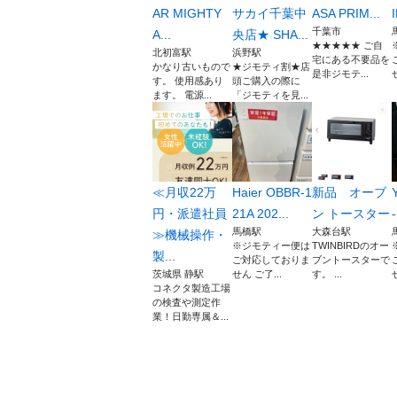
AR MIGHTY
サカイ千葉中
ASA PRIM...
千葉市
A...
央店★ SHA...
★★★★★ ご自
北初富駅
浜野駅
宅にある不要品を
かなり古いもので
★ジモティ割★店
是非ジモテ...
す。 使用感あり
頭ご購入の際に
ます。 電源...
「ジモティを見...
≪月収22万
Haier OBBR-1
新品 オーブ
円・派遣社員
21A 202...
ン トースター
馬橋駅
大森台駅
≫機械操作・
※ジモティー便は
TWINBIRDのオー
製...
ご対応しておりま
ブントースターで
茨城県 静駅
せん ご了...
す。 ...
コネクタ製造工場
の検査や測定作
業！日勤専属＆...