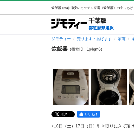
千葉
版
都道府県選択
ジモティー
売ります・あげます
家電
炊飯器
（投稿ID : 1p4qm6）
ポスト
いいね！
⭐︎16日（土）17日（日）引き取りにきて頂ける