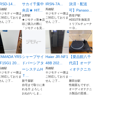
IRSD-14...
サカイ千葉中
IRSN-7A...
決済・配送
馬橋駅
馬橋駅
央店★ HIT...
可】Panaso...
※ジモティー便は
※ジモティー便は
浜野駅
西登戸駅
ご対応しておりま
ご対応しておりま
★ジモティ割★店
HDD2TB 換装済
せん ご了...
せん ご了...
頭ご購入の際に
トリプルチューナ
「ジモティを見...
ー D...
YAMADA YRS
シャープサイ
Haier JR-NF1
【愛品館八千
-F15G1 20...
ドバーシアタ
48B 202...
代店】オーデ
馬橋駅
馬橋駅
ーシステムH
ィオテクニカ
※ジモティー便は
※ジモティー便は
Ｔ...
...
ご対応しておりま
ご対応しておりま
せん ご了...
新千葉駅
せん ご了...
勝田台駅
自宅まで取りに来
性能面もですが、
れる方 よろしく
オーディオテクニ
おねがいしま...
カ製品の質感...