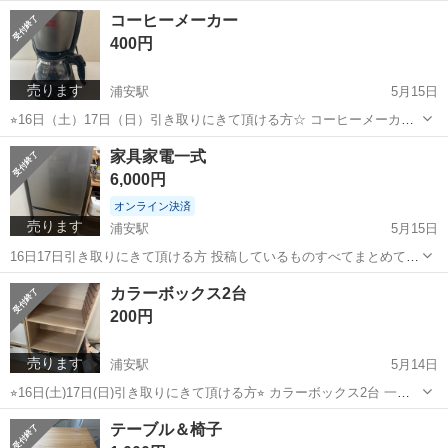
面が広くオットマンの置き方次第で色々な使い方ができます
千葉
浦安市
葛西駅
ソファ
使い方
コーヒーメーカー
400円
売ります
浦安駅
5月15日
⭐︎16日（土）17日（日）引き取りにきて頂ける方☆ コーヒーメーカー
です 最近まで使用しておりましたので使用可能です、
千葉
浦安市
浦安駅
キッチン家電
家具家電一式
6,000円
オンライン決済
売ります
浦安駅
5月15日
16日17日引き取りにきて頂ける方 投稿しているものすべてまとめてお
引き取り頂ける方 詳細は他の投稿からご確認ください。 冷蔵庫 洗濯
千葉
浦安市
浦安駅
キッチン家電
一式
カラーボックス2台
機 テレビ台にしているカラーボックス1段×4 炊飯器 食器棚 コーヒー
200円
メーカー 電子レ...
売ります
浦安駅
5月14日
⭐︎16日(土)17日(日)引き取りにきて頂ける方⭐︎ カラーボックス2台 一台
は追加棚を入れております 一台は入れられる枠をつけているだけです
千葉
浦安市
浦安駅
収納家具
テーブル＆椅子