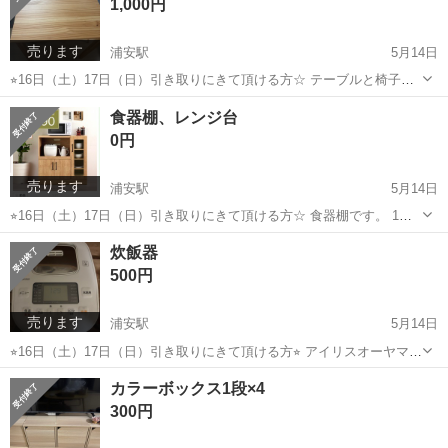
1,000円
売ります
浦安駅
5月14日
⭐︎16日（土）17日（日）引き取りにきて頂ける方☆ テーブルと椅子一
脚のセットです。 テーブルは写真2枚目のとおりコップ跡がありま
千葉
浦安市
浦安駅
テーブル
セット
食器棚、レンジ台
す。
0円
売ります
浦安駅
5月14日
⭐︎16日（土）17日（日）引き取りにきて頂ける方☆ 食器棚です。 1枚
目の写真のものになります。 スライド棚の右側が3枚目の写真にある
千葉
浦安市
浦安駅
収納家具
食器棚
炊飯器
通り黒ずんでいます。土鍋を置いていた影響です。
500円
売ります
浦安駅
5月14日
⭐︎16日（土）17日（日）引き取りにきて頂ける方⭐︎ アイリスオーヤマの
炊飯器 3合用です あまり使用していないのでかなり綺麗です
千葉
浦安市
浦安駅
キッチン家電
アイリスオーヤマ
カラーボックス1段×4
300円