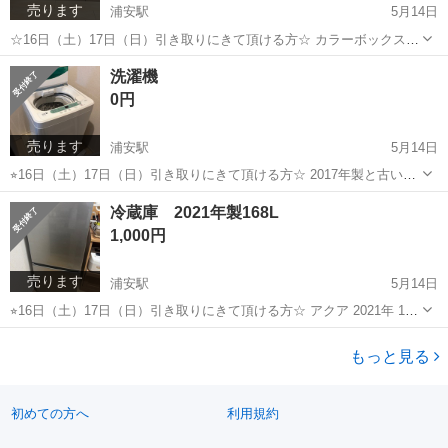
売ります
浦安駅
5月14日
☆16日（土）17日（日）引き取りにきて頂ける方☆ カラーボックス1
段タイプを4個セットでお願いします。 縦横に重ねて使えるもので
千葉
浦安市
浦安駅
収納家具
セット
洗濯機
す。 テレビ台として使用しておりました。
0円
売ります
浦安駅
5月14日
⭐︎16日（土）17日（日）引き取りにきて頂ける方☆ 2017年製と古いも
のになりますが現在も使用中のものとなります。
千葉
浦安市
浦安駅
生活家電
冷蔵庫 2021年製168L
1,000円
売ります
浦安駅
5月14日
⭐︎16日（土）17日（日）引き取りにきて頂ける方☆ アクア 2021年 168
リットル 現在も使用中です。 引越しのため出品いたします。
千葉
浦安市
浦安駅
キッチン家電
もっと見る
初めての方へ
利用規約