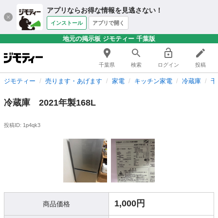
アプリならお得な情報を見逃さない！
インストール
アプリで開く
地元の掲示板 ジモティー 千葉版
千葉県
検索
ログイン
投稿
ジモティー
売ります・あげます
家電
キッチン家電
冷蔵庫
千
冷蔵庫 2021年製168L
投稿ID: 1p4qk3
1,000円
商品価格