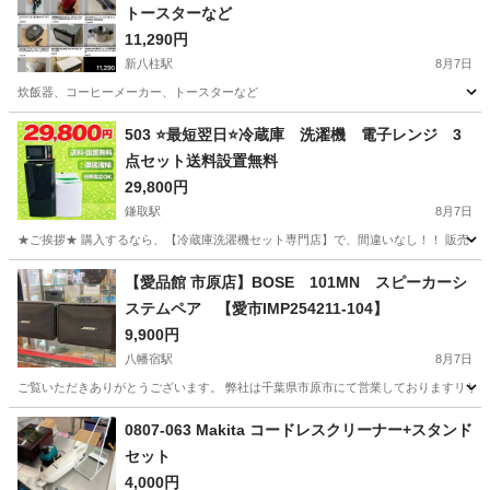
トースターなど
11,290円
新八柱駅
8月7日
炊飯器、コーヒーメーカー、トースターなど
千葉
松戸市
新八柱駅
キッチン家電
503 ⭐️最短翌日⭐️冷蔵庫 洗濯機 電子レンジ 3
点セット送料設置無料
29,800円
鎌取駅
8月7日
★ご挨拶★ 購入するなら、【冷蔵庫洗濯機セット専門店】で、間違いなし！！ 販売セット台
千葉
千葉市
鎌取駅
キッチン家電
商品
【愛品館 市原店】BOSE 101MN スピーカーシ
ステムペア 【愛市IMP254211-104】
9,900円
八幡宿駅
8月7日
ご覧いただきありがとうございます。 弊社は千葉県市原市にて営業しておりますリサイク
千葉
市原市
八幡宿駅
オーディオ
商品
0807-063 Makita コードレスクリーナー+スタンド
セット
4,000円