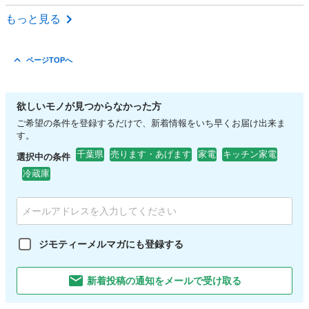
千葉
市川市
菅野駅
生活家電
ガスコンロ
もっと見る
ページTOPへ
欲しいモノが見つからなかった方
ご希望の条件を登録するだけで、新着情報をいち早くお届け出来ま
す。
千葉県
売ります・あげます
家電
キッチン家電
選択中の条件
冷蔵庫
ジモティーメルマガにも登録する
新着投稿の通知をメールで受け取る