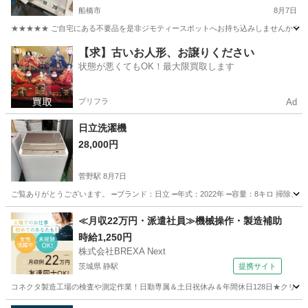
船橋市
8月7日
★★★★★ ご自宅にある不要品を是非ジモティースポットへお持ち込みしませんか？ 家
千葉
船橋市
生活家電
Makita
【求】古いお人形、お譲りください
状態が悪くてもOK！最大限買取します
プリフラ
Ad
日立洗濯機
28,000円
菅野駅
8月7日
ご覧ありがとうございます。 ➖ブランド：日立 ➖年式：2022年 ➖容量：8キロ 掃除、
千葉
市川市
菅野駅
生活家電
ガスコンロ
≪月収22万円・派遣社員≫機械操作・製造補助
時給1,250円
株式会社BREXA Next
茨城県 静駅
提携サイト
コネクタ製造工場の検査や測定作業！日勤専属＆土日祝休み＆年間休日128日★クリーン