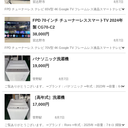
習志野市
8月7日
FPD チューナーレス テレビ 65V型 4K Google TV フレームレス液晶スマートテレビ Googlecas
千葉
習志野市
テレビ
FPD 70インチ チューナーレススマートTV 2024年
製 CG70-C2
38,000円
習志野市
8月7日
FPD チューナーレス テレビ 70V型 4K Google TV フレームレス液晶スマートテレビ Googlecas
千葉
習志野市
テレビ
パナソニック洗濯機
19,000円
菅野駅
8月7日
ご覧ありがとうございます。 ➖ブランド：パナソニック ➖年式：2023年 ➖容量：6キロ
千葉
市川市
菅野駅
生活家電
パナソニック
［高年式］洗濯機
17,000円
菅野駅
8月7日
ご覧ありがとうございます。 ➖ブランド：Roro ➖年式：2025年 ➖容量：7キロ 掃除