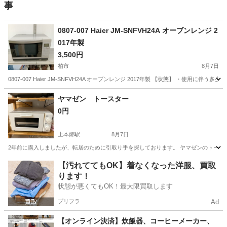
事
0807-007 Haier JM-SNFVH24A オーブンレンジ 2
017年製
3,500円
柏市
8月7日
0807-007 Haier JM-SNFVH24A オーブンレンジ 2017年製 【状態】 ・
千葉
柏市
キッチン家電
現地
ヤマゼン トースター
0円
上本郷駅
8月7日
2年前に購入しましたが、転居のために引取り手を探しております。 ヤマゼンのトース
千葉
松戸市
上本郷駅
キッチン家電
【汚れててもOK】着なくなった洋服、買取
ります！
状態が悪くてもOK！最大限買取します
プリフラ
Ad
【オンライン決済】炊飯器、コーヒーメーカー、