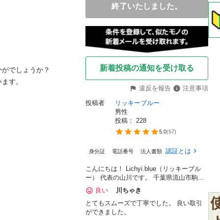
終了いたしました。
新着投稿の通知を受け取る
がでしょうか？

ます。

違反を報告
注意事項
投稿者
リッキーブルー
男性
投稿： 
228
5.0
(
57
)
認証とは
身分証
電話番号
法人書類
こんにちは！ Lichyi.blue（リッキーブル
ー） 代表の山川です。 千葉県流山市駒...
良い
川ちゃき
とてもスムーズで丁寧でした。 良い取引
ができました。