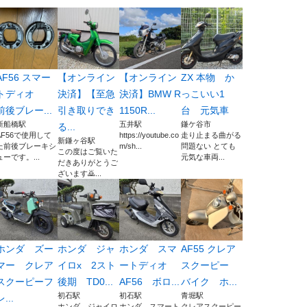
AF56 スマー
【オンライン
【オンライン
ZX 本物 か
トディオ
決済】【至急
決済】BMW R
っこいい1
前後ブレー...
引き取りでき
1150R...
台 元気車
新船橋駅
五井駅
鎌ケ谷市
る...
AF56で使用して
https://youtube.co
走り止まる曲がる
新鎌ヶ谷駅
た前後ブレーキシ
m/sh...
問題ない とても
この度はご覧いた
ューです。...
元気な車両...
だきありがとうご
ざいます🙇...
ホンダ ズー
ホンダ ジャ
ホンダ スマ
AF55 クレア
マー クレア
イロx 2スト
ートディオ
スクーピー
スクーピーフ
後期 TD0...
AF56 ボロ...
バイク ホ...
初石駅
初石駅
青堀駅
レ...
ホンダ ジャイロ
ホンダ スマート
クレアスクーピー