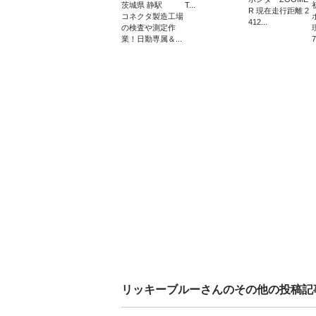
茨城県 静駅
T...
R 現在走行距離 2
コネクタ製造工場
412...
の検査や測定作
業！日勤専属＆...
7
リッキーブルー
さんのその他の投稿記