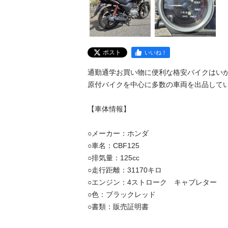
ポスト
いいね！
通勤通学お買い物に便利な格安バイクはいか
原付バイクを中心に多数の車両を出品してい
【車体情報】

○メーカー：ホンダ

○車名：CBF125

○排気量：125cc

○走行距離：31170キロ

○エンジン：4ストローク　キャブレター

○色：ブラックレッド

○書類：販売証明書
