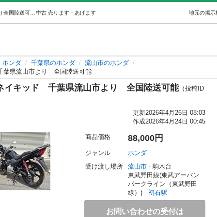
ホンダ CB125F 調子良好5速ネイキッド千葉県流山市より全国陸送可能 (リッキーブルー) 初石のホンダの中古あげます・譲ります｜ジモティーで不用品の処分
中古
売ります・あげます
地元の掲示
ホンダ
千葉県のホンダ
流山市のホンダ
ド 千葉県流山市より 全国陸送可能
速 ネイキッド 千葉県流山市より 全国陸送可能
（投稿ID
更新
2026年4月26日 08:03
作成
2026年4月24日 00:45
商品価格
88,000円
ジャンル
ホンダ
受け渡し場所
流山市
 - 駒木台
東武野田線(東武アーバン
パークライン（東武野田
線）) - 
初石駅
お問い合わせの受付は