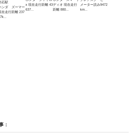
初石駅
x 現在走行距離 43
ディオ 現在走行
メーター読み9472
ホンダ ズーマー
637...
距離 880...
km...
現在走行距離 237
7k...
事：