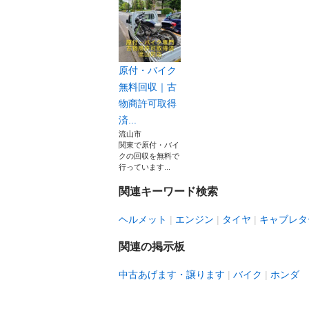
原付・バイク
無料回収｜古
物商許可取得
済...
流山市
関東で原付・バイ
クの回収を無料で
行っています...
関連キーワード検索
ヘルメット
エンジン
タイヤ
キャブレタ
関連の掲示板
中古あげます・譲ります
バイク
ホンダ