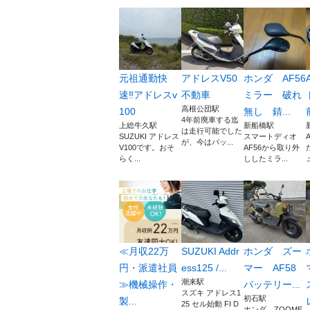
元祖通勤快
アドレスV50
ホンダ AF56
速‼️アドレスv
不動車
ミラー 破れ
高根公団駅
100
無し 錆...
4年前廃車する迄
上総牛久駅
新船橋駅
は走行可能でした
SUZUKI アドレス
スマートディオ
が、今はバッ...
V100です。おそ
AF56から取り外
らく...
ししたミラ...
≪月収22万
SUZUKI Addr
ホンダ ズー
円・派遣社員
ess125 /...
マー AF58
潮来駅
≫機械操作・
バッテリー...
スズキ アドレス1
初石駅
製...
25 セル始動 FI D
ホンダ ZOOME