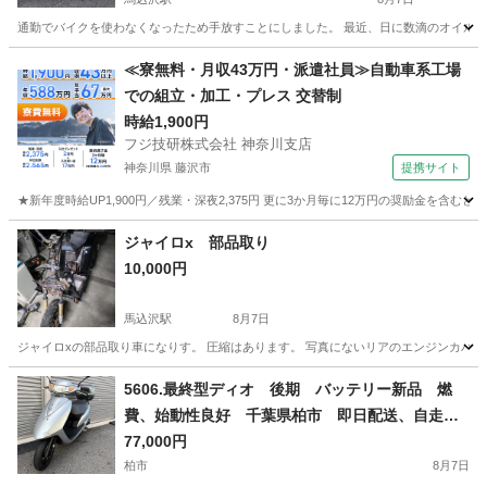
通勤でバイクを使わなくなったため手放すことにしました。 最近、日に数滴のオイル漏れ
千葉
鎌ケ谷市
馬込沢駅
ホンダ
≪寮無料・月収43万円・派遣社員≫自動車系工場
での組立・加工・プレス 交替制
時給1,900円
フジ技研株式会社 神奈川支店
神奈川県 藤沢市
提携サイト
★新年度時給UP1,900円／残業・深夜2,375円 更に3か月毎に12万円の奨励金を含む
神奈川
藤沢市
その他
ジャイロx 部品取り
10,000円
馬込沢駅
8月7日
ジャイロxの部品取り車になりす。 圧縮はあります。 写真にないリアのエンジンカバー
千葉
鎌ケ谷市
馬込沢駅
ホンダ
5606.最終型ディオ 後期 バッテリー新品 燃
費、始動性良好 千葉県柏市 即日配送、自走引
き取りも可能
77,000円
柏市
8月7日