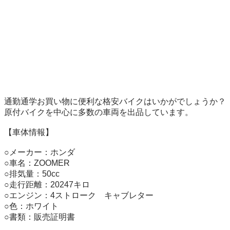
通勤通学お買い物に便利な格安バイクはいかがでしょうか？

原付バイクを中心に多数の車両を出品しています。

【車体情報】 

○メーカー：ホンダ

○車名：ZOOMER

○排気量：50cc

○走行距離：20247キロ

○エンジン：4ストローク　キャブレター

○色：ホワイト

○書類：販売証明書
