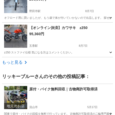
野田市駅
8月7日
オフロード用に買いましたが、もう歳で体が付いていかないので出品します。 探せば予
千葉
野田市
野田市駅
ヤマハ
【オンライン決済】カワサキ z250
95,360円
五香駅
8月7日
z250 ストファイ仕様 気になる方はコメントください。
千葉
松戸市
五香駅
カワサキ
もっと見る
リッキーブルー
さんのその他の投稿記事：
原付・バイク無料回収｜古物商許可取得済
地元のお店
流山市
5月17日
関東で原付・バイクの回収を無料で行っています。 古物商許可取得済の二輪専門業者なの