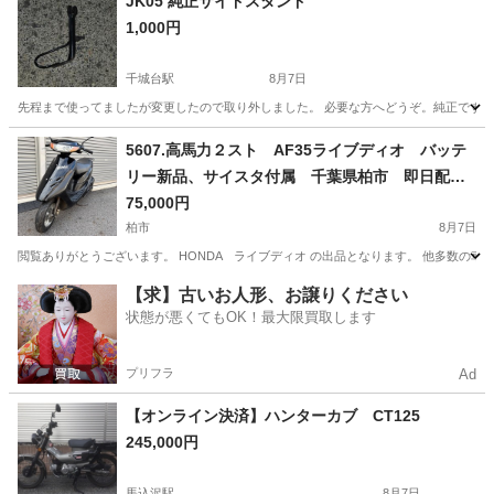
JK05 純正サイドスタンド
1,000円
千城台駅
8月7日
先程まで使ってましたが変更したので取り外しました。 必要な方へどうぞ。純正です。
千葉
千葉市
千城台駅
ホンダ
5607.高馬力２スト AF35ライブディオ バッテ
リー新品、サイスタ付属 千葉県柏市 即日配
送、自走引き取りも可能
75,000円
柏市
8月7日
閲覧ありがとうございます。 HONDA ライブディオ の出品となります。 他多数の車両出品し
千葉
柏市
バイク
ライブディオ
【求】古いお人形、お譲りください
状態が悪くてもOK！最大限買取します
プリフラ
Ad
【オンライン決済】ハンターカブ CT125
245,000円
馬込沢駅
8月7日