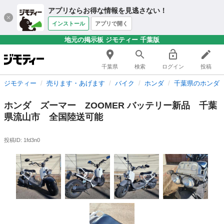
アプリならお得な情報を見逃さない！
インストール
アプリで開く
地元の掲示板 ジモティー 千葉版
千葉県
検索
ログイン
投稿
ジモティー
売ります・あげます
バイク
ホンダ
千葉県のホンダ
ホンダ ズーマー ZOOMER バッテリー新品 千葉
県流山市 全国陸送可能
投稿ID: 1fd3n0