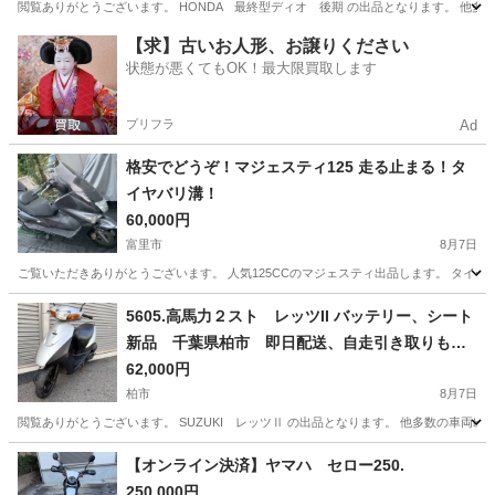
閲覧ありがとうございます。 HONDA 最終型ディオ 後期 の出品となります。 他多数バイク出
千葉
柏市
バイク
ヘルメット
【求】古いお人形、お譲りください
状態が悪くてもOK！最大限買取します
プリフラ
Ad
格安でどうぞ！マジェスティ125 走る止まる！タ
イヤバリ溝！
60,000円
富里市
8月7日
ご覧いただきありがとうございます。 人気125CCのマジェスティ出品します。 タイ
千葉
富里市
ヤマハ
格安
5605.高馬力２スト レッツII バッテリー、シート
新品 千葉県柏市 即日配送、自走引き取りも可
能
62,000円
柏市
8月7日
閲覧ありがとうございます。 SUZUKI レッツⅡ の出品となります。 他多数の車両出品してお
千葉
柏市
バイク
ヘルメット
【オンライン決済】ヤマハ セロー250.
250,000円