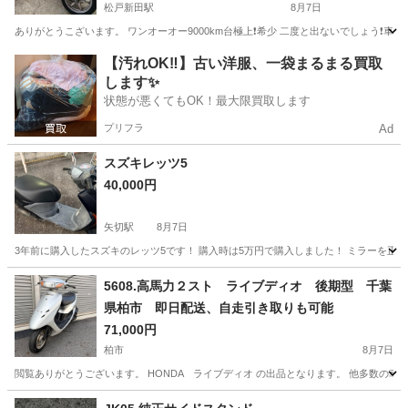
松戸新田駅
8月7日
ありがとうこざいます。 ワンオーオー9000km台極上❗希少 二度と出ないでしょう❗車
千葉
松戸市
松戸新田駅
スズキ
【汚れOK‼️】古い洋服、一袋まるまる買取
します✨
状態が悪くてもOK！最大限買取します
プリフラ
Ad
スズキレッツ5
40,000円
矢切駅
8月7日
3年前に購入したスズキのレッツ5です！ 購入時は5万円で購入しました！ ミラーを正
千葉
松戸市
矢切駅
スズキ
5608.高馬力２スト ライブディオ 後期型 千葉
県柏市 即日配送、自走引き取りも可能
71,000円
柏市
8月7日
閲覧ありがとうございます。 HONDA ライブディオ の出品となります。 他多数の車両出品し
千葉
柏市
バイク