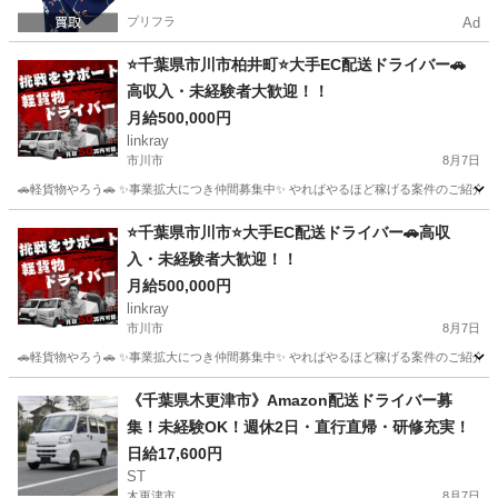
プリフラ
Ad
⭐️千葉県市川市柏井町⭐️大手EC配送ドライバー🚗
高収入・未経験者大歓迎！！
月給500,000円
linkray
市川市
8月7日
🚗軽貨物やろう🚗 ✨事業拡大につき仲間募集中✨ やればやるほど稼げる案件のご紹介です‼️‼
千葉
市川市
ドライバー
荷物
⭐️千葉県市川市⭐️大手EC配送ドライバー🚗高収
入・未経験者大歓迎！！
月給500,000円
linkray
市川市
8月7日
🚗軽貨物やろう🚗 ✨事業拡大につき仲間募集中✨ やればやるほど稼げる案件のご紹介です‼️‼
千葉
市川市
ドライバー
荷物
《千葉県木更津市》Amazon配送ドライバー募
集！未経験OK！週休2日・直行直帰・研修充実！
日給17,600円
ST
木更津市
8月7日