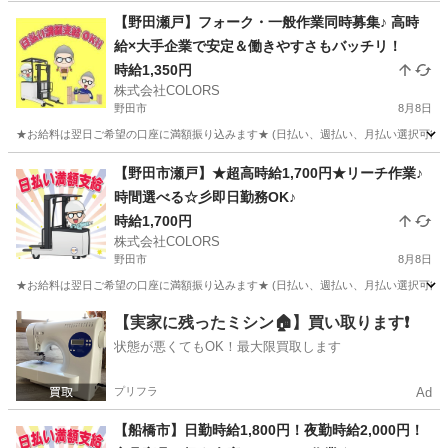
【野田瀬戸】フォーク・一般作業同時募集♪ 高時
給×大手企業で安定＆働きやすさもバッチリ！
時給1,350円
株式会社COLORS
野田市
8月8日
★お給料は翌日ご希望の口座に満額振り込みます★ (日払い、週払い、月払い選択可能) 
千葉
野田市
倉庫
時給
【野田市瀬戸】★超高時給1,700円★リーチ作業♪
時間選べる☆彡即日勤務OK♪
時給1,700円
株式会社COLORS
野田市
8月8日
★お給料は翌日ご希望の口座に満額振り込みます★ (日払い、週払い、月払い選択可能) ◆
千葉
野田市
倉庫
時給
【実家に残ったミシン🏠】買い取ります❗️
状態が悪くてもOK！最大限買取します
プリフラ
Ad
【船橋市】日勤時給1,800円！夜勤時給2,000円！