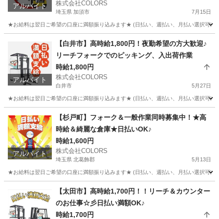
株式会社COLORS
アルバイト
埼玉県 加須市
7月15日
★お給料は翌日ご希望の口座に満額振り込みます★ (日払い、週払い、月払い選択可能) ◆
埼玉
加須市
倉庫
時給
【白井市】高時給1,800円！夜勤希望の方大歓迎♪
リーチフォークでのピッキング、入出荷作業
時給1,800円
株式会社COLORS
アルバイト
白井市
5月27日
★お給料は翌日ご希望の口座に満額振り込みます★ (日払い、週払い、月払い選択可能) 
千葉
白井市
倉庫
時給
【杉戸町】フォーク＆一般作業同時募集中！★高
時給＆綺麗な倉庫★日払いOK♪
時給1,600円
株式会社COLORS
アルバイト
埼玉県 北葛飾郡
5月13日
★お給料は翌日ご希望の口座に満額振り込みます★ (日払い、週払い、月払い選択可能) 
埼玉
北葛飾郡
倉庫
時給
【太田市】高時給1,700円！！リーチ＆カウンター
のお仕事☆彡日払い満額OK♪
時給1,700円