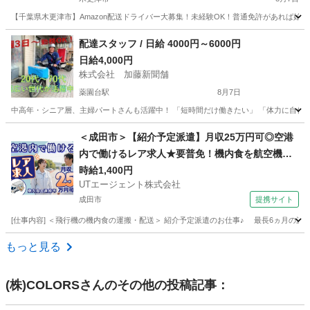
【千葉県木更津市】Amazon配送ドライバー大募集！未経験OK！普通免許があれば始め
千葉
木更津市
ドライバー
Amazon
配達スタッフ / 日給 4000円～6000円
日給4,000円
株式会社 加藤新聞舗
薬園台駅
8月7日
中高年・シニア層、主婦パートさんも活躍中！ 「短時間だけ働きたい」 「体力に自信がな
千葉
船橋市
薬園台駅
新聞配達
スタッフ
＜成田市＞【紹介予定派遣】月収25万円可◎空港
内で働けるレア求人★要普免！機内食を航空機へ
搬入するお仕事！【履歴書不要☆オンライン面接
時給1,400円
UTエージェント株式会社
OK】【入社キャンペーン実施中！】
成田市
提携サイト
[仕事内容] ＜飛行機の機内食の運搬・配送＞ 紹介予定派遣のお仕事♪ 最長6ヵ月の
千葉
成田市
ドライバー
もっと見る
(株)COLORS
さんのその他の投稿記事：