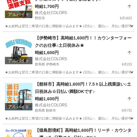
時給1,700円
株式会社COLORS
アルバイト
野田市
6月16日
★お給料は翌日ご希望の口座に満額振り込みます★ (日払い、週払い、月払い選択可能) 
千葉
野田市
倉庫
時給
【伊勢崎市】高時給1,600円！！カウンターフォー
クのお仕事♪土日祝休み★
時給1,600円
株式会社COLORS
アルバイト
群馬県 伊勢崎市
6月2日
★お給料は翌日ご希望の口座に満額振り込みます★ (日払い、週払い、月払い選択可能) 
群馬
伊勢崎市
倉庫
時給
【館林市】高時給1,600円！7.5ｈ以上残業扱い♪土
日祝休み☆日払い満額OKです♪
時給1,600円
株式会社COLORS
アルバイト
群馬県 館林市
8月7日
★お給料は翌日ご希望の口座に満額振り込みます★ (日払い、週払い、月払い選択可能) 
群馬
館林市
倉庫
時給
【猿島郡境町】高時給1,600円！リーチ・カウンタ