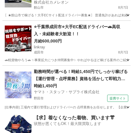
株式会社カメレオン
館山市
8月7日
〖★館山市で稼げる！大手ECサイト配送ドライバー募集★〗 普通免許があれば未経験O
千葉
館山市
ドライバー
積み込み
⭐️千葉県成田市⭐️大手EC配送ドライバー🚗高収
入・未経験者大歓迎！！
月給600,000円
linkray
成田市
8月7日
🚗軽貨物やろう🚗 ✨事業拡大につき仲間募集中✨ やればやるほど稼げる案件のご紹介です‼️‼
千葉
成田市
ドライバー
荷物
勤務時間が選べる！時給1,450円でしっかり稼げる
【運行管理・点呼業務】資格を活かして即戦力に
なれる
時給1,450円
ヤマト・スタッフ・サプライ株式会社
野田市
提携サイト
[仕事内容] 工場内で運行管理およびドライバーの 点呼業務をお任せします。 【企業につ
千葉
野田市
ドライバー
【求】着なくなった着物、買います👘
状態が悪くてもOK！最大限買取します