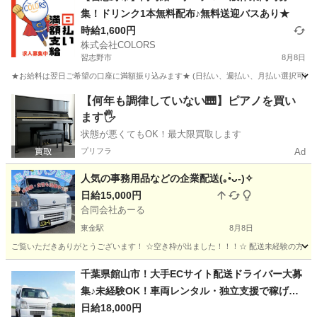
集！ドリンク1本無料配布♪無料送迎バスあり★
時給1,600円
株式会社COLORS
習志野市
8月8日
★お給料は翌日ご希望の口座に満額振り込みます★ (日払い、週払い、月払い選択可能) 
千葉
習志野市
倉庫
給料
【何年も調律していない🎹】ピアノを買い
ます🖐️
状態が悪くてもOK！最大限買取します
プリフラ
Ad
人気の事務用品などの企業配送(⁠｡⁠•̀⁠ᴗ⁠-⁠)⁠✧
日給15,000円
合同会社あーる
東金駅
8月8日
ご覧いただきありがとうございます！ ☆空き枠が出ました！！！☆ 配送未経験の方も活躍中の事
千葉
東金市
東金駅
配送
ロイヤリティ
千葉県館山市！大手ECサイト配送ドライバー大募
集♪未経験OK！車両レンタル・独立支援で稼げ
る！！
日給18,000円