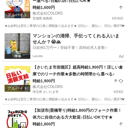
ー選べる♪日勤のみ♪日払いOK★
時給1,600円
株式会社COLORS
アルバイト
茨城県 猿島郡
6月30日
★お給料は翌日ご希望の口座に満額振り込みます★ (日払い、週払い、月払い選択可能) 
茨城
猿島郡
倉庫
時給
マンションの清掃、手伝ってくれる人いま
せんか？😭🙏
日給例1万円〜 / 登録不要！高時給求人多数✨
Lacotto
Ad
【さいたま市岩槻区】超高時給1,900円！涼しい倉
庫でのリーチ作業★多数の時間帯から選べる♪
時給1,900円
株式会社COLORS
アルバイト
埼玉県 さいたま市
8月8日
★お給料は翌日ご希望の口座に満額振り込みます★ (日払い、週払い、月払い選択可能) ◆お
埼玉
さいたま市
倉庫
時給
【加須市(栗橋寄り)時給1,800円のフォーク作業！
体力に自信のある方大歓迎♪日払いOKです★
時給1,800円