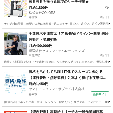
家具寝具を扱う倉庫でのリーチ作業★
時給1,800円
株式会社COLORS
船橋市
8月8日
★お給料は翌日ご希望の口座に満額振り込みます★ (日払い、週払い、月払い選択可能) ◆
千葉
船橋市
倉庫
時給
千葉県木更津市エリア 軽貨物ドライバー募集|未経
験歓迎・業務委託
月給400,000円
運送結社ゼロワン・オペレーションズ
木更津駅
8月8日
職場の人間関係や決まった時間の拘束に、少し疲れを感じていませんか。 運送結社ゼロ
千葉
木更津市
木更津駅
物流
貨物
資格を活かして活躍！IT化でスムーズに働ける
【運行管理・点呼業務】効率よく稼げる夜勤◎空
調完備で快適
時給1,450円
ヤマト・スタッフ・サプライ株式会社
松戸市
提携サイト
[仕事内容] リネンの生産・管理・レンタル・配送を行う 大手グループ会社にて、 運行
千葉
松戸市
ドライバー
【習志野市】高時給！リーチ＆一般作業同時募