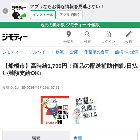
アプリならお得な情報を見逃さない！
インストール
アプリで開く
地元の掲示板 ジモティー 千葉版
千葉県
検索
ログイン
投稿
ジモティー
アルバイト
物流
倉庫
千葉県の倉庫
船橋市の倉庫
【船橋市】高時給1,700円！商品の配送補助作業♪日払
い満額支給OK♪
投稿ID: 1om3i9
2026年5月19日 07:31
職種
倉庫