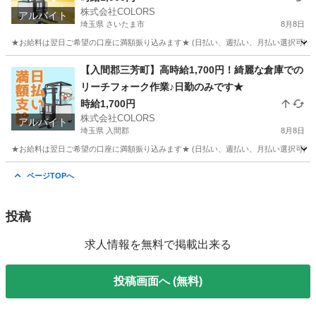
株式会社COLORS
アルバイト
埼玉県 さいたま市
8月8日
★お給料は翌日ご希望の口座に満額振り込みます★ (日払い、週払い、月払い選択可能) ◆
埼玉
さいたま市
倉庫
給料
【入間郡三芳町】高時給1,700円！綺麗な倉庫での
リーチフォーク作業♪日勤のみです★
時給1,700円
株式会社COLORS
アルバイト
埼玉県 入間郡
8月8日
★お給料は翌日ご希望の口座に満額振り込みます★ (日払い、週払い、月払い選択可能) 
埼玉
入間郡
倉庫
時給
ページTOPへ
投稿
求人情報を無料で掲載出来る
投稿画面へ (無料)