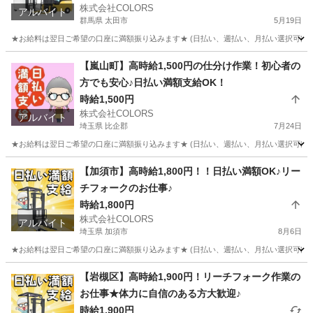
株式会社COLORS
アルバイト
群馬県 太田市
5月19日
★お給料は翌日ご希望の口座に満額振り込みます★ (日払い、週払い、月払い選択可能) 
群馬
太田市
倉庫
時給
【嵐山町】高時給1,500円の仕分け作業！初心者の
方でも安心♪日払い満額支給OK！
時給1,500円
株式会社COLORS
アルバイト
埼玉県 比企郡
7月24日
★お給料は翌日ご希望の口座に満額振り込みます★ (日払い、週払い、月払い選択可能) 
埼玉
比企郡
倉庫
時給
【加須市】高時給1,800円！！日払い満額OK♪リー
チフォークのお仕事♪
時給1,800円
株式会社COLORS
アルバイト
埼玉県 加須市
8月6日
★お給料は翌日ご希望の口座に満額振り込みます★ (日払い、週払い、月払い選択可能) 
埼玉
加須市
倉庫
時給
【岩槻区】高時給1,900円！リーチフォーク作業の
お仕事★体力に自信のある方大歓迎♪
時給1,900円