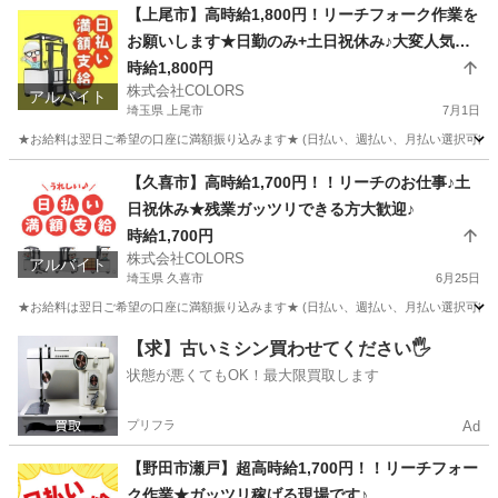
【上尾市】高時給1,800円！リーチフォーク作業を
お願いします★日勤のみ+土日祝休み♪大変人気の
現場です！
時給1,800円
株式会社COLORS
アルバイト
埼玉県 上尾市
7月1日
★お給料は翌日ご希望の口座に満額振り込みます★ (日払い、週払い、月払い選択可能) 
埼玉
上尾市
倉庫
時給
【久喜市】高時給1,700円！！リーチのお仕事♪土
日祝休み★残業ガッツリできる方大歓迎♪
時給1,700円
株式会社COLORS
アルバイト
埼玉県 久喜市
6月25日
★お給料は翌日ご希望の口座に満額振り込みます★ (日払い、週払い、月払い選択可能) 
埼玉
久喜市
倉庫
時給
【求】古いミシン買わせてください🖐️
状態が悪くてもOK！最大限買取します
プリフラ
Ad
【野田市瀬戸】超高時給1,700円！！リーチフォー
ク作業★ガッツリ稼げる現場です♪