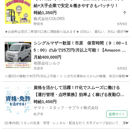
給×大手企業で安定＆働きやすさもバッチリ！
時給1,350円
株式会社COLORS
野田市
8月9日
★お給料は翌日ご希望の口座に満額振り込みます★ (日払い、週払い、月払い選択可能) 
千葉
野田市
倉庫
時給
シングルマザー歓迎！市原 保育時間（９：00～1
5：00）のみで25万円/月以上可能！【Amazon Fl
ex】で稼ぎましょう！
月給400,000円
有限会社シルク
市原市
8月9日
☆週5日の稼動で40万円/月以上可能！☆ ☆夕方仕事終わりからの稼働、休日の稼動で20万
千葉
市原市
配送
Amazon
資格を活かして活躍！IT化でスムーズに働ける
【運行管理・点呼業務】効率よく稼げる夜勤◎空
調完備で快適
時給1,450円
ヤマト・スタッフ・サプライ株式会社
松戸市
提携サイト
[仕事内容] リネンの生産・管理・レンタル・配送を行う 大手グループ会社にて、 運行