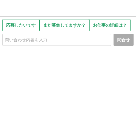
応募したいです
まだ募集してますか？
お仕事の詳細は？
問合せ
初めての方へ
利用規約
プライバシーポリシー
プライバシー・ステートメント
健全化に資する運用方針
お問い合わせ
運営会社
サイトマップ
ご利用ガイド
フリーワードで探す
PC版で表示
都道府県選択
特定商取引法の表示
利用者情報の外部送信について