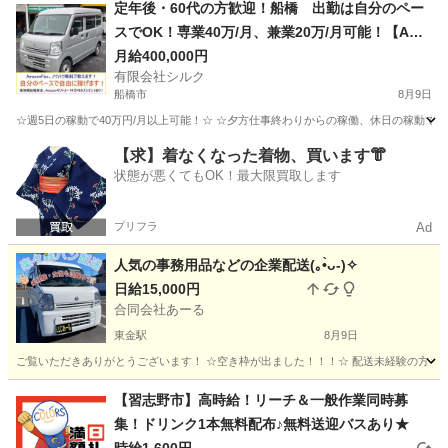
千葉
松戸市
ドライバー
定年後・60代の方歓迎！船橋 出勤は自分のペー
スでOK！専業40万/月、兼業20万/月可能！【Ama
zon Flex】で稼ぎましょう！
月給400,000円
有限会社シルク
船橋市
8月9日
☆週5日の稼動で40万円/月以上可能！☆ ☆夕方仕事終わりからの稼働、休日の稼動で20万
千葉
船橋市
配送
Amazon
【求】着なくなった着物、買います👘
状態が悪くてもOK！最大限買取します
プリフラ
Ad
人気の事務用品などの企業配送(⁠｡⁠•̀⁠ᴗ⁠-⁠)⁠✧
日給15,000円
合同会社あーる
東金駅
8月9日
ご覧いただきありがとうございます！ ☆空き枠が出ました！！！☆ 配送未経験の方も活躍中の事
千葉
東金市
東金駅
配送
ロイヤリティ
【習志野市】高時給！リーチ＆一般作業同時募
集！ドリンク1本無料配布♪無料送迎バスあり★