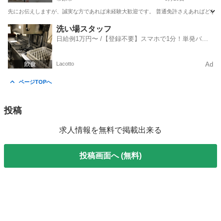
先にお伝えしますが、誠実な方であれば未経験大歓迎です。 普通免許さえあればどなた
千葉
市原市
ドライバー
荷物
洗い場スタッフ
日給例1万円〜 /【登録不要】スマホで1分！単発バイ
ト一括検索✨
Lacotto
Ad
ページTOPへ
投稿
求人情報を無料で掲載出来る
投稿画面へ (無料)