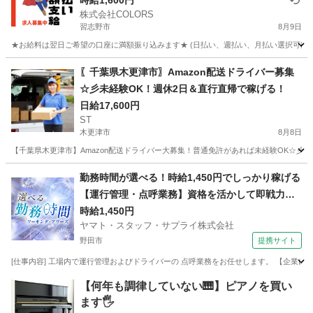
時給1,600円
株式会社COLORS
習志野市
8月9日
★お給料は翌日ご希望の口座に満額振り込みます★ (日払い、週払い、月払い選択可能) 
千葉
習志野市
倉庫
給料
〖千葉県木更津市〗Amazon配送ドライバー募集
☆彡未経験OK！週休2日＆直行直帰で稼げる！
日給17,600円
ST
木更津市
8月8日
【千葉県木更津市】Amazon配送ドライバー大募集！普通免許があれば未経験OK☆彡
千葉
木更津市
ドライバー
Amazon
勤務時間が選べる！時給1,450円でしっかり稼げる
【運行管理・点呼業務】資格を活かして即戦力に
なれる
時給1,450円
ヤマト・スタッフ・サプライ株式会社
野田市
提携サイト
[仕事内容] 工場内で運行管理およびドライバーの 点呼業務をお任せします。 【企業につ
千葉
野田市
ドライバー
【何年も調律していない🎹】ピアノを買い
ます🖐️