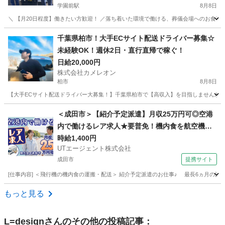
学園前駅
8月8日
＼ 【月20日程度】働きたい方歓迎！ ／落ち着いた環境で働ける、葬儀会場へのお食事配
千葉
千葉市
学園前駅
ドライバー
スタッフ
千葉県柏市！大手ECサイト配送ドライバー募集☆
未経験OK！週休2日・直行直帰で稼ぐ！
日給20,000円
株式会社カメレオン
柏市
8月8日
【大手ECサイト配送ドライバー大募集！】千葉県柏市で【高収入】を目指しませんか？
千葉
柏市
ドライバー
積み込み
＜成田市＞【紹介予定派遣】月収25万円可◎空港
内で働けるレア求人★要普免！機内食を航空機へ
搬入するお仕事！【履歴書不要☆オンライン面接
時給1,400円
UTエージェント株式会社
OK】【入社キャンペーン実施中！】
成田市
提携サイト
[仕事内容] ＜飛行機の機内食の運搬・配送＞ 紹介予定派遣のお仕事♪ 最長6ヵ月の
千葉
成田市
ドライバー
もっと見る
L=design
さんのその他の投稿記事：