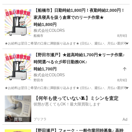
【船橋市】日勤時給1,800円！夜勤時給2,000円！
家具寝具を扱う倉庫でのリーチ作業★
時給1,800円
株式会社COLORS
船橋市
8月9日
★お給料は翌日ご希望の口座に満額振り込みます★ (日払い、週払い、月払い選択可能) ◆
千葉
船橋市
倉庫
時給
【野田市瀬戸】★超高時給1,700円★リーチ作業♪
時間選べる☆彡即日勤務OK♪
時給1,700円
株式会社COLORS
野田市
8月9日
★お給料は翌日ご希望の口座に満額振り込みます★ (日払い、週払い、月払い選択可能) ◆
千葉
野田市
倉庫
時給
【何年も使っていない🧵】ミシンを査定
状態が悪くてもOK！最大限買取します
プリフラ
Ad
【野田瀬戸】フォーク・一般作業同時募集♪ 高時