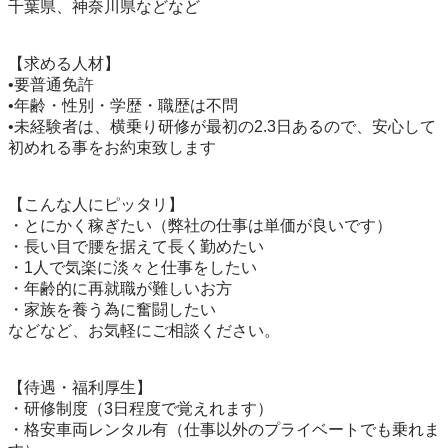
千葉県、神奈川県などなど

【求める人材】

•要普通免許

•年齢・性別・学歴・職歴は不問

•未経験者は、横乗り研修が最初の2.3日あるので、安心して
初めれる事をお約束致します

【こんな人にピッタリ】

・とにかく稼ぎたい（弊社の仕事は単価が良いです）

・長い目で腰を据えて長く勤めたい

・1人で気楽に淡々と仕事をしたい

・年齢的に再就職が難しいお方

・家族を養う為に奮闘したい

などなど、お気軽にご相談ください。

【待遇・福利厚生】

・研修制度（3日程度で覚えれます）

・格安車両レンタル有（仕事以外のプライベートでも乗れま