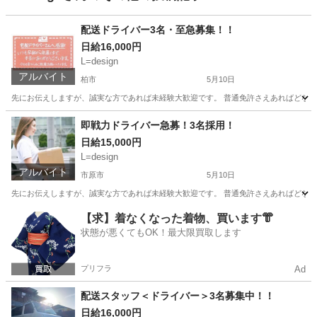
配送ドライバー3名・至急募集！！
日給16,000円
L=design
アルバイト
柏市
5月10日
先にお伝えしますが、誠実な方であれば未経験大歓迎です。 普通免許さえあればどなた
千葉
柏市
ドライバー
荷物
即戦力ドライバー急募！3名採用！
日給15,000円
L=design
アルバイト
市原市
5月10日
先にお伝えしますが、誠実な方であれば未経験大歓迎です。 普通免許さえあればどなた
千葉
市原市
ドライバー
荷物
【求】着なくなった着物、買います👘
状態が悪くてもOK！最大限買取します
プリフラ
Ad
配送スタッフ＜ドライバー＞3名募集中！！
日給16,000円