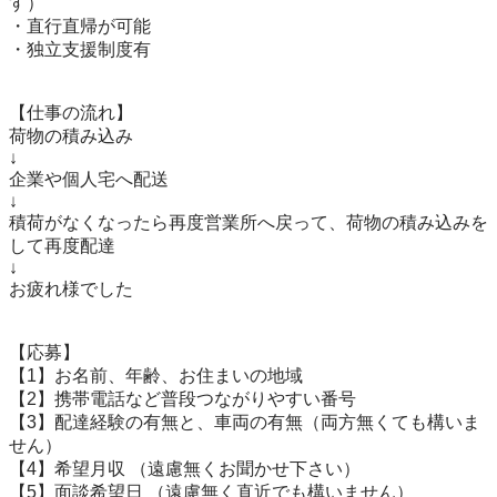
す）

・直行直帰が可能

・独立支援制度有

【仕事の流れ】

荷物の積み込み

↓

企業や個人宅へ配送

↓

積荷がなくなったら再度営業所へ戻って、荷物の積み込みを
して再度配達

↓

お疲れ様でした

【応募】

【1】お名前、年齢、お住まいの地域

【2】携帯電話など普段つながりやすい番号

【3】配達経験の有無と、車両の有無（両方無くても構いま
せん）

【4】希望月収 （遠慮無くお聞かせ下さい）

【5】面談希望日 （遠慮無く直近でも構いません）
