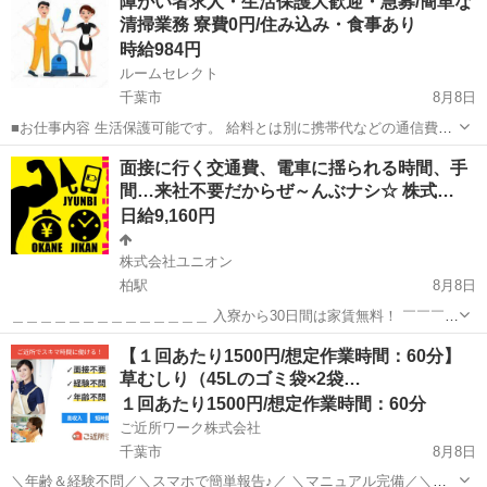
障がい者求人・生活保護大歓迎・急募/簡単な
日！正社員登用制度あり！社会保険完備◎格安食堂利用可★最寄り駅
清掃業務 寮費0円/住み込み・食事あり
から徒歩圏内◎《千葉県船橋市》 人...
時給984円
ルームセレクト
千葉市
8月8日
■お仕事内容 生活保護可能です。 給料とは別に携帯代などの通信費
上限 20000円 交通費 上限 20000円まで支給可能。 当事業所は福
千葉
千葉市
清掃
生活保護
面接に行く交通費、電車に揺られる時間、手
岡県により指定を受けている障害福祉サービス事業「グループホー
間…来社不要だからぜ～んぶナシ☆ 株式…
ム」です。...
日給9,160円
株式会社ユニオン
柏駅
8月8日
＿＿＿＿＿＿＿＿＿＿＿＿＿＿ 入寮から30日間は家賃無料！ ￣￣￣￣
￣￣￣￣￣￣￣￣￣￣ 会社までの行き方を調べたり、ICカードにチャ
千葉
柏市
柏駅
警備員
個室
【１回あたり1500円/想定作業時間：60分】
ージしたり… 来社面接は色々と準備しないといけませんが、 ユニオン
草むしり（45Lのゴミ袋×2袋…
は来社不要だから考える必...
１回あたり1500円/想定作業時間：60分
ご近所ワーク株式会社
千葉市
8月8日
＼年齢＆経験不問／＼スマホで簡単報告♪／ ＼マニュアル完備／＼ス