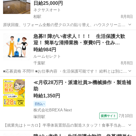
日給25,000円
ネクサスオート
柏駅
8月8日
原状回復、リフォーム全般の壁クロスの貼り替え、ハウスクリーニン
グのできる方募集します。 未経験の方でも歓迎します！ 日給は12,000
千葉
柏市
柏駅
軽作業
スタッフ
急募!! 障がい者求人！！！ 生活保護大歓
円～25,000円 日給については面接時に条件等のお話をして決めさせて
迎！ 簡単な清掃業務・寮費0円・住み…
いただきます。 ...
時給984円
ルームセレクト
千葉駅
8月8日
■応募資格 不問!!! ■お仕事内容 ・生活保護可能です！ 給料とは別に携
帯代などの通信費上限 20000円 交通費上限 20000円まで支給可
千葉
千葉市
千葉駅
清掃
生活保護
≪月収28万円・派遣社員≫機械操作・製造補
能。 当事業所は福岡市より指定を受けている障害福祉サービス...
助
時給1,350円
日払い
株式会社BREXA Next
7月10日
提携サイト
塚田駅
【就業先はトーカロ】半導体装置部品の製造スタッフ！食事手当あり
◎未経験活躍中★男女活躍中！寮費無料！土日祝休み×年間休日120
千葉
船橋市
塚田駅
その他