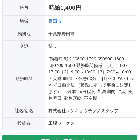
時給1,400円
給与
地域
野田市
勤務地
千葉県野田市
交通
徒歩
[勤務時間] [1]0800-1700 [2]0900-1800
[3]0700-1600 勤務時間備考: ［1］8:00～
17:00［2］9:00～18:00［3］7:00～16:00
勤務時間
・実働8時間 ・休憩60分 ・[1]～[3]のいずれ
かで日勤専属 （状況に応じて事前に決定し
ます） ・残業1h/日程度 [勤務期間] 長期 [勤
務曜日] 勤務形態: 不定期
社名/店名
株式会社サンキョウテクノスタッフ
投稿者
工場ワークス