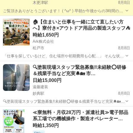
木更津駅
8月8日
ご覧頂きありがとうございます！ ( ^ω^ ) 早朝か午後からの3時間の小
荷物の仕分け アルバイトです！！ 扱う小荷物は某通販サイトの小物商
千葉
木更津市
木更津駅
仕分け
通販サイト
🏠【住まいと仕事を一緒に立て直したい方
品に なりますので殆どが女性のアルバイトさんに なります(o^^...
へ】寮付き×アウトドア用品の製造スタッフ⛺
時給1,650円
Ark株式会社
松戸市
8月8日
「仕事を探しているけど、住む場所や初期費用も心配…」 そんな状況
から新しい生活を始めたい方を応援します！ お任せするのは、キャン
千葉
松戸市
工場
スタッフ
🔍塗装現場スタッフ緊急募集‼️未経験⭕研修
プ用品やアウトドアギアの製造・検査。 工場経験がなくても、工程ご
＆残業手当など充実🔔🏡 市…
とに仕事を覚えていける...
日給15,000円
遠藤建装
妙典駅
8月8日
🔍塗装現場スタッフ緊急募集‼️未経験⭕研修＆残業手当など充実🔔🏡
市川の住まいの塗装店、遠藤建装です👷🧑‍🔧 本求人では、お客様から
千葉
市川市
妙典駅
軽作業
≪寮無料・月収28万円・派遣社員≫電子部品
依頼を受けた現場で働く 塗装職人さん(未経験歓迎‼️)を募集しています
系工場での機械操作・製造オペレーター…
☺️...
時給1,350円