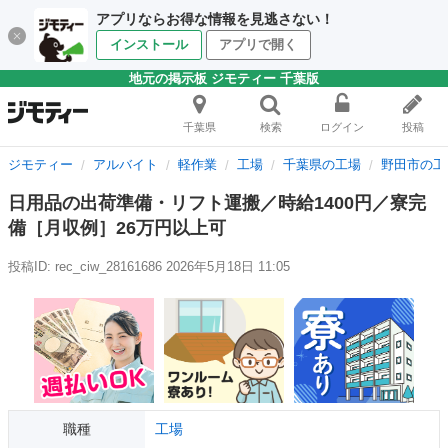
アプリならお得な情報を見逃さない！
インストール
アプリで開く
地元の掲示板 ジモティー 千葉版
千葉県
検索
ログイン
投稿
ジモティー
アルバイト
軽作業
工場
千葉県の工場
野田市の工
日用品の出荷準備・リフト運搬／時給1400円／寮完
備［月収例］26万円以上可
投稿ID: rec_ciw_28161686
2026年5月18日 11:05
職種
工場