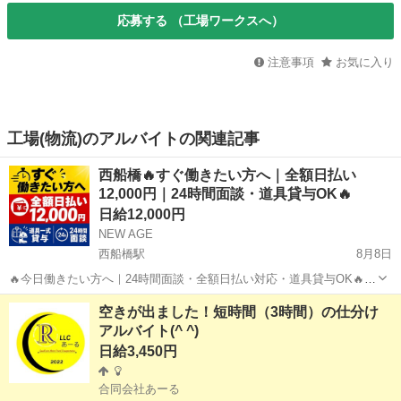
応募する
（工場ワークスへ）
注意事項
お気に入り
工場(物流)のアルバイトの関連記事
西船橋🔥すぐ働きたい方へ｜全額日払い
12,000円｜24時間面談・道具貸与OK🔥
日給12,000円
NEW AGE
西船橋駅
8月8日
🔥今日働きたい方へ｜24時間面談・全額日払い対応・道具貸与OK🔥
「すぐ働きたい」 「すぐ収入が欲しい」 「道具も作業着も持っていな
千葉
船橋市
西船橋駅
軽作業
スポット
空きが出ました！短時間（3時間）の仕分け
い」 そんな方も、まずはご相談ください。 NEW AGEでは、未経験か
アルバイト(^ ^)
ら始められる軽作...
日給3,450円
合同会社あーる