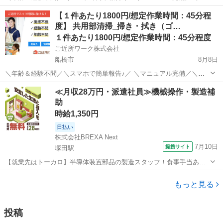
キマ時間のお小遣い稼ぎにぴったり／ ※業務委託なので履歴書不要で
千葉
千葉市
その他
【１件あたり1800円/想定作業時間：45分程
す。 草むしり（45Lのゴミ袋×2袋使用）のお仕事です♪ 指定場所の草
度】 共用部清掃_掃き・拭き（ゴ…
むしりをお願いします。...
１件あたり1800円/想定作業時間：45分程度
ご近所ワーク株式会社
船橋市
8月8日
＼年齢＆経験不問／＼スマホで簡単報告♪／ ＼マニュアル完備／＼ス
キマ時間のお小遣い稼ぎにぴったり／ ※業務委託なので履歴書不要で
千葉
船橋市
その他
≪月収28万円・派遣社員≫機械操作・製造補
す。 共用部清掃_掃き・拭き（ゴミ置き場含む）_45分（2棟）のお仕
助
事です♪ 隣り合う2棟の...
時給1,350円
日払い
株式会社BREXA Next
7月10日
提携サイト
塚田駅
【就業先はトーカロ】半導体装置部品の製造スタッフ！食事手当あり
◎未経験活躍中★男女活躍中！寮費無料！土日祝休み×年間休日120
千葉
船橋市
塚田駅
その他
日！正社員登用制度あり！社会保険完備◎格安食堂利用可★最寄り駅
もっと見る
から徒歩圏内◎《千葉県船橋市》 人...
投稿