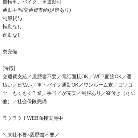
自転車、バイク、車通勤可
通勤手当/交通費支給(規定あり)
制服貸与
転勤なし
夜勤なし
寮完備
[特徴]
交通費支給／履歴書不要／電話面接OK／WEB面接OK／週
払い／日払い／車・バイク通勤OK／ワンルーム寮／コツコ
ツ・もくもく作業／手当てが充実／制服あり／寮付き（その
他）／社会保険完備
ラクラク！WEB面接実施中
＼来社不要×履歴書不要／