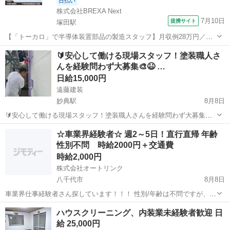
日払い
株式会社BREXA Next
7月10日
提携サイト
塚田駅
【「トーカロ」で半導体装置部品の製造スタッフ】月収例28万円／社
宅費無料！／土日祝休み×年間休日120日！／未経験男女活躍中！／格
千葉
船橋市
塚田駅
その他
🔰安心して働ける現場スタッフ！塗装職人さ
安食堂利用可★ 人気の工場のお仕事 ◇半導体製造装置部品の製造加工
んを経験問わず大募集🎨😆 …
補助作業◇ 半導...
日給15,000円
遠藤建装
妙典駅
8月8日
🔰安心して働ける現場スタッフ！塗装職人さんを経験問わず大募集🎨
😆 市川や浦安の住宅塗装でお馴染みの遠藤建装です😊🎶 募集記事に
千葉
市川市
妙典駅
その他
スタッフ
☆車業界経験者☆ 週2～5日！直行直帰 年齢
目を通してくれてありがとうございます🙇🌸 🌿🌱塗装職人ってどんな
性別不問 時給2000円＋交通費
仕事？🌵🌴 ...
時給2,000円
株式会社オートリンク
八千代市
8月8日
車業界仕事経験者さん探しています！！！ 性別/年齢は不問ですが、自
家用車で色々な現場に動ける方 オークション会場への出入りもした事
千葉
八千代市
軽作業
写真撮影
ハウスクリーニング、内装業未経験者歓迎 日
がある方だとなおプラス！ 仕事は基本1人で進めて頂き、直行直
給 25,000円
帰、報告書などは...