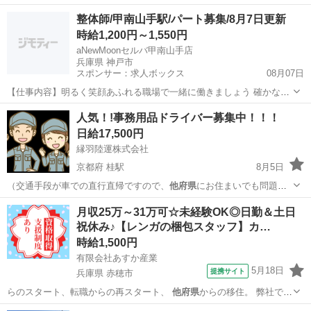
りません） …
京都
京都市
桂駅
配送
積み込み
整体師/甲南山手駅/パート募集/8月7日更新
時給1,200円～1,550円
aNewMoonセルバ甲南山手店
兵庫県 神戸市
スポンサー：求人ボックス
08月07日
【仕事内容】明るく笑顔あふれる職場で一緒に働きましょう 確かな最
高の技術が学べる <募集職種> 整体師 <仕事内容> 施術を中心とした店
アルバイト・パート
人気！!事務用品ドライバー募集中！！！
舗内業務 整体60分、小顔矯正60分、整体+ヘッドマッサージ80分 整体
日給17,500円
+フットリンパ(脚のオ...
縁羽陸運株式会社
京都府 桂駅
8月5日
（交通手段が車での直行直帰ですので、
他府県
にお住まいでも問題あ
りません） …
京都
京都市
桂駅
配送
積み込み
月収25万～31万可☆未経験OK◎日勤＆土日
祝休み♪【レンガの梱包スタッフ】カ…
時給1,500円
有限会社あすか産業
5月18日
提携サイト
兵庫県 赤穂市
らのスタート、転職からの再スタート、
他府県
からの移住。 弊社で新
たなキャリアを築…
兵庫
赤穂市
工場