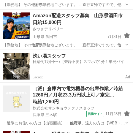
【勤務地】 その
他府県
勤務地ございます。… 直行直帰ですので、
他府
県
にお住まいでも問題… 【勤務地】 その
他府県
勤務地ございます。…
青森
青森市
物流
スタッフ
Amazon配送スタッフ募集 山形県酒田市
直行直帰ですので、
他府県
にお住まいでも問題…
日給15,000円
さつきデリバリー
山形県 酒田市
7月31日
【勤務地】 その
他府県
勤務地ございます。… 直行直帰ですので、
他府
県
にお住まいでも問題… 【勤務地】 その
他府県
勤務地ございます。…
山形
酒田市
物流
スタッフ
洗い場スタッフ
直行直帰ですので、
他府県
にお住まいでも問題…
日給例1万円〜 /【登録不要】スマホで1分！単発バイト
一括検索✨
Ad
Lacotto
［派］倉庫内で電気機器の出庫作業／時給
1260円／月収23.3万円以上可／寮完…
時給1,260円
株式会社サンキョウテクノスタッフ
11月28日
提携サイト
兵庫県 三木駅
・近隣にお住いの方は【出張面接】 ・
他府県
、遠方の方は【WEB・
TEL面接】 …
兵庫
三木市
三木駅
工場