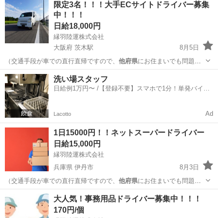
限定3名！！！大手ECサイトドライバー募集
中！！！
日給18,000円
縁羽陸運株式会社
大阪府 茨木駅
8月5日
（交通手段が車での直行直帰ですので、
他府県
にお住まいでも問題あ
りません） …
大阪
茨木市
茨木駅
配送
積み込み
洗い場スタッフ
日給例1万円〜 /【登録不要】スマホで1分！単発バイト
一括検索✨
Ad
Lacotto
1日15000円！！ネットスーパードライバー
日給15,000円
縁羽陸運株式会社
兵庫県 伊丹市
8月3日
（交通手段が車での直行直帰ですので、
他府県
にお住まいでも問題あ
りません） …
兵庫
伊丹市
配送
ネット
大人気！事務用品ドライバー募集中！！！
170円/個