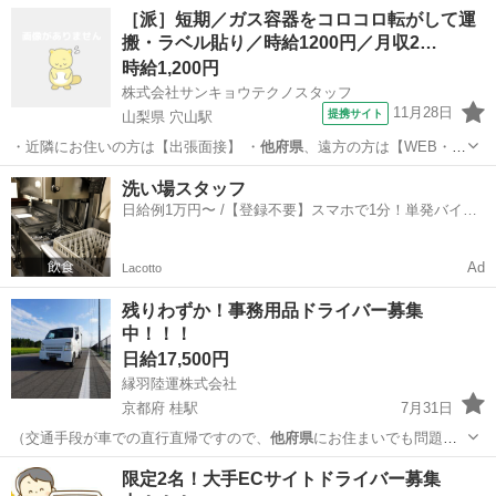
りません） …
京都
京都市
桂駅
配送
積み込み
［派］短期／ガス容器をコロコロ転がして運
搬・ラベル貼り／時給1200円／月収2…
時給1,200円
株式会社サンキョウテクノスタッフ
11月28日
提携サイト
山梨県 穴山駅
・近隣にお住いの方は【出張面接】 ・
他府県
、遠方の方は【WEB・
TEL面接】 …
山梨
北杜市
穴山駅
工場
洗い場スタッフ
日給例1万円〜 /【登録不要】スマホで1分！単発バイト
一括検索✨
Ad
Lacotto
残りわずか！事務用品ドライバー募集
中！！！
日給17,500円
縁羽陸運株式会社
京都府 桂駅
7月31日
（交通手段が車での直行直帰ですので、
他府県
にお住まいでも問題あ
りません） …
京都
京都市
桂駅
配送
積み込み
限定2名！大手ECサイトドライバー募集