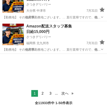
さつきデリバリー
大分県 中津市
7月31日
【勤務地】 その
他府県
勤務地ございます。… 直行直帰ですので、
他府
県
にお住まいでも問題…
大分
中津市
物流
スタッフ
Amazon配送スタッフ募集
日給15,000円
さつきデリバリー
福岡県 北九州市
7月31日
【勤務地】 その
他府県
勤務地ございます。… 直行直帰ですので、
他府
県
にお住まいでも問題…
福岡
北九州市
ドライバー
スタッフ
1
2
3
...
次へ
全11933件中 1-50件表示