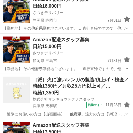
日給16,000円
さつきデリバリー
静岡県 静岡市
7月31日
【勤務地】 その
他府県
勤務地ございます。… 直行直帰ですので、
他府
県
にお住まいでも問題…
静岡
静岡市
ドライバー
スタッフ
Amazon配送スタッフ募集
日給15,000円
さつきデリバリー
静岡県 三島市
7月31日
【勤務地】 その
他府県
勤務地ございます。… 直行直帰ですので、
他府
県
にお住まいでも問題…
静岡
三島市
物流
スタッフ
［派］火に強いレンガの製造/積上げ・検査／
時給1350円／月収25万円以上可／…
時給1,350円
株式会社サンキョウテクノスタッフ
11月28日
提携サイト
兵庫県 天和駅
・近隣にお住いの方は【出張面接】 ・
他府県
、遠方の方は【WEB・
TEL面接】 …
兵庫
赤穂市
天和駅
工場
Amazon配送スタッフ募集
日給13,500円