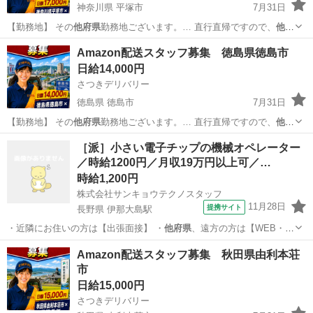
神奈川県 平塚市
7月31日
【勤務地】 その
他府県
勤務地ございます。… 直行直帰ですので、
他府
県
にお住まいでも問題… 【勤務地】 その
他府県
勤務地ございます。…
神奈川
平塚市
物流
スタッフ
Amazon配送スタッフ募集 徳島県徳島市
直行直帰ですので、
他府県
にお住まいでも問題…
日給14,000円
さつきデリバリー
徳島県 徳島市
7月31日
【勤務地】 その
他府県
勤務地ございます。… 直行直帰ですので、
他府
県
にお住まいでも問題… 【勤務地】 その
他府県
勤務地ございます。…
徳島
徳島市
物流
スタッフ
［派］小さい電子チップの機械オペレーター
直行直帰ですので、
他府県
にお住まいでも問題…
／時給1200円／月収19万円以上可／…
時給1,200円
株式会社サンキョウテクノスタッフ
11月28日
提携サイト
長野県 伊那大島駅
・近隣にお住いの方は【出張面接】 ・
他府県
、遠方の方は【WEB・
TEL面接】 …
長野
下伊那郡
伊那大島駅
工場
Amazon配送スタッフ募集 秋田県由利本荘
市
日給15,000円
さつきデリバリー