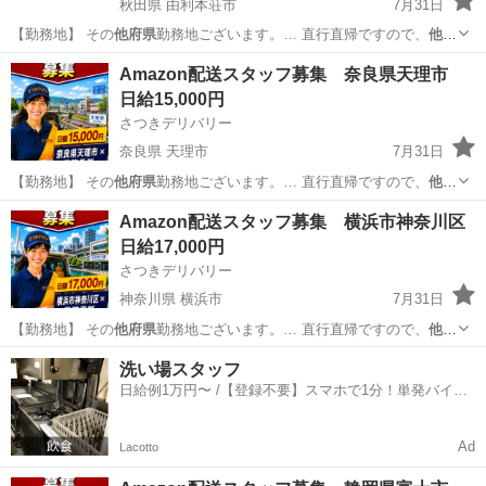
秋田県 由利本荘市
7月31日
【勤務地】 その
他府県
勤務地ございます。… 直行直帰ですので、
他府
県
にお住まいでも問題… 【勤務地】 その
他府県
勤務地ございます。…
秋田
由利本荘市
物流
スタッフ
Amazon配送スタッフ募集 奈良県天理市
直行直帰ですので、
他府県
にお住まいでも問題…
日給15,000円
さつきデリバリー
奈良県 天理市
7月31日
【勤務地】 その
他府県
勤務地ございます。… 直行直帰ですので、
他府
県
にお住まいでも問題… 【勤務地】 その
他府県
勤務地ございます。…
奈良
天理市
物流
スタッフ
Amazon配送スタッフ募集 横浜市神奈川区
直行直帰ですので、
他府県
にお住まいでも問題…
日給17,000円
さつきデリバリー
神奈川県 横浜市
7月31日
【勤務地】 その
他府県
勤務地ございます。… 直行直帰ですので、
他府
県
にお住まいでも問題… 【勤務地】 その
他府県
勤務地ございます。…
神奈川
横浜市
物流
スタッフ
洗い場スタッフ
直行直帰ですので、
他府県
にお住まいでも問題…
日給例1万円〜 /【登録不要】スマホで1分！単発バイト
一括検索✨
Ad
Lacotto