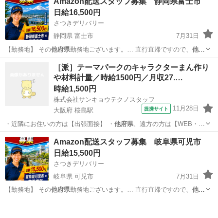
Amazon配送スタッフ募集 静岡県富士市
日給16,500円
さつきデリバリー
静岡県 富士市
7月31日
【勤務地】 その
他府県
勤務地ございます。… 直行直帰ですので、
他府
県
にお住まいでも問題… 【勤務地】 その
他府県
勤務地ございます。…
静岡
富士市
物流
スタッフ
［派］テーマパークのキャラクターまん作り
直行直帰ですので、
他府県
にお住まいでも問題…
や材料計量／時給1500円／月収27.…
時給1,500円
株式会社サンキョウテクノスタッフ
11月28日
提携サイト
大阪府 桜島駅
・近隣にお住いの方は【出張面接】 ・
他府県
、遠方の方は【WEB・
TEL面接】 …
大阪
大阪市
桜島駅
工場
Amazon配送スタッフ募集 岐阜県可児市
日給15,500円
さつきデリバリー
岐阜県 可児市
7月31日
【勤務地】 その
他府県
勤務地ございます。… 直行直帰ですので、
他府
県
にお住まいでも問題… 【勤務地】 その
他府県
勤務地ございます。…
岐阜
可児市
物流
スタッフ
直行直帰ですので、
他府県
にお住まいでも問題…