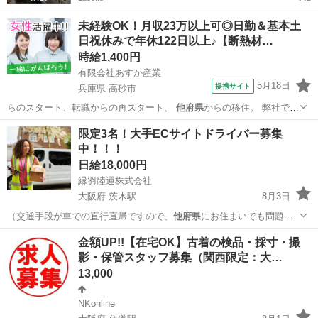
未経験OK！月収23万以上可◎日勤＆基本土
日祝休みで年休122日以上♪【断熱材…
時給1,400円
有限会社あすか産業
5月18日
提携サイト
兵庫県 高砂市
らのスタート、転職からの再スタート、
他府県
からの移住。 弊社で新
たなキャリアを築…
兵庫
高砂市
工場
限定3名！大手ECサイトドライバー募集
中！！！
日給18,000円
縁羽陸運株式会社
大阪府 茨木駅
8月3日
（交通手段が車での直行直帰ですので、
他府県
にお住まいでも問題あ
りません） …
大阪
大阪市
茨木駅
配送
積み込み
金額UP!!【在宅OK】古着の検品・採寸・撮
影・保管スタッフ募集（関西限定：大…
13,000
NKonline