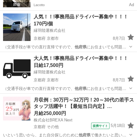
Ad
Lacotto
人気！！!事務用品ドライバー募集中！！！
170円/個
縁羽陸運株式会社
京都府 京都市
8月7日
（交通手段が車での直行直帰ですので、
他府県
にお住まいでも問題あ
りません） …
京都
京都市
配送
積み込み
大人気！!事務用品ドライバー募集中！！！
日給17,500円
縁羽陸運株式会社
京都府 京都市
8月7日
（交通手段が車での直行直帰ですので、
他府県
にお住まいでも問題あ
りません） …
京都
京都市
配送
積み込み
月収例：30万円～32万円！20～30代の若手ス
タッフ活躍中！【最短当日内定】…
月給250,000円
株式会社BREXA Next
5月18日
提携サイト
京都府 その他
いという思いから、また自分探しのために
他府県
で働きたいと思い、