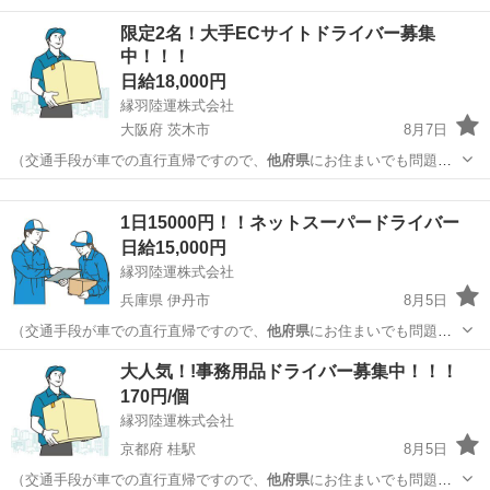
ツーリングで全国一周…
京都
その他
工場
限定2名！大手ECサイトドライバー募集
中！！！
日給18,000円
縁羽陸運株式会社
大阪府 茨木市
8月7日
（交通手段が車での直行直帰ですので、
他府県
にお住まいでも問題あ
りません） …
大阪
茨木市
配送
積み込み
1日15000円！！ネットスーパードライバー
日給15,000円
縁羽陸運株式会社
兵庫県 伊丹市
8月5日
（交通手段が車での直行直帰ですので、
他府県
にお住まいでも問題あ
りません） …
兵庫
伊丹市
配送
ネット
大人気！!事務用品ドライバー募集中！！！
170円/個
縁羽陸運株式会社
京都府 桂駅
8月5日
（交通手段が車での直行直帰ですので、
他府県
にお住まいでも問題あ