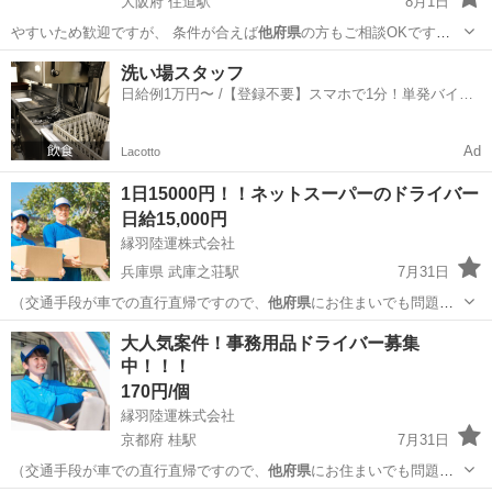
大阪府 住道駅
8月1日
やすいため歓迎ですが、 条件が合えば
他府県
の方もご相談OKです。
⸻ …
大阪
大東市
住道駅
その他
スタッフ
洗い場スタッフ
日給例1万円〜 /【登録不要】スマホで1分！単発バイト
一括検索✨
Ad
Lacotto
1日15000円！！ネットスーパーのドライバー
日給15,000円
縁羽陸運株式会社
兵庫県 武庫之荘駅
7月31日
（交通手段が車での直行直帰ですので、
他府県
にお住まいでも問題あ
りません） …
兵庫
伊丹市
武庫之荘駅
配送
ネットスーパー
大人気案件！事務用品ドライバー募集
中！！！
170円/個
縁羽陸運株式会社
京都府 桂駅
7月31日
（交通手段が車での直行直帰ですので、
他府県
にお住まいでも問題あ