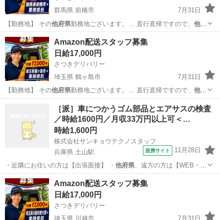
群馬県 前橋市
7月31日
【勤務地】 その
他府県
勤務地ございます。… 直行直帰ですので、
他府
県
にお住まいでも問題… 【勤務地】 その
他府県
勤務地ございます。…
群馬
前橋市
物流
スタッフ
Amazon配送スタッフ募集
直行直帰ですので、
他府県
にお住まいでも問題…
日給17,000円
さつきデリバリー
埼玉県 鶴ヶ島市
7月31日
【勤務地】 その
他府県
勤務地ございます。… 直行直帰ですので、
他府
県
にお住まいでも問題… 【勤務地】 その
他府県
勤務地ございます。…
埼玉
鶴ヶ島市
物流
スタッフ
［派］車につかうゴム部品とエアサスの検査
直行直帰ですので、
他府県
にお住まいでも問題…
／時給1600円／月収33万円以上可＜…
時給1,600円
株式会社サンキョウテクノスタッフ
11月28日
提携サイト
兵庫県 土山駅
・近隣にお住いの方は【出張面接】 ・
他府県
、遠方の方は【WEB・
TEL面接】 …
兵庫
加古郡
土山駅
工場
Amazon配送スタッフ募集
日給17,000円
さつきデリバリー
埼玉県 川越市
7月31日