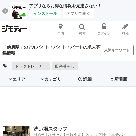
アプリならお得な情報を見逃さない！
インストール
アプリで開く
全国
検索
ログイン
投稿
「他府県」のアルバイト・バイト・パートの求人募
人気キーワード
集情報
ドッグトレーナー
田舎暮らし
エリア
カテゴリ
詳細
新着順
洗い場スタッフ
日給例1万円〜 /【登録不要】スマホで1分！単発バイト