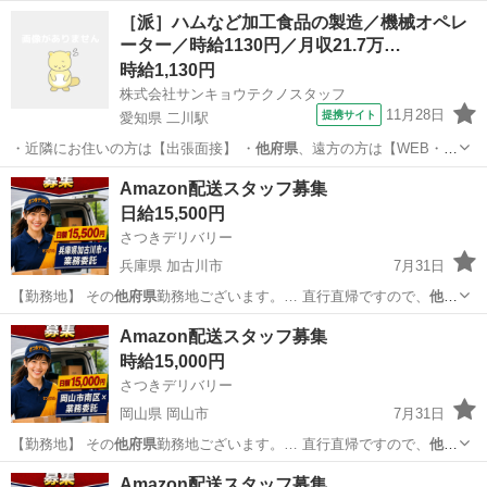
県
にお住まいでも問題…
埼玉
上尾市
物流
スタッフ
［派］ハムなど加工食品の製造／機械オペレ
ーター／時給1130円／月収21.7万…
時給1,130円
株式会社サンキョウテクノスタッフ
11月28日
提携サイト
愛知県 二川駅
・近隣にお住いの方は【出張面接】 ・
他府県
、遠方の方は【WEB・
TEL面接】 …
愛知
豊橋市
二川駅
工場
Amazon配送スタッフ募集
日給15,500円
さつきデリバリー
兵庫県 加古川市
7月31日
【勤務地】 その
他府県
勤務地ございます。… 直行直帰ですので、
他府
県
にお住まいでも問題…
兵庫
加古川市
物流
スタッフ
Amazon配送スタッフ募集
時給15,000円
さつきデリバリー
岡山県 岡山市
7月31日
【勤務地】 その
他府県
勤務地ございます。… 直行直帰ですので、
他府
県
にお住まいでも問題…
岡山
岡山市
物流
スタッフ
Amazon配送スタッフ募集