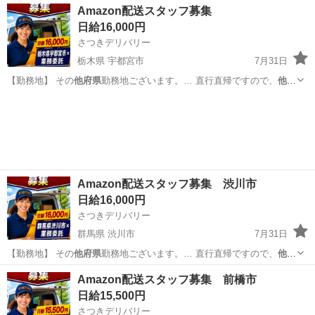
静岡
島田市
島田駅
工場
Amazon配送スタッフ募集
日給16,000円
さつきデリバリー
栃木県 宇都宮市
7月31日
【勤務地】 その
他府県
勤務地ございます。… 直行直帰ですので、
他府
県
にお住まいでも問題… 【勤務地】 その
他府県
勤務地ございます。…
栃木
宇都宮市
物流
スタッフ
直行直帰ですので、
他府県
にお住まいでも問題…
Amazon配送スタッフ募集 渋川市
日給16,000円
さつきデリバリー
群馬県 渋川市
7月31日
【勤務地】 その
他府県
勤務地ございます。… 直行直帰ですので、
他府
県
にお住まいでも問題… 【勤務地】 その
他府県
勤務地ございます。…
群馬
渋川市
物流
スタッフ
Amazon配送スタッフ募集 前橋市
直行直帰ですので、
他府県
にお住まいでも問題…
日給15,500円
さつきデリバリー