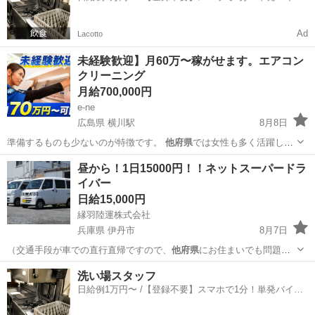
一括検索✨
Ad
Lacotto
未経験歓迎】月60万〜稼がせます。エアコン
クリーニング
月給700,000円
e-ne
広島県 横川駅
8月8日
準備するものも少ないのが特徴です。
他府県
では女性も多く活躍し月
100万以上稼い…
広島
広島市
横川駅
清掃
60万
昼から！1日15000円！！ネットスーパードラ
イバー
日給15,000円
縁羽陸運株式会社
兵庫県 伊丹市
8月7日
（交通手段が車での直行直帰ですので、
他府県
にお住まいでも問題あ
りません） …
兵庫
伊丹市
配送
ネット
洗い場スタッフ
日給例1万円〜 /【登録不要】スマホで1分！単発バイト
一括検索✨