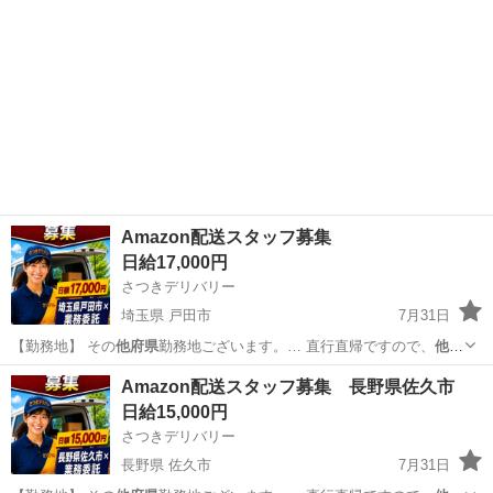
Amazon配送スタッフ募集
日給17,000円
さつきデリバリー
埼玉県 戸田市
7月31日
【勤務地】 その
他府県
勤務地ございます。… 直行直帰ですので、
他府
県
にお住まいでも問題… 【勤務地】 その
他府県
勤務地ございます。…
埼玉
戸田市
物流
スタッフ
Amazon配送スタッフ募集 長野県佐久市
直行直帰ですので、
他府県
にお住まいでも問題…
日給15,000円
さつきデリバリー
長野県 佐久市
7月31日