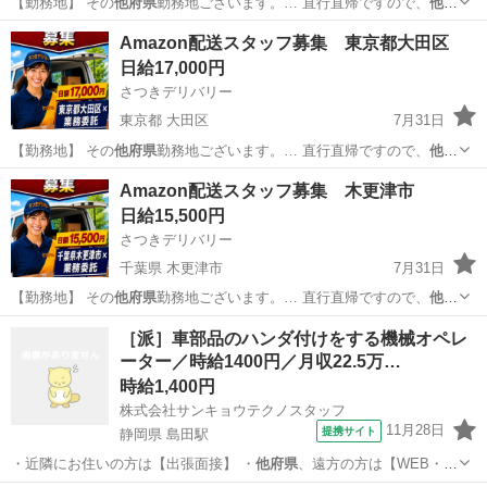
【勤務地】 その
他府県
勤務地ございます。… 直行直帰ですので、
他府
県
にお住まいでも問題… 【勤務地】 その
他府県
勤務地ございます。…
長野
佐久市
物流
スタッフ
Amazon配送スタッフ募集 東京都大田区
直行直帰ですので、
他府県
にお住まいでも問題…
日給17,000円
さつきデリバリー
東京都 大田区
7月31日
【勤務地】 その
他府県
勤務地ございます。… 直行直帰ですので、
他府
県
にお住まいでも問題… 【勤務地】 その
他府県
勤務地ございます。…
東京
大田区
物流
スタッフ
Amazon配送スタッフ募集 木更津市
直行直帰ですので、
他府県
にお住まいでも問題…
日給15,500円
さつきデリバリー
千葉県 木更津市
7月31日
【勤務地】 その
他府県
勤務地ございます。… 直行直帰ですので、
他府
県
にお住まいでも問題… 【勤務地】 その
他府県
勤務地ございます。…
千葉
木更津市
物流
スタッフ
［派］車部品のハンダ付けをする機械オペレ
直行直帰ですので、
他府県
にお住まいでも問題…
ーター／時給1400円／月収22.5万…
時給1,400円
株式会社サンキョウテクノスタッフ
11月28日
提携サイト
静岡県 島田駅
・近隣にお住いの方は【出張面接】 ・
他府県
、遠方の方は【WEB・
TEL面接】 …