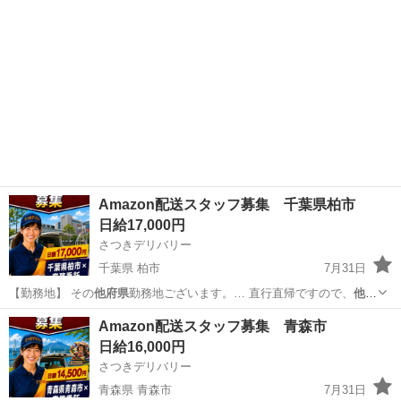
Amazon配送スタッフ募集 千葉県柏市
日給17,000円
さつきデリバリー
千葉県 柏市
7月31日
【勤務地】 その
他府県
勤務地ございます。… 直行直帰ですので、
他府
県
にお住まいでも問題… 【勤務地】 その
他府県
勤務地ございます。…
千葉
柏市
物流
スタッフ
Amazon配送スタッフ募集 青森市
直行直帰ですので、
他府県
にお住まいでも問題…
日給16,000円
さつきデリバリー
青森県 青森市
7月31日