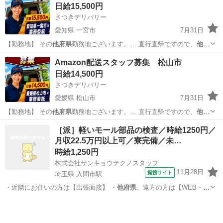
日給15,500円
+フットリンパ(脚...
さつきデリバリー
愛知県 一宮市
7月31日
【勤務地】 その
他府県
勤務地ございます。… 直行直帰ですので、
他府
県
にお住まいでも問題… 【勤務地】 その
他府県
勤務地ございます。…
愛知
一宮市
物流
スタッフ
Amazon配送スタッフ募集 松山市
直行直帰ですので、
他府県
にお住まいでも問題…
日給14,500円
さつきデリバリー
愛媛県 松山市
7月31日
【勤務地】 その
他府県
勤務地ございます。… 直行直帰ですので、
他府
県
にお住まいでも問題… 【勤務地】 その
他府県
勤務地ございます。…
愛媛
松山市
物流
スタッフ
［派］軽いモール部品の検査／時給1250円／
直行直帰ですので、
他府県
にお住まいでも問題…
月収22.5万円以上可／寮完備／未…
時給1,250円
株式会社サンキョウテクノスタッフ
11月28日
提携サイト
埼玉県 入間市駅
・近隣にお住いの方は【出張面接】 ・
他府県
、遠方の方は【WEB・
TEL面接】 …
埼玉
入間市
入間市駅
工場