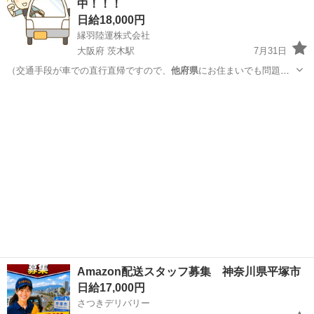
中！！！
日給18,000円
縁羽陸運株式会社
大阪府 茨木駅
7月31日
（交通手段が車での直行直帰ですので、
他府県
にお住まいでも問題あ
りません） …
大阪
茨木市
茨木駅
配送
積み込み
Amazon配送スタッフ募集 神奈川県平塚市
日給17,000円
さつきデリバリー