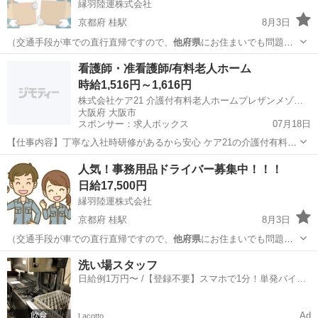
縁羽陸運株式会社
京都府 桂駅
8月3日
（交通手段が車での直行直帰ですので、
他府県
にお住まいでも問題あ
りません） …
京都
京都市
桂駅
配送
積み込み
看護師・准看護師/有料老人ホーム
時給1,516円～1,616円
株式会社ケア21 介護付有料老人ホームプレザンメゾン新大阪
大阪府 大阪市
スポンサー：求人ボックス
07月18日
【仕事内容】丁寧な入社時研修があるから安心 ケア21の介護付有料老
人ホームで、看護師として働きませんか? 長く働けるのが魅力の職場
アルバイト・パート
人気！事務用品ドライバー募集中！！！
<施設名> 株式会社ケア21 介護付有料老人ホームプレザンメゾン新大
日給17,500円
阪 <募集職種>看護師・准看護...
縁羽陸運株式会社
京都府 桂駅
8月3日
（交通手段が車での直行直帰ですので、
他府県
にお住まいでも問題あ
りません） …
京都
京都市
桂駅
配送
積み込み
洗い場スタッフ
日給例1万円〜 /【登録不要】スマホで1分！単発バイト
一括検索✨
Ad
Lacotto