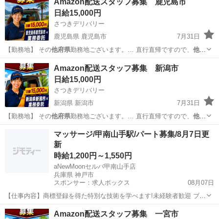
Amazon配送スタッフ募集 鹿児島市
日給15,000円
さつきデリバリー
鹿児島県 鹿児島市
7月31日
【勤務地】 その
他府県
勤務地ございます。… 直行直帰ですので、
他府
県
にお住まいでも問題… 【勤務地】 その
他府県
勤務地ございます。…
鹿児島
鹿児島市
物流
スタッフ
Amazon配送スタッフ募集 新潟市
直行直帰ですので、
他府県
にお住まいでも問題…
日給15,000円
さつきデリバリー
新潟県 新潟市
7月31日
【勤務地】 その
他府県
勤務地ございます。… 直行直帰ですので、
他府
県
にお住まいでも問題… 【勤務地】 その
他府県
勤務地ございます。…
新潟
新潟市
物流
スタッフ
マッサージ/甲南山手駅/パート募集/8月7日更
直行直帰ですので、
他府県
にお住まいでも問題…
新
時給1,200円～1,550円
aNewMoonセルバ甲南山手店
兵庫県 神戸市
スポンサー：求人ボックス
08月07日
【仕事内容】商標登録を得た特別な技術を学べます!未経験者歓迎 ブラ
ンクOK <募集職種> マッサージ <仕事内容> 施術を中心とした店舗内
アルバイト・パート
Amazon配送スタッフ募集 一宮市
業務 整体60分、小顔矯正60分、整体+ヘッドマッサージ80分 整体60分