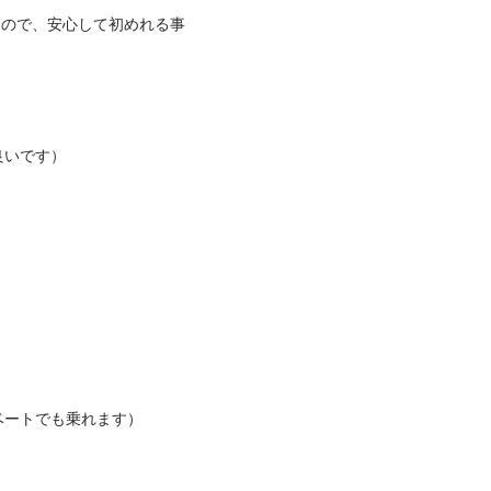
るので、安心して初めれる事
です）

トでも乗れます）
