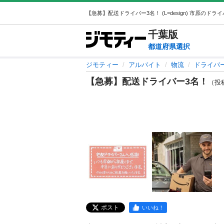
千葉
版
都道府県選択
ジモティー
アルバイト
物流
ドライバ
【急募】配送ドライバー3名！
（投稿I
ポスト
いいね！