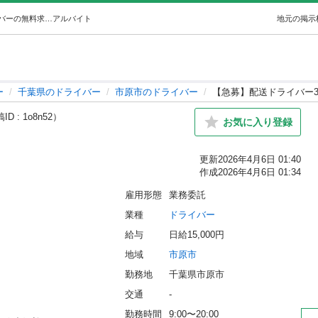
【急募】配送ドライバー3名！ (L=design) 市原のドライバーの無料求人広告・アルバイト・バイト募集情報｜ジモティー
アルバイト
地元の掲示
ー
千葉県のドライバー
市原市のドライバー
【急募】配送ドライバー
D : 1o8n52）
お気に入り登録
更新
2026年4月6日 01:40
作成
2026年4月6日 01:34
雇用形態
業務委託
業種
ドライバー
給与
日給15,000円
地域
市原市
勤務地
千葉県市原市
交通
-
勤務時間
9:00〜20:00