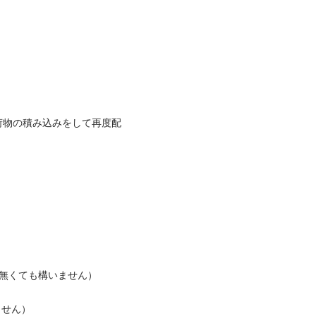
荷物の積み込みをして再度配
くても構いません）



）
