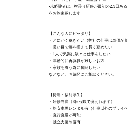
•未経験者は、横乗り研修が最初の2.3日あ
をお約束致します

【こんな人にピッタリ】

・とにかく稼ぎたい（弊社の仕事は単価が良い
・長い目で腰を据えて長く勤めたい

・1人で気楽に淡々と仕事をしたい

・年齢的に再就職が難しいお方

・家族を養う為に奮闘したい

などなど、お気軽にご相談ください。

【待遇・福利厚生】

・研修制度（3日程度で覚えれます）

・格安車両レンタル有（仕事以外のプライベー
・直行直帰が可能

・独立支援制度有
