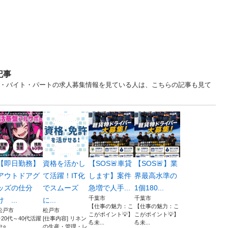
記事
イト・バイト・パートの求人募集情報を見ている人は、こちらの記事も見て
【即日勤務】
資格を活かし
【SOS🚨車貸
【SOS🚨】業
アウトドアグ
て活躍！IT化
します】案件
界最高水準の
ッズの仕分
でスムーズ
急増で人手...
1個180...
千葉市
千葉市
け ...
に...
【仕事の魅力：こ
【仕事の魅力：こ
松戸市
松戸市
こがポイント💡】
こがポイント💡】
⭐20代～40代活躍
[仕事内容] リネン
💪未...
💪未...
中⭐
の生産・管理・レ