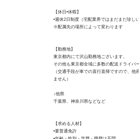
【休日•休暇】

•週休2日制度（宅配業界ではまだまだ珍しいで
※配属先の場所によって変わります

【勤務地】

東京都内にて沢山勤務地ございます。

その他も東京都全域に多数の配送ドライバー様
（交通手段が車での直行直帰ですので、他
ません）

↓他県

千葉県、神奈川県などなど

【求める人材】

•要普通免許

•年齢・性別・学歴・職歴は不問
