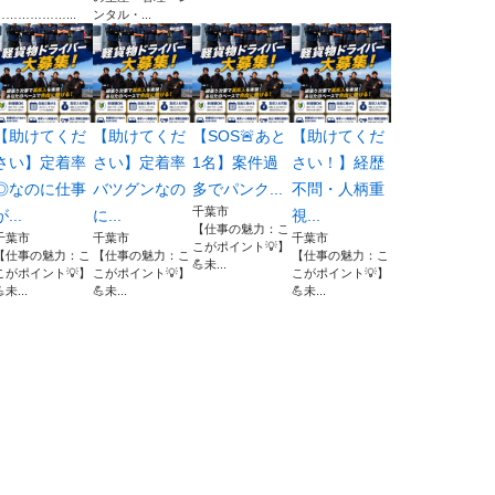
………………...
ンタル・...
【助けてくだ
【助けてくだ
【SOS🚨あと
【助けてくだ
さい】定着率
さい】定着率
1名】案件過
さい！】経歴
◎なのに仕事
バツグンなの
多でパンク...
不問・人柄重
千葉市
が...
に...
視...
【仕事の魅力：こ
千葉市
千葉市
千葉市
こがポイント💡】
【仕事の魅力：こ
【仕事の魅力：こ
【仕事の魅力：こ
💪未...
こがポイント💡】
こがポイント💡】
こがポイント💡】
未...
💪未...
💪未...