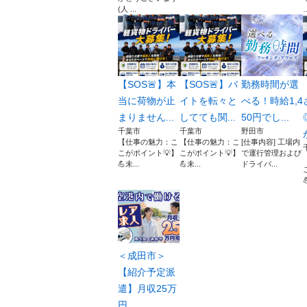
(⁠人⁠ ⁠...
【SOS🚨】本
【SOS🚨】バ
勤務時間が選
当に荷物が止
イトを転々と
べる！時給1,4
まりません...
してても関...
50円でし...
千葉市
千葉市
野田市
【仕事の魅力：こ
【仕事の魅力：こ
[仕事内容] 工場内
こがポイント💡】
こがポイント💡】
で運行管理および
💪未...
💪未...
ドライバ...

＜成田市＞
【紹介予定派
遣】月収25万
円...