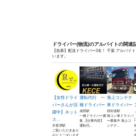
ドライバー(物流)のアルバイトの関連
【急募】配送ドライバー3名！ 千葉 アルバ
います。
【女性ドライ
運転代行 一
海上コンテナ
バーさんが活
種ドライバー
車ドライバー
成田駅
四街道駅
躍中】ネット
一種ドライバー募
海コン車ドライバ
ス...
集 【仕事内容】
ー募集中 海上コ
木更津駅
運転代...
ンテナ...
ご覧いただきあり
がとうございます