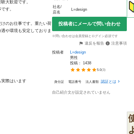
大歓迎です。

社名/
。

L=design
店名
だけのお仕事です。重たい荷
投稿者にメールで問い合わせ
待遇や環境も安定しておりま
※問い合わせは会員登録とログイン必須です
違反を報告
注意事項
投稿者
L=design
男性
投稿： 
1438
5.0
(
3
)
際はいます

認証とは
身分証
電話番号
法人書類
自己紹介文が設定されていません