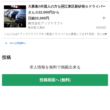
大募集‼️外国人の方も🆗江東区新砂発☆ドライバー
さん☆22,000円から
日給22,000円
株式会社アップドラフト
アルバイト
東京都 江東区
6月20日
こんにちは‼️ アップドラフトです☆配達ドライバーさん募集してます❗️ 現在、主にお米
東京
江東区
ドライバー
お米
ページTOPへ
投稿
求人情報を無料で掲載出来る
投稿画面へ (無料)