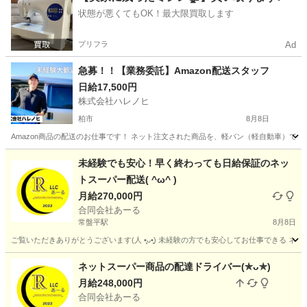
状態が悪くてもOK！最大限買取します
プリフラ
Ad
急募！！【業務委託】Amazon配送スタッフ
日給17,500円
株式会社ハレノヒ
柏市
8月8日
Amazon商品の配送のお仕事です！ ネット注文された商品を、軽バン（軽自動車）で
千葉
柏市
配送
スタッフ
未経験でも安心！早く終わっても日給保証のネッ
トスーパー配送( ^ω^ )
月給270,000円
合同会社あーる
常盤平駅
8月8日
ご覧いただきありがとうございます(⁠人⁠ ⁠•͈⁠ᴗ⁠•͈⁠) 未経験の方でも安心してお仕事で
千葉
松戸市
常盤平駅
配送
ネットスーパー
ネットスーパー商品の配達ドライバー(⁠✯⁠ᴗ⁠✯⁠)
月給248,000円
合同会社あーる