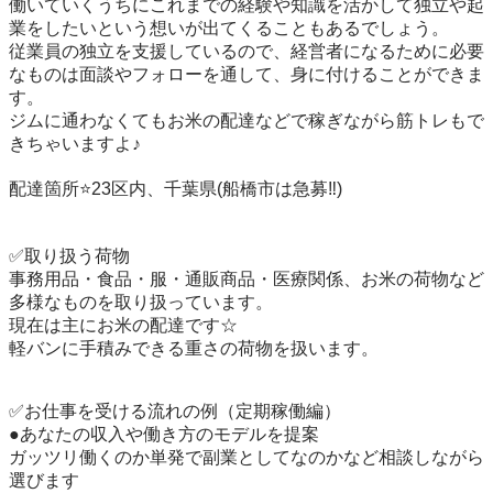
働いていくうちにこれまでの経験や知識を活かして独立や起
業をしたいという想いが出てくることもあるでしょう。

従業員の独立を支援しているので、経営者になるために必要
なものは面談やフォローを通して、身に付けることができま
す。

ジムに通わなくてもお米の配達などで稼ぎながら筋トレもで
きちゃいますよ♪

配達箇所⭐️23区内、千葉県(船橋市は急募‼️)

✅取り扱う荷物

事務用品・食品・服・通販商品・医療関係、お米の荷物など
多様なものを取り扱っています。

現在は主にお米の配達です☆

軽バンに手積みできる重さの荷物を扱います。

✅お仕事を受ける流れの例（定期稼働編）

●あなたの収入や働き方のモデルを提案

ガッツリ働くのか単発で副業としてなのかなど相談しながら
選びます
