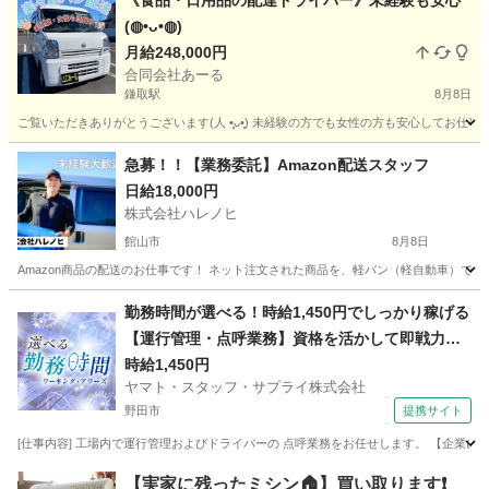
《食品・日用品の配達ドライバー》未経験も安心
(⁠◍⁠•⁠ᴗ⁠•⁠◍⁠)
月給248,000円
合同会社あーる
鎌取駅
8月8日
ご覧いただきありがとうございます(⁠人⁠ ⁠•͈⁠ᴗ⁠•͈⁠) 未経験の方でも女性の方も安心し
千葉
千葉市
鎌取駅
ドライバー
業務委託契約
急募！！【業務委託】Amazon配送スタッフ
日給18,000円
株式会社ハレノヒ
館山市
8月8日
Amazon商品の配送のお仕事です！ ネット注文された商品を、軽バン（軽自動車）で
千葉
館山市
配送
スタッフ
勤務時間が選べる！時給1,450円でしっかり稼げる
【運行管理・点呼業務】資格を活かして即戦力に
なれる
時給1,450円
ヤマト・スタッフ・サプライ株式会社
野田市
提携サイト
[仕事内容] 工場内で運行管理およびドライバーの 点呼業務をお任せします。 【企業につ
千葉
野田市
ドライバー
【実家に残ったミシン🏠】買い取ります❗️