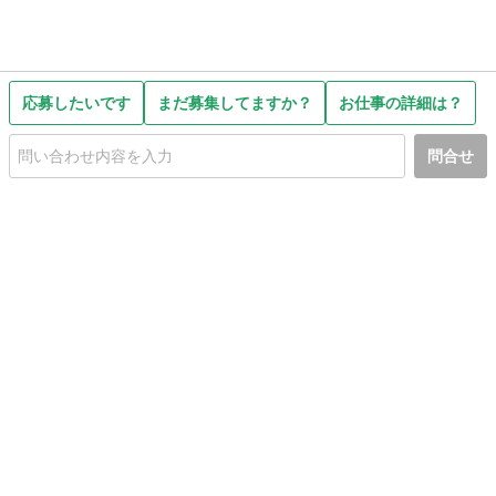
応募したいです
まだ募集してますか？
お仕事の詳細は？
問合せ
初めての方へ
利用規約
プライバシーポリシー
プライバシー・ステートメント
健全化に資する運用方針
お問い合わせ
運営会社
サイトマップ
ご利用ガイド
フリーワードで探す
PC版で表示
都道府県選択