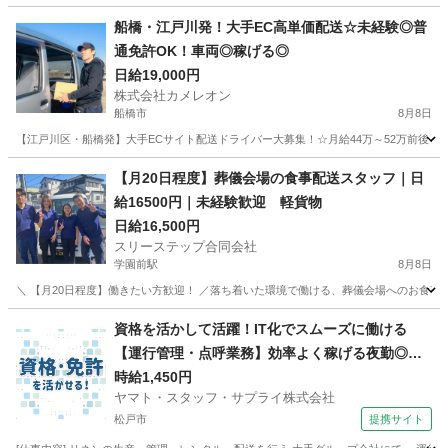
船橋・江戸川発！大手EC高単価配送☆未経験◎普
通免許OK！車両◎稼げる◎
日給19,000円
株式会社カメレオン
船橋市
8月8日
【江戸川区・船橋発】大手ECサイト配送ドライバー大募集！☆月給44万～52万前後＆
千葉
船橋市
ドライバー
積み込み
【月20日程度】葬儀会場の食事配送スタッフ｜日
給16500円｜未経験歓迎 軽貨物
日給16,500円
スリーステップ合同会社
学園前駅
8月8日
＼ 【月20日程度】働きたい方歓迎！ ／落ち着いた環境で働ける、葬儀会場へのお食事配
千葉
千葉市
学園前駅
ドライバー
スタッフ
資格を活かして活躍！IT化でスムーズに働ける
【運行管理・点呼業務】効率よく稼げる夜勤◎空
調完備で快適
時給1,450円
ヤマト・スタッフ・サプライ株式会社
松戸市
提携サイト