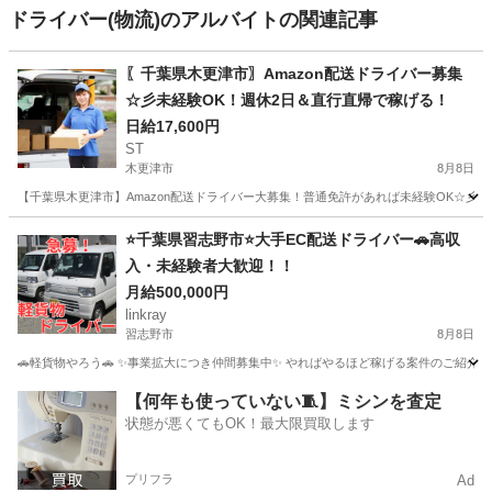
ドライバー(物流)のアルバイトの関連記事
〖千葉県木更津市〗Amazon配送ドライバー募集
☆彡未経験OK！週休2日＆直行直帰で稼げる！
日給17,600円
ST
木更津市
8月8日
【千葉県木更津市】Amazon配送ドライバー大募集！普通免許があれば未経験OK☆彡
千葉
木更津市
ドライバー
Amazon
⭐️千葉県習志野市⭐️大手EC配送ドライバー🚗高収
入・未経験者大歓迎！！
月給500,000円
linkray
習志野市
8月8日
🚗軽貨物やろう🚗 ✨事業拡大につき仲間募集中✨ やればやるほど稼げる案件のご紹介です‼️‼
千葉
習志野市
ドライバー
荷物
【何年も使っていない🧵】ミシンを査定
状態が悪くてもOK！最大限買取します
プリフラ
Ad