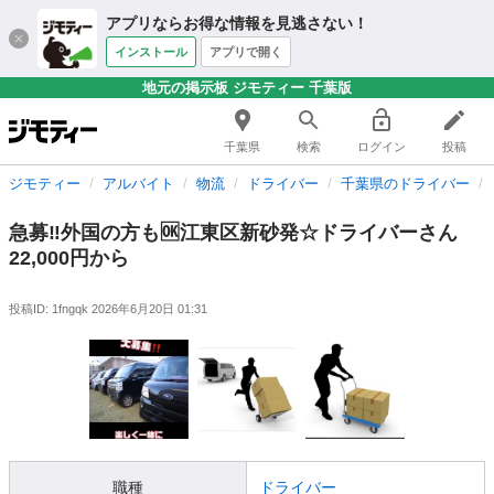
アプリならお得な情報を見逃さない！
インストール
アプリで開く
地元の掲示板 ジモティー 千葉版
千葉県
検索
ログイン
投稿
ジモティー
アルバイト
物流
ドライバー
千葉県のドライバー
急募‼️外国の方も🆗江東区新砂発☆ドライバーさん
22,000円から
投稿ID: 1fngqk
2026年6月20日 01:31
職種
ドライバー