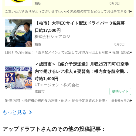
柏駅
8月8日
ご覧いただきありがとうございます(⁠人⁠ ⁠•͈⁠ᴗ⁠•͈⁠) 未経験の方でも安心してお仕事で
千葉
柏市
柏駅
ドライバー
業務委託契約
【柏市】大手ECサイト配送ドライバー 3名急募
日給17,500円
株式会社シェアロジ
柏市
8月8日
日給1.75万円保証！「置き配メイン」で安定して月39万円以上も可能 ■ 報酬（想定月収） 36
千葉
柏市
ドライバー
置き配
＜成田市＞【紹介予定派遣】月収25万円可◎空港
内で働けるレア求人★要普免！機内食を航空機へ
搬入するお仕事！【履歴書不要☆オンライン面接
時給1,400円
UTエージェント株式会社
OK】【入社キャンペーン実施中！】
成田市
提携サイト
[仕事内容] ＜飛行機の機内食の運搬・配送＞ 紹介予定派遣のお仕事♪ 最長6ヵ月の
千葉
成田市
ドライバー
もっと見る
アップドラフト
さんのその他の投稿記事：