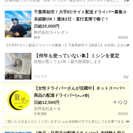
[仕事内容] リネンの生産・管理・レンタル・配送を行う 大手グループ会社にて、 運行
千葉
松戸市
ドライバー
千葉県柏市！大手ECサイト配送ドライバー募集☆
未経験OK！週休2日・直行直帰で稼ぐ！
日給20,000円
株式会社カメレオン
柏市
8月8日
【大手ECサイト配送ドライバー大募集！】千葉県柏市で【高収入】を目指しませんか？
千葉
柏市
ドライバー
積み込み
【何年も使っていない🧵】ミシンを査定
状態が悪くてもOK！最大限買取します
プリフラ
Ad
【女性ドライバーさんが活躍中】ネットスーパー
商品の配達ドライバー(⁠◕⁠ᴗ⁠◕⁠✿⁠)
日給12,500円
合同会社あーる
木更津駅
8月8日
ご覧いただきありがとうございます(⁠人⁠ ⁠•͈⁠ᴗ⁠•͈⁠) 未経験の方でも安心してお仕事で
千葉
木更津市
木更津駅
ドライバー
業務委託契約