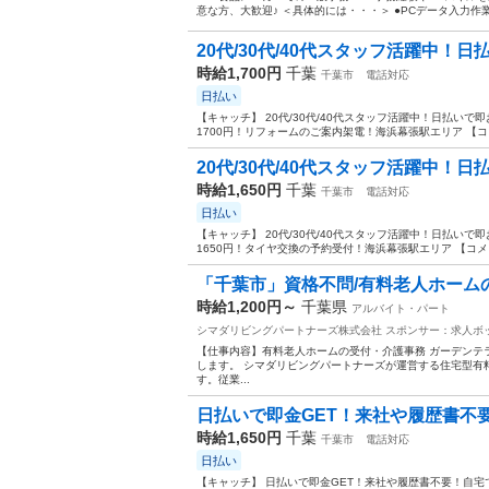
意な方、大歓迎♪ ＜具体的には・・・＞ ●PCデータ入力作業 
20代/30代/40代スタッフ活躍中！日払
時給1,700円
千葉
千葉市
電話対応
日払い
【キャッチ】 20代/30代/40代スタッフ活躍中！日払い
1700円！リフォームのご案内架電！海浜幕張駅エリア 【コ
20代/30代/40代スタッフ活躍中！日払
時給1,650円
千葉
千葉市
電話対応
日払い
【キャッチ】 20代/30代/40代スタッフ活躍中！日払い
1650円！タイヤ交換の予約受付！海浜幕張駅エリア 【コメ
「千葉市」資格不問/有料老人ホームの受付
時給1,200円～
千葉県
アルバイト・パート
シマダリビングパートナーズ株式会社
スポンサー：求人ボ
【仕事内容】有料老人ホームの受付・介護事務 ガーデンテ
します。 シマダリビングパートナーズが運営する住宅型有
す。従業...
日払いで即金GET！来社や履歴書不要！
時給1,650円
千葉
千葉市
電話対応
日払い
【キャッチ】 日払いで即金GET！来社や履歴書不要！自宅で