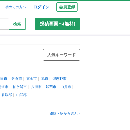
ログイン
会員登録
初めての方へ
投稿画面へ(無料)
検索
人気キーワード
成田市
佐倉市
東金市
旭市
習志野市
街道市
袖ケ浦市
八街市
印西市
白井市
香取郡
山武郡
路線・駅から選ぶ