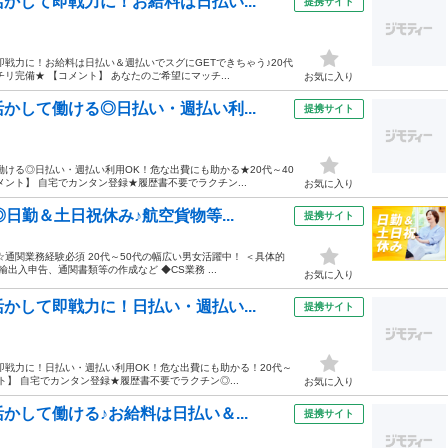
かして即戦力に！お給料は日払い...
提携サイト
戦力に！お給料は日払い＆週払いでスグにGETできちゃう♪20代
リ完備★ 【コメント】 あなたのご希望にマッチ...
お気に入り
かして働ける◎日払い・週払い利...
提携サイト
ける◎日払い・週払い利用OK！危な出費にも助かる★20代～40
ント】 自宅でカンタン登録★履歴書不要でラクチン...
お気に入り
日勤＆土日祝休み♪航空貨物等...
提携サイト
通関業務経験必須 20代～50代の幅広い男女活躍中！ ＜具体的
出入申告、通関書類等の作成など ◆CS業務 ...
お気に入り
かして即戦力に！日払い・週払い...
提携サイト
即戦力に！日払い・週払い利用OK！危な出費にも助かる！20代～
ト】 自宅でカンタン登録★履歴書不要でラクチン◎...
お気に入り
して働ける♪お給料は日払い＆...
提携サイト