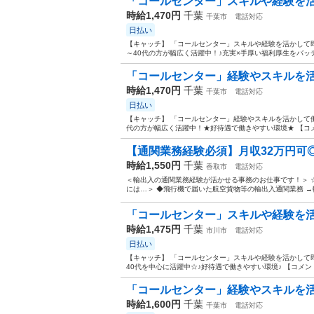
「コールセンター」スキルや経験を活
時給1,470円
千葉
千葉市
電話対応
日払い
【キャッチ】 「コールセンター」スキルや経験を活かして即
～40代の方が幅広く活躍中！♪充実×手厚い福利厚生をバッチ
「コールセンター」経験やスキルを活
時給1,470円
千葉
千葉市
電話対応
日払い
【キャッチ】 「コールセンター」経験やスキルを活かして働
代の方が幅広く活躍中！★好待遇で働きやすい環境★ 【コメ
【通関業務経験必須】月収32万円可◎
時給1,550円
千葉
香取市
電話対応
＜輸出入の通関業務経験が活かせる事務のお仕事です！＞ ☆
には…＞ ◆飛行機で届いた航空貨物等の輸出入通関業務 →輸
「コールセンター」スキルや経験を活
時給1,475円
千葉
市川市
電話対応
日払い
【キャッチ】 「コールセンター」スキルや経験を活かして
40代を中心に活躍中☆♪好待遇で働きやすい環境♪ 【コメン
「コールセンター」経験やスキルを活か
時給1,600円
千葉
千葉市
電話対応