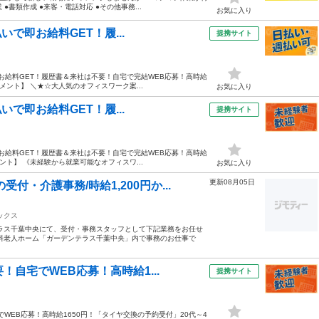
●書類作成 ●来客・電話対応 ●その他事務...
お気に入り
いで即お給料GET！履...
提携サイト
で即お給料GET！履歴書＆来社は不要！自宅で完結WEB応募！高時給
メント】 ＼★☆大人気のオフィスワーク案...
お気に入り
いで即お給料GET！履...
提携サイト
で即お給料GET！履歴書＆来社は不要！自宅で完結WEB応募！高時給
ント】 《未経験から就業可能なオフィスワ...
お気に入り
更新08月05日
・介護事務/時給1,200円か...
ックス
ラス千葉中央にて、受付・事務スタッフとして下記業務をお任せ
料老人ホーム「ガーデンテラス千葉中央」内で事務のお仕事で
自宅でWEB応募！高時給1...
提携サイト
WEB応募！高時給1650円！「タイヤ交換の予約受付」20代～4