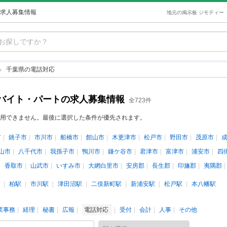
求人募集情報
地元の掲示板 ジモティー
千葉県の電話対応
バイト・パートの求人募集情報
全723件
用できません。最後に選択した条件が優先されます。
市
銚子市
市川市
船橋市
館山市
木更津市
松戸市
野田市
茂原市
山市
八千代市
我孫子市
鴨川市
鎌ケ谷市
君津市
富津市
浦安市
四
香取市
山武市
いすみ市
大網白里市
安房郡
長生郡
印旛郡
夷隅郡
柏駅
市川駅
津田沼駅
二俣新町駅
新浦安駅
松戸駅
本八幡駅
業事務
経理
秘書
広報
電話対応
受付
会計
人事
その他