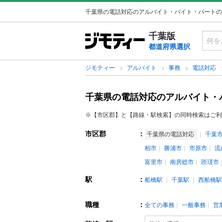
千葉県の電話対応のアルバイト・バイト・パートの
千葉版
都道府県選択
ジモティー
アルバイト
事務
電話対応
千葉県の電話対応のアルバイト・
※【市区郡】と【路線・駅検索】の同時検索はご利
市区郡
：
千葉県の電話対応
千葉
柏市
勝浦市
市原市
流
富里市
南房総市
匝瑳市
駅
：
船橋駅
千葉駅
西船橋駅
職種
：
全ての事務
一般事務
営