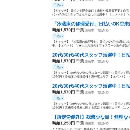
日払い
【キャッチ】 日払いで即金GET！来社や履歴書不要！自宅で
代～40代のスタッフさん中心に大活躍中！ 【コメント】 ＼
「冷蔵庫の修理受付」日払いOK◎未経
時給1,570円
千葉
船橋市
電話対応
日払い
【キャッチ】 「冷蔵庫の修理受付」日払いOK◎未経験スタ
中♪ 【コメント】 ＼★☆大人気のオフィスワーク案件多数☆
20代/30代/40代スタッフ活躍中！日払
時給1,570円
千葉
船橋市
電話対応
日払い
【キャッチ】 20代/30代/40代スタッフ活躍中！日払い
1570円！冷蔵庫の修理受付！海神駅エリア 【コメント】 
20代/30代/40代スタッフ活躍中！日払
時給1,570円
千葉
船橋市
電話対応
日払い
【キャッチ】 20代/30代/40代スタッフ活躍中！日払い
1570円！業務用冷蔵庫に関する窓口！海神駅エリア 【コメ
【所定労働7H】残業少な目！無理なく
時給1,250円
千葉
野田市
電話対応
＊＊食品メーカーでの一般事務＊＊ 事務経験やPCスキル