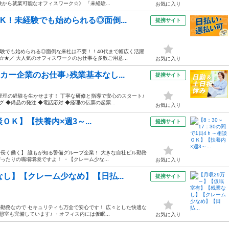
から就業可能なオフィスワーク☆》 「未経験...
お気に入り
！未経験でも始められる◎面倒...
提携サイト
経験でも始められる◎面倒な来社は不要！！40代まで幅広く活躍
☆★／ 大人気のオフィスワークのお仕事を多数ご用意...
お気に入り
ー企業のお仕事♪残業基本なし...
提携サイト
経理の経験を生かせます！ 丁寧な研修と指導で安心のスタート♪
 ◆備品の発注 ◆電話応対 ◆経理の伝票の起票...
お気に入り
談ＯＫ】【扶養内×週3～...
提携サイト
盤で長く働く】 誰もが知る警備グループ企業！ 大きな自社ビル勤務
ったりの職場環境ですよ！ ・【クレーム少な...
お気に入り
し】【クレーム少なめ】【日払...
提携サイト
での勤務なので セキュリティも万全で安心です！ 広々とした快適な
室も完備しています♪ ・オフィス内には仮眠...
お気に入り