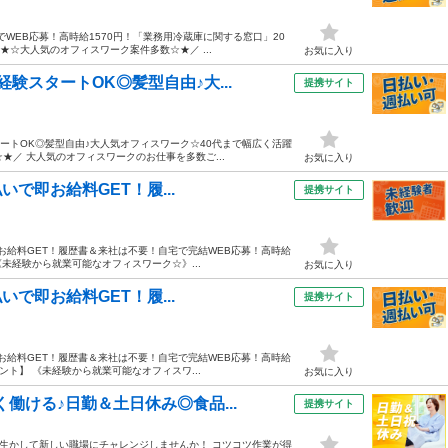
WEB応募！高時給1570円！「業務用冷蔵庫に関する窓口」20
★☆大人気のオフィスワーク案件多数☆★／ ...
お気に入り
験スタートOK◎髪型自由♪大...
提携サイト
ートOK◎髪型自由♪大人気オフィスワーク☆40代まで幅広く活躍
★／ 大人気のオフィスワークのお仕事を多数ご...
お気に入り
いで即お給料GET！履...
提携サイト
で即お給料GET！履歴書＆来社は不要！自宅で完結WEB応募！高時給
《未経験から就業可能なオフィスワーク☆》...
お気に入り
いで即お給料GET！履...
提携サイト
で即お給料GET！履歴書＆来社は不要！自宅で完結WEB応募！高時給
ント】 《未経験から就業可能なオフィスワ...
お気に入り
働ける♪日勤＆土日休み◎食品...
提携サイト
を生かして新しい職場にチャレンジしませんか！ コツコツ作業が得