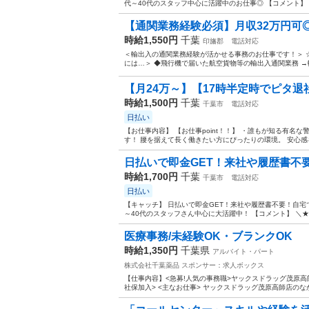
代～40代のスタッフ中心に活躍中のお仕事◎ 【コメント】 
【通関業務経験必須】月収32万円可◎
時給1,550円
千葉
印旛郡
電話対応
＜輸出入の通関業務経験が活かせる事務のお仕事です！＞ ☆
には…＞ ◆飛行機で届いた航空貨物等の輸出入通関業務 →輸
【月24万～】【17時半定時でピタ退
時給1,500円
千葉
千葉市
電話対応
日払い
【お仕事内容】 【お仕事point！！】 ・誰もが知る有名
す！ 腰を据えて長く働きたい方にぴったりの環境。 安心感を
日払いで即金GET！来社や履歴書不要！
時給1,700円
千葉
千葉市
電話対応
日払い
【キャッチ】 日払いで即金GET！来社や履歴書不要！自宅で
～40代のスタッフさん中心に大活躍中！ 【コメント】 ＼★
医療事務/未経験OK・ブランクOK
時給1,350円
千葉県
アルバイト・パート
株式会社千葉薬品
スポンサー：求人ボックス
【仕事内容】<急募!人気の事務職>ヤックスドラッグ茂原高師
社保加入> <主なお仕事> ヤックスドラッグ茂原高師店のな