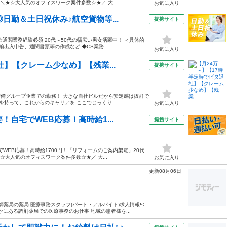
＼★☆大人気のオフィスワーク案件多数☆★／ 大...
お気に入り
日勤＆土日祝休み♪航空貨物等...
提携サイト
通関業務経験必須 20代～50代の幅広い男女活躍中！ ＜具体的
出入申告、通関書類等の作成など ◆CS業務 ...
お気に入り
社】【クレーム少なめ】【残業...
提携サイト
な警備グループ企業での勤務！ 大きな自社ビルだから安定感は抜群で
持って、これからのキャリアを ここでじっくり...
お気に入り
自宅でWEB応募！高時給1...
提携サイト
WEB応募！高時給1700円！「リフォームのご案内架電」20代
☆大人気のオフィスワーク案件多数☆★／ 大...
お気に入り
更新08月06日
薬局の薬局 医療事務スタッフ(パート・アルバイト)求人情報!<
かにある調剤薬局での医療事務のお仕事 地域の患者様を...