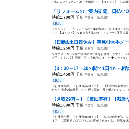
0代のスタッフさん中心に大活躍中！ 【コメント】 《未経験
「リフォームのご案内架電」日払いOK
時給1,700円
千葉
千葉市
電話対応
日払い
【キャッチ】 「リフォームのご案内架電」日払いOK！未
中！ 【コメント】 ＼★☆大人気のオフィスワーク案件多数
【日勤&土日祝休み】事務◎大手メーカ
時給1,250円
千葉
香取市
電話対応
＼大手メーカー企業で事務のお仕事をお任せします！／ ☆
若手～ミドル女性活躍中◎ ＜具体的には…＞ ◆ファイリング
【8：30～17：30の間で1日4ｈ～相
時給1,450円
千葉
千葉市
電話対応
日払い
【お仕事内容】 【お仕事point！！】 ・【安定の経営基
だから 安定感は抜群です！ 腰を据えて長く働きたい方に ぴ
【月収29万～】【仮眠室有】【残業な
時給1,600円
千葉
千葉市
電話対応
日払い
【お仕事内容】 【お仕事point！！】 ・大きな自社ビル
オフィス環境で のびのびとお仕事ができますよ。 綺麗な休憩