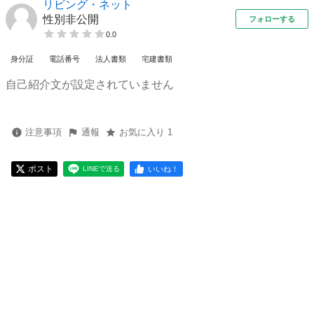
リビング・ネット
性別非公開
フォローする
0.0
身分証
電話番号
法人書類
宅建書類
自己紹介文が設定されていません
注意事項
通報
お気に入り 1
ポスト
いいね！
LINEで送る