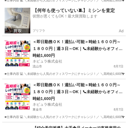
■仕事内容 💻 ＼未経験から人気のオフィスワークにチャレンジ！／ ＼高時給1,600円～
千葉
松戸市
事務
カスタマー
【何年も使っていない🧵】ミシンを査定
状態が悪くてもOK！最大限買取します
プリフラ
Ad
＜即日勤務ＯＫ！週払い可能＞時給１６００円～
１８００円｜週３日～OK｜📞未経験からオフィス
ワークへ📞カスタマーサポート｜東京都内勤務
時給1,600円
ネビュラ株式会社
【Ow01】
流山市
8月7日
■仕事内容 💻 ＼未経験から人気のオフィスワークにチャレンジ！／ ＼高時給1,600円～
千葉
流山市
事務
カスタマー
＜即日勤務ＯＫ！週払い可能＞時給１６００円～
１８００円｜週３日～OK｜📞未経験からオフィス
ワークへ📞カスタマーサポート｜東京都内勤務
時給1,600円
ネビュラ株式会社
【Ow01】
東金市
8月7日
■仕事内容 💻 ＼未経験から人気のオフィスワークにチャレンジ！／ ＼高時給1,600円～
千葉
東金市
事務
カスタマー