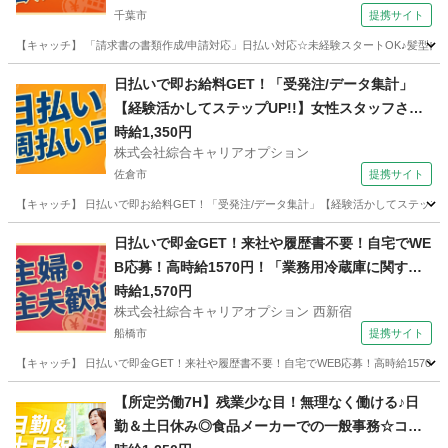
千葉市
提携サイト
【キャッチ】 「請求書の書類作成/申請対応」日払い対応☆未経験スタートOK♪髪型自由
千葉
千葉市
その他
日払いで即お給料GET！「受発注/データ集計」
【経験活かしてステップUP!!】女性スタッフさん
も活躍中♪ウレシイ☆土日祝休♪高時給1350円！
時給1,350円
株式会社綜合キャリアオプション
佐倉市
提携サイト
【キャッチ】 日払いで即お給料GET！「受発注/データ集計」【経験活かしてステップUP
千葉
佐倉市
一般事務
日払いで即金GET！来社や履歴書不要！自宅でWE
B応募！高時給1570円！「業務用冷蔵庫に関する
窓口」20代～40代のスタッフさん中心に大活躍
時給1,570円
株式会社綜合キャリアオプション 西新宿
中！
船橋市
提携サイト
【キャッチ】 日払いで即金GET！来社や履歴書不要！自宅でWEB応募！高時給1570円
千葉
船橋市
電話対応
【所定労働7H】残業少な目！無理なく働ける♪日
勤＆土日休み◎食品メーカーでの一般事務☆コツ