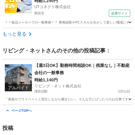
コツ作業◎簡単なPCデータ入力・電話応対など◎
時給1,250円
UTコネクト株式会社
車・バイク通勤OK【社宅費補助あり】＜茨城県坂
野田市
提携サイト
東市＞
＊＊食品メーカーでの一般事務＊＊ 事務経験やPCスキルを生かして新しい職場にチャレンジ
千葉
野田市
電話対応
もっと見る
リビング・ネット
さんのその他の投稿記事：
【週3日OK】勤務時間相談OK｜残業なし｜不動産
会社の一般事務
時給1,140円
リビング・ネット株式会社
アルバイト
津田沼駅
5月11日
「家庭やプライベートと両立しながら働きたい」 そんな方にぴったりのお仕事です。 少
千葉
習志野市
津田沼駅
一般事務
不動産会社
ページTOPへ
投稿