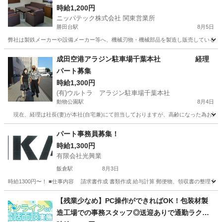
時給1,200円
ニッパテック株式会社 関東営業所
勝田台駅
8月5日
弊社は製鉄メーカーや設備メーカー等へ、機械刃物・機械部品を製造し販売しているメー
千葉
八千代市
勝田台駅
一般事務
パート
成田空港アラジン駐車場千葉本社 経理
パート募集
時給1,300円
(有)ウルトラ アラジン駐車場千葉本社
動物公園駅
8月4日
現在、経理は社長(妻)が本社(自宅兼)にて担当しておりますが、高齢になった為お近
千葉
千葉市
動物公園駅
会計
本社
パート事務員募集！
時給1,300円
有限会社光興業
飯倉駅
8月3日
時給1300円〜！ ■仕事内容 請求書作成 書類作成 給与計算 郵便物、領収書の整理 問合せメー
千葉
山武郡
飯倉駅
一般事務
事務員
【残業少なめ】PC操作ができればOK！包装材製
造工場での事務スタッフ◎送迎ありで通勤ラクラ