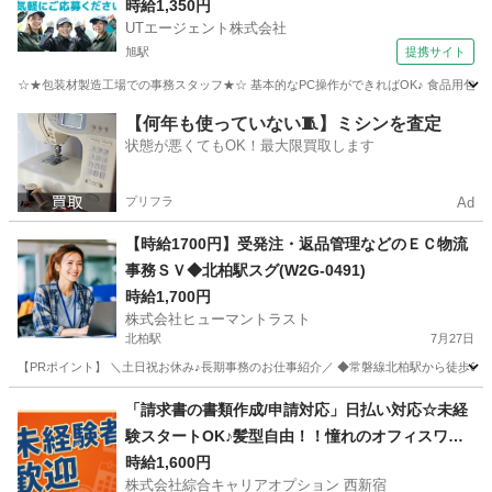
ク！
時給1,350円
UTエージェント株式会社
旭駅
提携サイト
☆★包装材製造工場での事務スタッフ★☆ 基本的なPC操作ができればOK♪ 食品用包装
千葉
旭市
旭駅
一般事務
【何年も使っていない🧵】ミシンを査定
状態が悪くてもOK！最大限買取します
プリフラ
Ad
【時給1700円】受発注・返品管理などのＥＣ物流
事務ＳＶ◆北柏駅スグ(W2G-0491)
時給1,700円
株式会社ヒューマントラスト
北柏駅
7月27日
【PRポイント】 ＼土日祝お休み♪長期事務のお仕事紹介／ ◆常磐線北柏駅から徒歩6分
千葉
柏市
北柏駅
一般事務
ヒューマントラスト
「請求書の書類作成/申請対応」日払い対応☆未経
験スタートOK♪髪型自由！！憧れのオフィスワー
ク◎40代まで幅広く活躍中！！
時給1,600円
株式会社綜合キャリアオプション 西新宿