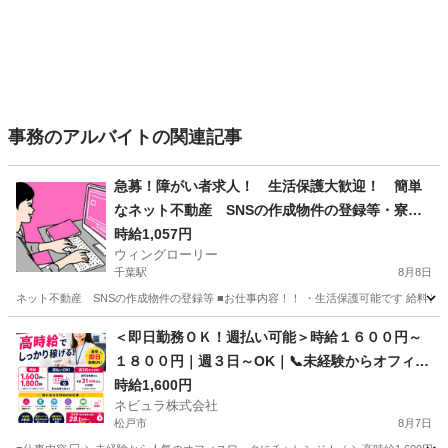
事務のアルバイトの関連記事
急募！障がい者求人！ 生活保護大歓迎！ 簡単
なネット不動産 SNSの作成物件の登録等・寮費0
円・住み込み・食事つき！
時給1,057円
ウィングローリー
千葉駅
8月8日
ネット不動産 SNSの作成物件の登録等 ■お仕事内容！！ ・生活保護可能です 給料とは別
千葉
千葉市
千葉駅
事務
生活保護
＜即日勤務ＯＫ！週払い可能＞時給１６００円～
１８００円｜週３日～OK｜📞未経験からオフィス
ワークへ📞カスタマーサポート｜東京都内勤務
時給1,600円
ネビュラ株式会社
【Ow01】
松戸市
8月7日