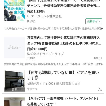
【紹介予定派遣】大手食品メーカーで直接雇用の
チャンス！分析補助業務◎事務経験者歓迎★残業
少なめ
時給1,220円
UTエージェント株式会社
銚子駅
提携サイト
＼大手食品メーカーで分析補助のお仕事／ 紹介予定派遣のお仕事♪ 最長6ヵ月の派遣契約終
千葉
銚子市
銚子駅
その他
営業所内にて運行管理や電話対応等の事務処理ス
タッフ!有資格者歓迎!日勤帯のお仕事!DR:HP185-
01Y
日給13,600円
株式会社ドライブトライブ
五井駅
8月7日
営業所内にて運行管理や電話対応等の事務処理スタッフ 仕事内容：運行管理・請求書対応・
千葉
市原市
五井駅
一般事務
運行管理
【何年も調律していない🎹】ピアノを買い
ます🖐️
状態が悪くてもOK！最大限買取します
プリフラ
Ad
【八千代市】一般事務職（パート、アルバイト）
を募集しています！