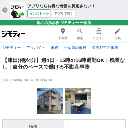
アプリならお得な情報を見逃さない！
インストール
アプリで開く
地元の掲示板 ジモティー 千葉版
千葉県
検索
ログイン
投稿
ジモティー
アルバイト
事務
千葉県の事務
習志野市の事務
【
【津田沼駅4分】週4日・15時or16時退勤OK｜残業な
し｜自分のペースで働ける不動産事務
投稿ID: 1otim7
2026年5月1日 02:50
職種
-