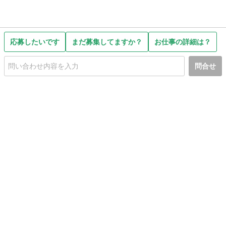
応募したいです
まだ募集してますか？
お仕事の詳細は？
問合せ
初めての方へ
利用規約
プライバシーポリシー
プライバシー・ステートメント
健全化に資する運用方針
お問い合わせ
運営会社
サイトマップ
ご利用ガイド
フリーワードで探す
PC版で表示
都道府県選択
特定商取引法の表示
利用者情報の外部送信について