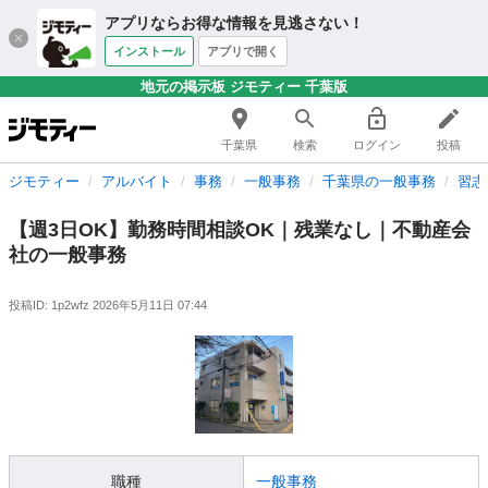
アプリならお得な情報を見逃さない！
インストール
アプリで開く
地元の掲示板 ジモティー 千葉版
千葉県
検索
ログイン
投稿
ジモティー
アルバイト
事務
一般事務
千葉県の一般事務
習志
【週3日OK】勤務時間相談OK｜残業なし｜不動産会
社の一般事務
投稿ID: 1p2wfz
2026年5月11日 07:44
職種
一般事務