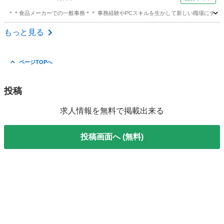
東市＞
＊＊食品メーカーでの一般事務＊＊ 事務経験やPCスキルを生かして新しい職場にチャレンジ
千葉
野田市
電話対応
もっと見る
ページTOPへ
投稿
求人情報を無料で掲載出来る
投稿画面へ (無料)