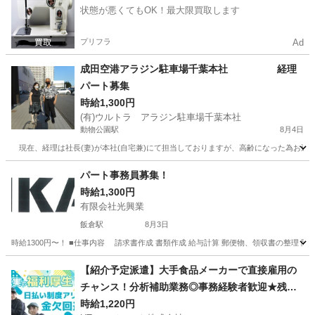
状態が悪くてもOK！最大限買取します
プリフラ
Ad
成田空港アラジン駐車場千葉本社 経理
パート募集
時給1,300円
(有)ウルトラ アラジン駐車場千葉本社
動物公園駅
8月4日
現在、経理は社長(妻)が本社(自宅兼)にて担当しておりますが、高齢になった為お近
千葉
千葉市
動物公園駅
会計
本社
パート事務員募集！
時給1,300円
有限会社光興業
飯倉駅
8月3日
時給1300円〜！ ■仕事内容 請求書作成 書類作成 給与計算 郵便物、領収書の整理 問合せメー
千葉
山武郡
飯倉駅
一般事務
事務員
【紹介予定派遣】大手食品メーカーで直接雇用の
チャンス！分析補助業務◎事務経験者歓迎★残業
少なめ
時給1,220円