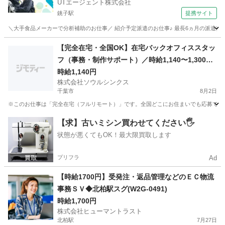
UTエージェント株式会社
銚子駅
提携サイト
＼大手食品メーカーで分析補助のお仕事／ 紹介予定派遣のお仕事♪ 最長6ヵ月の派遣契約終
千葉
銚子市
銚子駅
その他
【完全在宅・全国OK】在宅バックオフィススタッ
フ（事務・制作サポート）／時給1,140〜1,300円
／週20〜25h・土日祝休み／未経験OK・ブランク
時給1,140円
株式会社ソウルシンクス
OK
千葉市
8月2日
※このお仕事は「完全在宅（フルリモート）」です。全国どこにお住まいでも応募できま
千葉
千葉市
一般事務
Web
【求】古いミシン買わせてください🖐️
状態が悪くてもOK！最大限買取します
プリフラ
Ad
【時給1700円】受発注・返品管理などのＥＣ物流
事務ＳＶ◆北柏駅スグ(W2G-0491)
時給1,700円
株式会社ヒューマントラスト
北柏駅
7月27日