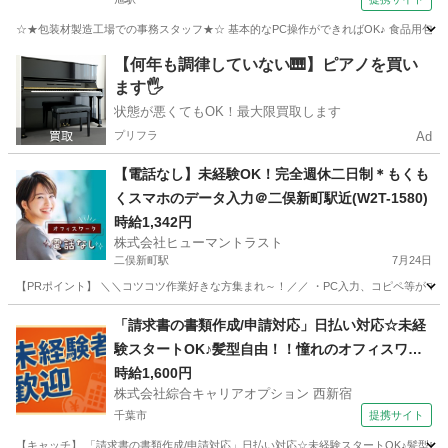
☆★包装材製造工場での事務スタッフ★☆ 基本的なPC操作ができればOK♪ 食品用包装
千葉
旭市
旭駅
一般事務
【何年も調律していない🎹】ピアノを買い
ます🖐️
状態が悪くてもOK！最大限買取します
プリフラ
Ad
【電話なし】未経験OK！完全週休二日制＊もくも
くスマホのデータ入力＠二俣新町駅近(W2T-1580)
時給1,342円
株式会社ヒューマントラスト
二俣新町駅
7月24日
【PRポイント】 ＼＼コツコツ作業好きな方集まれ～！／／ ・PC入力、コピペ等ができれ
千葉
船橋市
二俣新町駅
一般事務
スタッフ
「請求書の書類作成/申請対応」日払い対応☆未経
験スタートOK♪髪型自由！！憧れのオフィスワー
ク◎40代まで幅広く活躍中！！
時給1,600円
株式会社綜合キャリアオプション 西新宿
千葉市
提携サイト
【キャッチ】 「請求書の書類作成/申請対応」日払い対応☆未経験スタートOK♪髪型自由