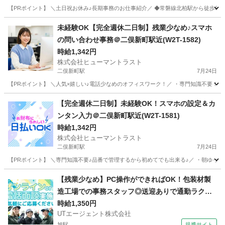
【PRポイント】 ＼土日祝お休み♪長期事務のお仕事紹介／ ◆常磐線北柏駅から徒歩6分
千葉
柏市
北柏駅
一般事務
ヒューマントラスト
未経験OK【完全週休二日制】残業少なめ♪スマホ
の問い合わせ事務＠二俣新町駅近(W2T-1582)
時給1,342円
株式会社ヒューマントラスト
二俣新町駅
7月24日
【PRポイント】 ＼人気×嬉しい♪電話少なめのオフィスワーク！／ ・専門知識不要！初め
千葉
船橋市
二俣新町駅
一般事務
スタッフ
【完全週休二日制】未経験OK！スマホの設定＆カ
ンタン入力＠二俣新町駅近(W2T-1581)
時給1,342円
株式会社ヒューマントラスト
二俣新町駅
7月24日
【PRポイント】 ＼専門知識不要♪品番で管理するから初めてでも出来る♪／ ・朝ゆっくり
千葉
船橋市
二俣新町駅
その他
スタッフ
【残業少なめ】PC操作ができればOK！包装材製
造工場での事務スタッフ◎送迎ありで通勤ラクラ
ク！
時給1,350円
UTエージェント株式会社
旭駅
提携サイト