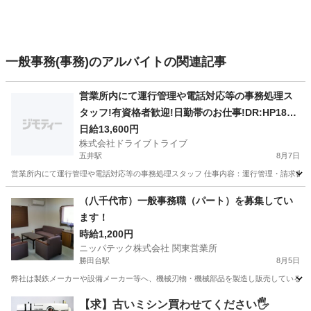
一般事務(事務)のアルバイトの関連記事
営業所内にて運行管理や電話対応等の事務処理ス
タッフ!有資格者歓迎!日勤帯のお仕事!DR:HP185-
01Y
日給13,600円
株式会社ドライブトライブ
五井駅
8月7日
営業所内にて運行管理や電話対応等の事務処理スタッフ 仕事内容：運行管理・請求書対応・
千葉
市原市
五井駅
一般事務
運行管理
（八千代市）一般事務職（パート）を募集してい
ます！
時給1,200円
ニッパテック株式会社 関東営業所
勝田台駅
8月5日
弊社は製鉄メーカーや設備メーカー等へ、機械刃物・機械部品を製造し販売しているメー
千葉
八千代市
勝田台駅
一般事務
パート
【求】古いミシン買わせてください🖐️