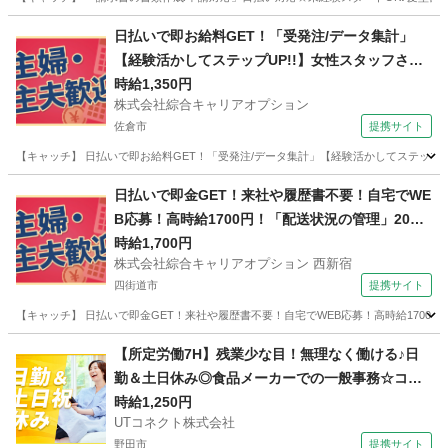
千葉
千葉市
その他
日払いで即お給料GET！「受発注/データ集計」
【経験活かしてステップUP!!】女性スタッフさん
も活躍中♪ウレシイ☆土日祝休♪高時給1350円！
時給1,350円
株式会社綜合キャリアオプション
佐倉市
提携サイト
【キャッチ】 日払いで即お給料GET！「受発注/データ集計」【経験活かしてステップUP
千葉
佐倉市
一般事務
日払いで即金GET！来社や履歴書不要！自宅でWE
B応募！高時給1700円！「配送状況の管理」20代
～40代のスタッフさん中心に大活躍中！
時給1,700円
株式会社綜合キャリアオプション 西新宿
四街道市
提携サイト
【キャッチ】 日払いで即金GET！来社や履歴書不要！自宅でWEB応募！高時給1700円
千葉
四街道市
その他
【所定労働7H】残業少な目！無理なく働ける♪日
勤＆土日休み◎食品メーカーでの一般事務☆コツ
コツ作業◎簡単なPCデータ入力・電話応対など◎
時給1,250円
UTコネクト株式会社
車・バイク通勤OK【社宅費補助あり】＜茨城県坂
野田市
提携サイト