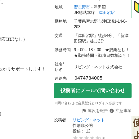


地域
習志野市
 - 津田沼
JR総武本線 - 
津田沼駅
勤務地
千葉県習志野市津田沼1-14-8-
203
交通
「津田沼駅」徒歩4分、「新津
ほぼなし）

田沼駅」徒歩2分
勤務時間
9：00～18：00　★残業なし！ 
★勤務時間・勤務日数相談可！
社名/
リビング・ネット株式会社
りサポートします！

店名
連絡先
投稿者にメールで問い合わせ
※問い合わせは会員登録とログイン必須です
違反を報告
注意事項

投稿者
リビング・ネット
性別非公開
投稿： 
12
0.0