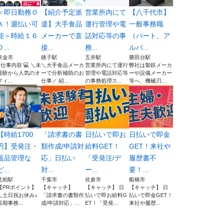
＜即日勤務Ｏ
【紹介予定派
営業所内にて
【八千代市】
Ｋ！週払い可
遣】大手食品
運行管理や電
一般事務職
能＞時給１６
メーカーで直
話対応等の事
（パート、ア
０...
接...
務...
ルバ...
東金市
銚子駅
五井駅
勝田台駅
■仕事内容 💻 ＼未
＼大手食品メーカ
営業所内にて運行
弊社は製鉄メーカ
経験から人気のオ
ーで分析補助のお
管理や電話対応等
ーや設備メーカー
フィ...
仕事／ 紹...
の事務処理ス...
等へ、機械刃...
【時給1700
「請求書の書
日払いで即お
日払いで即金
円】受発注・
類作成/申請対
給料GET！
GET！来社や
返品管理な
応」日払い
「受発注/デ
履歴書不
ど...
対...
ー...
要！...
北柏駅
千葉市
佐倉市
船橋市
【PRポイント】
【キャッチ】
【キャッチ】 日
【キャッチ】 日
＼土日祝お休み♪
「請求書の書類作
払いで即お給料G
払いで即金GET！
長期事務...
成/申請対応」...
ET！「受発...
来社や履歴...