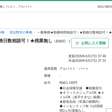
一般事務★勤務時間相談可！★勤務日数相談可！★残業無し (リビング・ネット) 津田沼の事務の無料求人広告・アルバイト・バイト募集情報｜ジモティー
アルバイト
地元の掲示
事務
習志野市の事務
一般事務★勤務時間相談可！★勤務日数相談可！★
務日数相談可！★残業無し
（投稿ID : 1
お気に入り登録
更新
2026年4月27日 07:49
作成
2026年4月27日 07:31
雇用形態
アルバイト・パート
業種
-
給与
時給1,140円
◆社会保険完備　◆制服貸与 
★オフィスカジュアルOK ★ネ
イルOK（派手すぎない範囲） 
★髪色自由（常識の範囲内） 
◆インセンティブ有 ※試用期
間3ヵ月/変動なし