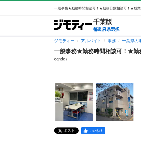
千葉
版
都道府県選択
ジモティー
アルバイト
事務
千葉県の
一般事務★勤務時間相談可！★勤
oqhdc）
ポスト
いいね！