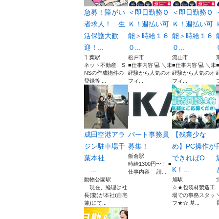
急募！障がい
＜即日勤務Ｏ
＜即日勤務Ｏ
者求人！ 生
Ｋ！週払い可
Ｋ！週払い可
活保護大歓
能＞時給１６
能＞時給１６
迎！...
０...
０...
千葉駅
松戸市
流山市
ネット不動産 S
■仕事内容 💻 ＼未
■仕事内容 💻 ＼未
NSの作成物件の
経験から人気のオ
経験から人気のオ
登録等 ...
フィ...
フィ...
成田空港アラ
パート事務員
【残業少な
ジン駐車場千
募集！
め】PC操作が
飯倉駅
葉本社
できればO
時給1300円〜！ ■
...
K！...
仕事内容 請...
動物公園駅
旭駅
現在、経理は社
☆★包装材製造工
長(妻)が本社(自宅
場での事務スタッ
兼)にて...
フ★☆ 基...