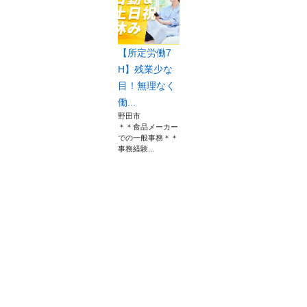
【所定労働7
H】残業少な
目！無理なく
働...
野田市
＊＊食品メーカー
での一般事務＊＊
事務経験...