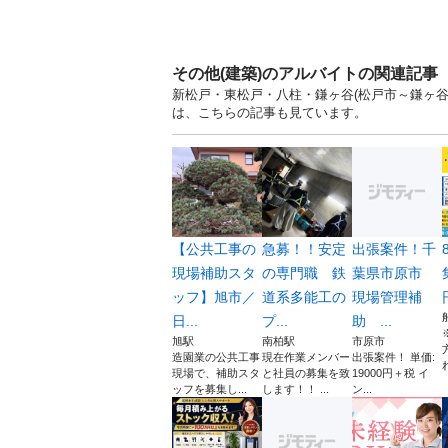
その他(建築)のアルバイトの関連記事
新松戸・東松戸・八柱・鎌ヶ谷(松戸市～鎌ヶ谷市
は、こちらの記事も見ています。
【公共工事の
急募！！安定
出張案件！千
現場補助スタ
の専門職 鉄
葉県市原市
ッフ】旭市／
道系多能工の
現場管理補
日...
プ...
助 ...
旭駅
南柏駅
市原市
造園業の公共工事
現在作業メンバー
出張案件！ 単価:
現場で、補助スタ
と社員の募集を致
19000円＋税 イ
ッフを募集し...
します！！ ...
ン...