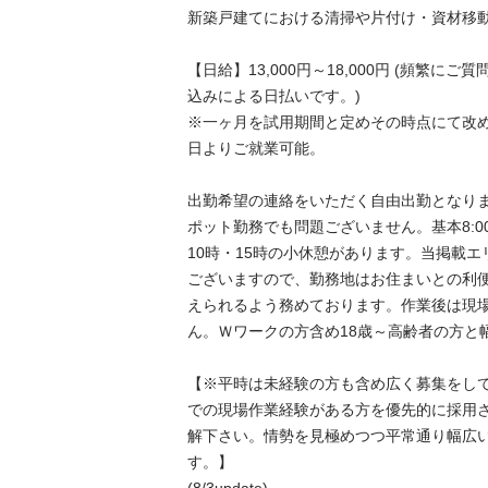
新築戸建てにおける清掃や片付け・資材移動等
【日給】13,000円～18,000円 (頻繁に
込みによる日払いです。)

※一ヶ月を試用期間と定めその時点にて改
日よりご就業可能。

出勤希望の連絡をいただく自由出勤となり
ポット勤務でも問題ございません。基本8:00
10時・15時の小休憩があります。当掲載
ございますので、勤務地はお住まいとの利
えられるよう務めております。作業後は現
ん。Ｗワークの方含め18歳～高齢者の方と幅広
【※平時は未経験の方も含め広く募集をし
での現場作業経験がある方を優先的に採用
解下さい。情勢を見極めつつ平常通り幅広
す。】
