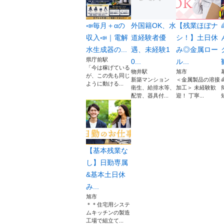
📣毎月＋αの
外国籍OK、水
【残業ほぼナ
収入📣｜電解
道経験者優
シ！】土日休
水生成器の...
遇、未経験1
み◎金属ロー
県庁前駅
0...
ル...
「今は稼げている
物井駅
旭市
が、この先も同じ
新築マンション
＜金属製品の溶接
ように動ける...
衛生、給排水等、
加工＞ 未経験歓
配管、器具付...
迎！ 丁寧...
【基本残業な
し】日勤専属
&基本土日休
み...
旭市
＊＊住宅用システ
ムキッチンの製造
工場で組立て...