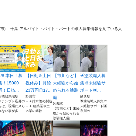
)... 千葉 アルバイト・バイト・パートの求人募集情報を見ている人
8/8 本日！募
【日勤＆土日
【市川など】
🌟塗装職人募
集！15000
祝休み】月給
未経験から始
集🎨未経験サ
円！日払...
23万円◎17...
められる塗装
ポート🆗...
船橋競馬場駅
野田市
妙典駅
職...
※テンプレ応募の
＋＋排水管の製造
🌟塗装職人募集🎨
妙典駅
方は、現場に来ら
＋＋ 建築業や土
未経験サポート🆗
【市川など】未経
れない事が多...
木業の経験...
市川の...
験から始められる
塗装職人🤗...