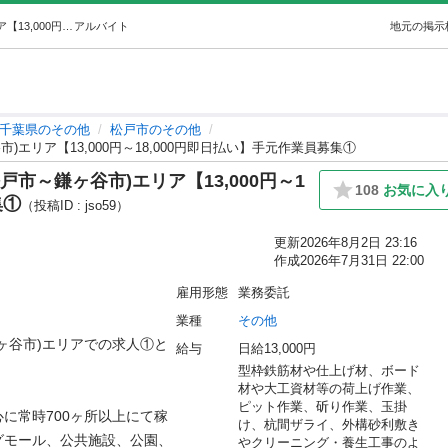
新松戸・東松戸・八柱・鎌ヶ谷(松戸市～鎌ヶ谷市)エリア【13,000円～18,000円即日払い】手元作業員募集① (RYP) 松戸のその他の無料求人広告・アルバイト・バイト募集情報｜ジモティー
アルバイト
地元の掲示
千葉県のその他
松戸市のその他
エリア【13,000円～18,000円即日払い】手元作業員募集①
市～鎌ヶ谷市)エリア【13,000円～1
108
お気に入
集①
（投稿ID : jso59）
更新
2026年8月2日 23:16
作成
2026年7月31日 22:00
雇用形態
業務委託
業種
その他
ヶ谷市)エリアでの求人①と
給与
日給13,000円
型枠鉄筋材や仕上げ材、ボード
材や大工資材等の荷上げ作業、
ピット作業、斫り作業、玉掛
に常時700ヶ所以上にて稼
け、杭間ザライ、外構砂利敷き
グモール、公共施設、公園、
やクリーニング・養生工事のよ