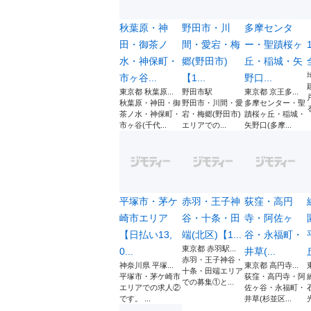
秋葉原・神
野田市・川
多摩センタ
田・御茶ノ
間・愛宕・梅
ー・聖蹟桜ヶ
水・神保町・
郷(野田市)
丘・稲城・矢
市ヶ谷...
【1...
野口...
東京都 秋葉原...
野田市駅
東京都 京王多...
秋葉原・神田・御
野田市・川間・愛
多摩センター・聖
茶ノ水・神保町・
宕・梅郷(野田市)
蹟桜ヶ丘・稲城・
市ヶ谷(千代...
エリアでの...
矢野口(多摩...
平塚市・茅ケ
赤羽・王子神
荻窪・高円
崎市エリア
谷・十条・田
寺・阿佐ヶ
【日払い13,
端(北区)【1...
谷・永福町・
東京都 赤羽駅...
0...
井草(...
赤羽・王子神谷・
神奈川県 平塚...
東京都 高円寺...
十条・田端エリア
平塚市・茅ケ崎市
荻窪・高円寺・阿
での募集①と...
エリアでの求人②
佐ヶ谷・永福町・
です。 ...
井草(杉並区...