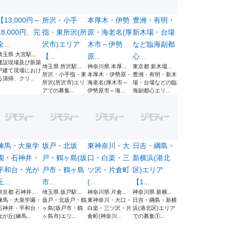
【13,000円～
所沢・小手
本厚木・伊勢
豊洲・有明・
18,000円、完
指・東所沢(所
原・海老名(厚
新木場・台場
全...
沢市)エリア
木市～伊勢
など臨海副都
埼玉県 大宮駅...
【...
原...
心...
建設現場及び新築
埼玉県 所沢駅...
神奈川県 本厚...
東京都 新木場...
戸建て現場におけ
所沢・小手指・東
本厚木・伊勢原・
豊洲・有明・新木
る清掃、クリ...
所沢(所沢市)エリ
海老名(厚木市～
場・台場などの臨
アでの募集...
伊勢原市～海...
海副都心エリ...
練馬・大泉学
坂戸・北坂
東神奈川・大
日吉・綱島・
園・石神井・
戸・鶴ヶ島(坂
口・白楽・三
新横浜(港北
平和台・光が
戸市・鶴ヶ島
ツ沢・片倉町
区)エリア
丘...
市...
(...
【1...
東京都 石神井...
埼玉県 坂戸駅...
神奈川県 片倉...
神奈川県 新横...
練馬・大泉学園・
坂戸・北坂戸・鶴
東神奈川・大口・
日吉・綱島・新横
石神井・平和台・
ヶ島(坂戸市・鶴
白楽・三ツ沢・片
浜(港北区)エリア
光が丘(練馬...
ヶ島市)エリ...
倉町(神奈川...
での募集①...