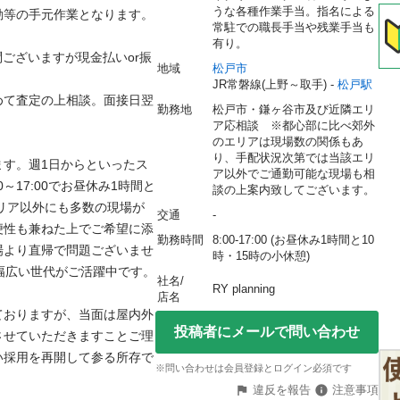
うな各種作業手当。指名による
の手元作業となります。

常駐での職長手当や残業手当も
有り。
ご質問ございますが現金払いor振
地域
松戸市
JR常磐線(上野～取手) - 
松戸駅
めて査定の上相談。面接日翌
勤務地
松戸市・鎌ヶ谷市及び近隣エリ
ア応相談　※都心部に比べ郊外
のエリアは現場数の関係もあ
り、手配状況次第では当該エリ
ます。週1日からといったス
ア以外でご通勤可能な現場も相
～17:00でお昼休み1時間と
談の上案内致してございます。
エリア以外にも多数の現場が
交通
-
便性も兼ねた上でご希望に添
勤務時間
8:00-17:00 (お昼休み1時間と10
場より直帰で問題ございませ
時・15時の小休憩)
い世代がご活躍中です。

社名/
RY planning
店名
ておりますが、当面は屋内外
投稿者にメールで問い合わせ
させていただきますことご理
い採用を再開して参る所存で
※問い合わせは会員登録とログイン必須です
違反を報告
注意事項