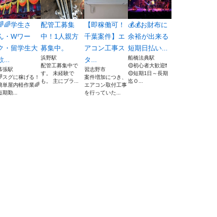
🌈🌈学生さ
配管工募集
【即稼働可！
💰💰お財布に
ん・Wワー
中！1人親方
千葉案件】エ
余裕が出来る
ク・留学生大
募集中。
アコン工事ス
短期日払い...
浜野駅
船橋法典駅
歓...
タ...
配管工募集中で
🟡初心者大歓迎❗
幕張駅
習志野市
す。 未経験で
🟡短期1日～長期
🌈スグに稼げる！
案件増加につき、
も。 主にプラ...
迄Ｏ...
簡単屋内軽作業🌈
エアコン取付工事
短期勤...
を行っていた...