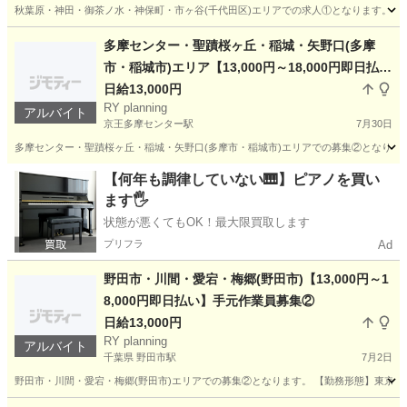
秋葉原・神田・御茶ノ水・神保町・市ヶ谷(千代田区)エリアでの求人①となります。 【
東京
千代田区
秋葉原駅
その他
多摩センター・聖蹟桜ヶ丘・稲城・矢野口(多摩
市・稲城市)エリア【13,000円～18,000円即日払
い】手元作業員募集②
日給13,000円
RY planning
アルバイト
京王多摩センター駅
7月30日
多摩センター・聖蹟桜ヶ丘・稲城・矢野口(多摩市・稲城市)エリアでの募集②となります
東京
多摩市
京王多摩センター駅
その他
職長
【何年も調律していない🎹】ピアノを買い
ます🖐️
状態が悪くてもOK！最大限買取します
プリフラ
Ad
野田市・川間・愛宕・梅郷(野田市)【13,000円～1
8,000円即日払い】手元作業員募集②
日給13,000円
RY planning
アルバイト
千葉県 野田市駅
7月2日
野田市・川間・愛宕・梅郷(野田市)エリアでの募集②となります。 【勤務形態】東京・