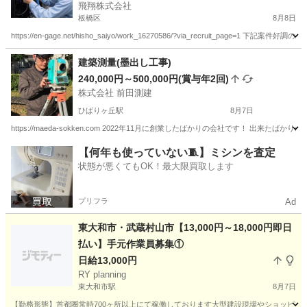
飛翔株式会社
板橋区
8月8日
https://en-gage.net/hisho_saiyo/work_16270586/?via_recruit_pa
東京
板橋区
建築
ネット
建築測量(墨出し工事)
240,000円～500,000円(賞与年2回)
株式会社 前田測建
ひばりヶ丘駅
8月7日
https://maeda-sokken.com 2022年11月に創業したばかりの会社です！ 
東京
西東京市
ひばりヶ丘駅
その他
【何年も使っていない🧵】ミシンを査定
状態が悪くてもOK！最大限買取します
プリフラ
Ad
東大和市・武蔵村山市【13,000円～18,000円即日
払い】手元作業員募集①
日給13,000円
RY planning
東大和市駅
8月7日
【勤務形態】首都圏常時700ヶ所以上にて稼働しております大型建設現場やショッピングモー