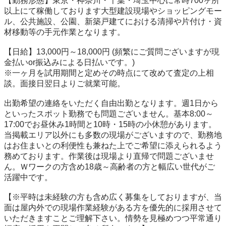
【勤務形態】東京・神奈川・千葉・埼玉中心に常時700ヶ所
以上にて稼働しております大型建設現場やショッピングモー
ル、公共施設、公園、新築戸建てにおける清掃や片付け・資
材移動等の手元作業となります。

【日給】13,000円～18,000円 (頻繁にご質問ございますが現
金払いor振込みによる日払いです。)

※一ヶ月を試用期間と定めその時点にて改めて査定の上相
談。面接日翌日よりご就業可能。

出勤希望の連絡をいただく自由出勤となります。週1日から
といったスポット勤務でも問題ございません。基本8:00～
17:00でお昼休み1時間と10時・15時の小休憩があります。
当掲載エリア以外にも多数の現場がございますので、勤務地
はお住まいとの利便性も兼ねた上でご希望に添えられるよう
務めております。作業後は現場より直帰で問題ございませ
ん。Ｗワークの方含め18歳～高齢者の方と幅広い世代がご
活躍中です。

【※平時は未経験の方も含め広く募集をしておりますが、当
面は屋内外での現場作業経験がある方を優先的に採用させて
いただきますことご理解下さい。情勢を見極めつつ平常通り