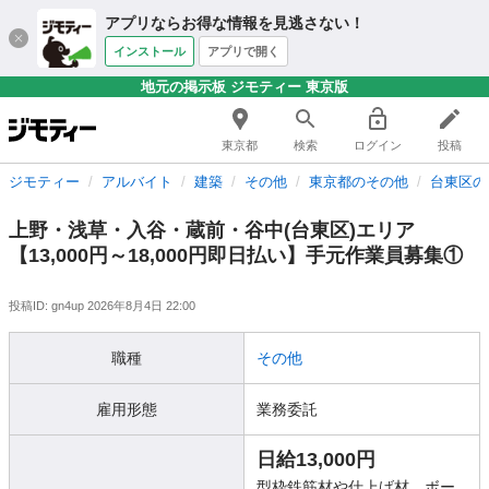
アプリならお得な情報を見逃さない！
インストール
アプリで開く
地元の掲示板 ジモティー 東京版
東京都
検索
ログイン
投稿
ジモティー
アルバイト
建築
その他
東京都のその他
台東区の
上野・浅草・入谷・蔵前・谷中(台東区)エリア
【13,000円～18,000円即日払い】手元作業員募集①
投稿ID: gn4up
2026年8月4日 22:00
職種
その他
雇用形態
業務委託
日給13,000円
型枠鉄筋材や仕上げ材、ボー