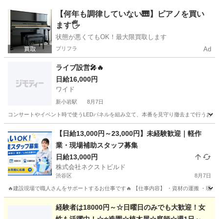
東京
千代田区
建築
土木工事
【何年も調律していない🎹】ピアノを買い
ます🖐️
状態が悪くてもOK！最大限買取します
プリフラ
Ad
ライブ設営🎤🔥
日給16,000円
ワイド
新小岩駅
8月7日
コンサートやイベント時で使うLEDパネルを組み立て、本番を見守り撤去まで行うお仕事に
東京
葛飾区
新小岩駅
建築
ライブ
【日給13,000円～23,000円】未経験歓迎｜軽作
業・現場補助スタッフ募集
日給13,000円
株式会社ネクストビルド
渋谷区
8月7日
🔥建設現場で職人さんをサポートするお仕事です🔥 【仕事内容】 ・資材の運搬 ・現場内
東京
渋谷区
建築
スタッフ
経験者は18000円～☆日曜日のみでも大歓迎！女