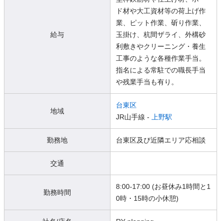
ド材や大工資材等の荷上げ作
業、ピット作業、斫り作業、
給与
玉掛け、杭間ザライ、外構砂
利敷きやクリーニング・養生
工事のような各種作業手当。
指名による常駐での職長手当
や残業手当も有り。
台東区
地域
JR山手線 -
上野駅
勤務地
台東区及び近隣エリア応相談
交通
8:00-17:00 (お昼休み1時間と1
勤務時間
0時・15時の小休憩)