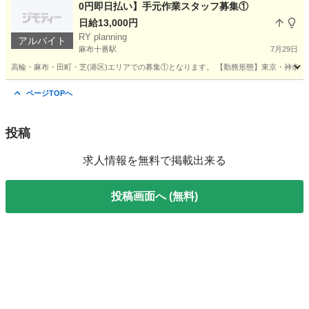
0円即日払い】手元作業スタッフ募集①
日給13,000円
RY planning
アルバイト
麻布十番駅
7月29日
高輪・麻布・田町・芝(港区)エリアでの募集①となります。 【勤務形態】東京・神奈川
東京
港区
麻布十番駅
その他
スタッフ
ページTOPへ
投稿
求人情報を無料で掲載出来る
投稿画面へ (無料)