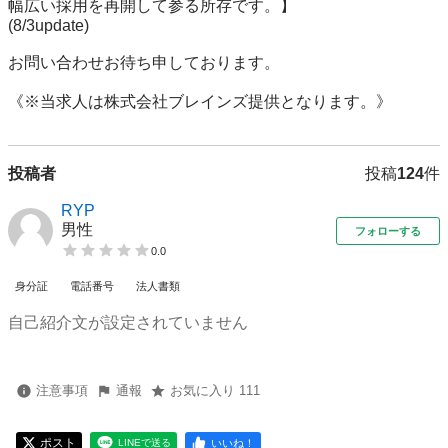
幅広い採用を再開して参る所存です。】

(8/3update)

お問い合わせお待ち申しております。

《※当求人は株式会社ブレインズ提供となります。》
投稿者
投稿
124
件
RYP
男性
フォローする
0.0
身分証
電話番号
法人書類
自己紹介文が設定されていません
注意事項
通報
お気に入り 111
ポスト
いいね！
LINEで送る