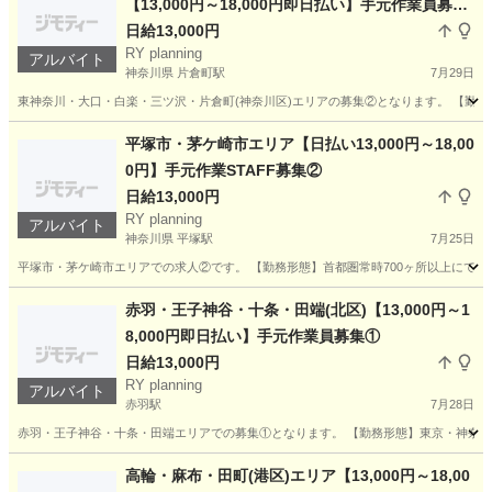
【13,000円～18,000円即日払い】手元作業員募集
②
日給13,000円
RY planning
アルバイト
神奈川県 片倉町駅
7月29日
東神奈川・大口・白楽・三ツ沢・片倉町(神奈川区)エリアの募集②となります。 【勤務
神奈川
横浜市
片倉町駅
その他
職長
平塚市・茅ケ崎市エリア【日払い13,000円～18,00
0円】手元作業STAFF募集②
日給13,000円
RY planning
アルバイト
神奈川県 平塚駅
7月25日
平塚市・茅ケ崎市エリアでの求人②です。 【勤務形態】首都圏常時700ヶ所以上にて稼
神奈川
平塚市
平塚駅
その他
職長
赤羽・王子神谷・十条・田端(北区)【13,000円～1
8,000円即日払い】手元作業員募集①
日給13,000円
RY planning
アルバイト
赤羽駅
7月28日
赤羽・王子神谷・十条・田端エリアでの募集①となります。 【勤務形態】東京・神奈川
東京
北区
赤羽駅
その他
スポット
高輪・麻布・田町(港区)エリア【13,000円～18,00