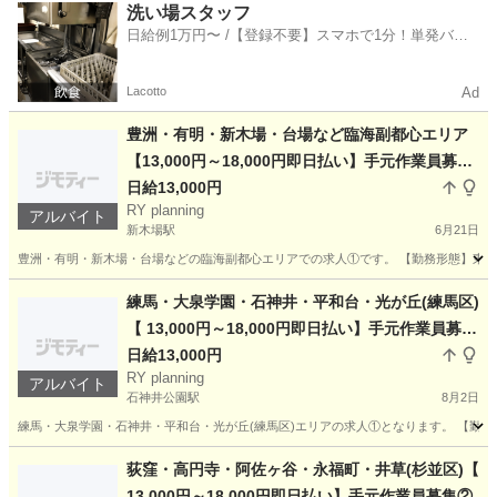
神奈川
厚木市
本厚木駅
その他
スタッフ
洗い場スタッフ
日給例1万円〜 /【登録不要】スマホで1分！単発バイ
ト一括検索✨
Lacotto
Ad
豊洲・有明・新木場・台場など臨海副都心エリア
【13,000円～18,000円即日払い】手元作業員募集
①
日給13,000円
RY planning
アルバイト
新木場駅
6月21日
豊洲・有明・新木場・台場などの臨海副都心エリアでの求人①です。 【勤務形態】東京
東京
江東区
新木場駅
その他
職長
練馬・大泉学園・石神井・平和台・光が丘(練馬区)
【 13,000円～18,000円即日払い】手元作業員募集
①
日給13,000円
RY planning
アルバイト
石神井公園駅
8月2日
練馬・大泉学園・石神井・平和台・光が丘(練馬区)エリアの求人①となります。 【勤務
東京
練馬区
石神井公園駅
その他
荻窪・高円寺・阿佐ヶ谷・永福町・井草(杉並区)【
13,000円～18,000円即日払い】手元作業員募集②