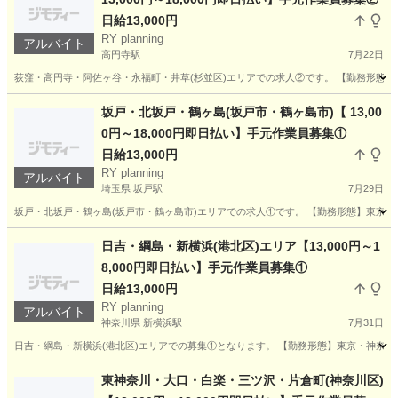
日給13,000円
RY planning
アルバイト
高円寺駅
7月22日
荻窪・高円寺・阿佐ヶ谷・永福町・井草(杉並区)エリアでの求人②です。 【勤務形態】
東京
杉並区
高円寺駅
その他
職長
坂戸・北坂戸・鶴ヶ島(坂戸市・鶴ヶ島市)【 13,00
0円～18,000円即日払い】手元作業員募集①
日給13,000円
RY planning
アルバイト
埼玉県 坂戸駅
7月29日
坂戸・北坂戸・鶴ヶ島(坂戸市・鶴ヶ島市)エリアでの求人①です。 【勤務形態】東京・
埼玉
坂戸市
坂戸駅
その他
職長
日吉・綱島・新横浜(港北区)エリア【13,000円～1
8,000円即日払い】手元作業員募集①
日給13,000円
RY planning
アルバイト
神奈川県 新横浜駅
7月31日
日吉・綱島・新横浜(港北区)エリアでの募集①となります。 【勤務形態】東京・神奈川
神奈川
横浜市
新横浜駅
その他
スタッフ
東神奈川・大口・白楽・三ツ沢・片倉町(神奈川区)