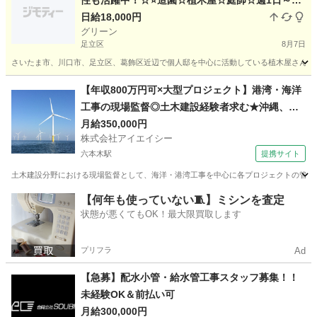
性も活躍中！☆⭐造園☆植木屋☆庭師☆週1日～、
土日だけでも大歓迎！未経験も少数可☆性別、年
日給18,000円
グリーン
齢不問☆色々な働き方ができるのが魅力的です！
足立区
8月7日
さいたま市、川口市、足立区、葛飾区近辺で個人邸を中心に活動している植木屋さんです
東京
足立区
その他
東京
葛飾区
その他
庭師
【年収800万円可×大型プロジェクト】港湾・海洋
工事の現場監督◎土木建設経験者求む★沖縄、東
京、横浜、福島、秋田で活躍のチャンス
月給350,000円
株式会社アイエイシー
六本木駅
提携サイト
土木建設分野における現場監督として、海洋・港湾工事を中心に各プロジェクトの管理業務
東京
六本木駅
その他
【何年も使っていない🧵】ミシンを査定
状態が悪くてもOK！最大限買取します
プリフラ
Ad
【急募】配水小管・給水管工事スタッフ募集！！
未経験OK＆前払い可
月給300,000円