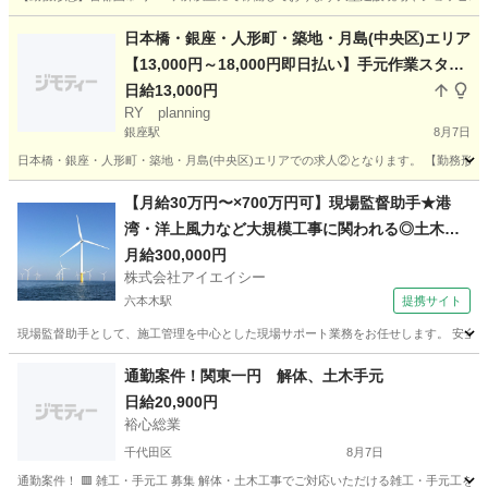
東京
東大和市
東大和市駅
その他
職長
日本橋・銀座・人形町・築地・月島(中央区)エリア
【13,000円～18,000円即日払い】手元作業スタッ
フ募集②
日給13,000円
RY planning
銀座駅
8月7日
日本橋・銀座・人形町・築地・月島(中央区)エリアでの求人②となります。 【勤務形態
東京
中央区
銀座駅
その他
【月給30万円〜×700万円可】現場監督助手★港
湾・洋上風力など大規模工事に関われる◎土木建
設経験者求む
月給300,000円
株式会社アイエイシー
六本木駅
提携サイト
現場監督助手として、施工管理を中心とした現場サポート業務をお任せします。 安全管
東京
六本木駅
その他
通勤案件！関東一円 解体、土木手元
日給20,900円
裕心総業
千代田区
8月7日
通勤案件！ 🟥 雑工・手元工 募集 解体・土木工事でご対応いただける雑工・手元工を10名