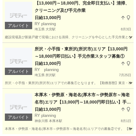
千葉
野田市
野田市駅
その他
職長
【13,000円～18,000円、完全即日支払い】清掃、
クリーニング及び手元作業
日給13,000円
RY planning
アルバイト
埼玉県 大宮駅
8月3日
建設現場及び新築戸建て現場における清掃、クリーニングを中心とした手元作業となります
埼玉
さいたま市
大宮駅
その他
手元
所沢・小手指・東所沢(所沢市)エリア【13,000円
～18,000円即日払い】手元作業スタッフ募集①
日給13,000円
RY planning
アルバイト
埼玉県 所沢駅
7月25日
所沢・小手指・東所沢(所沢市)エリアでの募集①となります。 【勤務形態】東京・神奈
埼玉
所沢市
所沢駅
その他
スタッフ
本厚木・伊勢原・海老名(厚木市～伊勢原市～海老
名市)エリア【13,000円～18,000円即日払い】手元
作業員募集②
日給13,000円
RY planning
アルバイト
神奈川県 本厚木駅
8月1日
本厚木・伊勢原・海老名(厚木市～伊勢原市～海老名市)エリアでの募集②です。 【勤務