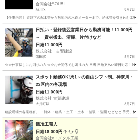
合同会社SOUBI
品川区
8月7日
【仕事内容】 道路下の配水管から敷地内の水道メーターまで、給水管を引き込む工事の補
東京
品川区
大工
大型
日払い・登録後翌営業日から勤務可能！11,000円
～ 資材搬出、清掃、片付けなど
日給11,000円
株式会社 古賀建設
蒲田駅
8月7日
☆☆仕事探しにお困りの方 ☆☆お金関係でお困りの方 日当 日給支払い即日対応！11,0
東京
大田区
蒲田駅
建築
スポット
スポット勤務OK!周1～の自由シフト制。神奈川・
23区内の各現場
日給11,000円
株式会社 古賀建設
大井町駅
8月7日
建設現場の各業種有。 ・解体 ・建築 ・土工 ・土木 ・舗装 ・造園 などなど 手元、
東京
品川区
大井町駅
建築
スポット
鍛冶工職人
日給18,000円
合同会社e・メタル工業