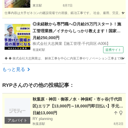
東京駅
8月7日
仕事内容は大手ゼネコンの建設現場での溶接、鍛冶工事です。 社会、雇用、労災、任意労
東京
中央区
東京駅
加工
鍛冶
◎未経験から専門職へ◎月給25万円スタート！施
工管理業務／イチからしっかり教えます！国家資
格取得支援あり！ 株式会社大志興業【施工管理-千
月給250,000円
株式会社大志興業【施工管理-千代田区-A006】
代田区-A006】 建築・造園スタッフ
有楽町駅
提携サイト
◆ ◆ 株式会社大志興業は、 解体工事を中心に内装工事やリノベーション工事まで幅広く
東京
千代田区
有楽町駅
その他
もっと見る
RYP
さんのその他の投稿記事：
秋葉原・神田・御茶ノ水・神保町・市ヶ谷(千代田
区)エリア【13,000円～18,000円即日払い】手元作
業員募集①
日給13,000円
RY planning
アルバイト
秋葉原駅
8月2日