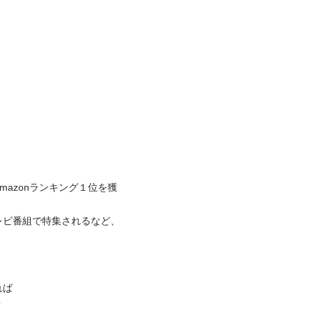
azonランキング１位を獲
レビ番組で特集されるなど、



