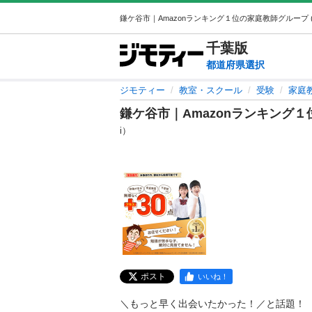
千葉
版
都道府県選択
ジモティー
教室・スクール
受験
家庭
鎌ケ谷市｜Amazonランキング
i）
ポスト
いいね！
＼もっと早く出会いたかった！／と話題！
