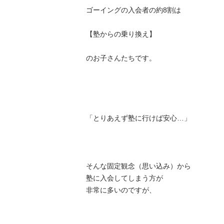
ゴーイングの入会者の約8割は

【塾からの乗り換え】

のお子さんたちです。

「とりあえず塾に行けば安心…」

そんな固定観念（思い込み）から

塾に入会してしまう方が

非常に多いのですが、
