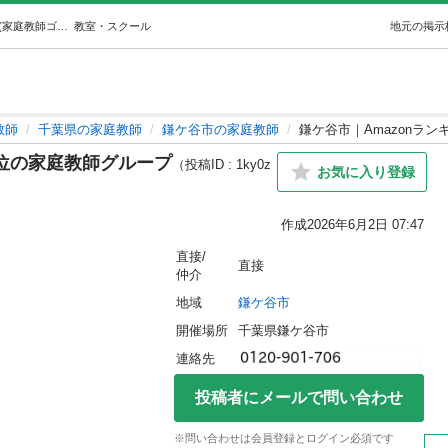
鎌ケ谷市｜Amazonランキング１位の家庭教師グループ (家庭教師ゴーイング) 鎌ケ谷の家庭教師の生徒募集・教室・スクールの広告掲示板｜ジモティー
教室・スクール
地元の掲示
教師
千葉県の家庭教師
鎌ケ谷市の家庭教師
鎌ケ谷市｜Amazonラ
１位の家庭教師グループ
（投稿ID : 1ky0z
お気に入り登録
作成
2026年6月2日 07:47
直接/
直接
仲介
地域
鎌ケ谷市
開催場所
千葉県鎌ケ谷市
連絡先
投稿者にメールで問い合わせ
※問い合わせは会員登録とログイン必須です