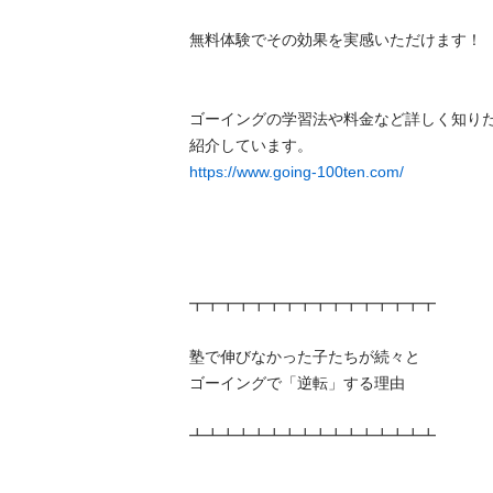
無料体験でその効果を実感いただけます！

ゴーイングの学習法や料金など詳しく知り
https://www.going-100ten.com/
┳┳┳┳┳┳┳┳┳┳┳┳┳┳┳┳

塾で伸びなかった子たちが続々と

ゴーイングで「逆転」する理由

┻┻┻┻┻┻┻┻┻┻┻┻┻┻┻┻
