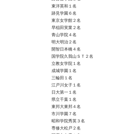
東洋英和１名

跡見学園６名

東京女学館２名

早稲田実業２名

青山学院４名

明大明治２名

開智日本橋４名

国学院久我山ＳＴ２名

立教女学院１名

成城学園１名

三輪田１名

江戸川女子１名

日大第一１名

県立千葉１名

東邦大東邦４名

市川学園７名

昭和学院秀英３名

専修大松戸２名
