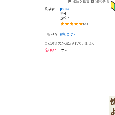
違反を報告
注意事項
投稿者
panda
男性
投稿： 
11
5.0
(
1
)
認証とは
電話番号
自己紹介文が設定されていません
良い
ヤス