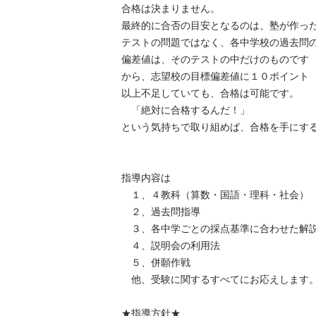
合格は決まりません。

最終的に合否の目安となるのは、塾が作った
テストの問題ではなく、各中学校の過去問の出
偏差値は、そのテストの中だけのものです

から、志望校の目標偏差値に１０ポイント

以上不足していても、合格は可能です。

　「絶対に合格するんだ！」

という気持ちで取り組めば、合格を手にするこ
指導内容は

　１、４教科（算数・国語・理科・社会）

　２、過去問指導

　３、各中学ごとの採点基準に合わせた解説
　４、説明会の利用法

　５、併願作戦

　他、受験に関するすべてにお応えします。

★指導方針★
