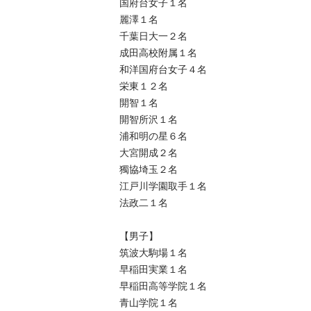
国府台女子１名

麗澤１名

千葉日大一２名

成田高校附属１名

和洋国府台女子４名

栄東１２名

開智１名

開智所沢１名

浦和明の星６名

大宮開成２名

獨協埼玉２名

江戸川学園取手１名

法政二１名

【男子】

筑波大駒場１名

早稲田実業１名

早稲田高等学院１名

青山学院１名
