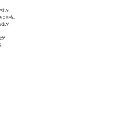
が、

合格。

が、

、


