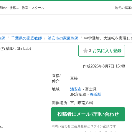
中学受験、大逆転を実現します。 (panda) 舞浜の家庭教師の生徒募集・教室・スクールの広告掲示板｜ジモティー
教室・スクール
地元の掲示
教師
千葉県の家庭教師
浦安市の家庭教師
中学受験、大逆転を実現し
（投稿ID : 1hnbab）
3
お気に入り登録
作成
2026年8月7日 15:48
直接/
直接
仲介
地域
浦安市
 - 富士見
JR京葉線 - 
舞浜駅
開催場所
市川市南八幡
投稿者にメールで問い合わせ


※問い合わせは会員登録とログイン必須です