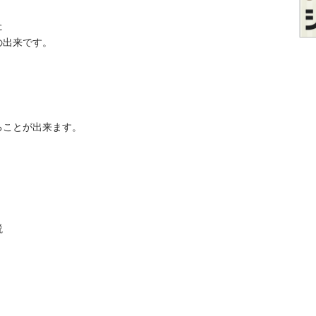


来です。

とが出来ます。



