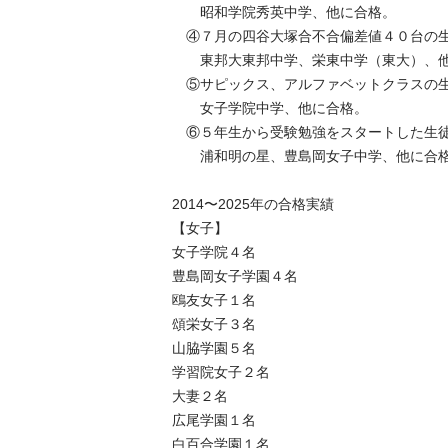
　　昭和学院秀英中学、他に合格。

　④７月の四谷大塚合不合偏差値４０台の生徒
　　東邦大東邦中学、栄東中学（東大）、他に
　⑤サピックス、アルファベットクラスの生徒
　　女子学院中学、他に合格。

　⑥５年生から受験勉強をスタートした生徒が
　　浦和明の星、豊島岡女子中学、他に合格。
2014〜2025年の合格実績

【女子】

女子学院４名

豊島岡女子学園４名

鴎友女子１名

頌栄女子３名

山脇学園５名

学習院女子２名

大妻２名

広尾学園１名

白百合学園１名
