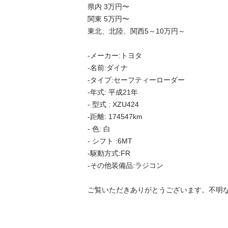
県内 3万円〜

関東 5万円〜

東北、北陸、関西5～10万円～

-メーカー:トヨタ

-名前:ダイナ

-タイプ:セーフティーローダー

-年式: 平成21年

- 型式 : XZU424

-距離: 174547km

- 色: 白

- シフト :6MT

-駆動方式:FR

-その他装備品:ラジコン

ご覧いただきありがとうございます。不明