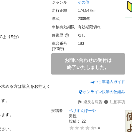
ジャンル
その他
走行距離
174,547km
年式
2009年
車検有効期限
有効期限切れ
修復歴
なし
より5分)

車台番号
183
(下3桁)
お問い合わせの受付は
終了いたしました。
中古車購入ガイド
を求める方は購入をお控えく
オンライン決済の仕組み
す。

違反を報告
注意事項
投稿者
ペリすんぼーや
ます。

男性
投稿： 
22
0.0
さい。
