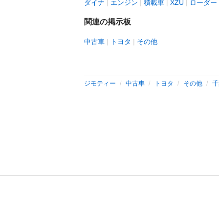
ダイナ
エンジン
積載車
XZU
ローダー
関連の掲示板
中古車
トヨタ
その他
ジモティー
中古車
トヨタ
その他
千
利用規約
プライ
運営会社
サイトマッ