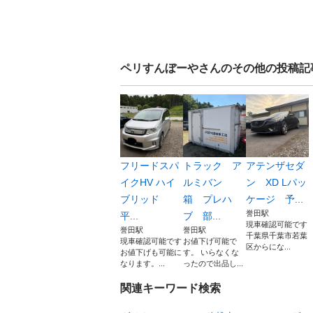
ペリすんぼーや
さんのその他の投稿記
フリードスパ
トラック ア
アテンザセダ
イクHV ハイ
ルミバン
ン XD Lパッ
ブリッド
箱 プレハ
ケージ 予...
誉田駅
平...
ブ 部...
現車確認可能です
誉田駅
誉田駅
千葉県千葉市若葉
現車確認可能です
お値下げ可能で
区からにな...
お値下げも可能に
す。 いらなくな
なります。...
ったので出品し...
関連キーワード検索