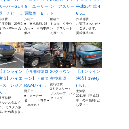
スーパーGL 4
Ｇ ユーザー
ン アスリー
平成25年式 4
型 ナビ ...
買取車 Ｂ...
ト
6,5...
船橋駅
八街市
船橋市
作草部駅
初度登録 29年2
■ 支払総額: 15
トヨタ クラウ
ご覧頂きありがと
月 155000km 売
万円 ■ 車両本体
ン アスリート
うございます。
...
価格...
初度21.6 ...
掲載価格=車...
【オンライン
【信用回復ロ
20クラウン
【オンライン
決済】ハイエ
ーン】トヨタ
交換希望
決済】1994y
南行徳駅
ース レジア
RAV4ハイ...
(H6) ...
3.5 アスリート
野田市
土気駅
ス...
サンルーフ バッ
■ メーカー
2011年（平成23
県庁前駅
クフォグ...
名： トヨタ ■
年）の車検切れか
フルカスタムで
車種名： ...
ら乗って...
す。 カスタム多
数のため書きき...