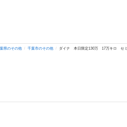
葉県のその他
千葉市のその他
ダイナ 本日限定130万 17万キロ 
バシーポリシー
プライバシー・ステートメント
健全化に資する運用
プ
ご利用ガイド
フリーワードで探す
特定商取引法の表示
利用