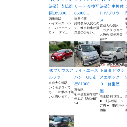
決済】支払総
リート 交換可
決済】車検付
額189800...
86000...
PHVプリウ
四街道駅
津田沼駅
ス...
ハイエース バン
維持費が大変なの
京成大久保駅
ＧＬパッケージ
で、軽自動車か排
トヨタ 35プリウ
ＤＸ ディ...
気量の少ない...
れ
スPHV 初年度登
録H2...
40プリウスア
ライトエース
トヨタ ピクシ
ルファ
バン GL 走
スエポック
京成大久保駅
行81000...
Ｄ 修復歴
いくらボロくて
東金駅
無...
も、この価格は無
初年度登録平成23
いと思います。...
埼玉県 熊谷市...
年11月 型式ABF-
■ 支払総額: 18
S4...
万円 ■ 車両本体
価格...