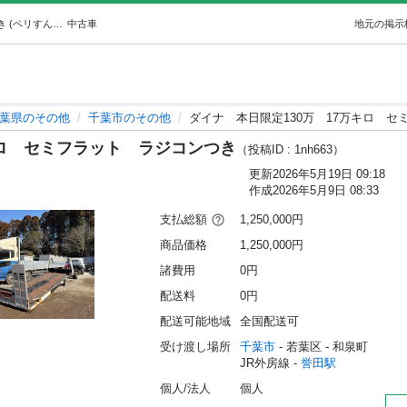
ダイナ本日限定130万17万キロセミフラットラジコンつき (ペリすんぼーや) 誉田のその他の中古車｜ジモティー
中古車
地元の掲示
葉県のその他
千葉市のその他
ダイナ 本日限定130万 17万キロ 
キロ セミフラット ラジコンつき
（投稿ID : 1nh663）
更新
2026年5月19日 09:18
作成
2026年5月9日 08:33
支払総額
1,250,000円
商品価格
1,250,000円
諸費用
0円
配送料
0円
配送可能地域
全国配送可
受け渡し場所
千葉市
 - 若葉区
 - 和泉町
JR外房線 - 
誉田駅
個人/法人
個人