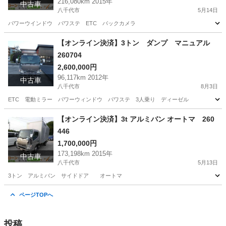
216,080km 2015年
中古車
八千代市
5月14日
パワーウインドウ パワステ ETC バックカメラ
千葉
八千代市
その他
【オンライン決済】3トン ダンプ マニュアル
260704
2,600,000円
96,117km 2012年
中古車
八千代市
8月3日
ETC 電動ミラー パワーウィンドウ パワステ 3人乗り ディーゼル
千葉
八千代市
その他
ディーゼル
【オンライン決済】3t アルミバン オートマ 260
446
1,700,000円
173,198km 2015年
中古車
八千代市
5月13日
3トン アルミバン サイドドア オートマ
千葉
八千代市
三菱
バン
ページTOPへ
投稿