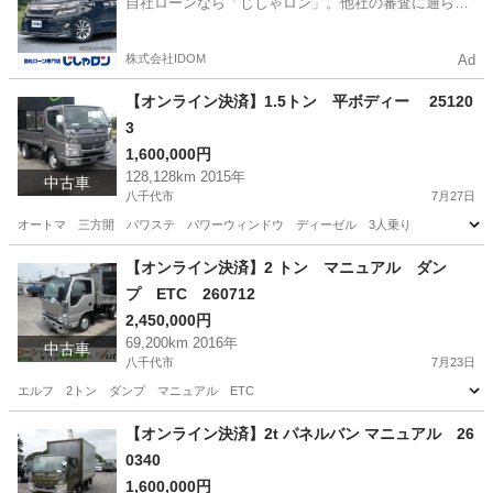
自社ローンなら「じしゃロン」。他社の審査に通らな
かった方も
株式会社IDOM
Ad
【オンライン決済】1.5トン 平ボディー 25120
3
1,600,000円
128,128km 2015年
中古車
八千代市
7月27日
オートマ 三方開 パワステ パワーウィンドウ ディーゼル 3人乗り
千葉
八千代市
その他
ディーゼル
【オンライン決済】2 トン マニュアル ダン
プ ETC 260712
2,450,000円
69,200km 2016年
中古車
八千代市
7月23日
エルフ 2トン ダンプ マニュアル ETC
千葉
八千代市
その他
エルフ
【オンライン決済】2t パネルバン マニュアル 26
0340
1,600,000円