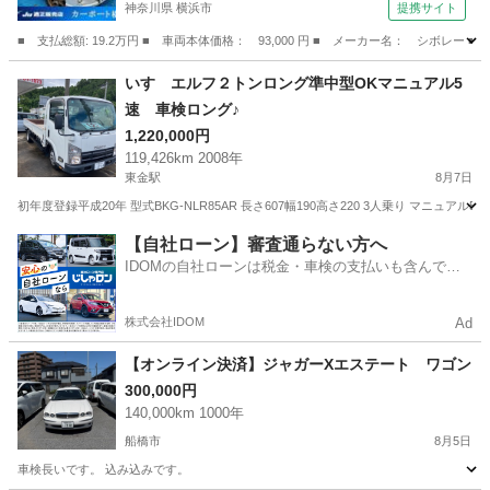
神奈川県 横浜市
提携サイト
■ 支払総額: 19.2万円 ■ 車両本体価格： 93,000 円 ■ メーカー名： シボレー 
神奈川
横浜市
その他
いすゞエルフ２トンロング準中型OKマニュアル5
速 車検ロング♪
1,220,000円
119,426km 2008年
東金駅
8月7日
初年度登録平成20年 型式BKG-NLR85AR 長さ607幅190高さ220 3人乗り マニュアル5速 最
千葉
東金市
東金駅
その他
ロング
【自社ローン】審査通らない方へ
IDOMの自社ローンは税金・車検の支払いも含んでい
るので毎月の支払額は一定
株式会社IDOM
Ad
【オンライン決済】ジャガーXエステート ワゴン
300,000円
140,000km 1000年
船橋市
8月5日
車検長いです。 込み込みです。