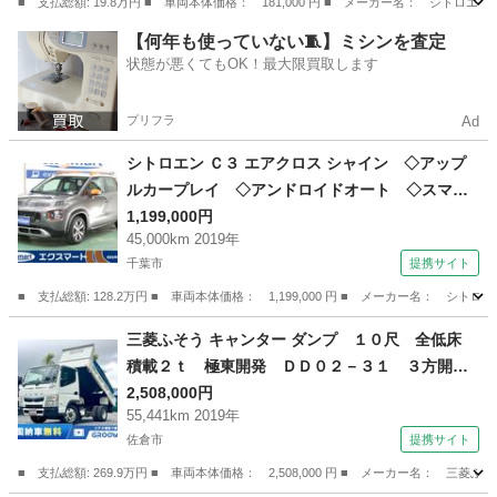
■ 支払総額: 19.8万円 ■ 車両本体価格： 181,000 円 ■ メーカー名： シ
茨城
つくば市
その他
【何年も使っていない🧵】ミシンを査定
状態が悪くてもOK！最大限買取します
プリフラ
Ad
シトロエン Ｃ３ エアクロス シャイン ◇アップ
ルカープレイ ◇アンドロイドオート ◇スマー
トキー ◇クルーズコントロール ◇クリアラン
1,199,000円
45,000km 2019年
スソナー ◇ＥＴＣ ◇衝突軽減ブレーキ ◇ブ
千葉市
提携サイト
ラインドスポットモニタリング ◇点検記録簿
（検9.10）
■ 支払総額: 128.2万円 ■ 車両本体価格： 1,199,000 円 ■ メーカー名：
千葉
千葉市
その他
三菱ふそう キャンター ダンプ １０尺 全低床
積載２ｔ 極東開発 ＤＤ０２－３１ ３方開
手動コボレーン ３，０５０×１，６００ ５ｔ限
2,508,000円
55,441km 2019年
定免許対応 走行５５千ｋｍ 積載２ｔ Ｉ５
佐倉市
提携サイト
５速 マニュアル ２ｔダンプ 極東ダンプ 小
型ダンプ ＥＴＣ１．０ （なし）
■ 支払総額: 269.9万円 ■ 車両本体価格： 2,508,000 円 ■ メーカー名