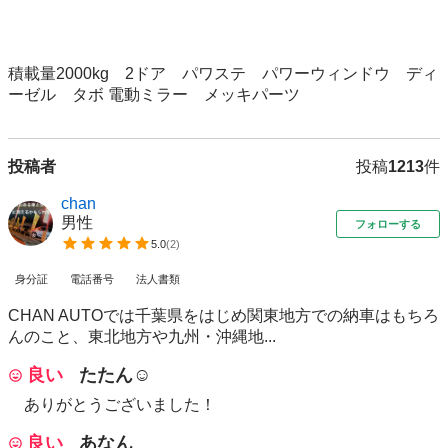
積載量2000kg　2ドア　パワステ　パワーウィンドウ　ディ
ーゼル　タボ 電動ミラー　メッキパーツ
投稿者
投稿
1213
件
chan
男性
フォローする
5.0
(
2
)
身分証
電話番号
法人書類
CHAN AUTOでは千葉県をはじめ関東地方での納車はもちろ
んのこと、東北地方や九州・沖縄地...
良い
たたん☺︎
ありがとうございました！
良い
あなん