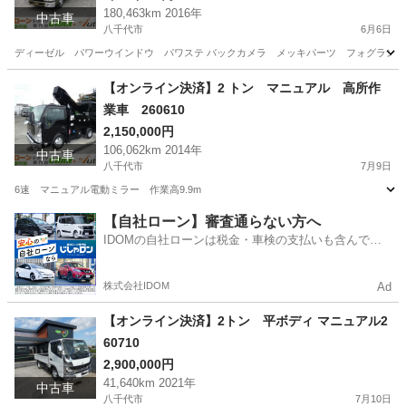
180,463km 2016年
中古車
八千代市
6月6日
ディーゼル パワーウインドウ パワステ バックカメラ メッキパーツ フォグラン
千葉
八千代市
三菱
パネルバン
【オンライン決済】2 トン マニュアル 高所作
業車 260610
2,150,000円
106,062km 2014年
中古車
八千代市
7月9日
6速 マニュアル電動ミラー 作業高9.9m
千葉
八千代市
その他
ミラー
【自社ローン】審査通らない方へ
IDOMの自社ローンは税金・車検の支払いも含んでい
るので毎月の支払額は一定
株式会社IDOM
Ad
【オンライン決済】2トン 平ボディ マニュアル2
60710
2,900,000円
41,640km 2021年
中古車
八千代市
7月10日