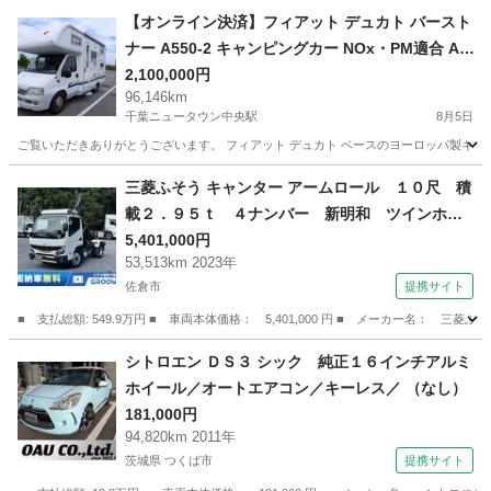
千葉
船橋市
その他
ジャガー
【オンライン決済】フィアット デュカト バースト
ナー A550-2 キャンピングカー NOx・PM適合 AT
FFヒーター ルーフエアコン 温水シャワー 装備充
2,100,000円
96,146km
実
千葉ニュータウン中央駅
8月5日
ご覧いただきありがとうございます。 フィアット デュカト ベースのヨーロッパ製キャンピ
千葉
印西市
千葉ニュータウン中央駅
その他
三菱ふそう キャンター アームロール １０尺 積
載２．９５ｔ ４ナンバー 新明和 ツインホイ
スト 走行５３千ｋｍ 車検付 ＭＴ Ｉ５ Ｅ
5,401,000円
53,513km 2023年
ＴＣ２．０ 積載２．９５ｔ コンテナ専用車
佐倉市
提携サイト
新明和アームロール キャブバックステップ 脱
着装置付コンテナ専用車 ＣＣＡ２３－１２
■ 支払総額: 549.9万円 ■ 車両本体価格： 5,401,000 円 ■ メーカー名
（検9.2）
千葉
佐倉市
その他
シトロエン ＤＳ３ シック 純正１６インチアルミ
ホイール／オートエアコン／キーレス／ （なし）
181,000円
94,820km 2011年
茨城県 つくば市
提携サイト