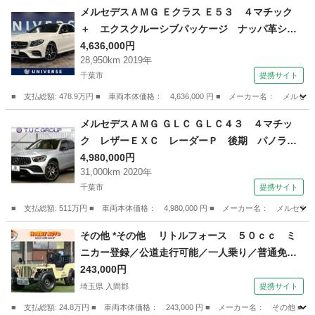
千葉
佐倉市
その他
メルセデスＡＭＧ Ｅクラス Ｅ５３ ４マチック
＋ エクスクルーシブパッケージ ナッパ革シー
ト Ｂｕｒｍｅｓｔｅｒサウンド 純正ナビ 地
4,636,000円
28,950km 2019年
デジ ３６０度カメラシステム レーダーセーフ
千葉市
提携サイト
ティパッケージ 純正２０インチアルミ 全席シ
ートヒーター パワーシート （検10.3）
■ 支払総額: 478.9万円 ■ 車両本体価格： 4,636,000 円 ■ メーカー名
千葉
千葉市
その他
メルセデスＡＭＧ ＧＬＣ ＧＬＣ４３ ４マチッ
ク レザーＥＸＣ レーダーＰ 後期 パノラマ
サンルーフ 全席ヒーター赤黒革 ＨＵＤ ディ
4,980,000円
31,000km 2020年
ストロ ブラインドＳ ＡＭＧエアロ２０ＡＷ
千葉市
提携サイト
ＨＤＤナビＴＶ ３６０カメ キーＧＯ ２年保
証 （検9.6）
■ 支払総額: 511万円 ■ 車両本体価格： 4,980,000 円 ■ メーカー名： 
千葉
千葉市
その他
その他 *その他 リトルフォース ５０ｃｃ ミ
ニカー登録／公道走行可能／一人乗り／普通免許
運転ＯＫ／ （なし）
243,000円
埼玉県 入間郡
提携サイト
■ 支払総額: 24.8万円 ■ 車両本体価格： 243,000 円 ■ メーカー名： 