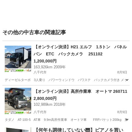
その他の中古車の関連記事
【オンライン決済】H21 エルフ 1.5トン パネル
バン ETC バックカメラ 251102
1,200,000円
163,926km 2009年
八千代市
8月9日
ディーゼルターボ 3人乗り パワーウィンドウ パワステ バックカメラ付き メッキ
千葉
八千代市
その他
【オンライン決済】高所作業車 オートマ 260711
2,800,000円
102,989km 2018年
八千代市
8月9日
タダノ AT-100-5 AT車 9.9m高所作業車 オートマ車 FRPバケット200kg 第
千葉
八千代市
その他
FRP
【何年も調律していない🎹】ピアノを買い