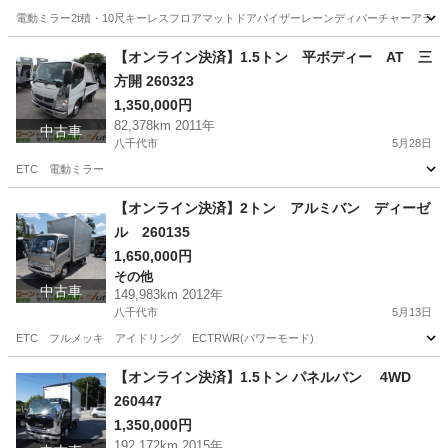
電動ミラー2t積・10尺キーレスフロアマットドアバイザーレーンディパーチャーアラー
千葉
八千代市
その他
平ボディ
【オンライン決済】1.5トン 平ボディー AT 三
方開 260323
1,350,000円
82,378km 2011年
中古車
八千代市
5月28日
ETC 電動ミラー
千葉
八千代市
その他
ミラー
【オンライン決済】2トン アルミバン ディーゼ
ル 260135
1,650,000円
その他
中古車
149,983km 2012年
八千代市
5月13日
ETC フルメッキ アイドリング ECTRWR(パワーモード)
千葉
八千代市
その他
ディーゼル
【オンライン決済】1.5トン パネルバン 4WD
260447
1,350,000円
192,172km 2015年