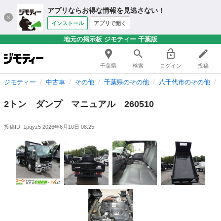
アプリならお得な情報を見逃さない！
インストール
アプリで開く
地元の掲示板 ジモティー 千葉版
千葉県
検索
ログイン
投稿
ジモティー
中古車
その他
千葉県のその他
八千代市のその他
2トン ダンプ マニュアル 260510
投稿ID: 1pqyz5
2026年6月10日 08:25