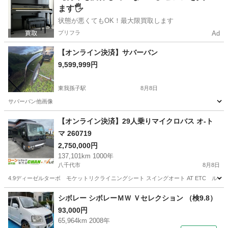
ます🖐️
状態が悪くてもOK！最大限買取します
プリフラ
Ad
【オンライン決済】サバーバン
9,599,999円
東我孫子駅
8月8日
サバーバン他画像
千葉
柏市
東我孫子駅
その他
【オンライン決済】29人乗りマイクロバス オ-ト
マ 260719
2,750,000円
137,101km 1000年
八千代市
8月8日
4.9ディーゼルターボ モケットリクライニングシート スイングオート AT ETC ルー
千葉
八千代市
その他
シボレー シボレーＭＷ Ｖセレクション （検9.8）
93,000円
65,964km 2008年