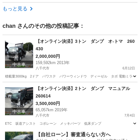
埼玉
入間郡
その他
もっと見る
chan
さんのその他の投稿記事：
【オンライン決済】3トン ダンプ オ-トマ 260
430
2,000,000円
159,592km 2013年
中古車
八千代市
6月12日
積載量3000kg 2ドア パワステ パワーウィンドウ ディーゼル タボ 電動ミラー
千葉
八千代市
三菱
【オンライン決済】2トン ダンプ マニュアル
260614
3,500,000円
65,057km 2019年
中古車
八千代市
7月4日
ETC 坂道アシスト コボレーン メッキパーツ 低床ダンプ
千葉
八千代市
その他
【自社ローン】審査通らない方へ