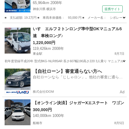
65,964km 2008年
神奈川県 横浜市
提携サイト
■ 支払総額: 19.2万円 ■ 車両本体価格： 93,000 円 ■ メーカー名： シボレー 
神奈川
横浜市
その他
いすゞエルフ２トンロング準中型OKマニュアル5
速 車検ロング♪
1,220,000円
119,426km 2008年
東金駅
8月7日
初年度登録平成20年 型式BKG-NLR85AR 長さ607幅190高さ220 3人乗り マニュアル5速 最
千葉
東金市
東金駅
その他
ロング
【自社ローン】審査通らない方へ
自社ローンなら「じしゃロン」。他社の審査に通らな
かった方も
株式会社IDOM
Ad
【オンライン決済】ジャガーXエステート ワゴン
300,000円
140,000km 1000年
船橋市
8月5日