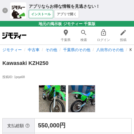
アプリならお得な情報を見逃さない！
インストール
アプリで開く
地元の掲示板 ジモティー 千葉版
千葉県
検索
ログイン
投稿
ジモティー
中古車
その他
千葉県のその他
八街市のその他
Ka
Kawasaki KZH250
投稿ID: 1pqa68
550,000円
支払総額