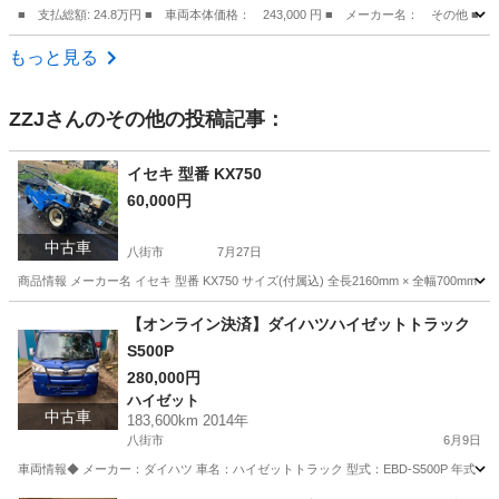
■ 支払総額: 24.8万円 ■ 車両本体価格： 243,000 円 ■ メーカー名： 
埼玉
入間郡
その他
もっと見る
ZZJ
さんのその他の投稿記事：
イセキ 型番 KX750
60,000円
中古車
八街市
7月27日
商品情報 メーカー名 イセキ 型番 KX750 サイズ(付属込) 全長2160mm × 全幅700mm ×
千葉
八街市
その他
イセキ
【オンライン決済】ダイハツハイゼットトラック
S500P
280,000円
ハイゼット
中古車
183,600km 2014年
八街市
6月9日
車両情報◆ メーカー：ダイハツ 車名：ハイゼットトラック 型式：EBD-S500P 年式：201