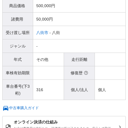
商品価格
500,000円
諸費用
50,000円
受け渡し場所
八街市
- 八街
ジャンル
-
年式
その他
走行距離
車検有効期限
修復歴
車台番号(下3
316
個人/法人
個人
桁)
中古車購入ガイド
オンライン決済の仕組み