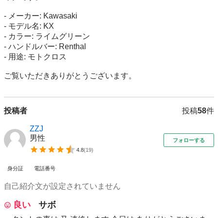
- メーカー: Kawasaki

- モデル名: KX

- カラー: ライムグリーン

- ハンドルバー: Renthal

- 用途: モトクロス

ご覧いただきありがとうございます。
投稿者
投稿
58
件
ZZJ
男性
フォローする
4.8
(
19
)
身分証
電話番号
自己紹介文が設定されていません
良い
サボ