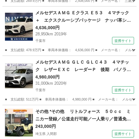
型ダンプ ＥＴＣ１．０ （なし）
■ 支払総額: 269.9万円 ■ 車両本体価格： 2,508,000 円 ■ メーカー名
千葉
佐倉市
その他
メルセデスＡＭＧ Ｅクラス Ｅ５３ ４マチック
＋ エクスクルーシブパッケージ ナッパ革シー
ト Ｂｕｒｍｅｓｔｅｒサウンド 純正ナビ 地
4,636,000円
28,950km 2019年
デジ ３６０度カメラシステム レーダーセーフ
千葉市
提携サイト
ティパッケージ 純正２０インチアルミ 全席シ
ートヒーター パワーシート （検10.3）
■ 支払総額: 478.9万円 ■ 車両本体価格： 4,636,000 円 ■ メーカー名
千葉
千葉市
その他
メルセデスＡＭＧ ＧＬＣ ＧＬＣ４３ ４マチッ
ク レザーＥＸＣ レーダーＰ 後期 パノラマ
サンルーフ 全席ヒーター赤黒革 ＨＵＤ ディ
4,980,000円
31,000km 2020年
ストロ ブラインドＳ ＡＭＧエアロ２０ＡＷ
千葉市
提携サイト
ＨＤＤナビＴＶ ３６０カメ キーＧＯ ２年保
証 （検9.6）
■ 支払総額: 511万円 ■ 車両本体価格： 4,980,000 円 ■ メーカー名： 
千葉
千葉市
その他
その他 *その他 リトルフォース ５０ｃｃ ミ
ニカー登録／公道走行可能／一人乗り／普通免許
運転ＯＫ／ （なし）
243,000円
埼玉県 入間郡
提携サイト