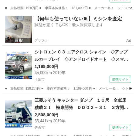
■ 支払総額: 19.8万円 ■ 車両本体価格： 181,000 円 ■ メーカー名： シ
茨城
つくば市
その他
【何年も使っていない🧵】ミシンを査定
状態が悪くてもOK！最大限買取します
プリフラ
Ad
シトロエン Ｃ３ エアクロス シャイン ◇アップ
ルカープレイ ◇アンドロイドオート ◇スマー
トキー ◇クルーズコントロール ◇クリアラン
1,199,000円
45,000km 2019年
スソナー ◇ＥＴＣ ◇衝突軽減ブレーキ ◇ブ
千葉市
提携サイト
ラインドスポットモニタリング ◇点検記録簿
（検9.10）
■ 支払総額: 128.2万円 ■ 車両本体価格： 1,199,000 円 ■ メーカー名：
千葉
千葉市
その他
三菱ふそう キャンター ダンプ １０尺 全低床
積載２ｔ 極東開発 ＤＤ０２－３１ ３方開
手動コボレーン ３，０５０×１，６００ ５ｔ限
2,508,000円
55,441km 2019年
定免許対応 走行５５千ｋｍ 積載２ｔ Ｉ５
佐倉市
提携サイト
５速 マニュアル ２ｔダンプ 極東ダンプ 小