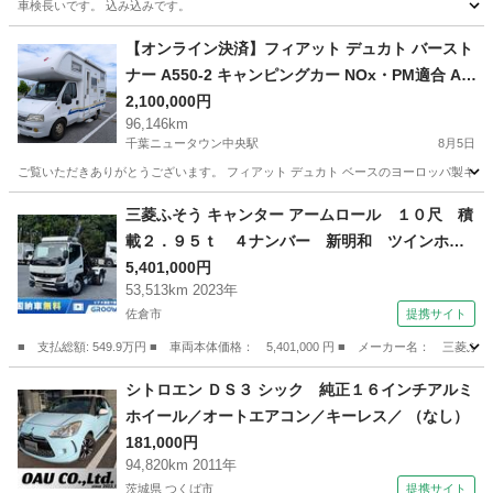
車検長いです。 込み込みです。
千葉
船橋市
その他
ジャガー
【オンライン決済】フィアット デュカト バースト
ナー A550-2 キャンピングカー NOx・PM適合 AT
FFヒーター ルーフエアコン 温水シャワー 装備充
2,100,000円
96,146km
実
千葉ニュータウン中央駅
8月5日
ご覧いただきありがとうございます。 フィアット デュカト ベースのヨーロッパ製キャンピ
千葉
印西市
千葉ニュータウン中央駅
その他
三菱ふそう キャンター アームロール １０尺 積
載２．９５ｔ ４ナンバー 新明和 ツインホイ
スト 走行５３千ｋｍ 車検付 ＭＴ Ｉ５ Ｅ
5,401,000円
53,513km 2023年
ＴＣ２．０ 積載２．９５ｔ コンテナ専用車
佐倉市
提携サイト
新明和アームロール キャブバックステップ 脱
着装置付コンテナ専用車 ＣＣＡ２３－１２
■ 支払総額: 549.9万円 ■ 車両本体価格： 5,401,000 円 ■ メーカー名
（検9.2）
千葉
佐倉市
その他
シトロエン ＤＳ３ シック 純正１６インチアルミ
ホイール／オートエアコン／キーレス／ （なし）
181,000円
94,820km 2011年
茨城県 つくば市
提携サイト