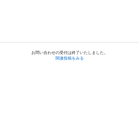
お問い合わせの受付は終了いたしました。
関連投稿をみる
初めての方へ
利用規約
プライバシーポリシー
プライバシー・ステートメント
健全化に資する運用方針
お問い合わせ
運営会社
サイトマップ
ご利用ガイド
フリーワードで探す