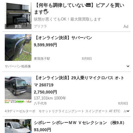
千葉
八千代市
その他
FRP
【何年も調律していない🎹】ピアノを買い
ます🖐️
状態が悪くてもOK！最大限買取します
プリフラ
Ad
【オンライン決済】サバーバン
9,599,999円
東我孫子駅
8月8日
サバーバン他画像
千葉
柏市
東我孫子駅
その他
【オンライン決済】29人乗りマイクロバス オ-ト
マ 260719
2,750,000円
137,101km 1000年
八千代市
8月8日
4.9ディーゼルターボ モケットリクライニングシート スイングオート AT ETC ルー
千葉
八千代市
その他
シボレー シボレーＭＷ Ｖセレクション （検9.8）
93,000円