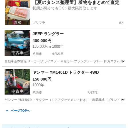
千葉
八街市
ハイゼット
車両
【夏のタンス整理👘】着物をまとめて査定
状態が悪くてもOK！最大限買取します
プリフラ
Ad
JEEP ラングラー
400,000円
135,000km 1000年
中古車
八街市
6月21日
自動車基本情報 メーカー:クライスラー 車名:ジープラングラー グレード:カスタム 排気量:3,950
千葉
八街市
その他
ヤンマー YM1401D トラクター 4WD
150,000円
1000年
中古車
八街市
7月27日
ヤンマー YM1401D トラクター（モアアタッチメント付き） - 農業機械 - ブランド：ヤンマ
千葉
八街市
その他
ページTOPへ