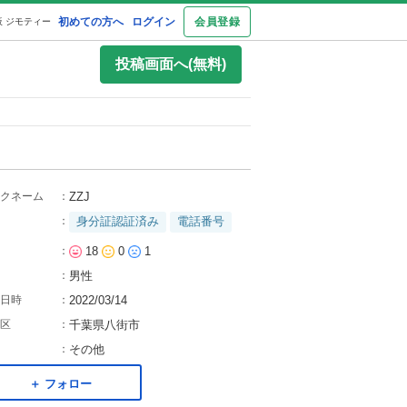
初めての方へ
ログイン
会員登録
 ジモティー
投稿画面へ(無料)
クネーム
：
ZZJ
：
身分証認証済み
電話番号
：
18
0
1
：
男性
日時
：
2022/03/14
区
：
千葉県八街市
：
その他
＋ フォロー