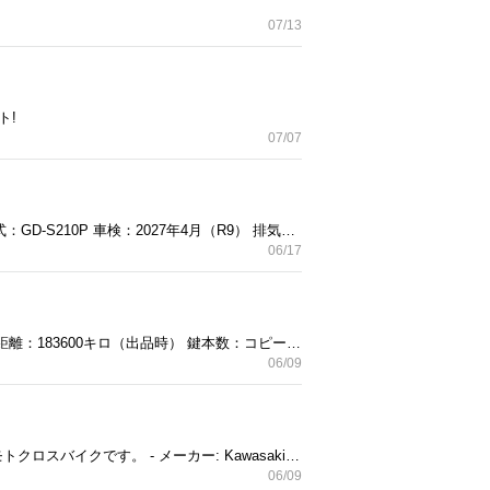
07/13
ト!
07/07
車両名：ダイハツ ハイゼット ダンプトラック 4WD/エアコン/パワーステアリング 年式：2005年（H17） 型式：GD-S210P 車検：2027年4月（R9） 排気量：660cc 走行距離：84,000km
06/17
車両情報◆ メーカー：ダイハツ 車名：ハイゼットトラック 型式：EBD-S500P 年式：2014 車検：なし 走行距離：183600キロ（出品時） 鍵本数：コピーキー2本 エアコン状態：◯ AT/MT：5MT 駆動方式：2WD タイミングチェーン車両 ETC：なし アイドリング：◯ エンジン異音：なし オイル漏れ：なし タイヤ残溝
06/09
鮮やかなライムグリーンの外装とブルーのシートを備えた、オフロード走行向けのKawasaki KXシリーズのモトクロスバイクです。 - メーカー: Kawasaki - モデル名: KX - カラー: ライムグリーン - ハンドルバー: Renthal - 用途: モトクロス ご覧いただきありがとうございます。
06/09