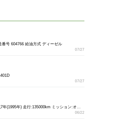
製造番号 604766 給油方式 ディーゼル
07/27
01D
07/27
自動車基本情報 メーカー:クライスラー 車名:ジープラングラー グレード:カスタム 排気量:3,950 cc 年式:平成7年(1995年) 走行:135000km ミッション:オートマチック(AT) ボディタイプ:クロカン、SUV 型式:E-SYMX ■自動車詳細情報 ドア数:3ドア 定員:4人乗り 駆動:4WD、AWD 燃料:ガソリン車 記録簿:なし 修復歴:なし 車台番号:400 輸入経路:新車並行車 ハンドル:左 車歴:自家用 所有者歴:複数オーナー
06/22