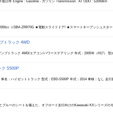
- 平成11年 Engine : Gasoline - ガソリン Transmission : AT ODO : 52000km
000cc ☆DBA-ZRR70G ★電動スライドドア! ★スマートキープッシュスター
プトラック 4WD
 S500P