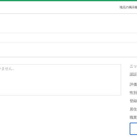
地元の掲示板
ニッ
いません。
認証
評価
性別
登録
居住
職業