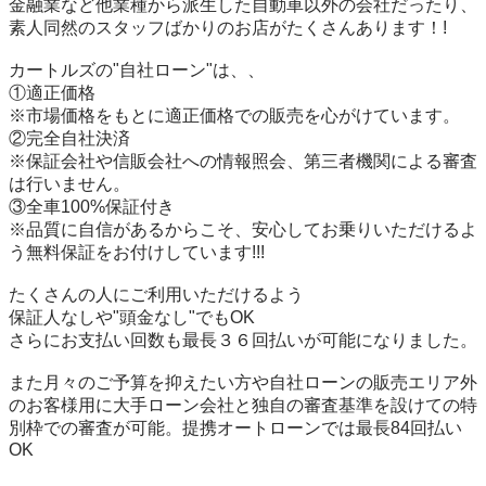
金融業など他業種から派生した自動車以外の会社だったり、
素人同然のスタッフばかりのお店がたくさんあります！!

カートルズの"自社ローン"は、、

①適正価格

※市場価格をもとに適正価格での販売を心がけています。

②完全自社決済

※保証会社や信販会社への情報照会、第三者機関による審査
は行いません。

③全車100%保証付き

※品質に自信があるからこそ、安心してお乗りいただけるよ
う無料保証をお付けしています!!!

たくさんの人にご利用いただけるよう

保証人なしや"頭金なし"でもOK

さらにお支払い回数も最長３６回払いが可能になりました。

また月々のご予算を抑えたい方や自社ローンの販売エリア外
のお客様用に大手ローン会社と独自の審査基準を設けての特
別枠での審査が可能。提携オートローンでは最長84回払い
OK
