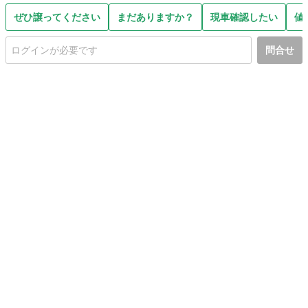
ぜひ譲ってください
まだありますか？
現車確認したい
値
問合せ
初めての方へ
利用規約
プライバシーポリシー
プライバシー・ステートメント
健全化に資する運用方針
お問い合わせ
運営会社
サイトマップ
ご利用ガイド
フリーワードで探す
PC版で表示
都道府県選択
特定商取引法の表示
利用者情報の外部送信について
© 2011-
2026
Jmty, Inc.