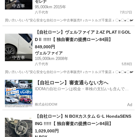
セレナ
中古車
95,000km 2015年
八千代市
7月17日
買い方いろいろ"安心安全な自社ローン中古車販売!! ♪カートルズ千葉店 ♪ 〇●〇●〇● LINEで簡単
千葉
八千代市
セレナ
カートルズ
【自社ローン】ヴェルファイア 2.4Z PLATⅡGOL
DⅡ !!!!!【 独自審査の提携ローン84回】
849,000円
ヴェルファイア
中古車
105,000km 2008年
八千代市
5月8日
買い方いろいろ"安心安全な自社ローン中古車販売!! ♪カートルズ千葉店 ♪ 〇●〇●〇● LINEで簡単
千葉
八千代市
ヴェルファイア
カートルズ
【自社ローン】審査通らない方へ
IDOMの自社ローンは税金・車検の支払いも含んでい
るので毎月の支払額は一定
株式会社IDOM
Ad
【自社ローン】N BOXカスタム G･L HondaSENS
ING !!!!!【 独自審査の提携ローン84回】
1,029,000円