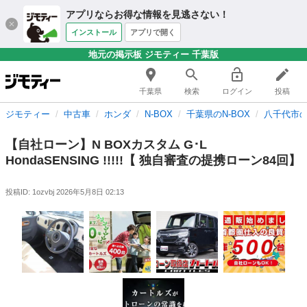
アプリならお得な情報を見逃さない！
インストール
アプリで開く
地元の掲示板 ジモティー 千葉版
千葉県
検索
ログイン
投稿
ジモティー
中古車
ホンダ
N-BOX
千葉県のN-BOX
八千代市の
【自社ローン】N BOXカスタム G･L
HondaSENSING !!!!!【 独自審査の提携ローン84回】
投稿ID: 1ozvbj
2026年5月8日 02:13