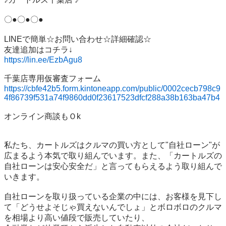
〇●〇●〇●

LINEで簡単☆お問い合わせ☆詳細確認☆

https://lin.ee/EzbAgu8
https://cbfe42b5.form.kintoneapp.com/public/0002cecb798c9
4f86739f531a74f9860dd0f23617523dfcf288a38b163ba47b4
オンライン商談もＯk

私たち、カートルズはクルマの買い方として"自社ローン"が
広まるよう本気で取り組んでいます。また、「カートルズの
自社ローンは安心安全だ」と言ってもらえるよう取り組んで
いきます。

自社ローンを取り扱っている企業の中には、お客様を見下し
て「どうせよそじゃ買えないんでしょ」とボロボロのクルマ
を相場より高い値段で販売していたり、
