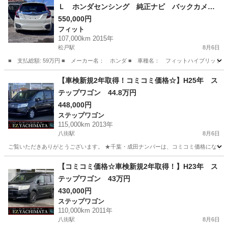
Ｌ ホンダセンシング 純正ナビ バックカメ
ラ 寒冷地仕様 衝突軽減装置 禁煙車 ハーフ
550,000円
フィット
レザーシート スマートキー ＬＥＤヘッド Ｅ
107,000km 2015年
ＴＣ レーダークルーズ 純正１５インチアルミ
松戸駅
8月6日
■ 支払総額: 59万円 ■ メーカー名： ホンダ ■ 車種名： フィットハイブリッド ■ 
千葉
松戸市
松戸駅
フィット
【車検新規2年取得！コミコミ価格☆】H25年 ス
テップワゴン 44.8万円
448,000円
ステップワゴン
115,000km 2013年
八街駅
8月6日
ご覧いただきありがとうございます。 ★千葉・成田ナンバーは、コミコミ価格になります
千葉
八街市
八街駅
ステップワゴン
走行距離
【コミコミ価格☆車検新規2年取得！】H23年 ス
テップワゴン 43万円
430,000円
ステップワゴン
110,000km 2011年
八街駅
8月6日