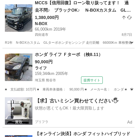
千葉
野田市
N-BOX
車両
MCCS【信用回復】ローン取り扱ってます！ 過
去不問♪ ブラックOK♪ N-BOXカスタム GLタ
ーボホンダセンシング お問い合わせ大歓迎です
1,380,000円
N-BOX
♪！
66,000km 2019年
四街道市
8月7日
R1年 N-BOXカスタム GLターボホンダセンシング 走行距離 66000Kｍ 車検整備付き2年車
千葉
四街道市
N-BOX
MCCS
ホンダ ライフ Ｆターボ （検8.11）
90,000円
ライフ
159,344km 2005年
埼玉県 熊谷市
提携サイト
■ 支払総額: 10万円 ■ 車両本体価格： 90,000 円 ■ メーカー名： ホンダ ■ 車
埼玉
熊谷市
ライフ
【求】古いミシン買わせてください🖐️
状態が悪くてもOK！最大限買取します
プリフラ
Ad
【オンライン決済】ホンダ フィットハイブリッド