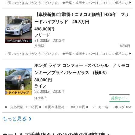
ご覧いただきありがとうございます。 ★千葉・成田ナンバーは、コミコミ価格になります
千葉
八街市
八街駅
ステップワゴン
走行距離
【車検新規2年取得！コミコミ価格】H25年 フリ
ードハイブリッド 49.8万円
498,000円
フリード
71,000km 2013年
八街駅
8月6日
ご覧いただきありがとうございます。 ★千葉・成田ナンバーは、コミコミ価格になります
千葉
八街市
八街駅
フリード
フリードハイブリッド
ホンダ ライフ コンフォートスペシャル ／リモコ
ンキー／プライバシーガラス （検9.6）
80,000円
ライフ
92,000km 2010年
鎌ケ谷市
提携サイト
■ 支払総額: 11.9万円 ■ 車両本体価格： 80,000 円 ■ メーカー名： ホンダ
千葉
鎌ケ谷市
ライフ
もっと見る