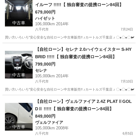
イルーフ !!!!!【 独自審査の提携ローン84回】
679,000円
ハイゼット
中古車
106,000km 2014年
八千代市
7月24日
買い方いろいろ"安心安全な自社ローン中古車販売!! ♪カートルズ千葉店 ♪ 〇●〇●〇● LINEで簡単
千葉
八千代市
ハイゼット
カートルズ
【自社ローン】セレナ 2.0ハイウェイスター S-HY
BRID !!!!!【 独自審査の提携ローン84回】
799,000円
セレナ
中古車
105,000km 2014年
八千代市
7月10日
買い方いろいろ"安心安全な自社ローン中古車販売!! ♪カートルズ千葉店 ♪ 〇●〇●〇● LINEで簡単
千葉
八千代市
セレナ
カートルズ
【自社ローン】ヴェルファイア 2.4Z PLATⅡGOL
DⅡ !!!!!【 独自審査の提携ローン84回】
849,000円
ヴェルファイア
中古車
105,000km 2008年
八千代市
6月5日