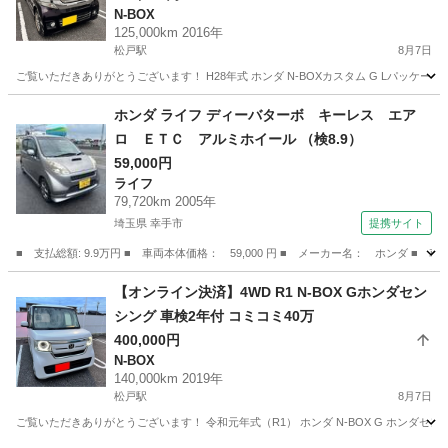
N-BOX
125,000km 2016年
松戸駅
8月7日
ご覧いただきありがとうございます！ H28年式 ホンダ N-BOXカスタム G Lパッケージ
千葉
松戸市
松戸駅
N-BOX
ホンダ ライフ ディーバターボ キーレス エア
ロ ＥＴＣ アルミホイール （検8.9）
59,000円
ライフ
79,720km 2005年
埼玉県 幸手市
提携サイト
■ 支払総額: 9.9万円 ■ 車両本体価格： 59,000 円 ■ メーカー名： ホンダ 
埼玉
幸手市
ライフ
【オンライン決済】4WD R1 N-BOX Gホンダセン
シング 車検2年付 コミコミ40万
400,000円
N-BOX
140,000km 2019年
松戸駅
8月7日
ご覧いただきありがとうございます！ 令和元年式（R1） ホンダ N-BOX G ホンダセンシ