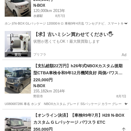
N-BOX
120,000km 2013年
水郷駅
8月7日
ホンダN-BOX GLパッケージ 120000キロ 車検9年4月迄 ワンセグナビ、スマート
千葉
香取市
水郷駅
N-BOX
【求】古いミシン買わせてください🖐️
状態が悪くてもOK！最大限買取します
プリフラ
Ad
【支払総額22万円】h26年式NBOXカスタム後期
型CTBA車検令和9年12月機関良好 両側パワスラ
不具合無し 修復歴無し！
220,000円
N-BOX
155,182km 2014年
野田市
8月7日
U080687286 車名 ホンダ NBOXカスタム グレード SSパッケージ カラー グレー NH73
千葉
野田市
N-BOX
車両
【オンライン決済】【車検R9年7月】H28 N-BOX
カスタム G Lパッケージ パワスラ ETC
350,000円