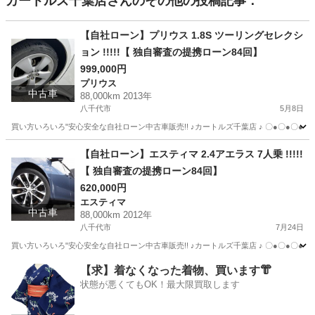
カートルズ千葉店
さんのその他の投稿記事：
【自社ローン】プリウス 1.8S ツーリングセレクシ
ョン !!!!!【 独自審査の提携ローン84回】
999,000円
プリウス
中古車
88,000km 2013年
八千代市
5月8日
買い方いろいろ"安心安全な自社ローン中古車販売!! ♪カートルズ千葉店 ♪ 〇●〇●〇● LINEで簡単
千葉
八千代市
プリウス
カートルズ
【自社ローン】エスティマ 2.4アエラス 7人乗 !!!!!
【 独自審査の提携ローン84回】
620,000円
エスティマ
中古車
88,000km 2012年
八千代市
7月24日
買い方いろいろ"安心安全な自社ローン中古車販売!! ♪カートルズ千葉店 ♪ 〇●〇●〇● LINEで簡単
千葉
八千代市
エスティマ
カートルズ
【求】着なくなった着物、買います👘
状態が悪くてもOK！最大限買取します