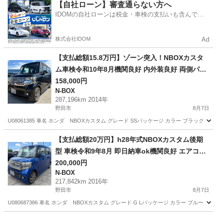
千葉
松戸市
松戸駅
N-BOX
【自社ローン】審査通らない方へ
IDOMの自社ローンは税金・車検の支払いも含んでい
るので毎月の支払額は一定
株式会社IDOM
Ad
【支払総額15.8万円】ゾーン突入！NBOXカスタ
ム車検令和10年8月機関良好 内外装良好 両側パワ
スラ CTBA 不具合無し！
158,000円
N-BOX
287,196km 2014年
野田市
8月7日
U08061385 車名 ホンダ NBOXカスタム グレード SSパッケージ カラー ブラック NH8
千葉
野田市
N-BOX
車両
【支払総額20万円】h28年式NBOXカスタム後期
型 車検令和9年8月 即日納車ok機関良好 エアコン
バッチリ フルセグTV Bluetooth バックカメラ 修
200,000円
N-BOX
復歴無し ワンオーナー
217,842km 2016年
野田市
8月7日
U080687386 車名 ホンダ NBOXカスタム グレード G Lパッケージ カラー ブルー B59