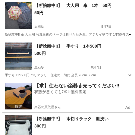
宮城
その他
【断捨離中‼️】 大人用 傘 1本 50円
50円
黒石駅
8月7日
断捨離中‼️ 傘 大人用 写真最後のページは折りたたみ傘、アジサイ柄です 1本50円 
青森
黒石市
黒石駅
その他
大人用
【断捨離中‼️】 手すり 1本500円
500円
黒石駅
8月7日
手すり 1本500円 バリアフリー住宅の一助に 全長 76cm 66cm
青森
黒石市
黒石駅
その他
手すり
【求】使わない楽器🎸売ってください‼️
状態が悪くてもOK✨無料査定
楽器の買取屋さん
Ad
【断捨離中‼️】 水切りラック 皿洗い
300円