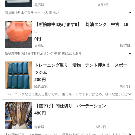
黒石駅
8月7日
断捨離中‼️ 水切りラック 中古 皿洗い
青森
黒石市
黒石駅
その他
水切り
【断捨離中‼️あげます‼️】 灯油タンク 中古 18
L
0円
黒石駅
8月7日
断捨離中‼️ あげます‼️ 灯油タンク 中古 裏に記名あり
青森
黒石市
黒石駅
その他
タンク
トレーニング重り 漬物 テント押さえ スポー
ツジム
200円
陸奥湊駅
8月7日
トレーニングなどに使える重りです。 他にも、アウトドアはじめ、様々な使い方ができ
青森
八戸市
陸奥湊駅
その他
重り
【値下げ】間仕切り パーテーション
480円
青森駅
8月7日
古い間仕切り、パーテーションです。 必要な方がいらっしゃいましたらよろしくお願