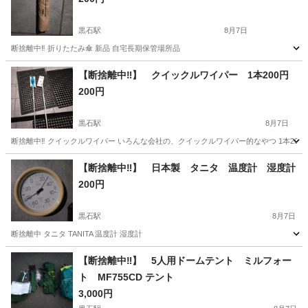
黒石駅
8月7日
断捨離中‼️ 折りたたみ傘 新品 自宅長期保管場所品
青森
黒石市
黒石駅
その他
断捨離
【断捨離中‼️】 クイックルワイパー 1本200円
200円
黒石駅
8月7日
断捨離中‼️ クイックルワイパー いろんな会社の、クイックルワイパー的なやつ 1本20
青森
黒石市
黒石駅
その他
クイックルワイパー
【断捨離中‼️】 日本製 タニタ 温度計 湿度計
200円
黒石駅
8月7日
断捨離中 タニタ TANITA 温度計 湿度計
青森
黒石市
黒石駅
その他
湿度計
【断捨離中‼️】 5人用ドームテント ミルフォー
ト MF755CD テント
3,000円