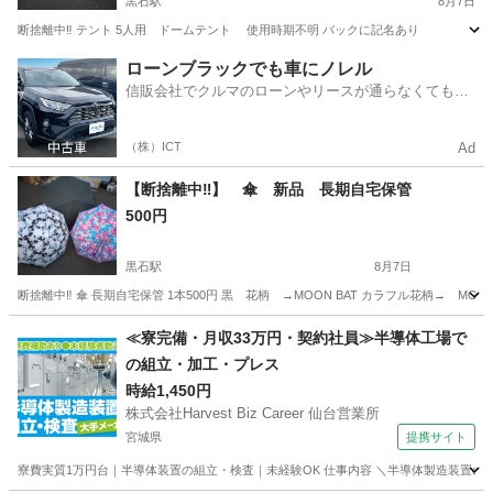
黒石駅
8月7日
断捨離中‼️ テント 5人用 ドームテント 使用時期不明 バックに記名あり
青森
黒石市
黒石駅
その他
ローンブラックでも車にノレル
信販会社でクルマのローンやリースが通らなくてもク
ルマをご利用いただけるサービスがあります！
（株）ICT
Ad
【断捨離中‼️】 傘 新品 長期自宅保管
500円
黒石駅
8月7日
断捨離中‼️ 傘 長期自宅保管 1本500円 黒 花柄 →MOON BAT カラフル花柄→ MOON
青森
黒石市
黒石駅
その他
断捨離
≪寮完備・月収33万円・契約社員≫半導体工場で
の組立・加工・プレス
時給1,450円
株式会社Harvest Biz Career 仙台営業所
宮城県
提携サイト
寮費実質1万円台｜半導体装置の組立・検査｜未経験OK 仕事内容 ＼半導体製造装置の