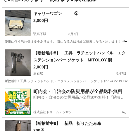
キャリーワゴン ②
2,000円
弘高下駅
8月7日
使用に伴う汚れ傷は多少あります。 気になる方は洗えば綺麗になると思います！ サイズは約70
青森
弘前市
弘高下駅
その他
【断捨離中‼️】 工具 ラチェットハンドル エク
ステンションバー ソケット MITOLOY 製
2,000円
黒石駅
8月7日
断捨離中‼️ 工具 ラチェットハンドル エクステンションバー ソケット (27.24.22.19.17)
青森
黒石市
黒石駅
その他
エクステンション
町内会・自治会の防災用品が全品送料無料
町内会・自治会の防災用品が全品送料無料！「防災備
蓄用品ドットコム」
株式会社ドリームデッサン
Ad
【断捨離中‼️】 新品 折りたたみ傘
200円