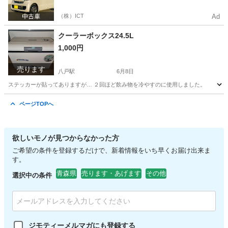
（株）ICT
Ad
クーラーボックス24.5L
1,000円
売ります
八戸駅
6月8日
ステッカーが貼ってありますが… ２回ほど飲み物を冷やすのに使用しました。
青森
八戸市
八戸駅
その他
ページTOPへ
欲しいモノが見つからなかった方
ご希望の条件を登録するだけで、新着情報をいち早くお届け出来ま
す。
青森県
売ります・あげます
その他
選択中の条件
ジモティーメルマガにも登録する