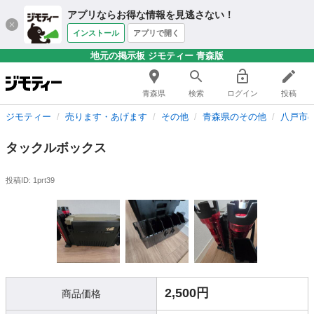
アプリならお得な情報を見逃さない！
インストール
アプリで開く
地元の掲示板 ジモティー 青森版
青森県
検索
ログイン
投稿
ジモティー
売ります・あげます
その他
青森県のその他
八戸市
タックルボックス
投稿ID: 1prt39
2,500円
商品価格