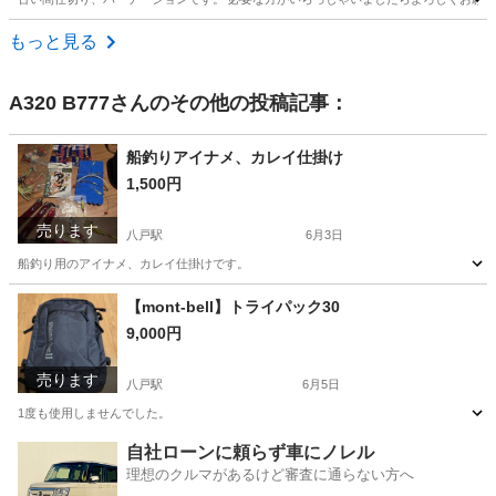
青森
青森市
青森駅
その他
もっと見る
A320 B777
さんのその他の投稿記事：
船釣りアイナメ、カレイ仕掛け
1,500円
売ります
八戸駅
6月3日
船釣り用のアイナメ、カレイ仕掛けです。
青森
八戸市
八戸駅
その他
【mont-bell】トライパック30
9,000円
売ります
八戸駅
6月5日
1度も使用しませんでした。
青森
八戸市
八戸駅
バッグ
mont bell
自社ローンに頼らず車にノレル
理想のクルマがあるけど審査に通らない方へ