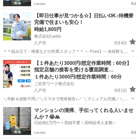
Ad
Lacotto
【即日仕事が見つかる☆】日払いOK♪待機寮
完備で住まいも安心！
時給1,800円
株式会社Lantis
八戸市
8月4日
＊＊組み立て・検査などの作業スタッフ＊＊ --- Point1 --- 未経験も就
業OK！ 工場未経験でもご安心ください！！ 先輩スタッフがイチから
青森
八戸市
工場
スタッフ
【１件あたり3000円/想定作業時間：60分】
丁寧にサポート！ 未経験からスタートした方も多数活躍しています
指定店舗の接客を受ける覆面調査…
☆...
１件あたり3000円/想定作業時間：60分
ご近所ワーク株式会社
八戸市
8月1日
＼年齢＆経験不問／＼スマホで簡単報告♪／ ＼マニュアル完備／＼ス
キマ時間のお小遣い稼ぎにぴったり／ ※業務委託なので履歴書不要で
青森
八戸市
その他
1件
マンションの清掃、手伝ってくれる人いませ
す。 指定店舗の接客を受ける覆面調査のお仕事のお仕事です♪ 指定店
んか？😭🙏
舗へ訪問する覆面調査・報告...
日給例1万円〜 / 登録不要！高時給求人多数✨
Ad
Lacotto