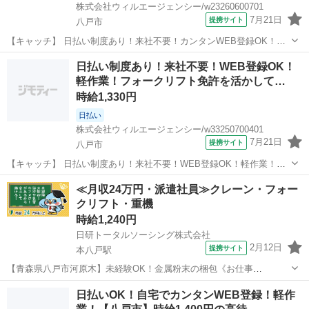
株式会社ウィルエージェンシー/w23260600701
7月21日
提携サイト
八戸市
【キャッチ】 日払い制度あり！来社不要！カンタンWEB登録OK！軽
作業！フォークリフト作業員 経験者優遇 1400円の高時給 八戸市
青森
八戸市
仕分け
日払い制度あり！来社不要！WEB登録OK！
【コメント】 来社不要！WEB登録でスピード採用☆彡 ◇お給料は日
軽作業！フォークリフト免許を活かして…
払いで好きな時にG...
時給1,330円
日払い
株式会社ウィルエージェンシー/w33250700401
7月21日
提携サイト
八戸市
【キャッチ】 日払い制度あり！来社不要！WEB登録OK！軽作業！フ
ォークリフト免許を活かして働こう！ 【コメント】 来社不要！WEB
青森
八戸市
仕分け
≪月収24万円・派遣社員≫クレーン・フォー
登録でスピード採用☆彡 ◇お給料は日払いで好きな時にGET可能
クリフト・重機
◆20代～ミドル・シニ...
時給1,240円
日研トータルソーシング株式会社
2月12日
提携サイト
本八戸駅
【青森県八戸市河原木】未経験OK！金属粉末の梱包《お仕事
No.2A160》 お仕事について 金属粉末をビニール袋へ梱包していく作
青森
八戸市
本八戸駅
その他
日払いOK！自宅でカンタンWEB登録！軽作
業や、粉末をふるいにかけて大きさ別に分ける作業です。 ※業務の変