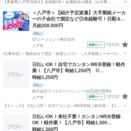
【青森県八戸市河原木】未経験OK！金属粉末の梱包《お仕事
No.2A160》 お仕事について 金属粉末をビニール袋へ梱包していく作
青森
八戸市
本八戸駅
その他
＜八戸市＞【紹介予定派遣】大手製紙メーカ
業や、粉末をふるいにかけて大きさ別に分ける作業です。 ※業務の変
ーの子会社で測定など◎未経験可！日勤＆…
更、就業場所の変更の範囲、契...
月給200,000円
日払い
UTエージェント株式会社
7月21日
提携サイト
八戸市
[仕事内容] ＜製紙会社で測定・検査など◎＞ ＼大手製紙メーカーの
100％子会社でのお仕事！／ 紹介予定派遣のお仕事♪ 最長6ヵ月の派遣
青森
八戸市
工場
日払いOK！自宅でカンタンWEB登録！軽作
契約終了後、双方の合意の上、 派遣先での直接雇用切り替えを前提と
業！【八戸市】時給1,250円 7/…
したお仕事です！ ＜...
時給1,250円
日払い
株式会社ウィルエージェンシー/w33260700801
7月21日
提携サイト
八戸市
【キャッチ】 日払いOK！自宅でカンタンWEB登録！軽作業！【八戸
市】時給1,250円 7/31～8/11の超短期！仕分けた荷物を運ぶだけ シ
青森
八戸市
仕分け
日払いOK！来社不要！カンタンWEB登録
ニア・男女歓迎の簡単軽作業 【コメント】 来社不要！WEB登録でス
OK！軽作業！【八戸市】時給1,300…
ピード採用☆彡...
時給1,300円