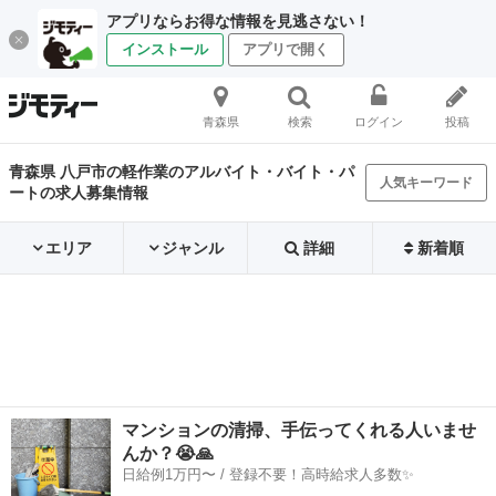
アプリならお得な情報を見逃さない！
インストール
アプリで開く
青森県
検索
ログイン
投稿
青森県 八戸市の軽作業のアルバイト・バイト・パ
人気キーワード
ートの求人募集情報
エリア
ジャンル
詳細
新着順
マンションの清掃、手伝ってくれる人いませ
んか？😭🙏
日給例1万円〜 / 登録不要！高時給求人多数✨