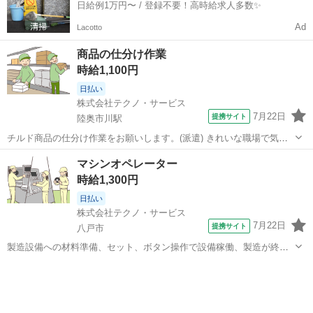
日給例1万円〜 / 登録不要！高時給求人多数✨
Ad
Lacotto
商品の仕分け作業
時給1,100円
日払い
株式会社テクノ・サービス
7月22日
提携サイト
陸奥市川駅
チルド商品の仕分け作業をお願いします。(派遣) きれいな職場で気持
ちよくお仕事しましょう。ゆっくり午後からのお仕事です☆ 幅広い年
青森
八戸市
陸奥市川駅
工場
マシンオペレーター
齢層の方が活躍しています。残業が少なめなので、無理なくお仕事を
時給1,300円
していただけます。 【まずは登録...
日払い
株式会社テクノ・サービス
7月22日
提携サイト
八戸市
製造設備への材料準備、セット、ボタン操作で設備稼働、製造が終わ
った物の検査、製品の場内外への運搬等の作業をお願いします。(派遣)
青森
八戸市
工場
３勤１休で３パターン勤務の交代制。日勤は食堂利用で社食を頼めま
す（３７０円～）。 派遣先に直接...