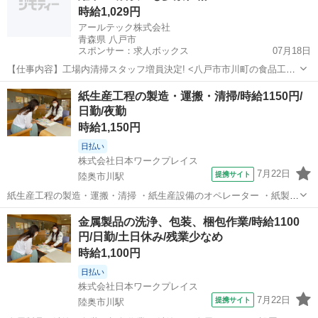
時給1,029円
アールテック株式会社
青森県 八戸市
スポンサー：求人ボックス
07月18日
【仕事内容】工場内清掃スタッフ増員決定! <八戸市市川町の食品工場
> 早朝の3.5時間、短時間勤務! 八戸市市川の食品工場で パート・アル
アルバイト・パート
紙生産工程の製造・運搬・清掃/時給1150円/
バイト清掃スタッフ大募集! 早朝4時から7時30分までの3.5時間勤務 勤
日勤/夜勤
務日数の相談OK...
時給1,150円
日払い
株式会社日本ワークプレイス
7月22日
提携サイト
陸奥市川駅
紙生産工程の製造・運搬・清掃 ・紙生産設備のオペレーター ・紙製品
の運搬業務 ・破損紙の運搬・熔解処理・加工 ・大型紙製造設備の清掃
青森
八戸市
陸奥市川駅
工場
金属製品の洗浄、包装、梱包作業/時給1100
・その他紙製造工程に付帯する業務 このお仕事の特典！！ ・面接交通
円/日勤/土日休み/残業少なめ
費1000円支給 ・週...
時給1,100円
日払い
株式会社日本ワークプレイス
7月22日
提携サイト
陸奥市川駅