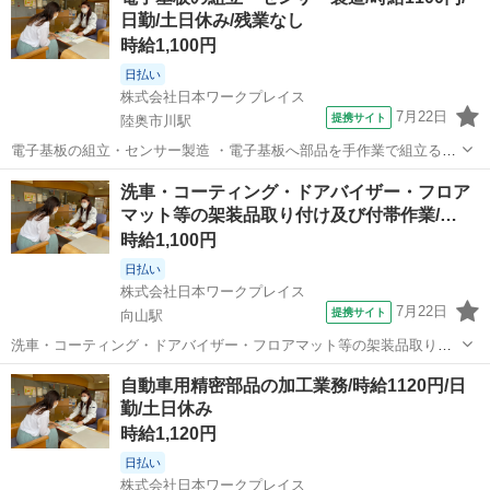
日勤/土日休み/残業なし
時給1,100円
日払い
株式会社日本ワークプレイス
7月22日
提携サイト
陸奥市川駅
電子基板の組立・センサー製造 ・電子基板へ部品を手作業で組立る作
業 ・制御器角度センサーの組立作業 ・拡大鏡や顕微鏡を使用しての検
青森
八戸市
陸奥市川駅
工場
洗車・コーティング・ドアバイザー・フロア
査作業 ・作業終了後の清掃など付随業務 このお仕事の特典！！ ・面
マット等の架装品取り付け及び付帯作業/…
接交通費１０００円支給 ・...
時給1,100円
日払い
株式会社日本ワークプレイス
7月22日
提携サイト
向山駅
洗車・コーティング・ドアバイザー・フロアマット等の架装品取り付
け及び付帯作業 ・新車納車前の洗車作業 ・オプションのボディコーテ
青森
八戸市
向山駅
工場
自動車用精密部品の加工業務/時給1120円/日
ィング施工業務 ・ドアバイザー・フロアマット・シートカバーの取り
勤/土日休み
付け作業 ・車内清掃作業 ※普通...
時給1,120円
日払い
株式会社日本ワークプレイス