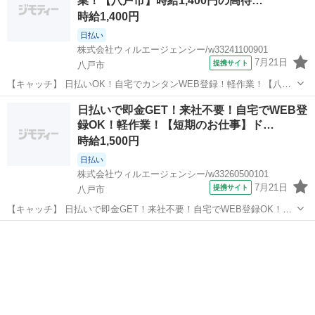
業！【八戸市】時給1,400円の高待…
更、就業場所の変更の範囲、契...
時給1,400円
日払い
株式会社ウィルエージェンシー/w33241100901
7月21日
提携サイト
八戸市
【キャッチ】 日払いOK！自宅でカンタンWEB登録！軽作業！【八戸
市】時給1,400円の高待遇！経験活かして50代も活躍中。フォークリフ
青森
八戸市
仕分け
日払いで即金GET！来社不要！自宅でWEB登
トでの運搬・仕分け。見学OK 【コメント】 来社不要！WEB登録でス
録OK！軽作業！【短期のお仕事】ド…
ピード採用☆彡 ...
時給1,500円
日払い
株式会社ウィルエージェンシー/w33260500101
7月21日
提携サイト
八戸市
【キャッチ】 日払いで即金GET！来社不要！自宅でWEB登録OK！軽
作業！【短期のお仕事】ドライ商品 フォークリフト作業・仕分け作
青森
八戸市
仕分け
業 人気の日勤！ 【コメント】 来社不要！WEB登録でスピード採用
☆彡 ◇お給料は日払い...