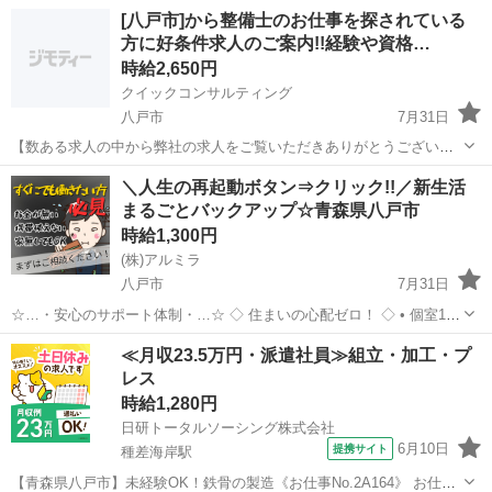
[八戸市]から整備士のお仕事を探されている
方に好条件求人のご案内!!経験や資格…
時給2,650円
クイックコンサルティング
八戸市
7月31日
【数ある求人の中から弊社の求人をご覧いただきありがとうございま
す!!】 全国に様々な求人を5万件以上取り扱っておりご希望条件やご状
青森
八戸市
工場
スタッフ
＼人生の再起動ボタン⇒クリック!!／新生活
況に応じてマッチしそうな求人をご案内いたします!! 応募前に相談だ
まるごとバックアップ☆青森県八戸市
けしてみたい方やどんな求...
時給1,300円
(株)アルミラ
八戸市
7月31日
☆…・安心のサポート体制・…☆ ◇ 住まいの心配ゼロ！ ◇ • 個室1R
完全無料！ • 即日入寮OK！など ◇ 所持金ゼロでもスタートできる！
青森
八戸市
工場
完全無料
≪月収23.5万円・派遣社員≫組立・加工・プ
◇ • 食費・生活費のサポート • 移動費用...
レス
時給1,280円
日研トータルソーシング株式会社
6月10日
提携サイト
種差海岸駅
【青森県八戸市】未経験OK！鉄骨の製造《お仕事No.2A164》 お仕事