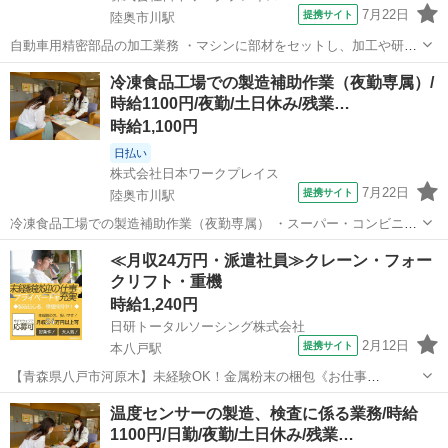
7月22日
提携サイト
陸奥市川駅
自動車用精密部品の加工業務 ・マシンに部材をセットし、加工や研磨
をする作業 ・加工後の製品を、やすり等を使用しバリ取りや面取りを
青森
八戸市
陸奥市川駅
工場
冷凍食品工場での製造補助作業（夜勤専属）/
する作業 ・ノギスやダイヤルゲージ、三次元測定機を使用しての検査
時給1100円/夜勤/土日休み/残業…
作業 ※最初は１台の機械の操作を...
時給1,100円
日払い
株式会社日本ワークプレイス
7月22日
提携サイト
陸奥市川駅
冷凍食品工場での製造補助作業（夜勤専属） ・スーパー・コンビニで
見かける冷凍グラタンの製造作業です ・基本的な製造は機械がおこな
青森
八戸市
陸奥市川駅
工場
≪月収24万円・派遣社員≫クレーン・フォー
うので、補助作業がメインになります ・製品のトッピング作業や検査
クリフト・重機
作業 ・完成品の検品作業や包装、...
時給1,240円
日研トータルソーシング株式会社
2月12日
提携サイト
本八戸駅
【青森県八戸市河原木】未経験OK！金属粉末の梱包《お仕事
No.2A160》 お仕事について 金属粉末をビニール袋へ梱包していく作
青森
八戸市
本八戸駅
その他
温度センサーの製造、検査に係る業務/時給
業や、粉末をふるいにかけて大きさ別に分ける作業です。 ※業務の変
1100円/日勤/夜勤/土日休み/残業…
更、就業場所の変更の範囲、契...