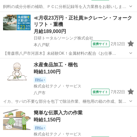
飼料の成分分析の補助、ＰＣに分析記録等を入力業務をお願いしま
す。(派遣) 未経験者大歓迎。長期のお仕事◎就業後も丁寧にフォロー
青森
八戸市
小中野駅
工場
≪月収23万円・正社員≫クレーン・フォーク
し続けます！基本日休み。日勤のみで無理なくお仕事。残業多めで稼
リフト・重機
げます。 派遣先に直接雇用してもらえ...
月給189,000円
日研トータルソーシング株式会社
2月12日
提携サイト
本八戸駅
【青森県八戸市河原木】未経験OK！金属材料の配合《お仕事
No.NS0222》 お仕事について フォークリフトを使用して入荷された材
青森
八戸市
本八戸駅
その他
水産食品加工・梱包
料の受入や粉末材料の配合を行います。 ※業務の変更、就業場所の変
時給1,100円
更の範囲、契約更新の基準に...
日払い
株式会社テクノ・サービス
7月22日
提携サイト
八戸市
イカ、サバの不要な部分を包丁で除法作業、梱包用の箱の作成、製品
の梱包業務などをお願いします。(派遣) 人気の日勤！時給１１００円
青森
八戸市
工場
簡単な伝票入力の作業
で効率よく稼げる！包丁での使用経験ゼロからスタートできるから安
時給1,150円
心！ 勤務時間については相談ＯＫ♪...
日払い
株式会社テクノ・サービス