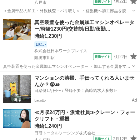
7月22日
提携サイト
八戸市
＜金属部品の加工・外観検査・バリ取り＞ ・旋盤機へ加工部品を脱着
する作業 ・旋盤機加工後の製品を治具を使用し寸法を測定する作業 ・
青森
八戸市
工場
真空装置を使った金属加工マシンオペレータ
傷、ヘコミ等の異常がないかの外観検査 ・加工後の部品を工具を用い
ー/時給1230円/交替制/日勤/夜勤…
てバリ取りする作業 ・加工前・...
時給1,230円
日払い
株式会社日本ワークプレイス
7月22日
提携サイト
陸奥市川駅
真空装置を使った金属加工マシンオペレーター ・加工する金属をマシ
ンに設置する作業 ・加工するマシンの操作作業 ・加工後の製品の目視
青森
八戸市
陸奥市川駅
工場
マンションの清掃、手伝ってくれる人いませ
確認作業 ・設置した製品を取り出し運搬する作業 ※製品は10～15kg
んか？😭🙏
くらいの重さがありますが...
日給例1万円〜 / 登録不要！高時給求人多数✨
Ad
Lacotto
≪月収24万円・派遣社員≫クレーン・フォー
クリフト・重機
時給1,240円
日研トータルソーシング株式会社
2月12日
提携サイト
本八戸駅