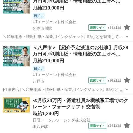
万円可♪印刷用紙・情報用紙の加工オペ…
燃料（木材チップ）供給用コンベ...
月給210,000円
日払い
UTエージェント株式会社
7月21日
提携サイト
陸奥市川駅
＼印刷用紙・情報用紙・産業用インクジェット用紙などを製造してい
ます！／ ☆手に職をつけたい方にオススメ！ 様々な技術や知識が身
青森
八戸市
陸奥市川駅
工場
＜八戸市＞【紹介予定派遣のお仕事】月収28
に着けられるお仕事です♪ ▼紹介予定派遣のお仕事♪ 最長6ヵ月の派遣
万円可♪印刷用紙・情報用紙の加工オペ…
契約終了後、双方の合意の...
月給210,000円
日払い
UTエージェント株式会社
7月21日
提携サイト
八戸市
[仕事内容] ＼印刷用紙・情報用紙・産業用インクジェット用紙などを
製造しています！／ ☆手に職をつけたい方にオススメ！ 様々な技術
青森
八戸市
工場
≪月収24万円・派遣社員≫機械系工場でのク
や知識が身に着けられるお仕事です♪ ▼紹介予定派遣のお仕事♪ 最長6
レーン・フォークリフト 交替制
ヵ月の派遣契約終了後...
時給1,240円
日研トータルソーシング株式会社
2月12日
提携サイト
本八戸駅