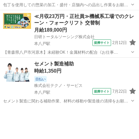
包丁を使用しての惣菜の加工・盛付・店舗内への品出し作業をお願い
します。(派遣) 週休2日のシフト制です。残業なしで、仕事の日もプラ
青森
八戸市
工場
≪月収23万円・正社員≫機械系工場でのクレ
イベート時間をしっかり確保！人気の日勤です。 未経験者歓迎。OJT
ーン・フォークリフト 交替制
社内研修有りで先輩スタッフが...
月給189,000円
日研トータルソーシング株式会社
2月12日
提携サイト
本八戸駅
【青森県八戸市河原木】未経験OK！金属材料の配合《お仕事
No.NS0222》 お仕事について フォークリフトを使用して入荷された材
青森
八戸市
本八戸駅
その他
セメント製造補助
料の受入や粉末材料の配合を行います。 ※業務の変更、就業場所の変
時給1,350円
更の範囲、契約更新の基準に...
日払い
株式会社テクノ・サービス
7月22日
提携サイト
本八戸駅
セメント製造に関わる補助作業、材料の移動や製造後の清掃をお願い
します。（派遣） 外作業あり◎フォークリフト免許をお持ちの方はリ
青森
八戸市
本八戸駅
工場
フトでの運搬作業もあります！免許がなくても相談OK◎ 勤務はシフ
ト制（4週8休）、残業は月10時間...