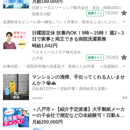
月給189,000円
日研トータルソーシング株式会社 本社（66851821）
7月24日
提携サイト
陸奥市川駅
金属粉末をビニール袋へ梱包していく作業や、粉末をふるいにかけて
大きさ別に分ける作業です。 ◎当社の正社員として取引先企業で勤務
青森
八戸市
陸奥市川駅
仕分け
日曜固定休 扶養内OK！9時～15時！ 週2～3
するお仕事（無期雇用派遣）になります。 ※業務の変更、就業場所の
日で家事と両立できる病院洗濯業務
変更の範囲、契約更新の基準につ...
時給1,042円
ワタキューセイモア株式会社
7月24日
提携サイト
八戸市
仕事内容： ・病院所有物の洗濯及び、乾燥たたみ作業 ≪洗濯物仕分
け⇒洗濯機投入（洗い・乾燥）⇒たたんでカゴに収納≫ ・感染性（イ
青森
八戸市
仕分け
マンションの清掃、手伝ってくれる人いませ
ンフルなど）寝具類の仕分け及び一時消毒作業 ・院内当直室のベッド
んか？😭🙏
メイク業務（1時間程度） ・業...
日給例1万円〜 / 登録不要！高時給求人多数✨
Ad
Lacotto
＜八戸市＞【紹介予定派遣】大手製紙メーカ
ーの子会社で測定など◎未経験可！日勤＆…
月給200,000円
日払い