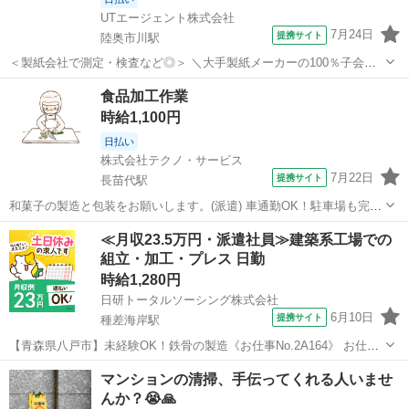
UTエージェント株式会社
7月24日
提携サイト
陸奥市川駅
＜製紙会社で測定・検査など◎＞ ＼大手製紙メーカーの100％子会社
でのお仕事！／ 紹介予定派遣のお仕事♪ 最長6ヵ月の派遣契約終了後、
青森
八戸市
陸奥市川駅
工場
食品加工作業
双方の合意の上、 派遣先での直接雇用切り替えを前提としたお仕事で
時給1,100円
す！ ＜具体的には…＞...
日払い
株式会社テクノ・サービス
7月22日
提携サイト
長苗代駅
和菓子の製造と包装をお願いします。(派遣) 車通勤OK！駐車場も完備
しています◎休憩室あり！休憩時間も大切にできる、ゆとりある環境
青森
八戸市
長苗代駅
工場
≪月収23.5万円・派遣社員≫建築系工場での
です◎ 幅広い年齢層の方が活躍中です。先輩スタッフのサポートあり
組立・加工・プレス 日勤
◎少しずつ慣れていける環境です...
時給1,280円
日研トータルソーシング株式会社
6月10日
提携サイト
種差海岸駅
【青森県八戸市】未経験OK！鉄骨の製造《お仕事No.2A164》 お仕事
について 鉄骨の製造です。主に機械が自動で行ってくれるので、機械
青森
八戸市
種差海岸駅
その他
マンションの清掃、手伝ってくれる人いませ
操作やサポートが中心となります。力任せの作業はありません。 【切
んか？😭🙏
断作業】長い鉄の棒や厚...