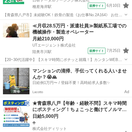
日研トータルソーシング株式会社
6月10日
提携サイト
種差海岸駅
【青森県八戸市】未経験OK！鉄骨の製造《お仕事No.2A164》 お仕事
について 鉄骨の製造です。主に機械が自動で行ってくれるので、機械
青森
八戸市
種差海岸駅
その他
≪月収28.5万円・派遣社員≫製紙系工場での
操作やサポートが中心となります。力任せの作業はありません。 【切
機械操作・製造オペレーター
断作業】長い鉄の棒や厚...
月給210,000円
UTエージェント株式会社
7月25日
提携サイト
陸奥市川駅
【20~30代活躍中】【スキマ時間にポチッと就職！】カンタンWEB登
録でらくらく転職活動！【紹介予定派遣のお仕事】月収28万円可♪印刷
青森
八戸市
陸奥市川駅
その他
マンションの清掃、手伝ってくれる人いませ
用紙・情報用紙の加工オペレーター！未経験歓迎◎《JPQH1-AC》 詳
んか？😭🙏
細情報 ＼印刷用紙...
日給例1万円〜 / 登録不要！高時給求人多数✨
Ad
Lacotto
★青森県八戸【年齢・経験不問】スキマ時間
にポスティング！ちょこっと働けてノルマ…
日給5,000円
株式会社ディリット