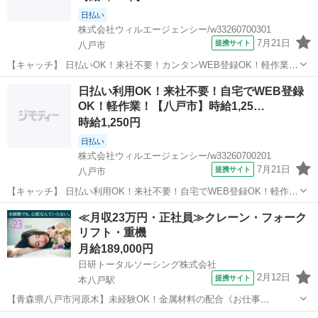
日払い
株式会社ウィルエージェンシー/w33260700301
7月21日
提携サイト
八戸市
【キャッチ】 日払いOK！来社不要！カンタンWEB登録OK！軽作業！
【八戸市】時給1,300円！8月末までの短期！13時始業で朝はゆった
青森
八戸市
仕分け
日払い利用OK！来社不要！自宅でWEB登録
り。週3日＆4h～OKのシンプル仕分け 【コメント】 来社不要！WEB
OK！軽作業！【八戸市】時給1,25…
登録でスピード採...
時給1,250円
日払い
株式会社ウィルエージェンシー/w33260700201
7月21日
提携サイト
八戸市
【キャッチ】 日払い利用OK！来社不要！自宅でWEB登録OK！軽作
業！【八戸市】時給1,250円8月末までの短期！週3日＆4h～OKシンプ
青森
八戸市
仕分け
≪月収23万円・正社員≫クレーン・フォーク
ル仕分け。コンベアから流れる商品を分けるだけ 【コメント】 来社不
リフト・重機
要！WEB登録でス...
月給189,000円
日研トータルソーシング株式会社
2月12日
提携サイト
本八戸駅
【青森県八戸市河原木】未経験OK！金属材料の配合《お仕事
No.NS0222》 お仕事について フォークリフトを使用して入荷された材