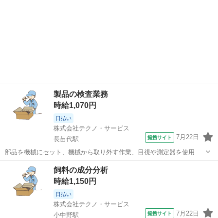
製品の検査業務
時給1,070円
日払い
株式会社テクノ・サービス
7月22日
提携サイト
長苗代駅
部品を機械にセット、機械から取り外す作業、目視や測定器を使用し
た製品の検査、部品の洗浄作業等をお願いします。(派遣) 生活リズム
青森
八戸市
長苗代駅
工場
飼料の成分分析
を崩さず働きやすい、日勤固定のお仕事！残業は月２０時間程度。任
時給1,150円
意なので、ライフスタイルに合わせて...
日払い
株式会社テクノ・サービス
7月22日
提携サイト
小中野駅