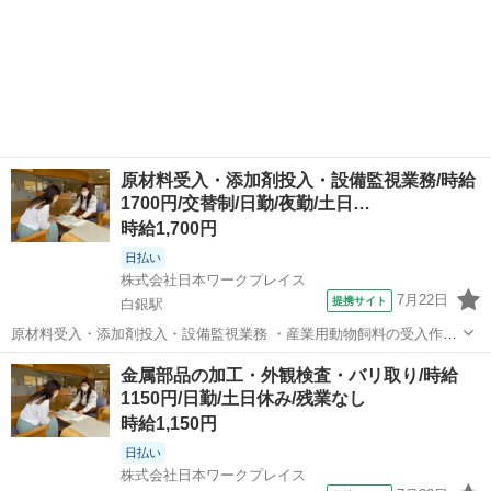
原材料受入・添加剤投入・設備監視業務/時給
1700円/交替制/日勤/夜勤/土日…
時給1,700円
日払い
株式会社日本ワークプレイス
7月22日
提携サイト
白銀駅
原材料受入・添加剤投入・設備監視業務 ・産業用動物飼料の受入作業
・配合時にビタミン・ミネラル等を投入する作業 ・製品抜取りし硬
青森
八戸市
白銀駅
工場
金属部品の加工・外観検査・バリ取り/時給
度・水分含有量を測定 ・運転設備の監視、イレギュラー対応など付随
1150円/日勤/土日休み/残業なし
業務 ・施設内清掃作業 このお...
時給1,150円
日払い
株式会社日本ワークプレイス