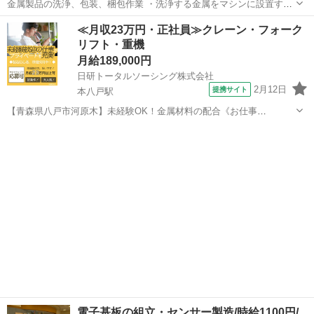
金属製品の洗浄、包装、梱包作業 ・洗浄する金属をマシンに設置する
作業 ・金属製品を洗浄する作業 ・洗浄した金属の目視確認作業 ・設
青森
八戸市
陸奥市川駅
工場
≪月収23万円・正社員≫クレーン・フォーク
置した金属を取り出し真空包装する作業 ※製品は5～15kgくらいの重
リフト・重機
さがあります このお仕事...
月給189,000円
日研トータルソーシング株式会社
2月12日
提携サイト
本八戸駅
【青森県八戸市河原木】未経験OK！金属材料の配合《お仕事
No.NS0222》 お仕事について フォークリフトを使用して入荷された材
青森
八戸市
本八戸駅
その他
料の受入や粉末材料の配合を行います。 ※業務の変更、就業場所の変
更の範囲、契約更新の基準に...
電子基板の組立・センサー製造/時給1100円/