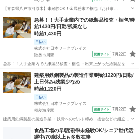
【青森県八戸市河原木】未経験OK！金属粉末の梱包《お仕事
No.2A160》 お仕事について 金属粉末をビニール袋へ梱包していく作
青森
八戸市
本八戸駅
その他
急募！！大手企業内での紙製品検査・梱包/時
業や、粉末をふるいにかけて大きさ別に分ける作業です。 ※業務の変
給1430円/日勤/残業なし
更、就業場所の変更の範囲、契...
時給1,430円
日払い
株式会社日本ワークプレイス
7月22日
提携サイト
陸奥市川駅
急募！！大手企業内での紙製品検査・梱包 ・出来上がった紙製品を一
枚一枚検査 ・製品をまとめて梱包作業 ・作業終了後の清掃など付随業
青森
八戸市
陸奥市川駅
工場
建築用鉄鋼製品の製造作業/時給1220円/日勤/
務 このお仕事の特典！！ ・面接交通費１０００円支給 ・社会保険完
土日休み/残業少なめ
備 ・週仮払い可 ・有給休...
時給1,220円
日払い
株式会社日本ワークプレイス
7月22日
提携サイト
種差海岸駅
建築用鉄鋼製品の製造作業 ・鉄骨へのボルト締め、接合などの組立作
業 ・組立後の鉄鋼製品への溶接作業 ・機械を使用しての鉄鋼製品への
青森
八戸市
種差海岸駅
工場
食品工場の早朝清掃/未経験OK/シニア世代活
穴あけ、研磨作業 ・完成した鉄鋼製品の移動と出荷作業 ・作業終了後
躍中/70歳以上も多数在籍
の清掃作業 ・工具の手配、ケ...