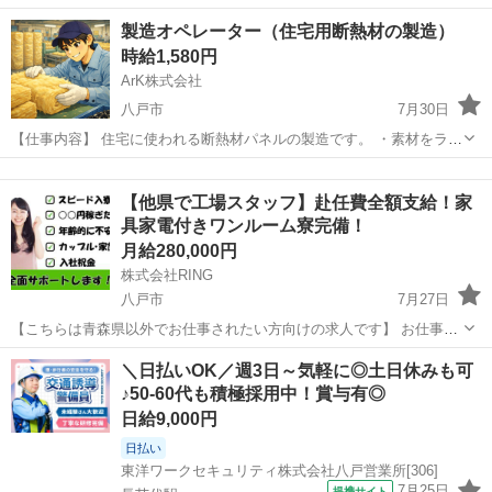
について 鉄骨の製造です。主に機械が自動で行ってくれるので、機械
青森
八戸市
種差海岸駅
その他
製造オペレーター（住宅用断熱材の製造）
操作やサポートが中心となります。力任せの作業はありません。 【切
時給1,580円
断作業】長い鉄の棒や厚...
ArK株式会社
八戸市
7月30日
【仕事内容】 住宅に使われる断熱材パネルの製造です。 ・素材をライ
ンにセット ・自動カット後の製品を取り出す ・サイズを簡単に確認
青森
八戸市
工場
ライン
機械が中心の工程で、力仕事は少なめです。 【勤務時間】 ・07...
【他県で工場スタッフ】赴任費全額支給！家
具家電付きワンルーム寮完備！
月給280,000円
株式会社RING
八戸市
7月27日
【こちらは青森県以外でお仕事されたい方向けの求人です】 お仕事探
しでお困りの方いませんか？？ 弊社が全力でサポートします！ 家具家
青森
八戸市
工場
スタッフ
＼日払いOK／週3日～気軽に◎土日休みも可
電付きワンルーム寮完備！（初期費用０円！） 寮費補助・寮費無料の
♪50-60代も積極採用中！賞与有◎
お仕事多数！ ...
日給9,000円
日払い
東洋ワークセキュリティ株式会社八戸営業所[306]
7月25日
提携サイト