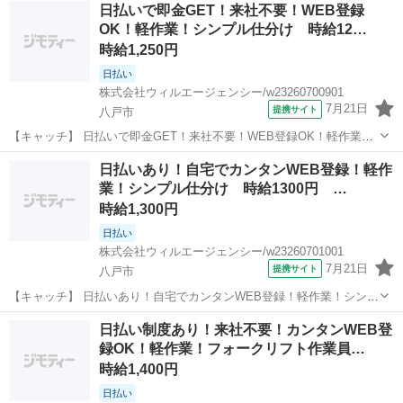
青森
八戸市
本八戸駅
その他
日払いで即金GET！来社不要！WEB登録
料の受入や粉末材料の配合を行います。 ※業務の変更、就業場所の変
OK！軽作業！シンプル仕分け 時給12…
更の範囲、契約更新の基準に...
時給1,250円
日払い
株式会社ウィルエージェンシー/w23260700901
7月21日
提携サイト
八戸市
【キャッチ】 日払いで即金GET！来社不要！WEB登録OK！軽作業！
シンプル仕分け 時給1250円 8月末までの短期 未経験歓迎 八戸市
青森
八戸市
仕分け
日払いあり！自宅でカンタンWEB登録！軽作
【コメント】 来社不要！WEB登録でスピード採用☆彡 ◇お給料は日
業！シンプル仕分け 時給1300円 …
払いで好きな時...
時給1,300円
日払い
株式会社ウィルエージェンシー/w23260701001
7月21日
提携サイト
八戸市
【キャッチ】 日払いあり！自宅でカンタンWEB登録！軽作業！シンプ
ル仕分け 時給1300円 8月末までの短期 午後スタート 未経験歓
青森
八戸市
仕分け
日払い制度あり！来社不要！カンタンWEB登
迎 八戸市 【コメント】 来社不要！WEB登録でスピード採用☆彡 ◇
録OK！軽作業！フォークリフト作業員…
お給料は日払いで好...
時給1,400円
日払い