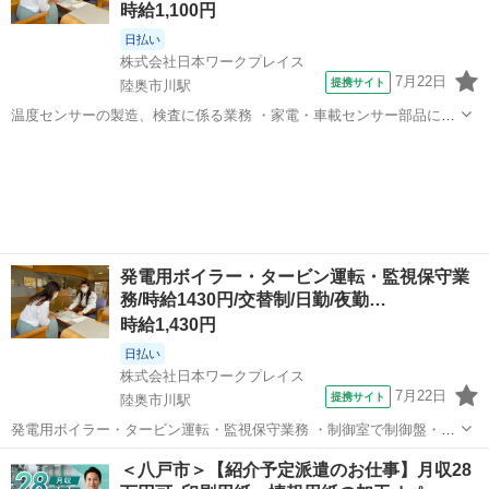
時給1,100円
日払い
株式会社日本ワークプレイス
7月22日
提携サイト
陸奥市川駅
温度センサーの製造、検査に係る業務 ・家電・車載センサー部品にコ
ネクター及び被覆管を指定通りの順番で組付けする作業 ・自動機に部
青森
八戸市
陸奥市川駅
工場
品を供給する作業 ・製品外観を目視検査する作業、拡大鏡と顕微鏡を
使用し外観の検査をする作業 ・接...
発電用ボイラー・タービン運転・監視保守業
務/時給1430円/交替制/日勤/夜勤…
時給1,430円
日払い
株式会社日本ワークプレイス
7月22日
提携サイト
陸奥市川駅
発電用ボイラー・タービン運転・監視保守業務 ・制御室で制御盤・モ
ニターの監視、異常時の報告対応 ・ボイラー・タービンの見回り、異
青森
八戸市
陸奥市川駅
工場
＜八戸市＞【紹介予定派遣のお仕事】月収28
常時の一時対応及び報告、保守 ・電気・蒸気設備の見回り保守業務 ・