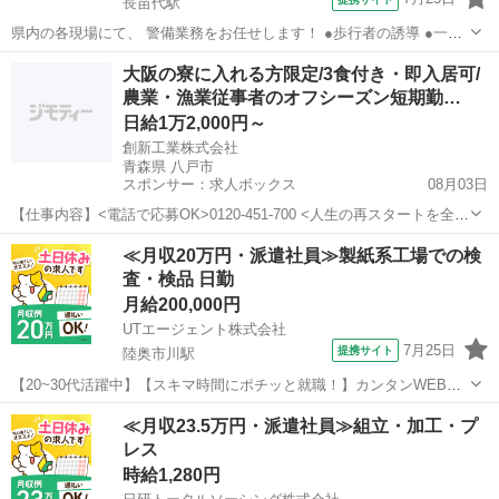
長苗代駅
県内の各現場にて、 警備業務をお任せします！ ●歩行者の誘導 ●一般
車両の誘導 ●工事車両の誘導 これがメインの業務です！ 難しいことは
青森
八戸市
長苗代駅
警備員
大阪の寮に入れる方限定/3食付き・即入居可/
特にありません◎ 土日祝休み・固定休など 希望通りのシフトが可能な
農業・漁業従事者のオフシーズン短期勤…
ので 無理なく働...
日給1万2,000円～
創新工業株式会社
青森県 八戸市
スポンサー：求人ボックス
08月03日
【仕事内容】<電話で応募OK>0120-451-700 <人生の再スタートを全力
応援します > 農業・漁業のオフシーズン限定で 毎年リピート勤務する
アルバイト・パート
≪月収20万円・派遣社員≫製紙系工場での検
方多数! 「明日から住む場所」も、 「温かい3食のごはん」も、 「安
査・検品 日勤
定した仕事」も...
月給200,000円
UTエージェント株式会社
7月25日
提携サイト
陸奥市川駅
【20~30代活躍中】【スキマ時間にポチッと就職！】カンタンWEB登
録でらくらく転職活動！【紹介予定派遣】大手製紙メーカーの子会社
青森
八戸市
陸奥市川駅
その他
≪月収23.5万円・派遣社員≫組立・加工・プ
で測定など◎未経験可！日勤＆土日祝休み♪残業ほぼナシ☆《JZDZ1-
レス
AC》 詳細情報 ＜製紙...
時給1,280円