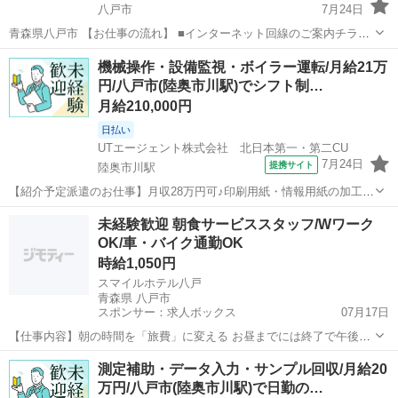
八戸市
7月24日
青森県八戸市 【お仕事の流れ】 ■インターネット回線のご案内チラシ
を「アパート」「マンション」のポストに配るお仕事です。 ※戸建へ
青森
八戸市
ポスティング
スタッフ
機械操作・設備監視・ボイラー運転/月給21万
は配りません。 ■全国自分の好きなエリアで配布できます。ご自宅の
円/八戸市(陸奥市川駅)でシフト制…
近く、職場の帰り道など...
月給210,000円
日払い
UTエージェント株式会社 北日本第一・第二CU
7月24日
提携サイト
陸奥市川駅
【紹介予定派遣のお仕事】月収28万円可♪印刷用紙・情報用紙の加工オ
ペレーター！未経験歓迎 【キャンペーン】 【デジタルギフト】 赴任
青森
八戸市
陸奥市川駅
仕分け
未経験歓迎 朝食サービススタッフ/Wワーク
での新規ご入社の方に！入社日に現金化可能なデジタルギフトで2万円
OK/車・バイク通勤OK
分支給♪ 【日払い制度】...
時給1,050円
スマイルホテル八戸
青森県 八戸市
スポンサー：求人ボックス
07月17日
【仕事内容】朝の時間を「旅費」に変える お昼までには終了で午後は
自由!全国ホテル半額の特典付 時給1200円～!未経験歓迎の朝食スタッ
アルバイト・パート
測定補助・データ入力・サンプル回収/月給20
フ。授業前や家事の合間に 簡単調理&メニュー考案で楽しく働こう! 包
万円/八戸市(陸奥市川駅)で日勤の…
丁を使う調理は基本的にありま...