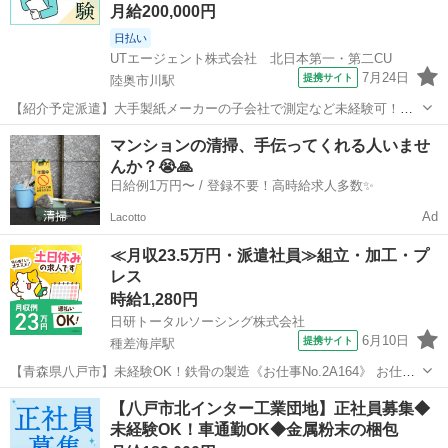
月給200,000円
日払い
UTエージェント株式会社 北日本第一・第二CU
7月24日
提携サイト
陸奥市川駅
【紹介予定派遣】大手製紙メーカーの子会社で測定など未経験可！日
勤＆土日祝休み♪残業ほぼナシ☆ 【キャンペーン】 【デジタルギフ
青森
八戸市
陸奥市川駅
仕分け
マンションの清掃、手伝ってくれる人いませ
ト】 赴任での新規ご入社の方に！入社日に現金化可能なデジタルギフ
んか？😭🙏
トで2万円分支給♪ 【日払い制...
日給例1万円〜 / 登録不要！高時給求人多数✨
Ad
Lacotto
≪月収23.5万円・派遣社員≫組立・加工・プ
レス
時給1,280円
日研トータルソーシング株式会社
6月10日
提携サイト
種差海岸駅
【青森県八戸市】未経験OK！鉄骨の製造《お仕事No.2A164》 お仕事
について 鉄骨の製造です。主に機械が自動で行ってくれるので、機械
青森
八戸市
種差海岸駅
その他
【八戸市北インター工業団地】正社員募集◆
操作やサポートが中心となります。力任せの作業はありません。 【切
未経験OK！車通勤OK◆金属粉末の梱包
断作業】長い鉄の棒や厚...