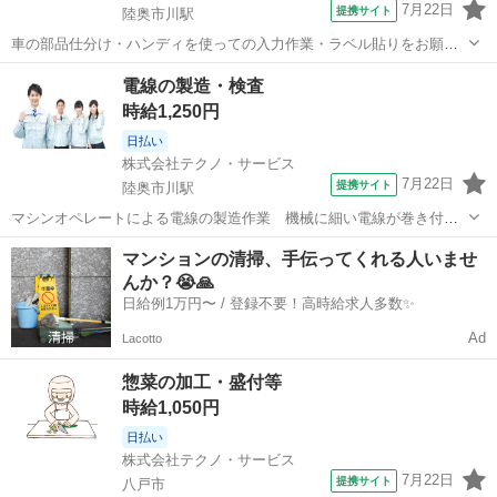
7月22日
提携サイト
陸奥市川駅
車の部品仕分け・ハンディを使っての入力作業・ラベル貼りをお願い
します。(派遣) 働きやすい日勤仕事♪勤務時間はご相談OKです♪ 【日
青森
八戸市
陸奥市川駅
工場
電線の製造・検査
勤固定】生活リズムを崩さず働けます！お財布に嬉しい交通費全額支
時給1,250円
給あり☆彡 【来社不要！簡単オ...
日払い
株式会社テクノ・サービス
7月22日
提携サイト
陸奥市川駅
マシンオペレートによる電線の製造作業 機械に細い電線が巻き付け
てあるボビンを複数セットする・簡単なパソコン操作業務ををお願い
青森
八戸市
陸奥市川駅
工場
マンションの清掃、手伝ってくれる人いませ
します。(派遣) 屋内作業。細かい作業が多いため、視覚的な集中力が
んか？😭🙏
求められます。２０２６年９月末まで...
日給例1万円〜 / 登録不要！高時給求人多数✨
Ad
Lacotto
惣菜の加工・盛付等
時給1,050円
日払い
株式会社テクノ・サービス
7月22日
提携サイト
八戸市