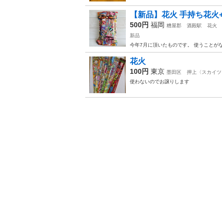
【新品】花火 手持ち花火
500円
福岡
糟屋郡
酒殿駅
花火
新品
今年7月に頂いたものです。 使うことが
花火
100円
東京
墨田区
押上〈スカイツ
使わないのでお譲りします