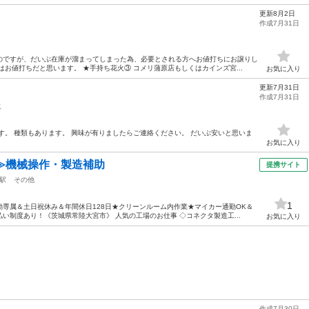
更新8月2日
作成7月31日
のですが、だいぶ在庫が溜まってしまった為、必要とされる方へお値打ちにお譲りし
お値打ちだと思います。 ★手持ち花火③ コメリ蒲原店もしくはカインズ宮...
お気に入り
更新7月31日
作成7月31日
火
す。 種類もあります。 興味が有りましたらご連絡ください。 だいぶ安いと思いま
お気に入り
≫機械操作・製造補助
提携サイト
駅
その他
1
専属＆土日祝休み＆年間休日128日★クリーンルーム内作業★マイカー通勤OK＆
い制度あり！《茨城県常陸大宮市》 人気の工場のお仕事 ◇コネクタ製造工...
お気に入り
作成7月30日