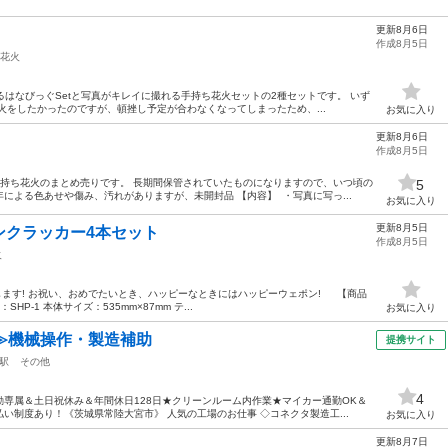
更新8月6日
作成8月5日
花火
るはなびっぐSetと写真がキレイに撮れる手持ち花火セットの2種セットです。 いず
火をしたかったのですが、頓挫し予定が合わなくなってしまったため、...
お気に入り
更新8月6日
作成8月5日
手持ち花火のまとめ売りです。 長期間保管されていたものになりますので、いつ頃の
5
による色あせや傷み、汚れがありますが、未開封品 【内容】 ・写真に写っ...
お気に入り
更新8月5日
ンクラッカー4本セット
作成8月5日
火
します! お祝い、おめでたいとき、ハッピーなときにはハッピーウェポン! 【商品
P-1 本体サイズ：535mm×87mm テ...
お気に入り
≫機械操作・製造補助
提携サイト
駅
その他
4
専属＆土日祝休み＆年間休日128日★クリーンルーム内作業★マイカー通勤OK＆
い制度あり！《茨城県常陸大宮市》 人気の工場のお仕事 ◇コネクタ製造工...
お気に入り
更新8月7日