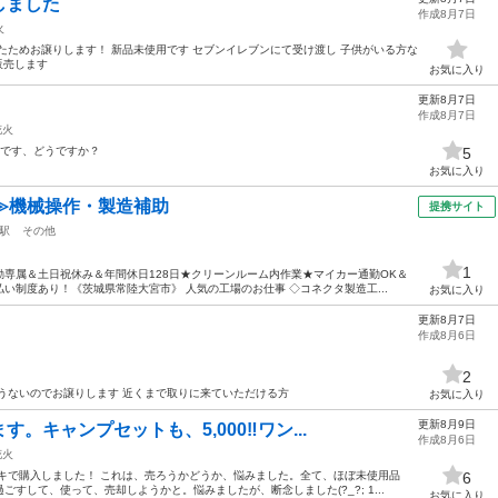
しました
作成8月7日
火
たためお譲りします！ 新品未使用です セブンイレブンにて受け渡し 子供がいる方な
販売します
お気に入り
更新8月7日
作成8月7日
花火
トです、どうですか？
5
お気に入り
≫機械操作・製造補助
提携サイト
駅
その他
1
専属＆土日祝休み＆年間休日128日★クリーンルーム内作業★マイカー通勤OK＆
い制度あり！《茨城県常陸大宮市》 人気の工場のお仕事 ◇コネクタ製造工...
お気に入り
更新8月7日
作成8月6日
2
うないのでお譲りします 近くまで取りに来ていただける方
お気に入り
更新8月9日
キャンプセットも、5,000‼️ワン...
作成8月6日
花火
キで購入しました！ これは、売ろうかどうか、悩みました。全て、ほぼ未使用品
6
すして、使って、売却しようかと。悩みましたが、断念しました(?_?; 1...
お気に入り