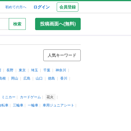
ログイン
会員登録
初めての方へ
投稿画面へ(無料)
検索
人気キーワード
梨
長野
東京
埼玉
千葉
神奈川
島根
岡山
広島
山口
徳島
香川
ミニカー
カードゲーム
花火
自転車
三輪車
一輪車
車用ジュニアシート