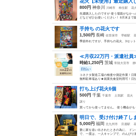
花火【未使用】最近購入
800円
神奈川
川崎市
柿生駅
花
先週購入したのですが 使う場面がなかっ
どなどぜひお使いください！ 8月末まで
手持ち の花火です
1,500円
長崎
佐世保市
早岐駅
季節外れですが、手持ちの花火、3セッ
≪月収22万円・派遣社員
時給1,250円
茨城
常陸大宮市
静
日払い
コネクタ製造工場の検査や測定作業！日勤
無料駐車場あり★就業先食堂利用可！日払
打ち上げ花火6個
500円
千葉
千葉市
土気駅
花火
譲り
買ってから使ってません。 使う機会がも
明日で、受け付け終了します。
5,000円
福岡
北九州市
旦過駅
妻に家を追い出されたときの為に、 ドン
で、一度は、一人キャンプで、のんびり過ご