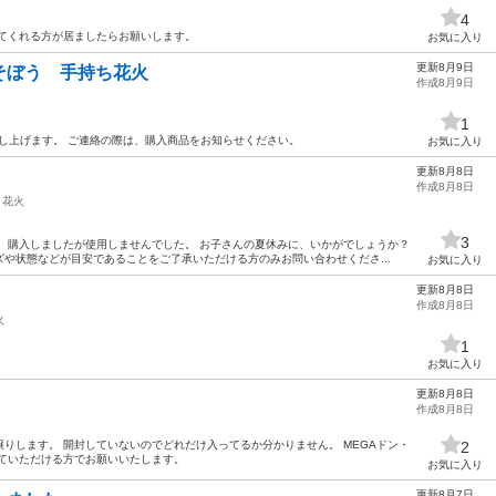
4
ってくれる方が居ましたらお願いします。
お気に入り
更新8月9日
そぼう 手持ち花火
作成8月9日
1
差し上げます。 ご連絡の際は、購入商品をお知らせください。
お気に入り
更新8月8日
作成8月8日
花火
3
 購入しましたが使用しませんでした。 お子さんの夏休みに、いかがでしょうか？
や状態などが目安であることをご了承いただける方のみお問い合わせくださ...
お気に入り
更新8月8日
作成8月8日
火
1
お気に入り
更新8月8日
作成8月8日
りします。 開封していないのでどれだけ入ってるか分かりません。 MEGAドン・
2
来ていただける方でお願いいたします。
お気に入り
更新8月7日