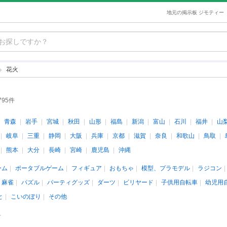
地元の掲示板 ジモティー
花火
795件
青森
岩手
宮城
秋田
山形
福島
新潟
富山
石川
福井
山
岐阜
三重
静岡
大阪
兵庫
京都
滋賀
奈良
和歌山
鳥取
熊本
大分
長崎
宮崎
鹿児島
沖縄
ーム
ポータブルゲーム
フィギュア
おもちゃ
模型、プラモデル
ラジコン
、麻雀
パズル
パーティグッズ
ダーツ
ビリヤード
子供用自転車
幼児用
と
こいのぼり
その他
料