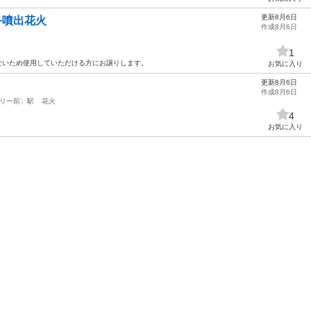
更新8月6日
+噴出花火
作成8月6日
1
ないため使用していただける方にお譲りします。
お気に入り
更新8月6日
作成8月6日
リー前〉駅
花火
4
お気に入り