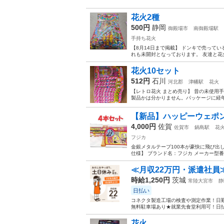
花火2種
500円
静岡
御殿場市
南御殿場駅
手持ち花火
【8月14日まで掲載】 ドンキで売ってい
れも未開封となっております。 友達と花
花火10セット
512円
石川
河北郡
津幡駅
花火
【レトロ花火 まとめ売り】 昔の未使用
製品かは分かりません。パッケージに経年
【新品】ハッピーウェポ
4,000円
佐賀
佐賀市
鍋島駅
花
フジカ
金銀メタルテープ100本が豪快に飛び出
仕様】 ブランド名：フジカ メーカー型番：SH
≪月収22万円・派遣社員
時給1,250円
茨城
常陸大宮市
静
日払い
コネクタ製造工場の検査や測定作業！日勤
無料駐車場あり★就業先食堂利用可！日払
花火