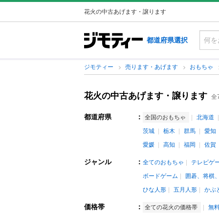
花火の中古あげます・譲ります
都道府県選択
ジモティー
売ります・あげます
おもちゃ
花火の中古あげます・譲ります
全
都道府県
：
全国のおもちゃ
北海道
茨城
栃木
群馬
愛知
愛媛
高知
福岡
佐賀
ジャンル
：
全てのおもちゃ
テレビゲ
ボードゲーム
囲碁、将棋
ひな人形
五月人形
かぶ
価格帯
：
全ての花火の価格帯
無