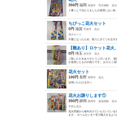
350円
福岡
筑後市
羽犬塚駅
花火
１番くじで当たりましたが使用しない為
ちびっこ花火セット
0円
滋賀
甲賀市
花火
花火セット
不要になったため、取りにきてくれる方
【難あり】ロケット花火
0円
埼玉
所沢市
花火
ご覧いただきありがとうございます。 家
か使用したものの残りです。 おそらく湿
花火セット
100円
長野
茅野市
花火
活用いただける方へ
花火お譲りします①
350円
静岡
静岡市
新蒲原駅
花火
手持ち花火
花火問屋から毎年分けていただいている
ます。 ホームセンター等で購入するよりは