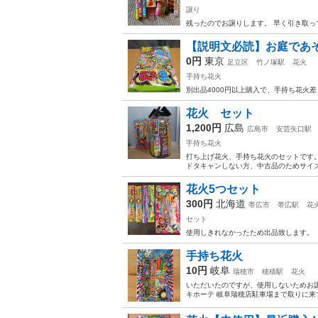
譲り
残ったのでお譲りします。 早く引き取
【説明文必読】お庭であ
0円
東京
足立区
竹ノ塚駅
花火
手持ち花火
別出品4000円以上購入で、手持ち花火
花火 セット
1,200円
広島
広島市
安芸矢口駅
手持ち花火
打ち上げ花火、手持ち花火のセットです。
ドタキャンしない方、中古品のためサイズ
花火5つセット
300円
北海道
帯広市
帯広駅
花
セット
使用しきれなかったため出品致します。
手持ち花火
10円
岐阜
瑞穂市
穂積駅
花火
いただいたのですが、使用しないためお譲
キホーテ 岐阜瑞穂店駐車場まで取りに