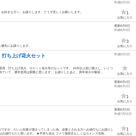
作成8月3日
、お好きな方へ、お譲りします。どうぞ宜しくお願いします。
1
お気に入り
更新8月6日
作成8月3日
3
を優先にお譲りします。
お気に入り
作成8月3日
、打ち上げ花火セット
庭用 打ち上げ花火、ロケット花火等のセットです。 20年以上前に購入し、いくつ
気ていて、通常使用は困難と思います。 お譲りしたあと、異常発火や爆発...
お気に入り
更新8月2日
作成8月2日
1
お気に入り
更新8月2日
作成7月31日
1
のですが、だいぶ在庫が溜まってしまった為、必要とされる方へお値打ちにお譲りし
お値打ちだと思います。 ★手持ち花火 コメリ蒲原店もしくはカインズ宮島...
お気に入り