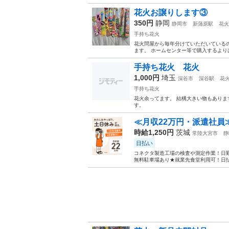
花火お譲りします③
350円
静岡
静岡市
新蒲原駅
花火
手持ち花火
花火問屋から毎年分けていただいている
ます。 ホームセンター等で購入するよりは
手持ち花火 花火
1,000円
埼玉
深谷市
深谷駅
花
手持ち花火
花火余ってます。 結構大きい物もありま
す。
≪月収22万円・派遣社員
時給1,250円
茨城
常陸大宮市
静
日払い
コネクタ製造工場の検査や測定作業！日勤
無料駐車場あり★就業先食堂利用可！日払