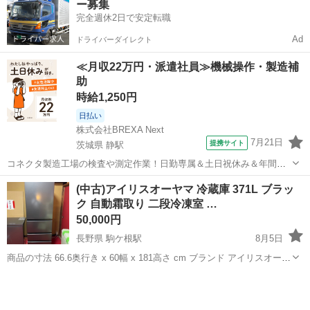
ー募集
完全週休2日で安定転職
Ad
ドライバーダイレクト
≪月収22万円・派遣社員≫機械操作・製造補
助
時給1,250円
日払い
株式会社BREXA Next
7月21日
提携サイト
茨城県 静駅
コネクタ製造工場の検査や測定作業！日勤専属＆土日祝休み＆年間休
日128日★クリーンルーム内作業★マイカー通勤OK＆無料駐車場あり
茨城
常陸大宮市
静駅
その他
(中古)アイリスオーヤマ 冷蔵庫 371L ブラッ
★就業先食堂利用可！日払い制度あり！《茨城県常陸大宮市》 人気の
ク 自動霜取り 二段冷凍室 …
工場のお仕事 ◇コネクタ製造工...
50,000円
長野県 駒ケ根駅
8月5日
商品の寸法 66.6奥行き x 60幅 x 181高さ cm ブランド アイリスオーヤ
マ(IRIS OHYAMA) 容量 371 リットル 設定 小型、冷凍室下側 色 ブラ
長野
駒ヶ根市
駒ケ根駅
キッチン家電
ック 特徴 自動霜取り 25年4月に購入した商品です