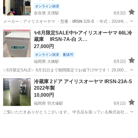
オンライン決済
奈良県 天理駅
8月3日
メーカー：アイリスオーヤマ ・型番：
IRSN
-32B-B ・年式：2024年製
…
奈良
天理市
天理駅
キッチン家電
✨8月限定SALE中✨アイリスオーヤマ 66L冷
蔵庫 IRSN-7A-白 ス…
27,000円
オンライン決済
配送可
福岡県 大橋駅
8月2日
✨8月限定SALE✨ 8月31日まで期間限定でお値下げ中です！ 29,000円
→ 27,000円 ♡本日中なら更に割引も！♡ 9月になりましたら元の価格
福岡
福岡市
大橋駅
キッチン家電
冷蔵庫 2ドア アイリスオーヤマ IRSN-23A-S
へ戻す予定です。 気になっている方はぜひこの機会にご検討ください
2022年製
☺...
10,000円
福岡県 羽犬塚駅
8月1日
ご覧いただきありがとうございます。 中古品を扱っている株式会社ア
シストです。 ------------ ①商品情報 ------------ □ 管理番号：N140175 □ サ
福岡
筑後市
羽犬塚駅
キッチン家電
IRSN
イズ： □メーカー:アイリス □ 購入・...