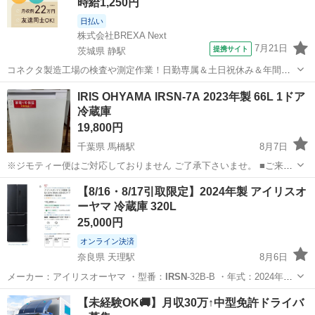
時給1,250円
日払い
株式会社BREXA Next
7月21日
提携サイト
茨城県 静駅
コネクタ製造工場の検査や測定作業！日勤専属＆土日祝休み＆年間休
日128日★クリーンルーム内作業★マイカー通勤OK＆無料駐車場あり
茨城
常陸大宮市
静駅
その他
IRIS OHYAMA IRSN-7A 2023年製 66L 1ドア
★就業先食堂利用可！日払い制度あり！《茨城県常陸大宮市》 人気の
冷蔵庫
工場のお仕事 ◇コネクタ製造工...
19,800円
千葉県 馬橋駅
8月7日
※ジモティー便はご対応しておりません ご了承下さいませ。 ■ご来店
の前に在庫の確認をお願い致します。 ■お問い合わせ番号
千葉
松戸市
馬橋駅
キッチン家電
IRSN
【8/16・8/17引取限定】2024年製 アイリスオ
1039010538998 ■中古品になります。キズや汚れなどがございます。
ーヤマ 冷蔵庫 320L
展示品...
25,000円
オンライン決済
奈良県 天理駅
8月6日
メーカー：アイリスオーヤマ ・型番：
IRSN
-32B-B ・年式：2024年製
…
奈良
天理市
天理駅
キッチン家電
アイリスオーヤマ
【未経験OK🚚】月収30万↑中型免許ドライバ