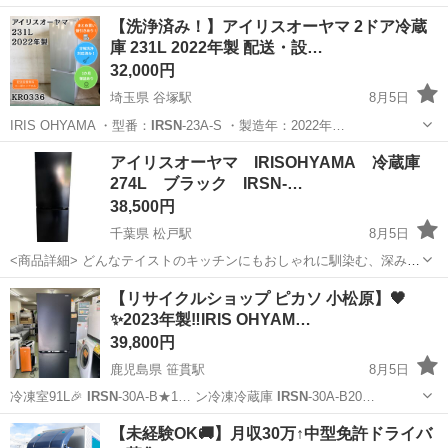
【洗浄済み！】アイリスオーヤマ 2ドア冷蔵
庫 231L 2022年製 配送・設…
32,000円
埼玉県 谷塚駅
8月5日
IRIS OHYAMA ・型番：
IRSN
-23A-S ・製造年：2022年…
埼玉
草加市
谷塚駅
キッチン家電
アイリスオーヤマ
アイリスオーヤマ IRISOHYAMA 冷蔵庫
274L ブラック IRSN-…
38,500円
千葉県 松戸駅
8月5日
<商品詳細> どんなテイストのキッチンにもおしゃれに馴染む、深みの
あるブラックカラーが印象的な2ドア冷凍冷蔵庫です。スリムな省スペ
千葉
松戸市
松戸駅
キッチン家電
IRSN
【リサイクルショップ ピカソ 小松原】🖤
ース設計ながら、頼もしい大容量を実現しています。まとめ買いや作
✨2023年製‼️IRIS OHYAM…
り置きの保存に最適な「100...
39,800円
鹿児島県 笹貫駅
8月5日
冷凍室91L🎉
IRSN
-30A-B★1… ン冷凍冷蔵庫
IRSN
-30A-B20…
鹿児島
鹿児島市
笹貫駅
キッチン家電
IRSN
【未経験OK🚚】月収30万↑中型免許ドライバ