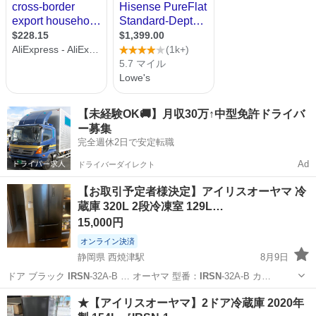
【未経験OK🚚】月収30万↑中型免許ドライバ
ー募集
完全週休2日で安定転職
Ad
ドライバーダイレクト
【お取引予定者様決定】アイリスオーヤマ 冷
蔵庫 320L 2段冷凍室 129L…
15,000円
オンライン決済
静岡県 西焼津駅
8月9日
ドア ブラック
IRSN
-32A-B … オーヤマ 型番：
IRSN
-32A-B カ…
静岡
焼津市
西焼津駅
キッチン家電
★【アイリスオーヤマ】2ドア冷蔵庫 2020年