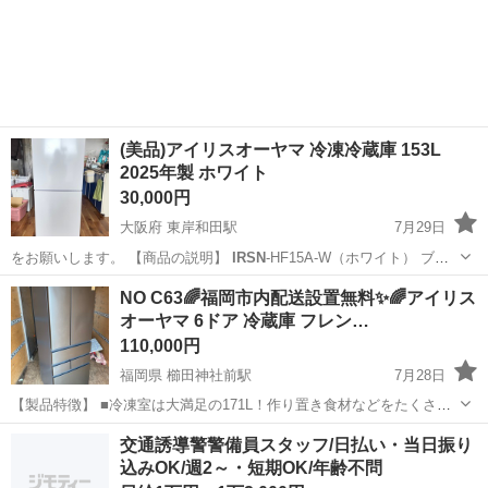
日128日★クリーンルーム内作業★マイカー通勤OK＆無料駐車場あり
茨城
常陸大宮市
静駅
その他
★就業先食堂利用可！日払い制度あり！《茨城県常陸大宮市》 人気の
工場のお仕事 ◇コネクタ製造工...
(美品)アイリスオーヤマ 冷凍冷蔵庫 153L
2025年製 ホワイト
30,000円
大阪府 東岸和田駅
7月29日
をお願いします。 【商品の説明】
IRSN
-HF15A-W（ホワイト） ブラ
ン…
大阪
岸和田市
東岸和田駅
キッチン家電
IRSN
NO C63🌈福岡市内配送設置無料✨🌈アイリス
オーヤマ 6ドア 冷蔵庫 フレン…
110,000円
福岡県 櫛田神社前駅
7月28日
【製品特徴】 ■冷凍室は大満足の171L！作り置き食材などをたくさん
冷凍保存でき、より快適な暮らしをサポート ■高さが約1700mmで他
福岡
福岡市
櫛田神社前駅
キッチン家電
IRSN
交通誘導警警備員スタッフ/日払い・当日振り
社同容量帯と比較して約10cm低く、最上段が平均身長の女性
込みOK/週2～・短期OK/年齢不問
（158cm）でも届きます ■...