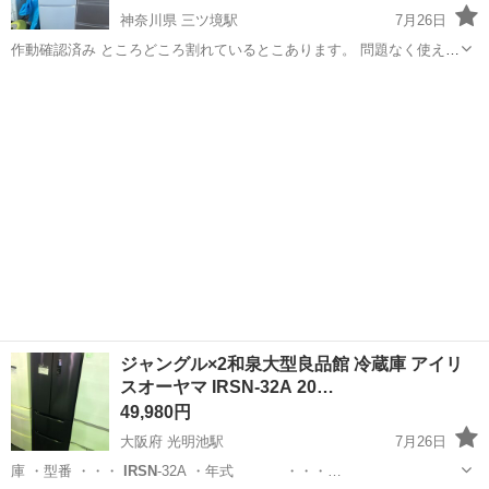
神奈川県 三ツ境駅
7月26日
作動確認済み ところどころ割れているとこあります。 問題なく使えま
す。 傷もあります。 清掃済み お近くでしたら配達いたします。 遠方
神奈川
横浜市
三ツ境駅
キッチン家電
IRSN
はアートセッティングデリバリーに頼んでの配送になります ご来店さ
れても構いま...
ジャングル×2和泉大型良品館 冷蔵庫 アイリ
スオーヤマ IRSN-32A 20…
49,980円
大阪府 光明池駅
7月26日
庫 ・型番 ・・・
IRSN
-32A ・年式 ・・・…