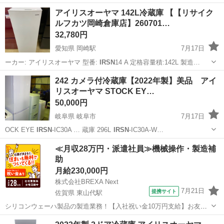
福岡
北九州市
楠橋駅
キッチン家電
IRSN
アイリスオーヤマ 142L冷蔵庫 【【リサイク
ルフカツ岡崎倉庫店】260701…
32,780円
愛知県 岡崎駅
7月17日
ーカー: アイリスオーヤマ 型番:
IRSN
14 A 定格容量積:142L 製造…
愛知
岡崎市
岡崎駅
キッチン家電
アイリスオーヤマ
242 カメラ付冷蔵庫【2022年製】美品 アイ
リスオーヤマ STOCK EY…
50,000円
岐阜県 岐阜市
7月17日
OCK EYE
IRSN
-IC30A … 蔵庫 296L
IRSN
-IC30A-W…
岐阜
岐阜市
キッチン家電
IRSN
≪月収28万円・派遣社員≫機械操作・製造補
助
月給230,000円
株式会社BREXA Next
7月21日
提携サイト
佐賀県 東山代駅
シリコンウェーハ製品の製造業務！【入社祝い金10万円支給】お友達
やカップルとの応募OK◎年間休日129日＆休出なしでプライベート充
佐賀
伊万里市
東山代駅
その他