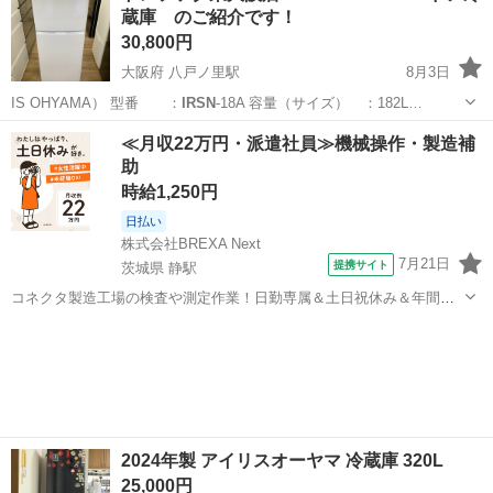
蔵庫 のご紹介です！
30,800円
大阪府 八戸ノ里駅
8月3日
IS OHYAMA） 型番 ：
IRSN
-18A 容量（サイズ） ：182L…
大阪
東大阪市
八戸ノ里駅
キッチン家電
IRIS
≪月収22万円・派遣社員≫機械操作・製造補
助
時給1,250円
日払い
株式会社BREXA Next
7月21日
提携サイト
茨城県 静駅
コネクタ製造工場の検査や測定作業！日勤専属＆土日祝休み＆年間休
日128日★クリーンルーム内作業★マイカー通勤OK＆無料駐車場あり
茨城
常陸大宮市
静駅
その他
★就業先食堂利用可！日払い制度あり！《茨城県常陸大宮市》 人気の
工場のお仕事 ◇コネクタ製造工...
2024年製 アイリスオーヤマ 冷蔵庫 320L
25,000円