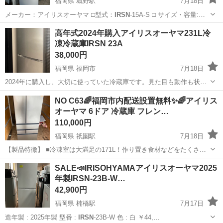
福岡県 城野駅
7月18日
メーカー：アイリスオーヤマ □型式：
IRSN
-15A-S □ サイズ・容量:約
…
福岡
北九州市
城野駅
キッチン家電
商品
高年式2024年購入アイリスオーヤマ231L冷
凍冷蔵庫IRSN 23A
38,000円
福岡県 福岡市
7月18日
2024年に購入し、大切に使っていた冷蔵庫です。見た目も動作も状態
は良好です。自動製氷機は付いていません。 詳細については説明書画
福岡
福岡市
キッチン家電
IRSN
NO C63🌈福岡市内配送設置無料✨🌈アイリス
像を参考にされてください。 エレベーターありですが、運び出しはお
オーヤマ 6ドア 冷蔵庫 フレン…
手伝いできないため、男性お二人...
110,000円
福岡県 祇園駅
7月18日
【製品特徴】 ■冷凍室は大満足の171L！作り置き食材などをたくさん
冷凍保存でき、より快適な暮らしをサポート ■高さが約1700mmで他
福岡
福岡市
祇園駅
キッチン家電
IRSN
SALE📣IRISOHYAMAアイリスオーヤマ2025
社同容量帯と比較して約10cm低く、最上段が平均身長の女性
年製IRSN-23B-W…
（158cm）でも届きます ■...
42,900円
福岡県 楠橋駅
7月17日
造年製 : 2025年製 型番 :
IRSN
-23B-W 色 : 白 ￥44,…