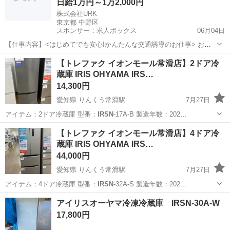
日給1万円～1万2,000円
株式会社URK
東京都 中野区
スポンサー：求人ボックス
06月04日
【仕事内容】<はじめてでも安心!かんたんな交通誘導のお仕事> お願
いするのは、住宅街の工事現場で車や人を安全に誘導するお仕事で
アルバイト・パート
【トレファク イオンモール常滑店】2ドア冷
す。 工事現場といっても、住宅街が多いので、交通量は少なめで落ち
蔵庫 IRIS OHYAMA IRS…
着いた環境。 しかも、複雑な片側交互通行...
14,300円
愛知県 りんくう常滑駅
7月27日
アイテム：2ドア冷蔵庫 型番：
IRSN
-17A-B 製造年数：202…
愛知
常滑市
りんくう常滑駅
キッチン家電
IRSN
【トレファク イオンモール常滑店】4ドア冷
蔵庫 IRIS OHYAMA IRS…
44,000円
愛知県 りんくう常滑駅
7月27日
アイテム：4ドア冷蔵庫 型番：
IRSN
-32A-S 製造年数：202…
愛知
常滑市
りんくう常滑駅
キッチン家電
IRSN
アイリスオーヤマ冷凍冷蔵庫 IRSN-30A-W
17,800円