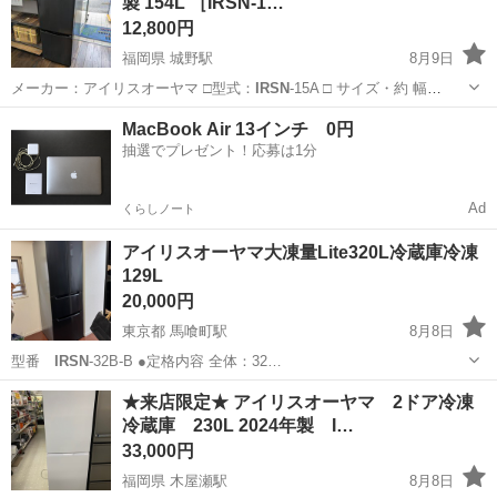
製 154L ［IRSN-1…
12,800円
福岡県 城野駅
8月9日
メーカー：アイリスオーヤマ □型式：
IRSN
-15A □ サイズ・約 幅
477×…
福岡
北九州市
城野駅
キッチン家電
商品
MacBook Air 13インチ 0円
抽選でプレゼント！応募は1分
Ad
くらしノート
アイリスオーヤマ大凍量Lite320L冷蔵庫冷凍
129L
20,000円
東京都 馬喰町駅
8月8日
型番
IRSN
-32B-B ●定格内容 全体：32…
東京
中央区
馬喰町駅
キッチン家電
★来店限定★ アイリスオーヤマ 2ドア冷凍
冷蔵庫 230L 2024年製 I…
33,000円
福岡県 木屋瀬駅
8月8日