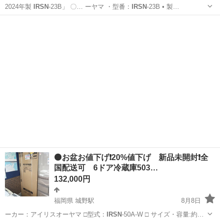
2024年製
IRSN
-23B」 〇… ーヤマ ・型番：
IRSN
-23B • 製…
福岡
北九州市
木屋瀬駅
キッチン家電
IRSN
⚫️お盆お値下げ❗️20%値下げ 新品未開封❗️全
国配送可 6ドア冷蔵庫503…
132,000円
福岡県 城野駅
8月8日
ーカー：アイリスオーヤマ □型式：
IRSN
-50A-W □ サイズ・容量:約…