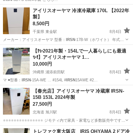
三重
津市
キッチン家電
IRSN
アイリスオーヤマ 冷凍冷蔵庫 170L 【2022年
製】
8,500円
千葉県 東金駅
8月4日
メーカー：アイリスオーヤマ 型番：
IRSN
-17B-W（ホワイト） 年式：
2…
千葉
東金市
東金駅
キッチン家電
【❗️✨2021年製・154Lで一人暮らしにも最適
✨❗️】アイリスオーヤマ 1…
10,000円
沖縄県 浦添前田駅
8月4日
マ ◾️型番：
IRSN
-15A-WE … #154L #
IRSN
15AWE #2…
沖縄
浦添市
浦添前田駅
キッチン家電
IRSN
【春光店】アイリスオーヤマ 冷蔵庫 IRSN-
15B 153L 2024年製
27,500円
北海道 旭川駅
8月4日
⭐⭐⭐⭐⭐⭐⭐⭐⭐⭐⭐⭐⭐⭐⭐ ジモティ内で家具・家電など多数販売中です
⭐⭐⭐⭐⭐⭐⭐⭐⭐⭐⭐⭐⭐⭐⭐ 【商品説明】 冷却動作確認済みです。 万が一
北海道
旭川市
旭川駅
キッチン家電
IRSN
トレファク東大阪店 IRIS OHYAMA 2ドア冷
購入直後に動作不良があった場合には、 返品...