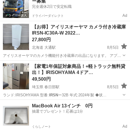
ー募集
完全週休2日で安定転職
Ad
ドライバーダイレクト
【お得】アイリスオーヤマ カメラ付き冷蔵庫
IRSN-IC30A-W 2022…
27,800円
北海道 大通駅
8月5日
アイリスオーヤマのカメラ機能付き冷蔵庫の出品になります。 アプリ
で連携すれば外出先でも冷蔵庫の中の足りない物をチェックできて便
北海道
札幌市
大通駅
キッチン家電
IRSN
【家電1年保証対象商品！+軽トラック無料貸
利です。 サイズ 幅595mm 奥行 600mm 高さ 1890mm 高さはあります
出！】IRISOHYAMA 4ドア…
が、スタイ...
49,500円
埼玉県 春日部駅
8月5日
ランド:IRISOHYAMA 型番:
IRSN
ー32B 年式:2024年製 ◆状…
埼玉
春日部市
春日部駅
キッチン家電
軽トラック
MacBook Air 13インチ 0円
抽選でプレゼント！応募は1分
Ad
くらしノート