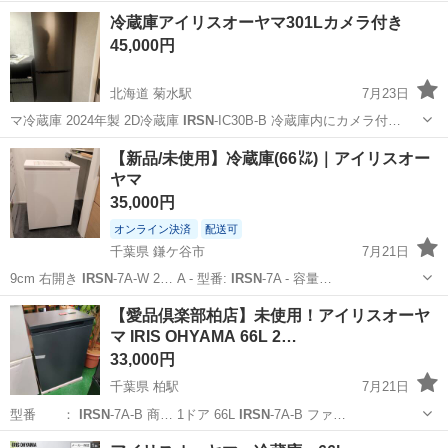
愛知
岡崎市
岡崎駅
キッチン家電
アイリスオーヤマ
冷蔵庫アイリスオーヤマ301Lカメラ付き
45,000円
北海道 菊水駅
7月23日
マ冷蔵庫 2024年製 2D冷蔵庫
IRSN
-IC30B-B 冷蔵庫内にカメラ付…
北海道
札幌市
菊水駅
キッチン家電
アイリスオーヤマ
【新品/未使用】冷蔵庫(66㍑)｜アイリスオー
ヤマ
35,000円
オンライン決済
配送可
千葉県 鎌ケ谷市
7月21日
9cm 右開き
IRSN
-7A-W 2… A - 型番:
IRSN
-7A - 容量…
千葉
鎌ケ谷市
キッチン家電
【愛品倶楽部柏店】未使用！アイリスオーヤ
マ IRIS OHYAMA 66L 2…
33,000円
千葉県 柏駅
7月21日
型番 ：
IRSN
-7A-B 商… 1ドア 66L
IRSN
-7A-B ファ…
千葉
柏市
柏駅
キッチン家電