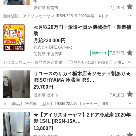
愛知県 碧南市
7月19日
最終値段 アイリスオーヤマ
IRSN
-32B-B 2025年製 4ドア…
愛知
碧南市
キッチン家電
アイリスオーヤマ
≪月収28万円・派遣社員≫機械操作・製造補
助
月給230,000円
株式会社BREXA Next
7月21日
提携サイト
佐賀県 東山代駅
シリコンウェーハ製品の製造業務！【入社祝い金10万円支給】お友達
やカップルとの応募OK◎年間休日129日＆休出なしでプライベート充
佐賀
伊万里市
東山代駅
その他
リユースのサカイ栃木店★ジモティ割あり★
実♪業務はクリーンルームで快適作業◎自社正社員登用制度あり★1食
IRISOHYAMA 冷蔵庫 IRS…
300円～の格安食堂あり！《佐...
29,700円
栃木県 栃木市
7月18日
≫ 【商品】 冷蔵庫 【型番】
IRSN
-23A-S 【メーカー】 IRI…
栃木
栃木市
キッチン家電
IRSN
★【アイリスオーヤマ】2ドア冷蔵庫 2020年
製 154L [IRSN-15A…
13,800円