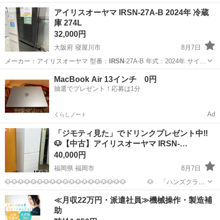
福岡
北九州市
城野駅
キッチン家電
商品
アイリスオーヤマ IRSN-27A-B 2024年 冷蔵
庫 274L
32,000円
大阪府 寝屋川市
8月7日
メーカー：アイリスオーヤマ 型番：
IRSN
-27A-B 年式：2024年 サイ…
大阪
寝屋川市
キッチン家電
IRSN
MacBook Air 13インチ 0円
抽選でプレゼント！応募は1分
Ad
くらしノート
「ジモティ見た」でドリンクプレゼント中‼
🐶【中古】アイリスオーヤマ IRSN-…
40,000円
福岡県 福岡市
8月7日
🐶🐶🐶🐶🐶🐶🐶🐶🐶🐶🐶🐶🐶🐶🐶🐶🐶🐶🐶 🐶 「ハンズクラフ
ト 博多店」 🐶 🐶🐶🐶🐶🐶🐶🐶🐶🐶🐶🐶🐶🐶🐶🐶🐶🐶🐶🐶🐶 ＜絶賛
福岡
福岡市
キッチン家電
IRSN
≪月収22万円・派遣社員≫機械操作・製造補
イベント開催中‼‼＞ 🌈商品ご購入時にスタッフに「ジモテ
助
ィ見...