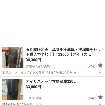
★期間限定★【単身用冷蔵庫・洗濯機をセッ
ト購入で半額！】T13065【アイリス…
36,300円
宮城県 陸前高砂駅
8月5日
商品名：アイリス 2ドア冷蔵庫
IRSN
-27A-B 2022年 サイ…
宮城
仙台市
陸前高砂駅
キッチン家電
IRSN
アイリスオーヤマ冷蔵庫320L
33,000円
三重県 津市
8月4日
IRSN
-32A-B 2024年製 こちら…