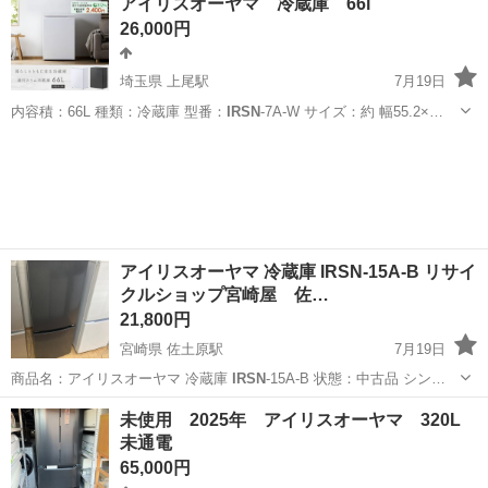
アイリスオーヤマ 冷蔵庫 66l
26,000円
埼玉県 上尾駅
7月19日
内容積：66L 種類：冷蔵庫 型番：
IRSN
-7A-W サイズ：約 幅55.2×…
埼玉
上尾市
上尾駅
キッチン家電
アイリスオーヤマ 冷蔵庫 IRSN-15A-B リサイ
クルショップ宮崎屋 佐…
21,800円
宮崎県 佐土原駅
7月19日
商品名：アイリスオーヤマ 冷蔵庫
IRSN
-15A-B 状態：中古品 シン…
宮崎
宮崎市
佐土原駅
キッチン家電
IRSN
未使用 2025年 アイリスオーヤマ 320L
未通電
65,000円