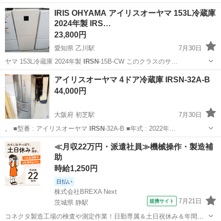
リサイクルショップ エコストップセンターです★
埼玉
新座市
北朝霞駅
キッチン家電
IRSN
IRIS OHYAMA アイリスオーヤマ 153L冷蔵庫
└────────────◆◇◆─┘ ■営業時間・お休み 平日：10:00〜1...
2024年製 IRS…
23,800円
愛知県 乙川駅
7月30日
ヤマ 153L冷蔵庫 2024年製
IRSN
-15B-CW このクラスのサ…
愛知
半田市
乙川駅
キッチン家電
IRSN
アイリスオーヤマ 4ドア冷蔵庫 IRSN-32A-B
44,000円
大阪府 初芝駅
7月30日
。 ■型番 : アイリスオーヤマ
IRSN
-32A-B ■年式 : 2022年…
大阪
堺市
初芝駅
キッチン家電
≪月収22万円・派遣社員≫機械操作・製造補
助
時給1,250円
日払い
株式会社BREXA Next
7月21日
提携サイト
茨城県 静駅
コネクタ製造工場の検査や測定作業！日勤専属＆土日祝休み＆年間休