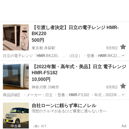
【引渡し者決定】日立の電子レンジ HMR-
BK220
500円
東京都 井荻駅
8月8日
日立の電子レンジ「
HMR
-BK220」 … （日立） ・型番：
HMR
-BK220
・5…
東京
杉並区
井荻駅
キッチン家電
【2022年製・高年式・美品】日立 電子レンジ
HMR-FS182
10,000円
神奈川県 川崎市
8月8日
商品詳細】 ・メーカー：日立 ・型番：
HMR
-FS182 ・年式：2022年製
・…
神奈川
川崎市
キッチン家電
自社ローンに頼らず車にノレル
理想のクルマがあるけど審査に通らない方へ
Ad
（株）ICT