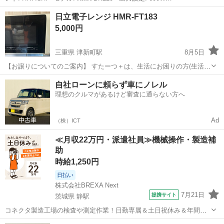
大阪
大阪市
津守駅
キッチン家電
HMR
日立電子レンジ HMR-FT183
5,000円
三重県 津新町駅
8月5日
【お譲りについてのご案内】 すたーつ＋は、生活にお困りの方(生活保
護世帯等)・ひとり親家庭・学生さんや新生活に対して支援を必要とす
三重
津市
津新町駅
キッチン家電
HMR
自社ローンに頼らず車にノレル
る方へ家具・家電を届ける非営利（NPO法人）による地域支援活動 で
理想のクルマがあるけど審査に通らない方へ
す。 皆さまからご提供いた...
Ad
（株）ICT
≪月収22万円・派遣社員≫機械操作・製造補
助
時給1,250円
日払い
株式会社BREXA Next
7月21日
提携サイト
茨城県 静駅
コネクタ製造工場の検査や測定作業！日勤専属＆土日祝休み＆年間休
日128日★クリーンルーム内作業★マイカー通勤OK＆無料駐車場あり
茨城
常陸大宮市
静駅
その他