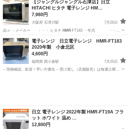
【ジャングルジャングル石津店】日立
HITACHI ヒタチ 電子レンジ HM…
7,980円
大阪府 石津川駅
7月26日
品≫ ・メーカー ・・・ ヒタチ
HMR
-FT183 ・年式 ・・・
…
大阪
堺市
石津川駅
キッチン家電
ジャングル
電子レンジ 日立電子レンジ HMR-FT183
2020年製 小倉北区
4,600円
福岡県 西小倉駅
7月25日
-- 現物確認、歓迎！早い方優先 -- 受け渡し（店舗販売）は毎週土曜日
と日曜日、 小倉北区の到津インターを降りて３分、 小倉高校のそばに
福岡
北九州市
西小倉駅
キッチン家電
HMR
なります。 西小倉駅から車で５分程度です。 ぜひ、ご来店お待ちして
おります。 ...
日立 電子レンジ 2022年製 HMR-FT19A フラ
ット ホワイト 温め …
12,800円