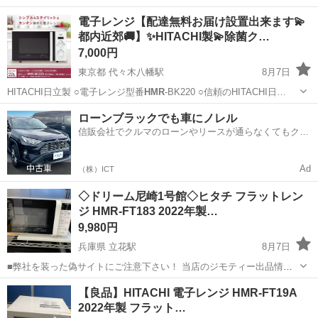
と日曜日、 小倉北区の到津インターを降りて３分、 小倉高校のそばに
福岡
北九州市
西小倉駅
キッチン家電
HMR
電子レンジ【配達無料お届け設置出来ます💫
なります。 西小倉駅から車で５分程度です。 ぜひ、ご来店お待ちして
都内近郊🚚】✨HITACHI製💫除菌ク…
おります。 ...
7,000円
東京都 代々木八幡駅
8月7日
HITACHI日立製 ○電子レンジ型番
HMR
-BK220 ○信頼のHITACHI日…
東京
渋谷区
代々木八幡駅
キッチン家電
届け
ローンブラックでも車にノレル
信販会社でクルマのローンやリースが通らなくてもクル
マをご利用いただけるサービスがあります！
Ad
（株）ICT
◇ドリーム尼崎1号館◇ヒタチ フラットレン
ジ HMR-FT183 2022年製…
9,980円
兵庫県 立花駅
8月7日
■弊社を装った偽サイトにご注意下さい！ 当店のジモティー出品情
報、画像が複数の偽サイトに転載されていることが確認されておりま
兵庫
尼崎市
立花駅
キッチン家電
ドリーム
【良品】HITACHI 電子レンジ HMR-FT19A
す。 これらのサイトに関しましては、当店とは一切関係がございませ
2022年製 フラット…
ん。 偽サイトへのアクセスや個...