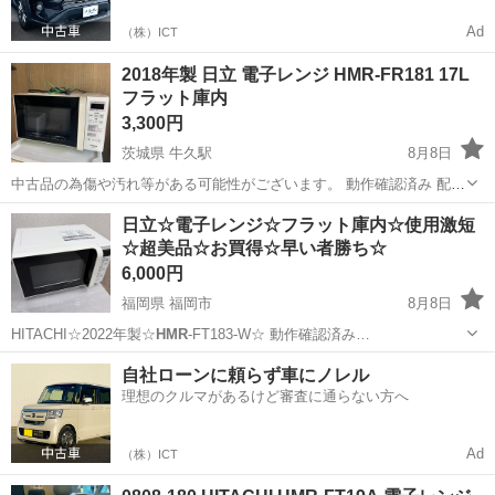
Ad
（株）ICT
2018年製 日立 電子レンジ HMR-FR181 17L
フラット庫内
3,300円
茨城県 牛久駅
8月8日
中古品の為傷や汚れ等がある可能性がございます。 動作確認済み 配送
も承っておりますのでご相談ください。 配送料2,200円〜 距離によっ
茨城
牛久市
牛久駅
キッチン家電
日立☆電子レンジ☆フラット庫内☆使用激短
て配送料は異なりますのでご了承ください。
☆超美品☆お買得☆早い者勝ち☆
6,000円
福岡県 福岡市
8月8日
HITACHI☆2022年製☆
HMR
-FT183-W☆ 動作確認済み…
福岡
福岡市
キッチン家電
自社ローンに頼らず車にノレル
理想のクルマがあるけど審査に通らない方へ
Ad
（株）ICT