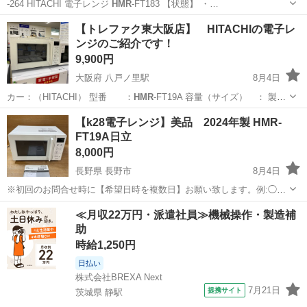
-264 HITACHI 電子レンジ
HMR
-FT183 【状態】 ・…
千葉
千葉市
キッチン家電
【トレファク東大阪店】 HITACHIの電子レ
ンジのご紹介です！
9,900円
大阪府 八戸ノ里駅
8月4日
カー：（HITACHI） 型番 ：
HMR
-FT19A 容量（サイズ） ： 製
造…
大阪
東大阪市
八戸ノ里駅
キッチン家電
HITACHI
【k28電子レンジ】美品 2024年製 HMR-
FT19A日立
8,000円
長野県 長野市
8月4日
※初回のお問合せ時に【希望日時を複数日】お願い致します。例:◯月
◯日◯曜日◯時頃希望(複数日) 16時以降の対応は致しかねます。 初め
長野
長野市
キッチン家電
≪月収22万円・派遣社員≫機械操作・製造補
まして◯◯と申します。 掲載されている品物について、まだ取引は可
助
能でしょうか？ などの...
時給1,250円
日払い
株式会社BREXA Next
7月21日
提携サイト
茨城県 静駅