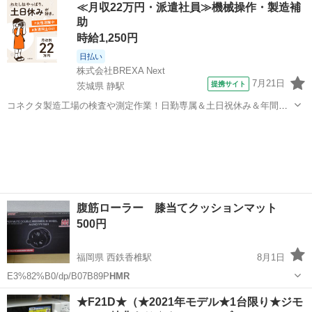
≪月収22万円・派遣社員≫機械操作・製造補
助
時給1,250円
日払い
株式会社BREXA Next
7月21日
提携サイト
茨城県 静駅
コネクタ製造工場の検査や測定作業！日勤専属＆土日祝休み＆年間休
日128日★クリーンルーム内作業★マイカー通勤OK＆無料駐車場あり
茨城
常陸大宮市
静駅
その他
★就業先食堂利用可！日払い制度あり！《茨城県常陸大宮市》 人気の
工場のお仕事 ◇コネクタ製造工...
腹筋ローラー 膝当てクッションマット
500円
福岡県 西鉄香椎駅
8月1日
E3%82%B0/dp/B07B89P
HMR
福岡
福岡市
西鉄香椎駅
フィットネス、トレーニング
★F21D★（★2021年モデル★1台限り★ジモ