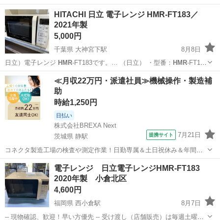
HITACHI 日立 電子レンジ HMR-FT183／
2021年製
5,000円
千葉県 大神宮下駅
8月8日
日立）電子レンジ
HMR
-FT183です。… （日立） ・型番：
HMR
-FT183
・年…
千葉
船橋市
大神宮下駅
生活家電
≪月収22万円・派遣社員≫機械操作・製造補
助
時給1,250円
日払い
株式会社BREXA Next
7月21日
提携サイト
茨城県 静駅
コネクタ製造工場の検査や測定作業！日勤専属＆土日祝休み＆年間休
日128日★クリーンルーム内作業★マイカー通勤OK＆無料駐車場あり
茨城
常陸大宮市
静駅
その他
電子レンジ 日立電子レンジHMR-FT183
★就業先食堂利用可！日払い制度あり！《茨城県常陸大宮市》 人気の
2020年製 小倉北区
工場のお仕事 ◇コネクタ製造工...
4,600円
福岡県 西小倉駅
8月7日
-- 現物確認、歓迎！早い方優先 -- 受け渡し（店舗販売）は毎週土曜日