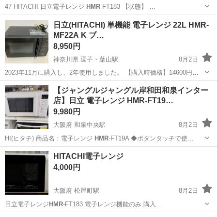
47 HITACHI 日立電子レンジ
HMR
-FT183 【状態】 …
神奈川
横浜市
キッチン家電
HMR
日立(HITACHI) 単機能 電子レンジ 22L HMR-
MF22A K ブ…
8,950円
神奈川県 逗子・葉山駅
8月2日
2023年11月に購入し、2年使用しました。 【購入時価格】14600円
【傷などの状態】とくに目立った傷はありません。 【アピールポイン
神奈川
逗子市
逗子・葉山駅
キッチン家電
【ジャングルジャングル岸和田和泉インター
ト】状態はよく、特に問題なく使えます。 【希望取引場所】逗子市
店】日立 電子レンジ HMR-FT19…
【注意点】箱はありませ...
9,980円
大阪府 和泉中央駅
8月2日
HI(ヒタチ) 商品名：電子レンジ
HMR
-FT19A ◆ボタンタッチで使…
大阪
和泉市
和泉中央駅
キッチン家電
ジャングル
HITACHI電子レンジ
4,000円
大阪府 松屋町駅
8月2日
日立電子レンジ
HMR
-FT183 電子レンジ機能のみ 購入…
大阪
大阪市
松屋町駅
キッチン家電
HITACHI