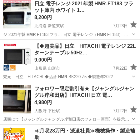
滋賀
守山市
守山駅
キッチン家電
貸し出し
日立 電子レンジ 2021年製 HMR-FT183 フラ
ット庫内 ホワイト 1…
8,200円
北海道 新道東駅
7月23日
ジ 2021年製
HMR
-FT183 フラ… 日立 電子レンジ（
HMR
-FT183） …
北海道
札幌市
新道東駅
キッチン家電
【🍀超美品】日立 HITACHI 電子レンジ 22L
ターンテーブル 50Hz…
9,000円
山形県 山形市
7月22日
売元 日立 HITACHI ◆品番
HMR
-BK220-Z5 ◆製造年2022…
山形
山形市
キッチン家電
フォロワー限定割引有★【ジャングルジャン
グル岸和田店】HITACHI 日立 電…
4,980円
大阪府 下松駅
7月22日
店頭にて【ジャングルジャングル岸和田店のフォロー画面】を提示し
ていただきますと、表示価格から【7%】オフ！ ジャングルジャング
大阪
岸和田市
下松駅
キッチン家電
ジャングル
≪月収28万円・派遣社員≫機械操作・製造補
ル岸和田店 住所 大阪府岸和田市下松町1丁目1-20 ◆◇◆ ただいま買
助
取強化中！ ◆◇◆...