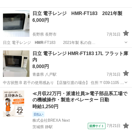
日立 電子レンジ HMR-FT183 2021年製
6,000円
長野県 長野市
7月31日
日立 電子レンジ
HMR
-FT183 2021年製 私の自…
長野
長野市
キッチン家電
日立 電子レンジ HMR-FT183 17L フラット庫
内
8,000円
青森県 八戸駅
7月31日
中古状態:B 若干の使用感あり 【店舗引渡の場合】 住所:〒039-1105 八
戸市八幡五日町31-1 営業時間:9時〜17時 定休日:水曜日・その他不定
青森
八戸市
八戸駅
キッチン家電
≪月収22万円・派遣社員≫電子部品系工場で
休もあり ※商品はすべて店頭販売もしております。 お取引メッセー...
の機械操作・製造オペレーター 日勤
時給1,250円
日払い
株式会社BREXA Next
7月21日
提携サイト
茨城県 静駅