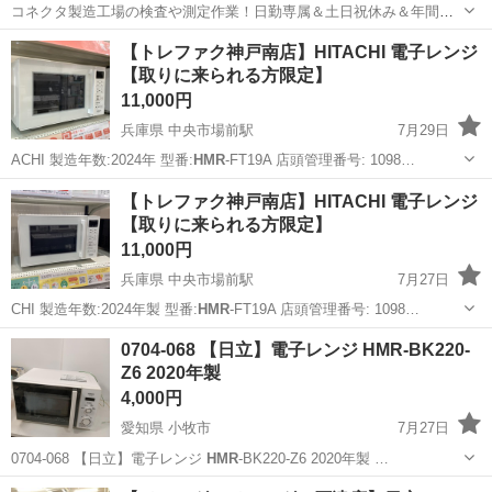
コネクタ製造工場の検査や測定作業！日勤専属＆土日祝休み＆年間休
日128日★クリーンルーム内作業★マイカー通勤OK＆無料駐車場あり
茨城
常陸大宮市
静駅
その他
【トレファク神戸南店】HITACHI 電子レンジ
★就業先食堂利用可！日払い制度あり！《茨城県常陸大宮市》 人気の
【取りに来られる方限定】
工場のお仕事 ◇コネクタ製造工...
11,000円
兵庫県 中央市場前駅
7月29日
ACHI 製造年数:2024年 型番:
HMR
-FT19A 店頭管理番号: 1098…
兵庫
神戸市
中央市場前駅
キッチン家電
貸し出し
【トレファク神戸南店】HITACHI 電子レンジ
【取りに来られる方限定】
11,000円
兵庫県 中央市場前駅
7月27日
CHI 製造年数:2024年製 型番:
HMR
-FT19A 店頭管理番号: 1098…
兵庫
神戸市
中央市場前駅
キッチン家電
貸し出し
0704-068 【日立】電子レンジ HMR-BK220-
Z6 2020年製
4,000円
愛知県 小牧市
7月27日
0704-068 【日立】電子レンジ
HMR
-BK220-Z6 2020年製 …
愛知
小牧市
キッチン家電
HMR