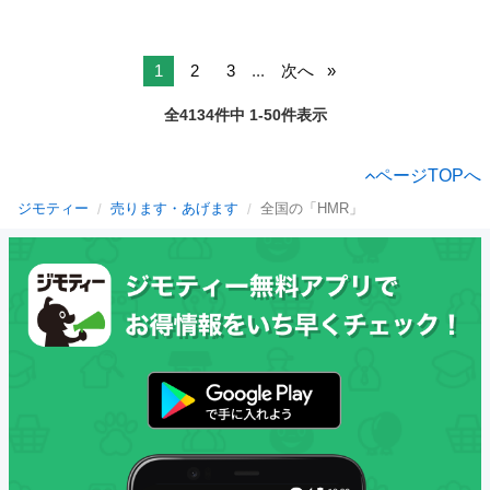
1
2
3
...
次へ
全4134件中 1-50件表示
ページTOPへ
ジモティー
売ります・あげます
全国の「HMR」