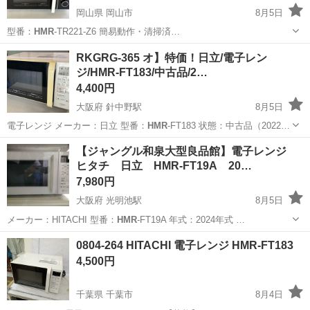
岡山県 岡山市
8月5日
型番：
HMR
-TR221-Z6 簡易動作・清掃済…
岡山
岡山市
キッチン家電
ターンテーブル
RKGRG-365 オ】特価！日立/電子レン
ジ/HMR-FT183/中古品/2…
4,400円
大阪府 針中野駅
8月5日
電子レンジ メーカー：日立 型番：
HMR
-FT183 状態：中古品（2022…
大阪
大阪市
針中野駅
キッチン家電
HMR
【ジャングル和泉大型良品館】電子レンジ
ヒタチ 日立 HMR-FT19A 20…
7,980円
大阪府 光明池駅
8月5日
メーカー：HITACHI 型番：
HMR
-FT19A 年式：2024年式 …
大阪
和泉市
光明池駅
キッチン家電
ジャングル
0804-264 HITACHI 電子レンジ HMR-FT183
4,500円
千葉県 千葉市
8月4日