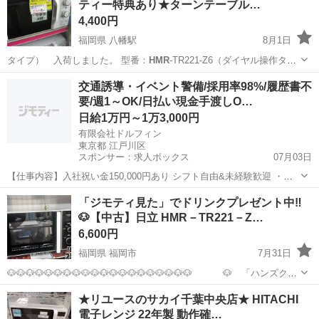
ティー特典あり★ターンテーブル…
腹筋
4,400円
福岡県 八幡駅
8月1日
タイプ） 入荷しました。 型番：
HMR
-TR221-Z6（ダイヤル操作タイ
プ…
福岡
北九州市
八幡駅
キッチン家電
ターンテーブル
交通誘導・イベント警備/採用率98%/履歴書不
要/週1～OK/日払い現金手渡しO…
日給1万円～1万3,000円
有限会社ドルフィン
東京都 江戸川区
スポンサー：求人ボックス
07月03日
【仕事内容】入社祝い金150,000円あり シフト自由&未経験歓迎
・直
行直帰OK ・一部車・自転車・バイク通勤OK ・週1～OK ・日払い・
アルバイト・パート
「ジモティ見た」でドリンクプレゼント中‼
週払いOK、現金手渡しも可能です! <仕事内容> 建築・土木工事現場
🐶【中古】日立 HMR－TR221－Z…
で...
6,600円
福岡県 福岡市
7月31日
🐶🐶🐶🐶🐶🐶🐶🐶🐶🐶🐶🐶🐶🐶🐶🐶🐶🐶🐶🐶 🐶 「ハンズクラ
フト 博多店」 🐶 🐶🐶🐶🐶🐶🐶🐶🐶🐶🐶🐶🐶🐶🐶🐶🐶🐶🐶🐶🐶 ＜絶
福岡
福岡市
キッチン家電
HMR
★リユースのサカイ千葉中央店★ HITACHI
賛イベント開催中‼‼＞ 🌈商品ご購入時にスタッフに「ジモ
電子レンジ 22年製 動作確…
ティ...