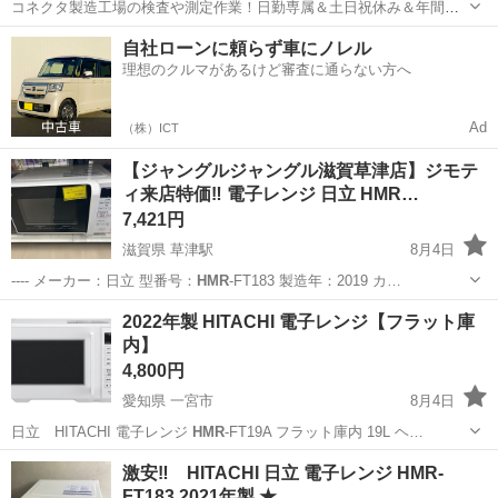
コネクタ製造工場の検査や測定作業！日勤専属＆土日祝休み＆年間休
日128日★クリーンルーム内作業★マイカー通勤OK＆無料駐車場あり
茨城
常陸大宮市
静駅
その他
自社ローンに頼らず車にノレル
★就業先食堂利用可！日払い制度あり！《茨城県常陸大宮市》 人気の
理想のクルマがあるけど審査に通らない方へ
工場のお仕事 ◇コネクタ製造工...
Ad
（株）ICT
【ジャングルジャングル滋賀草津店】ジモテ
ィ来店特価‼ 電子レンジ 日立 HMR…
7,421円
滋賀県 草津駅
8月4日
---- メーカー：日立 型番号：
HMR
-FT183 製造年：2019 カ…
滋賀
草津市
草津駅
キッチン家電
2022年製 HITACHI 電子レンジ【フラット庫
内】
4,800円
愛知県 一宮市
8月4日
日立 HITACHI 電子レンジ
HMR
-FT19A フラット庫内 19L ヘ…
愛知
一宮市
キッチン家電
激安‼️ HITACHI 日立 電子レンジ HMR-
FT183 2021年製 ★