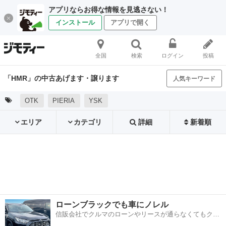
アプリならお得な情報を見逃さない！
インストール
アプリで開く
全国
検索
ログイン
投稿
「HMR」の中古あげます・譲ります
人気キーワード
OTK
PIERIA
YSK
エリア
カテゴリ
詳細
新着順
ローンブラックでも車にノレル
信販会社でクルマのローンやリースが通らなくてもクル
マをご利用いただけるサービスがあります！