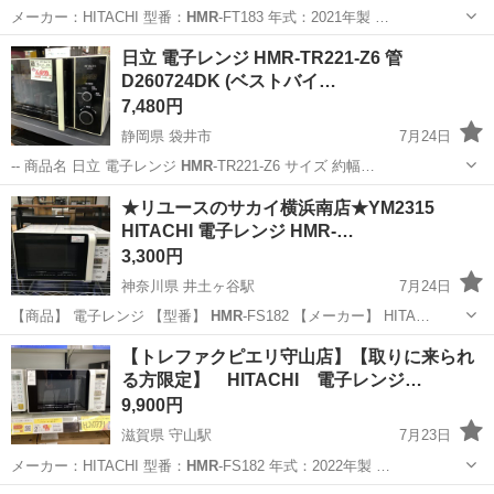
メーカー：HITACHI 型番：
HMR
-FT183 年式：2021年製 …
大阪
和泉市
光明池駅
キッチン家電
ジャングル
日立 電子レンジ HMR-TR221-Z6 管
D260724DK (ベストバイ…
7,480円
静岡県 袋井市
7月24日
-- 商品名 日立 電子レンジ
HMR
-TR221-Z6 サイズ 約幅…
静岡
袋井市
キッチン家電
HMR
★リユースのサカイ横浜南店★YM2315
HITACHI 電子レンジ HMR-…
3,300円
神奈川県 井土ヶ谷駅
7月24日
【商品】 電子レンジ 【型番】
HMR
-FS182 【メーカー】 HITA…
神奈川
横浜市
井土ヶ谷駅
キッチン家電
HMR
【トレファクピエリ守山店】【取りに来られ
る方限定】 HITACHI 電子レンジ…
9,900円
滋賀県 守山駅
7月23日
メーカー：HITACHI 型番：
HMR
-FS182 年式：2022年製 …