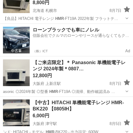
8,800円
北海道 札幌市
8月7日
【良品】HITACHI 電子レンジ
HMR
-FT19A 2022年製 フラットテ…
北海道
札幌市
キッチン家電
HMR
ローンブラックでも車にノレル
信販会社でクルマのローンやリースが通らなくてもクル
マをご利用いただけるサービスがあります！
Ad
（株）ICT
【ご来店限定】＊ Panasonic 単機能電子レ
ンジ 2024年製＊0807…
12,800円
大阪府 上新庄駅
8月7日
asonic ◎2024年製 ◎型番
HMR
-FT19A ◎清掃、動作確認済み …
大阪
大阪市
上新庄駅
キッチン家電
バンビ
【中古】HITACHI 単機能電子レンジ HMR-
BK220 【0805IH】
6,000円
大阪府 津守駅
8月5日
ンド: HITACHI - モデル:
HMR
-BK220 - 出力設定: 600W…