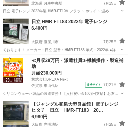
北海道 月寒中央駅
7月25日
日立 電子レンジ 2022年製
HMR
-FT19A フラット ホワイト 温め…
北海道
札幌市
月寒中央駅
キッチン家電
日立 HMR-FT183 2022年 電子レンジ
6,400円
大阪府 寝屋川市
7月25日
ております！ メーカー：日立 型番：
HMR
-FT183 年式：2022年 ●詳…
大阪
寝屋川市
キッチン家電
HMR
≪月収28万円・派遣社員≫機械操作・製造補
助
月給230,000円
株式会社BREXA Next
7月21日
提携サイト
佐賀県 東山代駅
シリコンウェーハ製品の製造業務！【入社祝い金10万円支給】お友達
やカップルとの応募OK◎年間休日129日＆休出なしでプライベート充
佐賀
伊万里市
東山代駅
その他
【ジャングル和泉大型良品館】電子レンジ
実♪業務はクリーンルームで快適作業◎自社正社員登用制度あり★1食
ヒタチ 日立 HMR-FT183 20…
300円～の格安食堂あり！《佐...
6,980円
大阪府 光明池駅
7月25日