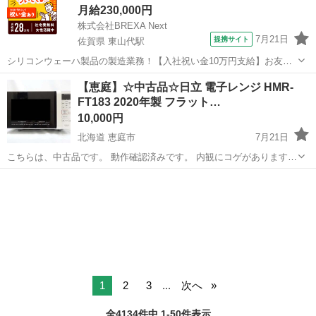
月給230,000円
株式会社BREXA Next
7月21日
提携サイト
佐賀県 東山代駅
シリコンウェーハ製品の製造業務！【入社祝い金10万円支給】お友達
やカップルとの応募OK◎年間休日129日＆休出なしでプライベート充
佐賀
伊万里市
東山代駅
その他
【恵庭】☆中古品☆日立 電子レンジ HMR-
実♪業務はクリーンルームで快適作業◎自社正社員登用制度あり★1食
FT183 2020年製 フラット…
300円～の格安食堂あり！《佐...
10,000円
北海道 恵庭市
7月21日
こちらは、中古品です。 動作確認済みです。 内観にコゲがあります。
落としきれない汚れがあります。 側面にテープ剥がし跡がございま
北海道
恵庭市
キッチン家電
店頭
す。 店頭まで引き取りに来ていただければ送料はかかりません。 店頭
金額...
1
2
3
...
次へ
全4134件中 1-50件表示