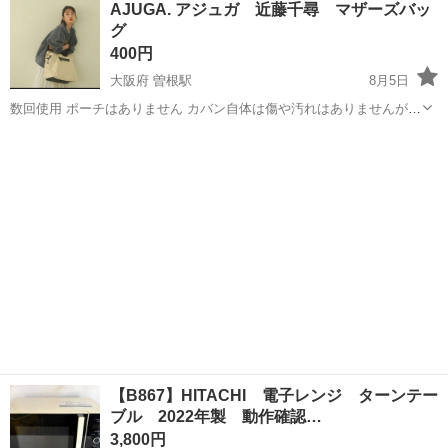
AJUGA. アジュガ 近藤千尋 マザーズバッ
★就業先食堂利用可！日払い制度あり！《茨城県常陸大宮市》 人気の
グ
工場のお仕事 ◇コネクタ製造工...
400円
大阪府 曽根駅
8月5日
数回使用 ポーチはありません カバン自体は傷や汚れはありませんが水
シミがカバンの口あたりにあります。 表側は取手の側に。 そんな目立
大阪
豊中市
曽根駅
マタニティ用品
ちません。 中のシミはわかります。 4.5枚目記載 https://tokyo...
【B867】HITACHI 電子レンジ ターンテー
ブル 2022年製 動作確認…
3,800円