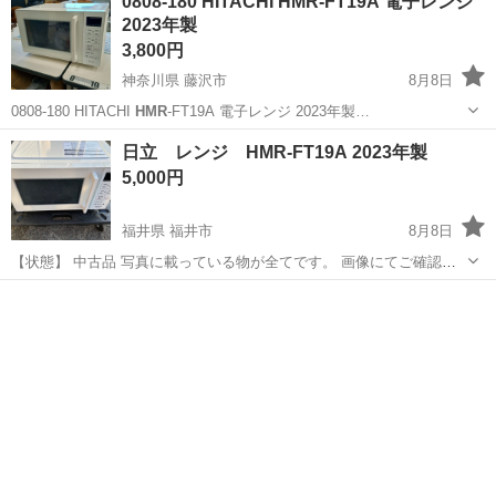
0808-180 HITACHI HMR-FT19A 電子レンジ
2023年製
3,800円
神奈川県 藤沢市
8月8日
0808-180 HITACHI
HMR
-FT19A 電子レンジ 2023年製…
神奈川
藤沢市
キッチン家電
HMR
日立 レンジ HMR-FT19A 2023年製
5,000円
福井県 福井市
8月8日
【状態】 中古品 写真に載っている物が全てです。 画像にてご確認く
ださい。 現状お渡しになります。 神経質な方はご遠慮ください。 検
福井
福井市
キッチン家電
HMR
品は素人によるものです。十分気を付けてはおりますが、見落として
いる傷や汚れ等ある場...