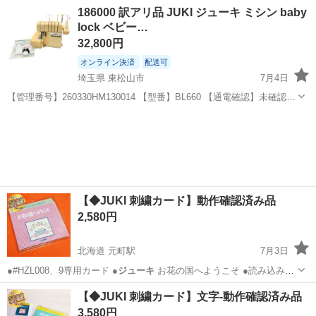
広島
呉市
広駅
生活家電
186000 訳アリ品 JUKI ジューキ ミシン baby
lock ベビー…
32,800円
オンライン決済
配送可
埼玉県 東松山市
7月4日
【管理番号】260330HM130014 【型番】BL660 【通電確認】未確認
【動作確認】未確認 ■コンディション・状態 全体的に日焼けによる色
埼玉
東松山市
生活家電
糸取
の変色がみられます。 使用感あり。 ...
【◆JUKI 刺繍カード】動作確認済み品
2,580円
北海道 元町駅
7月3日
●#HZL008、9専用カード ●
ジューキ
お花の国へようこそ ●読み込み
確…
北海道
札幌市
元町駅
生活家電
HZL
【◆JUKI 刺繍カード】文字-動作確認済み品
3,580円