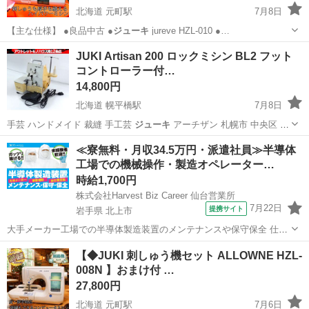
北海道 元町駅
7月8日
【主な仕様】 ●良品中古 ●
ジューキ
jureve HZL-010 ●…
北海道
札幌市
元町駅
生活家電
HZL
JUKI Artisan 200 ロックミシン BL2 フット
コントローラー付…
14,800円
北海道 幌平橋駅
7月8日
手芸 ハンドメイド 裁縫 手工芸
ジューキ
アーチザン 札幌市 中央区 南
12…
北海道
札幌市
幌平橋駅
生活家電
≪寮無料・月収34.5万円・派遣社員≫半導体
工場での機械操作・製造オペレーター…
時給1,700円
株式会社Harvest Biz Career 仙台営業所
7月22日
提携サイト
岩手県 北上市
大手メーカー工場での半導体製造装置のメンテナンスや保守保全 仕事
内容 ＼フラッシュメモリの製造を行う工場で半導体製造装置の保守・
岩手
北上市
その他
【◆JUKI 刺しゅう機セット ALLOWNE HZL-
点検のお仕事／ 新工場新設に伴い、請負現場の立ち上げを行います！
008N 】おまけ付 …
※立ち上げ時期目安：2...
27,800円
北海道 元町駅
7月6日