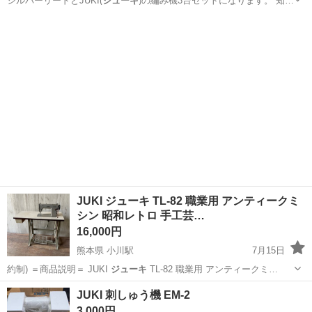
シルバーリードとJUKI(
ジューキ
)の編み機3台セットになります。 知…
広島
尾道市
尾道駅
生活家電
JUKI ジューキ TL-82 職業用 アンティークミ
シン 昭和レトロ 手工芸…
16,000円
熊本県 小川駅
7月15日
約制) ＝商品説明＝ JUKI
ジューキ
TL-82 職業用 アンティークミ…
熊本
宇城市
小川駅
その他
ジューキ
JUKI 刺しゅう機 EM-2
3,000円