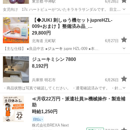
東京都 中神駅
6月28日
女児向け 17c ハートビューがついたキラキラサンダルです。 目立っ
た傷はありません。 お取引き日時→土日祝日希望 お取引き場所→ザビ
東京
昭島市
中神駅
キッズ用品
女児
【◆JUKI 刺しゅう機セットjupreHZL-
ッグ昭島店近くの宮沢文化児童遊園前
009+おまけ 】整備済み品_…
29,800円
北海道 元町駅
6月27日
【主な仕様】 ●良品中古 ●
ジューキ
jupre HZL-009 ●本…
北海道
札幌市
元町駅
生活家電
HZL
ジューキミシン 7800
8,192円
兵庫県 明石市
6月26日
・商品状態は写真で確認してください。 ・通電確認済みです。 ・針の
動作確認済みです。 ・現状品になります。 ・現状品の意味を理解した
兵庫
明石市
生活家電
ジューキ
≪月収22万円・派遣社員≫機械操作・製造補
上、ご購入お願いします。 ・予備品そのまま残っています。
助
時給1,250円
日払い
株式会社BREXA Next