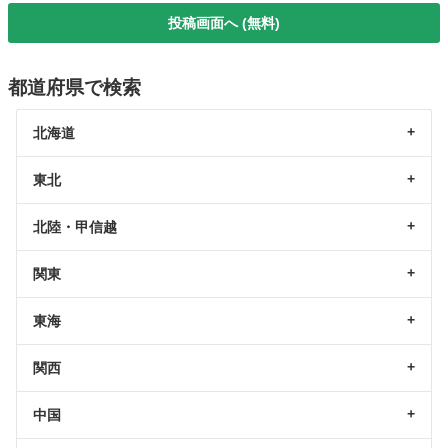
投稿画面へ (無料)
都道府県で検索
北海道
東北
北陸・甲信越
関東
東海
関西
中国