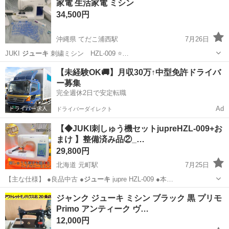
家電 生活家電 ミシン
34,500円
沖縄県 てだこ浦西駅
7月26日
JUKI
ジューキ
刺繍ミシン HZL-009 ⭐️…
沖縄
中頭郡
てだこ浦西駅
その他
HZL
【未経験OK🚚】月収30万↑中型免許ドライバ
ー募集
完全週休2日で安定転職
Ad
ドライバーダイレクト
【◆JUKI刺しゅう機セットjupreHZL-009+お
まけ 】整備済み品②_…
29,800円
北海道 元町駅
7月25日
【主な仕様】 ●良品中古 ●
ジューキ
jupre HZL-009 ●本…
北海道
札幌市
元町駅
生活家電
HZL
ジャンク ジューキ ミシン ブラック 黒 プリモ
Primo アンティーク ヴ…
12,000円