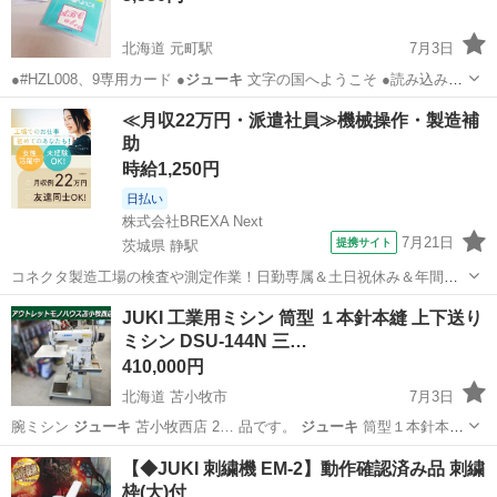
北海道 元町駅
7月3日
●#HZL008、9専用カード ●
ジューキ
文字の国へようこそ ●読み込み
確…
北海道
札幌市
元町駅
生活家電
HZL
≪月収22万円・派遣社員≫機械操作・製造補
助
時給1,250円
日払い
株式会社BREXA Next
7月21日
提携サイト
茨城県 静駅
コネクタ製造工場の検査や測定作業！日勤専属＆土日祝休み＆年間休
日128日★クリーンルーム内作業★マイカー通勤OK＆無料駐車場あり
茨城
常陸大宮市
静駅
その他
JUKI 工業用ミシン 筒型 １本針本縫 上下送り
★就業先食堂利用可！日払い制度あり！《茨城県常陸大宮市》 人気の
ミシン DSU-144N 三…
工場のお仕事 ◇コネクタ製造工...
410,000円
北海道 苫小牧市
7月3日
腕ミシン
ジューキ
苫小牧西店 2… 品です。
ジューキ
筒型１本針本
縫… カー JUKI/
ジューキ
筒型１本針本…
北海道
苫小牧市
生活家電
【◆JUKI 刺繍機 EM-2】動作確認済み品 刺繍
枠(大)付