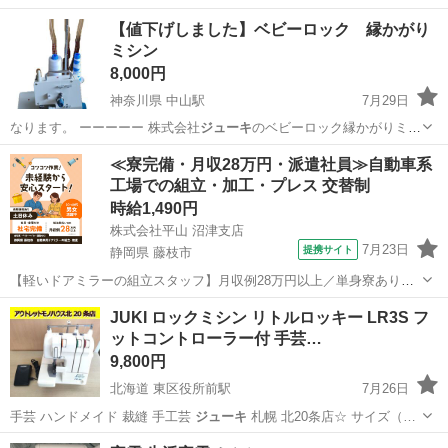
【値下げしました】ベビーロック 縁かがり
ミシン
8,000円
神奈川県 中山駅
7月29日
なります。 ーーーーー 株式会社
ジューキ
のベビーロック縁かがりミシ
ンです。 …
神奈川
横浜市
中山駅
生活家電
≪寮完備・月収28万円・派遣社員≫自動車系
工場での組立・加工・プレス 交替制
時給1,490円
株式会社平山 沼津支店
7月23日
提携サイト
静岡県 藤枝市
【軽いドアミラーの組立スタッフ】月収例28万円以上／単身寮あり／
年間休日121日／初めてさんも安心のカンタン作業 【未経験歓迎】軽
静岡
藤枝市
その他
JUKI ロックミシン リトルロッキー LR3S フ
いドアミラーの組立スタッフ｜新設のキレイな工場◎男女活躍中！ 大
ットコントローラー付 手芸…
手自動車部品メーカーの新設工...
9,800円
北海道 東区役所前駅
7月26日
手芸 ハンドメイド 裁縫 手工芸
ジューキ
札幌 北20条店☆ サイズ（…
北海道
札幌市
東区役所前駅
生活家電