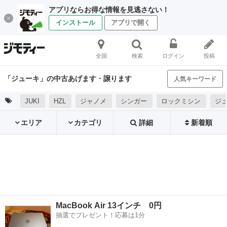
アプリならお得な情報を見逃さない！
インストール
アプリで開く
全国
検索
ログイン
投稿
「ジューキ」の中古あげます・譲ります
人気キーワード
JUKI
HZL
ジャノメ
シンガー
ロックミシン
ジ
エリア
カテゴリ
詳細
新着順
MacBook Air 13インチ 0円
抽選でプレゼント！応募は1分