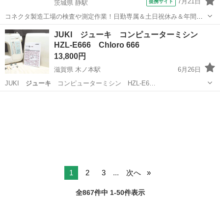
7月21日
提携サイト
茨城県 静駅
コネクタ製造工場の検査や測定作業！日勤専属＆土日祝休み＆年間休
日128日★クリーンルーム内作業★マイカー通勤OK＆無料駐車場あり
茨城
常陸大宮市
静駅
その他
JUKI ジューキ コンピューターミシン
★就業先食堂利用可！日払い制度あり！《茨城県常陸大宮市》 人気の
HZL-E666 Chloro 666
工場のお仕事 ◇コネクタ製造工...
13,800円
滋賀県 木ノ本駅
6月26日
JUKI
ジューキ
コンピューターミシン HZL-E6…
滋賀
長浜市
木ノ本駅
生活家電
HZL
1
2
3
...
次へ
全867件中 1-50件表示