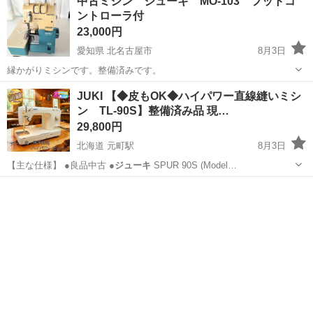
中古ミシン ジューキ MO-103 フットコ
ントローラ付
23,000円
愛知県 北名古屋市
8月3日
縁かがりミシンです。整備済みです。
愛知
北名古屋市
生活家電
フットコントローラ
JUKI 【◆皮もOK◆ハイパワー直線縫いミシ
ン TL-90S】整備済み品 現…
29,800円
北海道 元町駅
8月3日
【主な仕様】 ●良品中古 ●
ジューキ
SPUR 90S (Model…
北海道
札幌市
元町駅
家電
JUKI