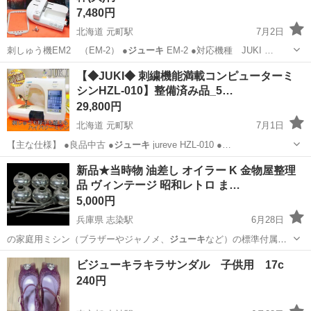
7,480円
北海道 元町駅
7月2日
刺しゅう機EM2 （EM-2） ●
ジューキ
EM-2 ●対応機種 JUKI …
北海道
札幌市
元町駅
生活家電
JUKI
【◆JUKI◆ 刺繍機能満載コンピューターミ
シンHZL-010】整備済み品_5…
29,800円
北海道 元町駅
7月1日
【主な仕様】 ●良品中古 ●
ジューキ
jureve HZL-010 ●…
北海道
札幌市
元町駅
生活家電
HZL
新品★当時物 油差し オイラー K 金物屋整理
品 ヴィンテージ 昭和レトロ ま…
5,000円
兵庫県 志染駅
6月28日
の家庭用ミシン（ブラザーやジャノメ、
ジューキ
など）の標準付属品
として爆発的な数が…
兵庫
三木市
志染駅
その他
ビジューキラキラサンダル 子供用 17c
240円