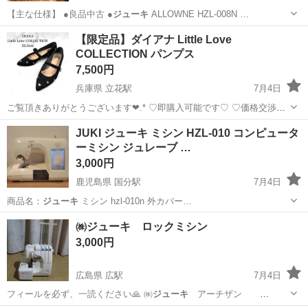
【主な仕様】 ●良品中古 ●
ジューキ
ALLOWNE HZL-008N …
北海道
札幌市
元町駅
生活家電
HZL
【限定品】ダイアナ Little Love
COLLECTION パンプス
7,500円
兵庫県 立花駅
7月4日
ご覧頂きありがとうございます❤︎.* ♡即購入可能です♡ ♡価格交渉も
OK♡ ♡その他『在庫1点限り！早い者勝ち』商品多数取り扱っており
兵庫
尼崎市
立花駅
靴
ダイアナ
JUKI ジューキ ミシン HZL-010 コンピュータ
ます✩°。⋆⸜(*˙꒳˙* )⸝ ✅他にもたくさん取り扱い中 商品一...
ーミシン ジュレーブ …
3,000円
鹿児島県 国分駅
7月4日
商品名：
ジューキ
ミシン hzl-010n 外カバー…
鹿児島
霧島市
国分駅
生活家電
HZL
㈱ジューキ ロックミシン
3,000円
広島県 広駅
7月4日
フィールを必ず、一読ください🙏 ㈱
ジューキ
アーチザン
MODEL A330…