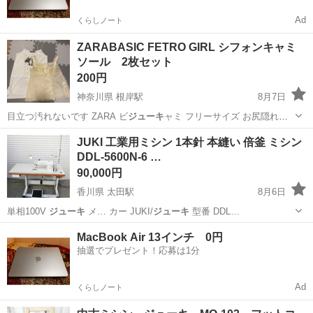
Ad
くらしノート
ZARABASIC FETRO GIRL シフォンキャミ
ソール 2枚セット
200円
神奈川県 根岸駅
8月7日
目立つ汚れないです ZARA ビ
ジューキ
ャミ フリーサイズ お尻隠れる
感じ…
神奈川
横浜市
根岸駅
その他
キャミソール
JUKI 工業用ミシン 1本針 本縫い 倍釜 ミシン
DDL-5600N-6 …
90,000円
香川県 太田駅
8月6日
単相100V
ジューキ
メ… カー JUKI/
ジューキ
型番 DDL…
香川
高松市
太田駅
生活家電
MacBook Air 13インチ 0円
抽選でプレゼント！応募は1分
Ad
くらしノート