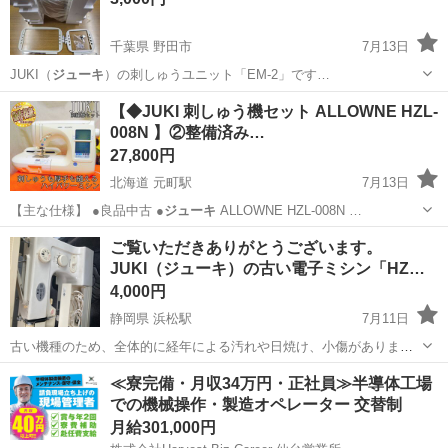
千葉県 野田市
7月13日
JUKI（
ジューキ
）の刺しゅうユニット「EM-2」です…
千葉
野田市
その他
JUKI
【◆JUKI 刺しゅう機セット ALLOWNE HZL-
008N 】②整備済み…
27,800円
北海道 元町駅
7月13日
【主な仕様】 ●良品中古 ●
ジューキ
ALLOWNE HZL-008N …
北海道
札幌市
元町駅
生活家電
HZL
ご覧いただきありがとうございます。
JUKI（ジューキ）の古い電子ミシン「HZ…
4,000円
静岡県 浜松駅
7月11日
古い機種のため、全体的に経年による汚れや日焼け、小傷がありま
す。 電源コードを繋ぎ、通電することのみ確認しました。/ 実際に布
静岡
浜松市
浜松駅
生活家電
HZL
≪寮完備・月収34万円・正社員≫半導体工場
を縫うテストは行っていません。/ 動作未確認のためジャンク扱いとさ
での機械操作・製造オペレーター 交替制
せていただきます。） ・電源コ...
月給301,000円