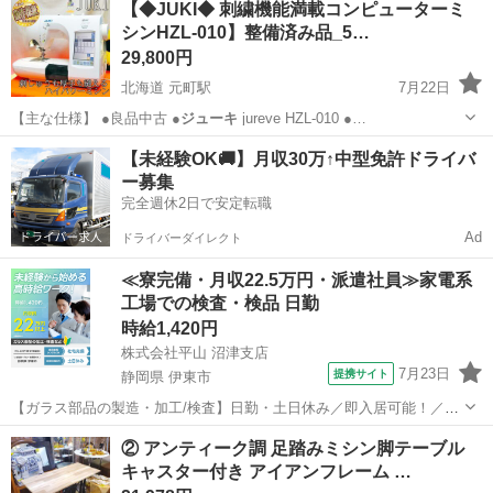
【◆JUKI◆ 刺繍機能満載コンピューターミ
作確認だけしただけのものです 現物確認していただいた上で取引をお
シンHZL-010】整備済み品_5…
願いします 確認してい...
29,800円
北海道 元町駅
7月22日
【主な仕様】 ●良品中古 ●
ジューキ
jureve HZL-010 ●…
北海道
札幌市
元町駅
生活家電
HZL
【未経験OK🚚】月収30万↑中型免許ドライバ
ー募集
完全週休2日で安定転職
Ad
ドライバーダイレクト
≪寮完備・月収22.5万円・派遣社員≫家電系
工場での検査・検品 日勤
時給1,420円
株式会社平山 沼津支店
7月23日
提携サイト
静岡県 伊東市
【ガラス部品の製造・加工/検査】日勤・土日休み／即入居可能！／伊
豆でのんびりライフ♪ ガラス部品の製造・加工/検査 【株式会社平山で
静岡
伊東市
その他
② アンティーク調 足踏みミシン脚テーブル
の正社員採用（無期雇用派遣）となります】 「2人で同じ職場で働き
キャスター付き アイアンフレーム …
たい」 「仕事も休みも一...