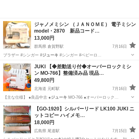
ジャノメミシン （ＪＡＮＯＭＥ） 電子ミシン
model・2870 新品コード…
13,000円
群馬県 倉賀野駅
7月16日
ブラザー #シンガー #
ジューキ
#シンガー #ベビーロ…
群馬
高崎市
倉賀野駅
その他
ジャノメ
JUKI 【◆差動送り付◆オーバーロックミシ
ン MO-766】整備済み品 現品…
49,800円
北海道 元町駅
7月16日
【主な仕様】 ●良品中古 ●
ジューキ
MO-766 ●オーバーロック…
北海道
札幌市
元町駅
生活家電
ロックミシン
【GO-1920】シルバーリード LK100 JUKI ニ
ットコピー ハイメモ…
18,000円
広島県 尾道駅
7月15日