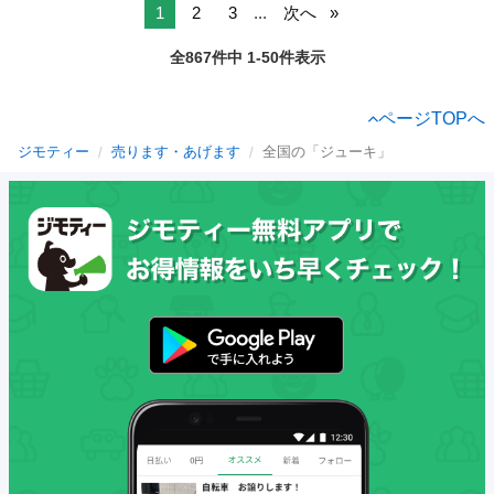
1
2
3
...
次へ
全867件中 1-50件表示
ページTOPへ
ジモティー
売ります・あげます
全国の「ジューキ」