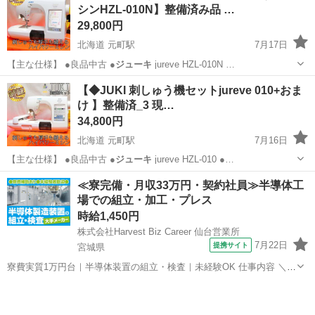
シンHZL-010N】整備済み品 …
29,800円
北海道 元町駅
7月17日
【主な仕様】 ●良品中古 ●
ジューキ
jureve HZL-010N …
北海道
札幌市
元町駅
生活家電
HZL
【◆JUKI 刺しゅう機セットjureve 010+おま
け 】整備済_3 現…
34,800円
北海道 元町駅
7月16日
【主な仕様】 ●良品中古 ●
ジューキ
jureve HZL-010 ●…
北海道
札幌市
元町駅
生活家電
HZL
≪寮完備・月収33万円・契約社員≫半導体工
場での組立・加工・プレス
時給1,450円
株式会社Harvest Biz Career 仙台営業所
7月22日
提携サイト
宮城県
寮費実質1万円台｜半導体装置の組立・検査｜未経験OK 仕事内容 ＼半
導体製造装置の組立・検査スタッフ／ 大手メーカー工場内で、半導体
宮城
その他
をつくるための装置を組み立てる仕事です。 タブレットや図面を確認
しながら、ドライバ...