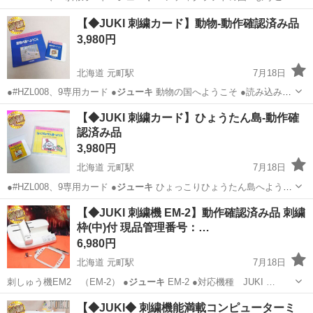
…
北海道
札幌市
元町駅
生活家電
HZL
【◆JUKI 刺繍カード】動物-動作確認済み品
3,980円
北海道 元町駅
7月18日
●#HZL008、9専用カード ●
ジューキ
動物の国へようこそ ●読み込み
確…
北海道
札幌市
元町駅
生活家電
HZL
【◆JUKI 刺繍カード】ひょうたん島-動作確
認済み品
3,980円
北海道 元町駅
7月18日
●#HZL008、9専用カード ●
ジューキ
ひょっこりひょうたん島へようこ
そ …
北海道
札幌市
元町駅
生活家電
HZL
【◆JUKI 刺繍機 EM-2】動作確認済み品 刺繍
枠(中)付 現品管理番号：…
6,980円
北海道 元町駅
7月18日
刺しゅう機EM2 （EM-2） ●
ジューキ
EM-2 ●対応機種 JUKI …
北海道
札幌市
元町駅
生活家電
JUKI
【◆JUKI◆ 刺繍機能満載コンピューターミ