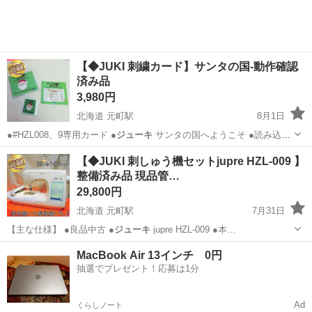
【◆JUKI 刺繍カード】サンタの国-動作確認
済み品
3,980円
北海道 元町駅
8月1日
●#HZL008、9専用カード ●
ジューキ
サンタの国へようこそ ●読み込
み…
北海道
札幌市
元町駅
生活家電
HZL
【◆JUKI 刺しゅう機セットjupre HZL-009 】
整備済み品 現品管…
29,800円
北海道 元町駅
7月31日
【主な仕様】 ●良品中古 ●
ジューキ
jupre HZL-009 ●本…
北海道
札幌市
元町駅
生活家電
HZL
MacBook Air 13インチ 0円
抽選でプレゼント！応募は1分
Ad
くらしノート