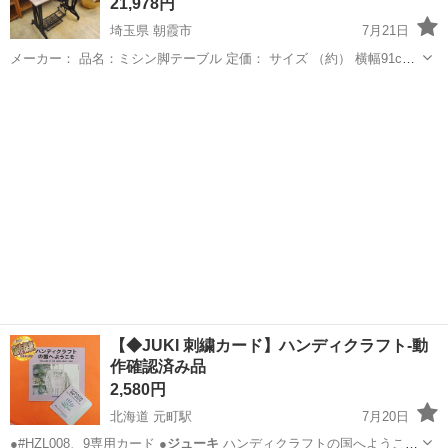
21,978円
埼玉県 朝霞市
7月21日
メーカー： 品名：ミシン脚テーブル 定価： サイズ （約） 横幅91cm×
奥行50cm×高さ73cm 天板のサイズ （約）横91㎝ 縦40㎝ 厚み1.5㎝
埼玉
朝霞市
テーブル
鉄脚
【商品説明】 ...
【◆JUKI 刺繍カード】ハンディクラフト-動
作確認済み品
2,580円
北海道 元町駅
7月20日
●#HZL008、9専用カード ●
ジューキ
ハンディクラフトの国へようこそ