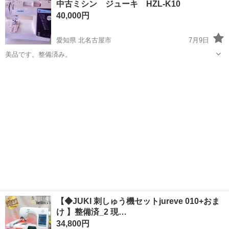
中古ミシン ジューキ HZL-K10
40,000円
愛知県 北名古屋市
7月9日
美品です。整備済み。
愛知
北名古屋市
生活家電
HZL
【◆JUKI 刺しゅう機セットjureve 010+おま
け 】整備済_2 現…
34,800円