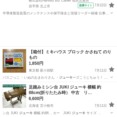
株式会社Harvest Biz Career 仙台営業所
7月22日
提携サイト
岩手県 北上市
半導体製造装置のメンテナンスや保守保全と現場リーダー候補 仕事内
容 ＼フラッシュメモリの製造を行う工場で半導体製造装置の保守・点
岩手
北上市
その他
検のお仕事／ 【主な業務】 フラッシュメモリなどに使用される「半導
体」。 その半導体を...
【箱付】ミキハウス ブロック かさねて のり
もの
1,850円
東京都 新小岩駅
7月11日
バスごっこ ・いぬのおまわりさん ・
ジューキ
ーズこうじちゅう！ ・
きしゃぽっぽ …
東京
葛飾区
新小岩駅
おもちゃ
のりもの
足踏みミシン台 JUKI ジューキ 横幅 約
88cm(折りたたみ時） 中古 リ…
6,600円
北海道 苫小牧市
7月11日
ン台 JUKI
ジューキ
横幅 約88… カー JUKI
ジューキ
サイズ …