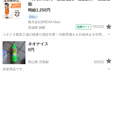
助
時給1,250円
日払い
株式会社BREXA Next
7月21日
提携サイト
茨城県 静駅
コネクタ製造工場の検査や測定作業！日勤専属＆土日祝休み＆年間休
日128日★クリーンルーム内作業★マイカー通勤OK＆無料駐車場あり
茨城
常陸大宮市
静駅
その他
ネオナイス
★就業先食堂利用可！日払い制度あり！《茨城県常陸大宮市》 人気の
0円
工場のお仕事 ◇コネクタ製造工...
岡山県 児島駅
8月6日
未使用品です。
岡山
倉敷市
児島駅
洗濯用品