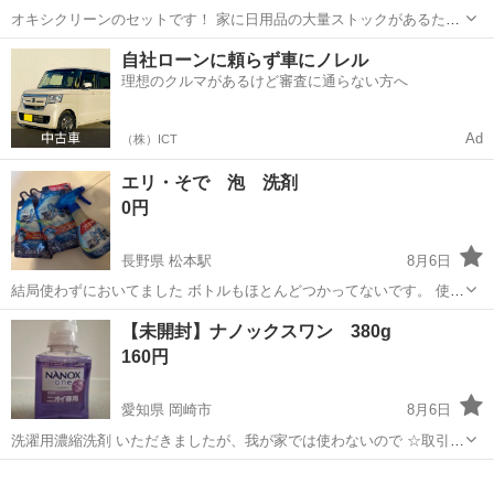
オキシクリーンのセットです！ 家に日用品の大量ストックがあるた
め、 少しずつ出品します。 購入して、保管していたものです。 他に
福岡
京都郡
苅田駅
洗濯用品
自社ローンに頼らず車にノレル
も出品していくので、 よかったら見てみてください！！
理想のクルマがあるけど審査に通らない方へ
Ad
（株）ICT
エリ・そで 泡 洗剤
0円
長野県 松本駅
8月6日
結局使わずにおいてました ボトルもほとんどつかってないです。 使っ
てくれる方へ
長野
松本市
松本駅
洗濯用品
【未開封】ナノックスワン 380g
160円
愛知県 岡崎市
8月6日
洗濯用濃縮洗剤 いただきましたが、我が家では使わないので ☆取引場
所は、ファミリーマート岡崎美合店にてお願いいたします
愛知
岡崎市
洗濯用品
住宅展示場