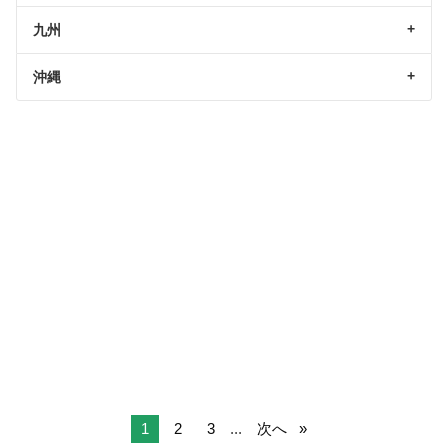
九州
沖縄
1
2
3
...
次へ