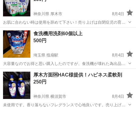
神奈川県 厚木市
8月4日
お肌に合わない時は使用を辞めて下さい！売り上げは自閉症児の育成
支援で役立てます。
神奈川
厚木市
洗濯用品
キレイキレイ
食洗機用洗剤60個以上
500円
埼玉県 指扇駅
8月4日
大容量なのでお得と思い購入したのですが、食洗機が壊れた為出品し
ます。 中身はほとんど使っておらず、60個以上あると思われます。 か
埼玉
さいたま市
指扇駅
洗濯用品
厚木方面🆗HAC様提供！ハピネス柔軟剤
なりお得ですので、是非お使いください。
250円
神奈川県 横須賀市
8月4日
未使用です。香り落ちないフレグランスで心地良いです。売り上げは
自閉症児の育成支援で役立てます。
神奈川
横須賀市
洗濯用品