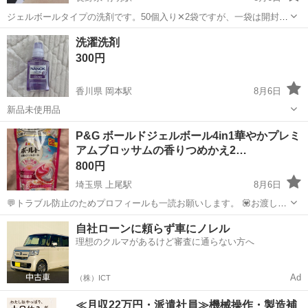
ジェルボールタイプの洗剤です。50個入り✕2袋ですが、一袋は開封し
３個使いました。 残りは９７個です。 今週初めに購入しましたが、他
長野
安曇野市
有明駅
洗濯用品
HDL
洗濯洗剤
に洗剤をいただいたのでこちらで投稿させていただきます。 取りに来
300円
てくださるかでお願いいた...
香川県 岡本駅
8月6日
新品未使用品
香川
高松市
岡本駅
洗濯用品
P&G ボールドジェルボール4in1華やかプレミ
アムブロッサムの香りつめかえ2…
800円
埼玉県 上尾駅
8月6日
💬トラブル防止のためプロフィールも一読お願いします。 💟お渡しに
ついて💟 ・場所：基本的にはビッグ・エー さいたま別所町店 土曜
埼玉
さいたま市
上尾駅
洗濯用品
自社ローンに頼らず車にノレル
日、祝日: 七里(セブンイレブンさいたま大谷店)or 与野本町(与野本町コ
理想のクルマがあるけど審査に通らない方へ
ミュニティセンター...
Ad
（株）ICT
≪月収22万円・派遣社員≫機械操作・製造補