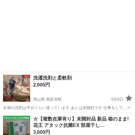
洗濯洗剤と柔軟剤
2,000円
岡山県 西富井駅
8月6日
左側の洗剤は半分ぐらい使っています あとは未開封です 仕事をしてい
るので受け渡しの時間が限られます
岡山
倉敷市
西富井駅
洗濯用品
☆【複数在庫有り】未開封品 新品 箱のまま!
花王 アタック抗菌EX 部屋干し…
3,600円