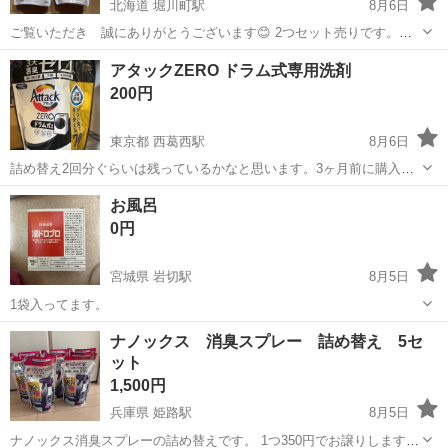
北海道 堀川町駅
8月6日
ご覧いただき 誠にありがとうございます😊 2つセット売りです。
新品未使用品です。
北海道
函館市
堀川町駅
洗濯用品
アタックZERO ドラム式専用洗剤
200円
東京都 西葛西駅
8月6日
詰め替え2回分ぐらいは残っているかなと思います。3ヶ月前に購入し
ました。引越しで洗濯機がドラム式では無くなるので出品します。
東京
江戸川区
西葛西駅
洗濯用品
お風呂
0円
宮城県 岩切駅
8月5日
1袋入ってます。
宮城
仙台市
岩切駅
洗濯用品
風呂
ナノックス 消臭スプレー 詰め替え 5セ
ット
1,500円
兵庫県 姫路駅
8月5日
ナノックス消臭スプレーの詰め替えです。 1つ350円でお譲りします。