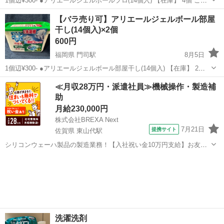
1個辺¥300- ●アリエールジェルボールプロ(14個入) 【在庫】 4個 ご閲
覧ありがとうございます。
福岡
北九州市
門司駅
洗濯用品
バラ
【バラ売り可】アリエールジェルボール部屋
干し(14個入)×2個
600円
福岡県 門司駅
8月5日
1個辺¥300- ●アリエールジェルボール部屋干し(14個入) 【在庫】 2個
ご閲覧ありがとうございます。
福岡
北九州市
門司駅
洗濯用品
ジェルボール
≪月収28万円・派遣社員≫機械操作・製造補
助
月給230,000円
株式会社BREXA Next
7月21日
提携サイト
佐賀県 東山代駅
シリコンウェーハ製品の製造業務！【入社祝い金10万円支給】お友達
やカップルとの応募OK◎年間休日129日＆休出なしでプライベート充
佐賀
伊万里市
東山代駅
その他
実♪業務はクリーンルームで快適作業◎自社正社員登用制度あり★1食
300円～の格安食堂あり！《佐...
洗濯洗剤