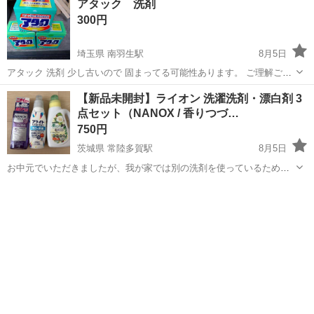
アタック 洗剤
300円
埼玉県 南羽生駅
8月5日
アタック 洗剤 少し古いので 固まってる可能性あります。 ご理解ご了
承いただける方にお願い致します
埼玉
川越市
南羽生駅
洗濯用品
【新品未開封】ライオン 洗濯洗剤・漂白剤 3
点セット（NANOX / 香りつづ…
750円
茨城県 常陸多賀駅
8月5日
お中元でいただきましたが、我が家では別の洗剤を使っているためお
譲りします。 すべて新品未開封です。 【セット内容】 計3点 1. LION
茨城
日立市
常陸多賀駅
洗濯用品
NANOX one（ナノックスワン）ニオイ専用 600g × 1本 2. LION...