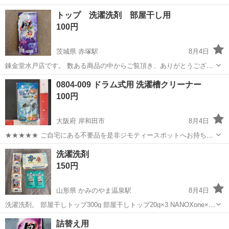
やカップルとの応募OK◎年間休日129日＆休出なしでプライベート充
佐賀
伊万里市
東山代駅
その他
トップ 洗濯洗剤 部屋干し用
実♪業務はクリーンルームで快適作業◎自社正社員登用制度あり★1食
100円
300円～の格安食堂あり！《佐...
茨城県 赤塚駅
8月4日
錬金堂水戸店です。 数ある商品の中からご覧頂き、ありがとうござい
ます。 店舗の閲覧ができるようになりました！ 是非お越しください！
茨城
水戸市
赤塚駅
洗濯用品
0804-009 ドラム式用 洗濯槽クリーナー
配送サービスもご利用可能です。 ¥3,000～より承ります。 お値引につ
100円
きましては、店...
大阪府 岸和田市
8月4日
★★★★★ ご自宅にある不要品を是非ジモティースポットへお持ち込
みしませんか？ 家電、趣味・スポーツ・レジャー用品、こども用品、
大阪
岸和田市
洗濯用品
クリーナー
洗濯洗剤
衣料服飾品、生活雑貨、家具、本、CD・DVDなどが無料でまとめて持
150円
ち込めます！ ※詳細はこ...
山形県 かみのやま温泉駅
8月4日
洗濯洗剤。 部屋干しトップ300g 部屋干しトップ20g×3 NANOXone×2
我が家では使わないので使う方に。
山形
上山市
かみのやま温泉駅
洗濯用品
詰替え用