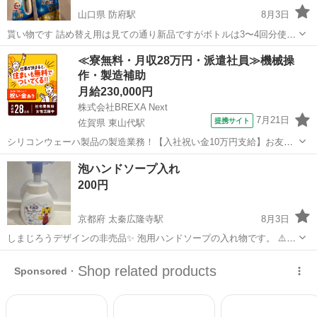
山口県 防府駅
8月3日
貰い物です 詰め替え用は見ての通り新品ですがボトルは3〜4回分使い
ました。 自分にはアタックの匂いが合いませんでした 神経質な方はご
山口
防府市
防府駅
洗濯用品
貰い物
≪寮無料・月収28万円・派遣社員≫機械操
遠慮願います
作・製造補助
月給230,000円
株式会社BREXA Next
7月21日
提携サイト
佐賀県 東山代駅
シリコンウェーハ製品の製造業務！【入社祝い金10万円支給】お友達
やカップルとの応募OK◎年間休日129日＆休出なしでプライベート充
佐賀
伊万里市
東山代駅
その他
泡ハンドソープ入れ
実♪業務はクリーンルームで快適作業◎自社正社員登用制度あり★1食
200円
300円～の格安食堂あり！《佐...
京都府 太秦広隆寺駅
8月3日
しまじろうデザインの非売品✨ 泡用ハンドソープの入れ物です。 ⚠️中
身は空です!! しまじろうすきなお子様などは 手洗い時テンションあが
京都
京都市
太秦広隆寺駅
洗濯用品
ソープ
るかも🤭？笑