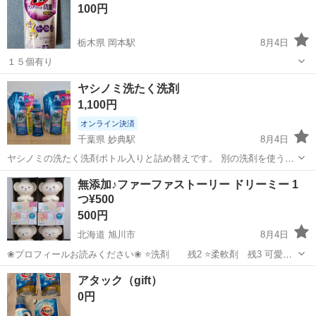
100円
栃木県 岡本駅
8月4日
１５個有り
栃木
宇都宮市
岡本駅
洗濯用品
ヤシノミ洗たく洗剤
1,100円
オンライン決済
千葉県 妙典駅
8月4日
ヤシノミの洗たく洗剤ボトル入りと詰め替えです。 別の洗剤を使うこ
とになったため、お譲りします。 全て新品未開封です。 ◯内容 ヤシ
千葉
市川市
妙典駅
洗濯用品
無添加♪ファーファストーリー ドリーミー 1
ノミ洗たく洗剤ボトル520ml ×1 ヤシノミ洗たく洗剤詰め替え
つ¥500
1380ml×2
500円
北海道 旭川市
8月4日
❀プロフィールお読みください❀ ⭐️洗剤 残2 ⭐️柔軟剤 残3 可愛い
クマさん型♪ お問い合わせの際欲しい数教えて下さい😊 ✿何も言われ
北海道
旭川市
洗濯用品
アタック（gift）
ない場合全部になります✿
0円