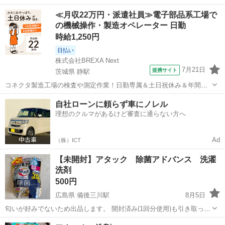
5つなら1500円で構いません。 新品未使用品です。 よろしくお願いし
兵庫
姫路市
姫路駅
洗濯用品
よろしくお願いします
≪月収22万円・派遣社員≫電子部品系工場で
ます。
の機械操作・製造オペレーター 日勤
時給1,250円
日払い
株式会社BREXA Next
7月21日
提携サイト
茨城県 静駅
コネクタ製造工場の検査や測定作業！日勤専属＆土日祝休み＆年間休
日128日★クリーンルーム内作業★マイカー通勤OK＆無料駐車場あり
茨城
常陸大宮市
静駅
その他
自社ローンに頼らず車にノレル
★就業先食堂利用可！日払い制度あり！《茨城県常陸大宮市》 人気の
理想のクルマがあるけど審査に通らない方へ
工場のお仕事 ◇コネクタ製造工...
Ad
（株）ICT
【未開封】アタック 除菌アドバンス 洗濯
洗剤
500円
広島県 備後三川駅
8月5日
匂いが好みでないため出品します。 開封済み(1回分使用)も引き取って
もらえる方は2つで500円でお譲りします。
広島
世羅郡
備後三川駅
洗濯用品