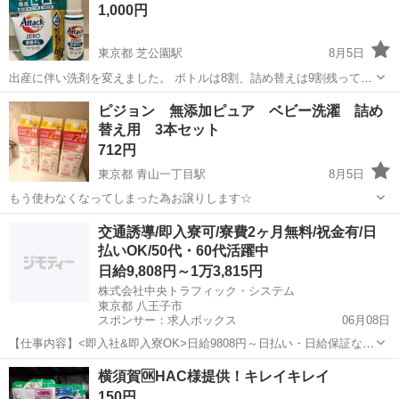
1,000円
東京都 芝公園駅
8月5日
出産に伴い洗剤を変えました。 ボトルは8割、詰め替えは9割残ってま
す。 ただ、詰め替え用の蓋を無くしてしまいました。 ご了承下さい
東京
港区
芝公園駅
洗濯用品
ピジョン 無添加ピュア ベビー洗濯 詰め
🙇🏻‍♀️
替え用 3本セット
712円
東京都 青山一丁目駅
8月5日
もう使わなくなってしまった為お譲りします☆
東京
港区
青山一丁目駅
洗濯用品
ピジョン
交通誘導/即入寮可/寮費2ヶ月無料/祝金有/日
払いOK/50代・60代活躍中
日給9,808円～1万3,815円
株式会社中央トラフィック・システム
東京都 八王子市
スポンサー：求人ボックス
06月08日
【仕事内容】<即入社&即入寮OK>日給9808円～日払い・日給保証など
待遇充実!寮費2ヶ月無料×祝金4.5万円有 <募集情報> 時間・お金の心配
アルバイト・パート
横須賀🆗HAC様提供！キレイキレイ
ゼロでスタート/ ・2ヶ月寮費費無料 ・入社祝い金4.5万円 ・日払いOK
150円
・プライベ...