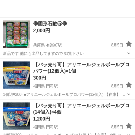
🔴固形石鹸⑤🔴
2,000円
兵庫県 有楽町駅
8月5日
新品です 他にも出品してますので 御覧下さい
兵庫
神戸市
有楽町駅
洗濯用品
固形石鹸
【バラ売り可】アリエールジェルボールプロ
パワー(12個入)×1個
300円
福岡県 門司駅
8月5日
1個辺¥300- ●アリエールジェルボールプロパワー(12個入) 【在庫】 1
個 ご閲覧ありがとうございます。
福岡
北九州市
門司駅
洗濯用品
バラ
【バラ売り可】アリエールジェルボールプロ
(14個入)×4個
1,200円
福岡県 門司駅
8月5日