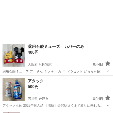
薬用石鹸ミューズ カバーのみ
400円
大阪府 沢良宜駅
8月4日
薬用石鹸ミューズ プーさん ミッキー カバー2つセット どちらも使用
頻度少ないですが、初期傷と初期塗り失敗？有 ミッキーの写真部に初
大阪
茨木市
沢良宜駅
洗濯用品
石鹸
アタック
期傷（引っ掻いたような）有 ミッキーは素材的に小傷がつきやすい印
500円
象 ...
石川県 金沢市
8月4日
アタック本体 2025年購入品 ［場所］金沢駅近くまで取りに来れる方
［時間］土〜8時半、日曜日〜9時半の朝の時間帯に取引き可能な方
石川
金沢市
洗濯用品