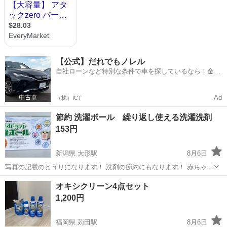
【公式】だれでもノレル
自社ローンなど特別な条件で車を探しているなら！金利
0%で車をご提供、ノレル独自与信システム。
Ad
（株）ICT
節約 洗濯ボール 繰り返し使える洗濯洗剤
153円
新潟県 大形駅
8月6日
写真の記載のとうりになります！ 洗剤の節約にもなります！ 赤ちゃん
の服も洗っても大丈夫だそうです！ 夏場はお洗濯増えるので是非！
新潟
新潟市
大形駅
洗濯用品
オキシクリーン4点セット
1,200円
福岡県 苅田駅
8月6日