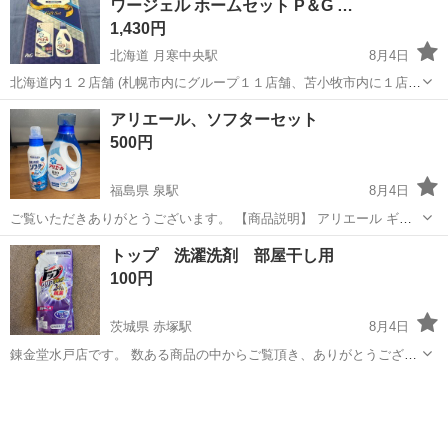
ワージェル ホームセット P＆G …
オンパワージェルセ...
1,430円
北海道 月寒中央駅
8月4日
北海道内１２店舗 (札幌市内にグループ１１店舗、苫小牧市内に１店
舗） 総合リサイクルショップ ★ユーズドグッズマーケット★ アウト
北海道
札幌市
月寒中央駅
洗濯用品
プラス
アリエール、ソフターセット
レットモノハウス西岡店です。 新品 ピーアンドジー アリエール
500円
サイエンスプラス ...
福島県 泉駅
8月4日
ご覧いただきありがとうございます。 【商品説明】 アリエール ギフ
トセットの洗剤と柔軟剤です。 未使用保管品になります。 【商品情
福島
いわき市
泉駅
洗濯用品
トップ 洗濯洗剤 部屋干し用
報】 ・サイズ… ・重さ… ソフター 400g アリエール 750g 【特...
100円
茨城県 赤塚駅
8月4日
錬金堂水戸店です。 数ある商品の中からご覧頂き、ありがとうござい
ます。 店舗の閲覧ができるようになりました！ 是非お越しください！
茨城
水戸市
赤塚駅
洗濯用品
商品
配送サービスもご利用可能です。 ¥3,000～より承ります。 お値引につ
きましては、店...