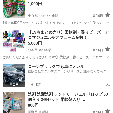
1,000円
東京都 ひばりヶ丘駅
8月6日
1個大体500円なので、お得です！ 使われないのでよかったら使ってく
ださい。 平日は9:00-16:00 土日は要相談 受け取り場所は、フレスポひ
東京
西東京市
ひばりヶ丘駅
洗濯用品
ワイドハイター
【19点まとめ売り】柔軟剤・香りビーズ・ア
ばりが丘
ロマジュエル✨アフューム多数！
5,000円
熊本県 西熊本駅
8月6日
ご覧いただきありがとうございます😊 柔軟剤・香りビーズ・アロマジ
ュエルなど、合計19点のまとめ売りです✨ アフュームを中心に、ダウ
熊本
熊本市
西熊本駅
洗濯用品
ローンブラックでも車にノレル
ニーなど人気商品も入っています！ 【状態】 ・新品・開封済みが混ざ
信販会社でクルマのローンやリースが通らなくてもクル
っています。 ・開封...
マをご利用いただけるサービスがあります！
Ad
（株）ICT
洗剤 洗濯洗剤 ランドリージェルドロップ 50
個入り 2個セット 柔軟剤入り …
800円
長野県 有明駅
8月6日