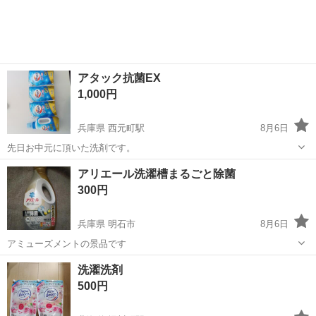
アタック抗菌EX
1,000円
兵庫県 西元町駅
8月6日
先日お中元に頂いた洗剤です。
兵庫
神戸市
西元町駅
洗濯用品
アリエール洗濯槽まるごと除菌
300円
兵庫県 明石市
8月6日
アミューズメントの景品です
兵庫
明石市
洗濯用品
除菌
洗濯洗剤
500円