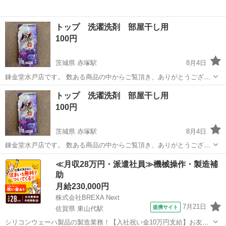
トップ 洗濯洗剤 部屋干し用
100円
茨城県 赤塚駅
8月4日
錬金堂水戸店です。 数ある商品の中からご覧頂き、ありがとうござい
ます。 店舗の閲覧ができるようになりました！ 是非お越しください！
茨城
水戸市
赤塚駅
洗濯用品
商品
トップ 洗濯洗剤 部屋干し用
配送サービスもご利用可能です。 ¥3,000～より承ります。 お値引につ
100円
きましては、店...
茨城県 赤塚駅
8月4日
錬金堂水戸店です。 数ある商品の中からご覧頂き、ありがとうござい
ます。 店舗の閲覧ができるようになりました！ 是非お越しください！
茨城
水戸市
赤塚駅
洗濯用品
商品
≪月収28万円・派遣社員≫機械操作・製造補
配送サービスもご利用可能です。 ¥3,000～より承ります。 お値引につ
助
きましては、店...
月給230,000円
株式会社BREXA Next
7月21日
提携サイト
佐賀県 東山代駅
シリコンウェーハ製品の製造業務！【入社祝い金10万円支給】お友達