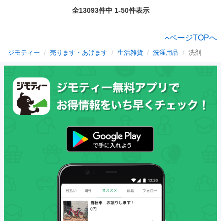
全13093件中 1-50件表示
ページTOPへ
ジモティー
売ります・あげます
生活雑貨
洗濯用品
洗剤