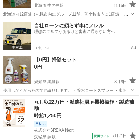
北海道 中の島駅
8月6日
北海道内12店舗（札幌市内にグループ11舗、苫小牧市内に1店舗） 総
合リサイクルショップ ★ユーズドグッズマーケット★ アウトレットモ
北海道
札幌市
中の島駅
洗濯用品
自社ローンに頼らず車にノレル
ノハウス平岸店です。 ☆【複数在庫有り】未開封品 新品 箱のまま! 花
理想のクルマがあるけど審査に通らない方へ
王 ア...
Ad
（株）ICT
【0円】掃除セット
0円
愛知県 黒笹駅
8月6日
使用しなくなったのでお譲りします。 ・撥水コートスプレー ・水垢ク
リーナー ・カビ強力除去スプレー ・多目的クレンザー 月・水・金
愛知
みよし市
黒笹駅
洗濯用品
スプレー
≪月収22万円・派遣社員≫機械操作・製造補
16時〜 お日にちはご相談させてください。
助
時給1,250円
日払い
株式会社BREXA Next
7月21日
提携サイト
茨城県 静駅