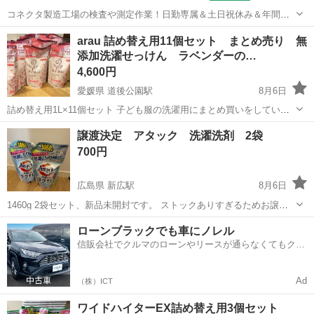
コネクタ製造工場の検査や測定作業！日勤専属＆土日祝休み＆年間休
日128日★クリーンルーム内作業★マイカー通勤OK＆無料駐車場あり
茨城
常陸大宮市
静駅
その他
arau 詰め替え用11個セット まとめ売り 無
★就業先食堂利用可！日払い制度あり！《茨城県常陸大宮市》 人気の
添加洗濯せっけん ラベンダーの…
工場のお仕事 ◇コネクタ製造工...
4,600円
愛媛県 道後公園駅
8月6日
詰め替え用1L×11個セット 子ども服の洗濯用にまとめ買いをしていま
したが、下の子が大きくなり、大人の衣服といっしょに洗えるように
愛媛
松山市
道後公園駅
洗濯用品
譲渡決定 アタック 洗濯洗剤 2袋
なったため出品します。 製造年月日：2026.03.24 - ブランド: arau. (...
700円
広島県 新広駅
8月6日
1460g 2袋セット、新品未開封です。 ストックありすぎるためお譲り
します。 呉市、東広島市あたりで譲渡希望です。
広島
呉市
新広駅
洗濯用品
ローンブラックでも車にノレル
信販会社でクルマのローンやリースが通らなくてもクル
マをご利用いただけるサービスがあります！
Ad
（株）ICT
ワイドハイターEX詰め替え用3個セット