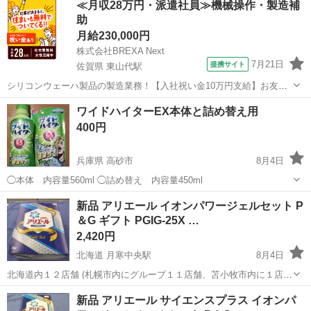
≪月収28万円・派遣社員≫機械操作・製造補
（平日・土日18-19時要相談） 他のお品物とまとめて引き取っていた
助
だける方を優先します...
月給230,000円
株式会社BREXA Next
7月21日
提携サイト
佐賀県 東山代駅
シリコンウェーハ製品の製造業務！【入社祝い金10万円支給】お友達
やカップルとの応募OK◎年間休日129日＆休出なしでプライベート充
佐賀
伊万里市
東山代駅
その他
ワイドハイターEX本体と詰め替え用
実♪業務はクリーンルームで快適作業◎自社正社員登用制度あり★1食
400円
300円～の格安食堂あり！《佐...
兵庫県 高砂市
8月4日
◯本体 内容量560ml ◯詰め替え 内容量450ml
兵庫
高砂市
洗濯用品
新品 アリエール イオンパワージェルセット P
＆G ギフト PGIG-25X …
2,420円
北海道 月寒中央駅
8月4日
北海道内１２店舗 (札幌市内にグループ１１店舗、苫小牧市内に１店
舗） 総合リサイクルショップ ★ユーズドグッズマーケット★ アウト
北海道
札幌市
月寒中央駅
洗濯用品
商品
新品 アリエール サイエンスプラス イオンパ
レットモノハウス西岡店です。 新品 ピーアンドジー アリエールイ