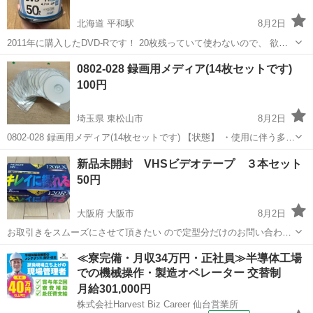
北海道 平和駅
8月2日
2011年に購入したDVD-Rです！ 20枚残っていて使わないので、 欲し
い方よろしくお願い致します！ 問題なく録画もできていたので問題な
北海道
札幌市
平和駅
映像プレーヤー、レコーダー
0802-028 録画用メディア(14枚セットです)
いかと思います！
DVD
100円
埼玉県 東松山市
8月2日
0802-028 録画用メディア(14枚セットです) 【状態】 ・使用に伴う多少
のスレ、キズ、落としきれない汚れなどございます ・詳細は現地でご
埼玉
東松山市
映像プレーヤー、レコーダー
現地
新品未開封 VHSビデオテープ ３本セット
確認ください ・お値引きは出来かねますのでご了承願います ※中...
50円
大阪府 大阪市
8月2日
お取引きをスムーズにさせて頂きたい ので定型分だけのお問い合わせ
の方や、 取り引き評価が低い方にはお返事を 差し上げない場合があり
大阪
大阪市
映像プレーヤー、レコーダー
ビデオテープ
≪寮完備・月収34万円・正社員≫半導体工場
ます。 ご了承ください。 新品未開封のVHSビデオテープ３本セット
での機械操作・製造オペレーター 交替制
中...
月給301,000円
株式会社Harvest Biz Career 仙台営業所