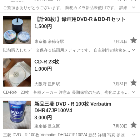
ご覧頂きありがとうございます。 防犯カメラ新品未使用です。 詳細は
写真の説明見て頂けたらと思います。 購入してから1度も使用する事
兵庫
尼崎市
園田駅
映像プレーヤー、レコーダー
【計98枚!】録画用DVD-R＆BD-Rセット
無く保存していました。 実物の写真がご希望でしたらコメント頂いた
防犯カメラ
1,500円
時に撮影して添付致します。 是...
東京都 豪徳寺駅
7月31日
以前購入したデータ保存＆録画用メディアです。 自主制作の映像をPC
で焼くように使ってました。 大掃除で出品します。 1.maxell DVD-R
東京
世田谷区
豪徳寺駅
映像プレーヤー、レコーダー
CD-R 23枚
for Data 4.7GB 1-16×SPEED(開封済み67枚) 2.Ve...
DVD
1,000円
大阪府 星田駅
7月31日
CD-R💿 23枚 各種メーカー 注意⚠️ 長期保管のため、劣化による記
録不良がある恐れがあります。ご理解の上、ご連絡ください。 下記、
大阪
交野市
星田駅
映像プレーヤー、レコーダー
新品三菱 DVD - R 100枚 Verbatim
受け渡し場所のみ 【受け渡し場所】 ・交野市藤が尾フレンドタウン
DHR47JP100V4
場所
・学研都市線の星田駅...
3,000円
東京都 足立区
7月30日
三菱 DVD - R 100枚 Verbatim DHR47JP100V4 新品 詳細 写真 参照で