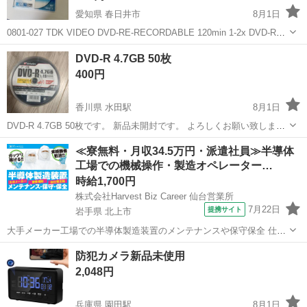
愛知県 春日井市
8月1日
0801-027 TDK VIDEO DVD-RE-RECORDABLE 120min 1-2x DVD-RW
録画用DVD-RW DVD-RW-3 【状態】 ・使用に伴う多少のスレ、キ
愛知
春日井市
映像プレーヤー、レコーダー
DVD
DVD-R 4.7GB 50枚
ズ、落としきれない汚れなど...
400円
香川県 水田駅
8月1日
DVD-R 4.7GB 50枚です。 新品未開封です。 よろしくお願い致しま
す。
香川
高松市
水田駅
映像プレーヤー、レコーダー
≪寮無料・月収34.5万円・派遣社員≫半導体
工場での機械操作・製造オペレーター…
DVD
時給1,700円
株式会社Harvest Biz Career 仙台営業所
7月22日
提携サイト
岩手県 北上市
大手メーカー工場での半導体製造装置のメンテナンスや保守保全 仕事
内容 ＼フラッシュメモリの製造を行う工場で半導体製造装置の保守・
岩手
北上市
その他
防犯カメラ新品未使用
点検のお仕事／ 新工場新設に伴い、請負現場の立ち上げを行います！
2,048円
※立ち上げ時期目安：2...
兵庫県 園田駅
8月1日