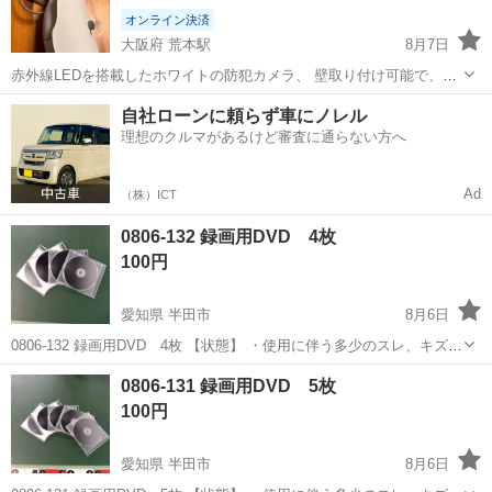
オンライン決済
大阪府 荒本駅
8月7日
赤外線LEDを搭載したホワイトの防犯カメラ、 壁取り付け可能で、3
つの出力端子を持つ電源アダプター付き。 H 264 digital video recorder
大阪
東大阪市
荒本駅
映像プレーヤー、レコーダー
自社ローンに頼らず車にノレル
- タイプ: 防犯カメラ 3台 IGV IR128ESP ...
理想のクルマがあるけど審査に通らない方へ
防犯カメラ
Ad
（株）ICT
0806-132 録画用DVD 4枚
100円
愛知県 半田市
8月6日
0806-132 録画用DVD 4枚 【状態】 ・使用に伴う多少のスレ、キズ、
落としきれない汚れなどございます ・詳細は現地でご確認ください ・
愛知
半田市
映像プレーヤー、レコーダー
現地
0806-131 録画用DVD 5枚
お値引きは出来かねますのでご了承願います ※中古品のため、状態...
100円
愛知県 半田市
8月6日