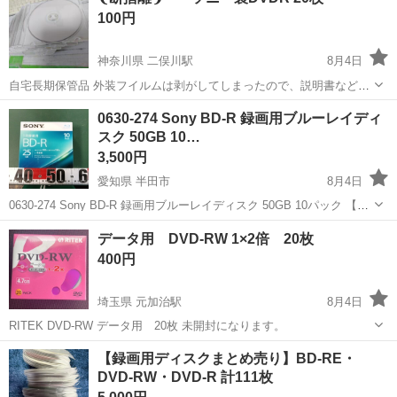
クの付いたVTRでご使用下さいねー♪
ビデオテープ
100円
神奈川県 二俣川駅
8月4日
自宅長期保管品 外装フイルムは剥がしてしまったので、説明書などは
ありません。 20枚あります、 相鉄線二俣川駅周辺での、受け渡し希望
神奈川
横浜市
二俣川駅
映像プレーヤー、レコーダー
0630-274 Sony BD-R 録画用ブルーレイディ
です。 よろしくお願い致します。
スク 50GB 10…
3,500円
愛知県 半田市
8月4日
0630-274 Sony BD-R 録画用ブルーレイディスク 50GB 10パック 【状
態】 ・使用頻度の少ない美品です ・詳細は現地でご確認ください ・
愛知
半田市
映像プレーヤー、レコーダー
現地
データ用 DVD-RW 1×2倍 20枚
お値引きは出来かねますのでご了承願います ※中古品...
400円
埼玉県 元加治駅
8月4日
RITEK DVD-RW データ用 20枚 未開封になります。
埼玉
飯能市
元加治駅
映像プレーヤー、レコーダー
【録画用ディスクまとめ売り】BD-RE・
DVD-RW・DVD-R 計111枚