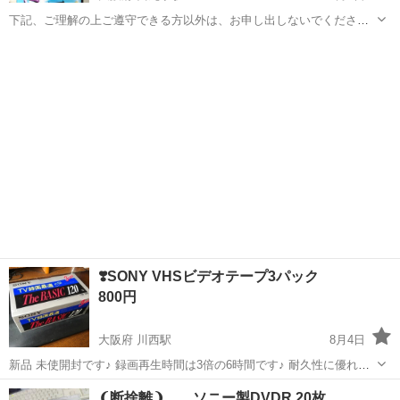
下記、ご理解の上ご遵守できる方以外は、お申し出しないでくださ
い。 私のプロフィール記載内容や、自身からのお申し出方式の中古品
大阪
大阪市
西九条駅
映像プレーヤー、レコーダー
の売買との充分なご理解の下、苦情、返品、ドタキャンや概ね交渉成
ビデオテープ
立時の一方的な中断、減額は絶対やめて...
❣️SONY VHSビデオテープ3パック
800円
大阪府 川西駅
8月4日
新品 未使開封です♪ 録画再生時間は3倍の6時間です♪ 耐久性に優れ，
テレビ番組の繰り返し録画･再生に最適なビデオテープです♪ VHSマー
大阪
富田林市
川西駅
映像プレーヤー、レコーダー
❨断捨離❩ ソニー製DVDR 20枚