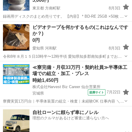
5,000円
東京都 方南町駅
8月3日
録画用ディスクのまとめ売りです。 【内容】 * BD-RE 25GB ×50枚 *
DVD-RW 120分 ×58枚 * DVD-R 16倍速 ×3枚 合計111枚です。 映画や
東京
杉並区
方南町駅
映像プレーヤー、レコーダー
ビデオテープを何かするもの(これはなんです
アニメを録画したままの状態です。 消去...
か？)
DVD
0円
愛知県 河和駅
8月3日
令和8年８月１５日10時半〜12時半頃 愛知県知多郡南知多町までお越
しいただける方 ガレッジセール開催します 他にも0円出品たくさんあ
愛知
知多郡
河和駅
映像プレーヤー、レコーダー
≪寮完備・月収33万円・契約社員≫半導体工
ります。 大型家具家電 家の中のもの全て0円でお譲りします。 お気軽
場での組立・加工・プレス
ビデオテープ
にお声掛けくださ...
時給1,450円
株式会社Harvest Biz Career 仙台営業所
7月22日
提携サイト
宮城県
寮費実質1万円台｜半導体装置の組立・検査｜未経験OK 仕事内容 ＼半
導体製造装置の組立・検査スタッフ／ 大手メーカー工場内で、半導体
宮城
その他
自社ローンに頼らず車にノレル
をつくるための装置を組み立てる仕事です。 タブレットや図面を確認
理想のクルマがあるけど審査に通らない方へ
しながら、ドライバ...