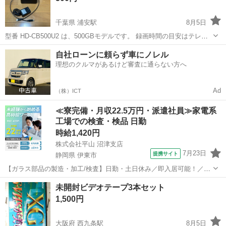
千葉県 浦安駅
8月5日
型番 HD-CB500U2 は、500GBモデルです。 録画時間の目安はテレビ
や画質によって変わりますが、おおよそ次のくらいです。 * 地デジ
千葉
浦安市
浦安駅
映像プレーヤー、レコーダー
自社ローンに頼らず車にノレル
（HD画質）：約60時間前後 * BS・CS（HD画質）：約45～60時間前...
理想のクルマがあるけど審査に通らない方へ
ハードディスク
Ad
（株）ICT
≪寮完備・月収22.5万円・派遣社員≫家電系
工場での検査・検品 日勤
時給1,420円
株式会社平山 沼津支店
7月23日
提携サイト
静岡県 伊東市
【ガラス部品の製造・加工/検査】日勤・土日休み／即入居可能！／伊
豆でのんびりライフ♪ ガラス部品の製造・加工/検査 【株式会社平山で
静岡
伊東市
その他
未開封ビデオテープ3本セット
の正社員採用（無期雇用派遣）となります】 「2人で同じ職場で働き
1,500円
たい」 「仕事も休みも一...
大阪府 西九条駅
8月5日