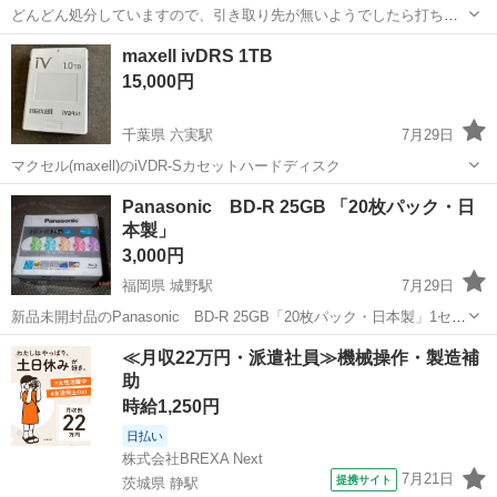
どんどん処分していますので、引き取り先が無いようでしたら打ち切
ります。 まとめて未確認段ボール何箱か有ります。 生テープや販売物
山口
岩国市
通津駅
映像プレーヤー、レコーダー
maxell ivDRS 1TB
パッケージタイプテープ、レンタル落ちテープ色々です。 映画関連有
ビデオテープ
15,000円
るか？等分かりませんので内容によ...
千葉県 六実駅
7月29日
マクセル(maxell)のiVDR-Sカセットハードディスク
千葉
鎌ケ谷市
六実駅
映像プレーヤー、レコーダー
Panasonic BD-R 25GB 「20枚パック・日
本製」
3,000円
福岡県 城野駅
7月29日
新品未開封品のPanasonic BD-R 25GB「20枚パック・日本製」1セッ
トのみ ※配送は致しておりません。 受け渡し場所のパチンコ屋のアリ
福岡
北九州市
城野駅
映像プレーヤー、レコーダー
≪月収22万円・派遣社員≫機械操作・製造補
ーナの横の、JR城野駅南口のロータリーで 直接受け渡しのみです!!...
助
Panasonic
時給1,250円
日払い
株式会社BREXA Next
7月21日
提携サイト
茨城県 静駅