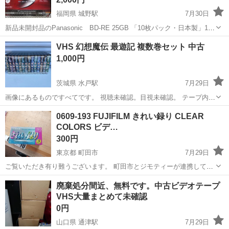
福岡県 城野駅
7月30日
新品未開封品のPanasonic BD-RE 25GB 「10枚パック・日本製」1セ
ットのみ ※配送は致しておりません。 受け渡し場所のパチンコ屋のア
福岡
北九州市
城野駅
映像プレーヤー、レコーダー
VHS 幻想魔伝 最遊記 複数巻セット 中古
リーナの横の、JR城野駅南口のロータリーで 直接受け渡しのみです...
Panasonic
1,000円
茨城県 水戸駅
7月29日
画像にあるものですべてです。 視聴未確認。目視未確認。 テープ内部
汚れ、傷があることを前提とし、 現状品ジャンク扱いでの出品となり
茨城
水戸市
水戸駅
映像プレーヤー、レコーダー
0609-193 FUJIFILM きれい録り CLEAR
ます。 ‪☆素人出品ですので、傷汚れ等の見落とし、機能の不具合等の
COLORS ビデ…
VHS
可能性はあります。ご心配...
300円
東京都 町田市
7月29日
ご覧いただき有り難うございます。 町田市とジモティーが連携して運
営しています。 粗⼤ごみ等の減量を⽬的にまだ使えるものをリユース
東京
町田市
映像プレーヤー、レコーダー
リユース
廃棄処分間近、無料です。中古ビデオテープ
しています。 ★★★★★ ご自宅にある不要品を是非ジモティースポッ
VHS大量まとめて未確認
トへお...
0円
山口県 通津駅
7月29日