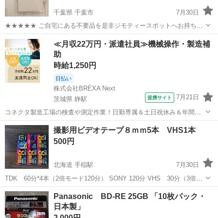
千葉県 千葉市
7月30日
★★★★★ ご自宅にある不要品を是非ジモティースポットへお持ち込
みしませんか？ 家電、趣味・スポーツ・レジャー用品、こども用品、
千葉
千葉市
映像プレーヤー、レコーダー
現地
≪月収22万円・派遣社員≫機械操作・製造補
衣料服飾品、生活雑貨、家具、本、CD・DVDなどが無料でまとめて持
助
ち込めます！ ※詳細はこ...
時給1,250円
日払い
株式会社BREXA Next
7月21日
提携サイト
茨城県 静駅
コネクタ製造工場の検査や測定作業！日勤専属＆土日祝休み＆年間休
日128日★クリーンルーム内作業★マイカー通勤OK＆無料駐車場あり
茨城
常陸大宮市
静駅
その他
撮影用ビデオテープ８ｍｍ5本 VHS1本
★就業先食堂利用可！日払い制度あり！《茨城県常陸大宮市》 人気の
500円
工場のお仕事 ◇コネクタ製造工...
北海道 手稲駅
7月30日
TDK 60分*4本（2倍モード120分） SONY 120分 VHS 30分（3倍モ
ード90分）
北海道
札幌市
手稲駅
映像プレーヤー、レコーダー
Panasonic BD-RE 25GB 「10枚パック・
日本製」
VHS
2,000円