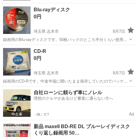
Blu-rayディスク
0円
埼玉県 志木市
8月7日
録画用のBlu-rayディスクです。50枚パックのところ半分くらい使用し
たので25枚前後残っています。長期間保管していたので表面は埃を被
埼玉
志木市
映像プレーヤー、レコーダー
CD-R
っていたり多少の汚れはありますが、中身は未使用です。
0円
埼玉県 志木市
8月7日
録画用のCD-Rです。中途半端に開いたまま保存していたのでパッケー
ジが汚れや傷が若干ありますが、中身は未使用で綺麗です。6枚セット
埼玉
志木市
映像プレーヤー、レコーダー
自社ローンに頼らず車にノレル
です。
理想のクルマがあるけど審査に通らない方へ
Ad
（株）ICT
新品 maxell BD-RE DL ブルーレイディスク
くり返し録画用 50…