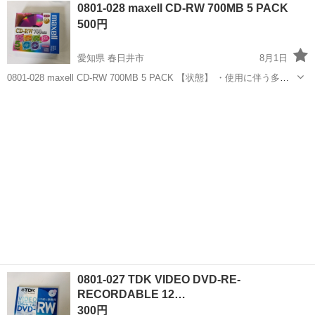
長崎
佐世保市
大学駅
映像プレーヤー、レコーダー
0801-028 maxell CD-RW 700MB 5 PACK
ゼットで保管していました ノークレームノーリターンでお願い致しま
ベータ
500円
す
愛知県 春日井市
8月1日
0801-028 maxell CD-RW 700MB 5 PACK 【状態】 ・使用に伴う多少
のスレ、キズ、落としきれない汚れなどございます ・詳細は現地でご
愛知
春日井市
映像プレーヤー、レコーダー
現地
確認ください ・お値引きは出来かねますのでご了承...
0801-027 TDK VIDEO DVD-RE-
RECORDABLE 12…
300円