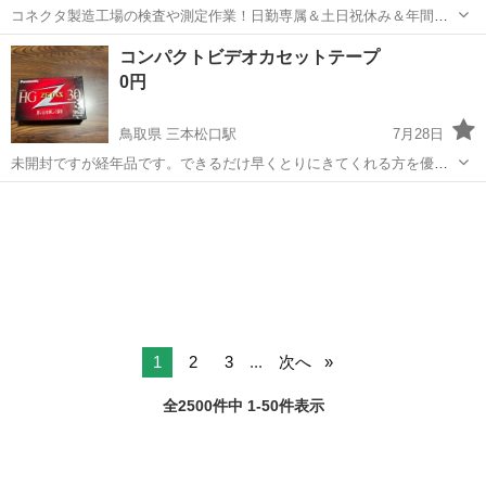
コネクタ製造工場の検査や測定作業！日勤専属＆土日祝休み＆年間休
日128日★クリーンルーム内作業★マイカー通勤OK＆無料駐車場あり
茨城
常陸大宮市
静駅
その他
コンパクトビデオカセットテープ
★就業先食堂利用可！日払い制度あり！《茨城県常陸大宮市》 人気の
0円
工場のお仕事 ◇コネクタ製造工...
鳥取県 三本松口駅
7月28日
未開封ですが経年品です。できるだけ早くとりにきてくれる方を優先
させていただきます。 よろしくおねがいします。
鳥取
米子市
三本松口駅
映像プレーヤー、レコーダー
1
2
3
...
次へ
全2500件中 1-50件表示