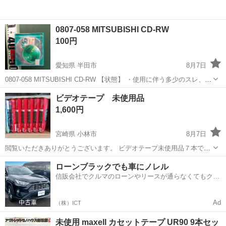
0807-058 MITSUBISHI CD-RW
100円
愛知県 半田市
8月7日
0807-058 MITSUBISHI CD-RW 【状態】 ・使用に伴う多少のスレ、キ
ズ、落としきれない汚れなどございます ・詳細は現地でご確認くださ
愛知
半田市
映像プレーヤー、レコーダー
現地
ビデオテープ 未使用品
い ・お値引きは出来かねますのでご了承願います ※中古...
1,600円
宮崎県 小林市
8月7日
閲覧いただきありがとうございます。 ビデオテープ未使用品７本で
す。 未開封ですが使えるかはわかりませんので、ご理解ある方のみ検
宮崎
小林市
映像プレーヤー、レコーダー
ビデオテープ
ローンブラックでも車にノレル
討ください。 お取引場所は吉都線の飯野駅近くになります。 よろしく
信販会社でクルマのローンやリースが通らなくてもクル
お願いい...
マをご利用いただけるサービスがあります！
Ad
（株）ICT
未使用 maxell カセットテープ UR90 9本セッ