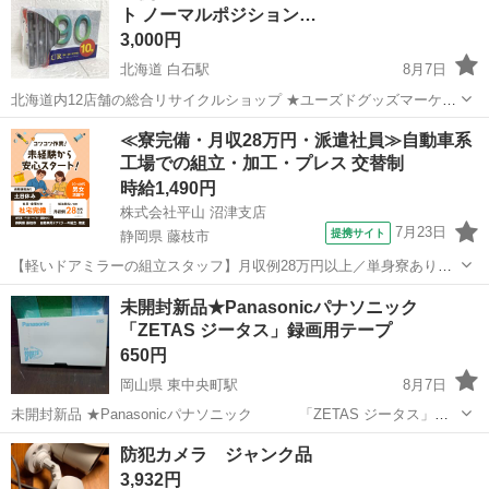
ト ノーマルポジション…
3,000円
北海道 白石駅
8月7日
北海道内12店舗の総合リサイクルショップ ★ユーズドグッズマーケッ
ト★ アウトレットモノハウス白石店 ※営業時間外のお問い合わせは
北海道
札幌市
白石駅
映像プレーヤー、レコーダー
≪寮完備・月収28万円・派遣社員≫自動車系
翌営業日に順次ご返答させていただきます。 営業時間 9:30～
工場での組立・加工・プレス 交替制
カセットテープ
19:30 ...
時給1,490円
株式会社平山 沼津支店
7月23日
提携サイト
静岡県 藤枝市
【軽いドアミラーの組立スタッフ】月収例28万円以上／単身寮あり／
年間休日121日／初めてさんも安心のカンタン作業 【未経験歓迎】軽
静岡
藤枝市
その他
未開封新品★Panasonicパナソニック
いドアミラーの組立スタッフ｜新設のキレイな工場◎男女活躍中！ 大
「ZETAS ジータス」録画用テープ
手自動車部品メーカーの新設工...
650円
岡山県 東中央町駅
8月7日
未開封新品 ★Panasonicパナソニック 「ZETAS ジータス」録
画用テープ1本 現在は廃盤です。 ZETAS（ジータス）はパナソニック
岡山
岡山市
東中央町駅
映像プレーヤー、レコーダー
防犯カメラ ジャンク品
（初代法人、現：パナソニックホールディングス。200...
3,932円