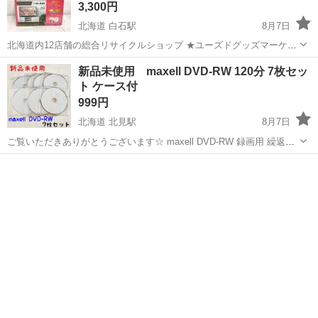
3,300円
北海道 白石駅
8月7日
北海道内12店舗の総合リサイクルショップ ★ユーズドグッズマーケッ
ト★ アウトレットモノハウス白石店 ※営業時間外のお問い合わせは
北海道
札幌市
白石駅
映像プレーヤー、レコーダー
新品未使用 maxell DVD-RW 120分 7枚セッ
翌営業日に順次ご返答させていただきます。 営業時間 9:30～
ト ケース付
アウトレットモノハウス
19:30 ...
999円
北海道 北見駅
8月7日
ご覧いただきありがとうございます☆ maxell DVD-RW 録画用 繰返し
120分 7枚セット 新品未開封です。 目立った傷や汚れもありませんが
北海道
北見市
北見駅
映像プレーヤー、レコーダー
自宅保管ですのでご了承下さい。 ＊即購入OK◎ ＊1点だけの早いも
の...