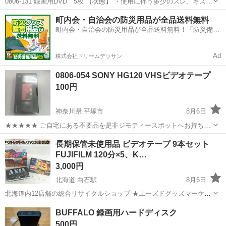
0806-131 録画用DVD 5枚 【状態】 ・使用に伴う多少のスレ、キズ、
落としきれない汚れなどございます ・詳細は現地でご確認ください ・
愛知
半田市
映像プレーヤー、レコーダー
現地
町内会・自治会の防災用品が全品送料無料
お値引きは出来かねますのでご了承願います ※中古品のため、状態...
町内会・自治会の防災用品が全品送料無料！「防災備蓄
用品ドットコム」
Ad
株式会社ドリームデッサン
0806-054 SONY HG120 VHSビデオテープ
100円
神奈川県 平塚市
8月6日
★★★★★ ご自宅にある不要品を是非ジモティースポットへお持ち込
みしませんか？ 家電、趣味・スポーツ・レジャー用品、こども用品、
神奈川
平塚市
映像プレーヤー、レコーダー
ビデオテープ
長期保管未使用品 ビデオテープ 9本セット
衣料服飾品、生活雑貨、家具、本、CD・DVDなどが無料でまとめて持
FUJIFILM 120分×5、K…
ち込めます！ ※詳細はこ...
3,000円
北海道 白石駅
8月6日
北海道内12店舗の総合リサイクルショップ ★ユーズドグッズマーケッ
ト★ アウトレットモノハウス白石店 ※営業時間外のお問い合わせは
北海道
札幌市
白石駅
映像プレーヤー、レコーダー
BUFFALO 録画用ハードディスク
翌営業日に順次ご返答させていただきます。 営業時間 9:30～
FUJIFILM
500円
19:30 ...