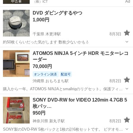
Ad
（株）ICT
DVD ダビングするやつ
1,000円
千葉県 木更津駅
8月3日
約50枚くらいだった気がします 数枚少ないかも💧
千葉
木更津市
木更津駅
映像プレーヤー、レコーダー
ATOMOS NINJA 5インチ HDR モニターレコ
ーダー
DVD
70,000円
オンライン決済
配送可
沖縄県 おもろまち駅
8月2日
購入から一年。ATOMOS NINJAとsmallrigのリグセット。保護フィル
ム貼付け済み。 ・個人使用感 FX-3にてApple ProRes RAWの撮影をし
沖縄
那覇市
おもろまち駅
映像プレーヤー、レコーダー
SONY DVD-RW for VIDEO 120min 4.7GB 5
たくて購入。感想としては私の規模での撮影ではRAWを使うこ...
枚パッ…
950円
神奈川県 新丸子駅
8月2日
SONY製のDVD-RW 5枚パックと1枚の計6枚セットです。 ビデオモー