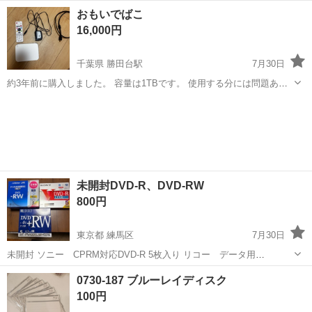
お願いします Verbatim DHR47JP100V4 Ad−DVD書込み方式: DVD規格
東京
足立区
映像プレーヤー、レコーダー
DVD
おもいでばこ
Ad−DV...
16,000円
千葉県 勝田台駅
7月30日
約3年前に購入しました。 容量は1TBです。 使用する分には問題あり
ませんでした。 さらに容量を大きいものに買い替えたため出品致しま
千葉
八千代市
勝田台駅
映像プレーヤー、レコーダー
す。 写真のものがすべてとなります。 見守りランクC 中古品のため、
キズ
細かなキズなどは、ご...
未開封DVD-R、DVD-RW
800円
東京都 練馬区
7月30日
未開封 ソニー CPRM対応DVD-R 5枚入り リコー データ用
DVD+RW5枚入り ビクター デジタル放送録画対応DVD+RW 5枚入り
東京
練馬区
映像プレーヤー、レコーダー
DVD
0730-187 ブルーレイディスク
未開封で保管していました。 未開封につき動作保証できません。 ご了
100円
承下さい。