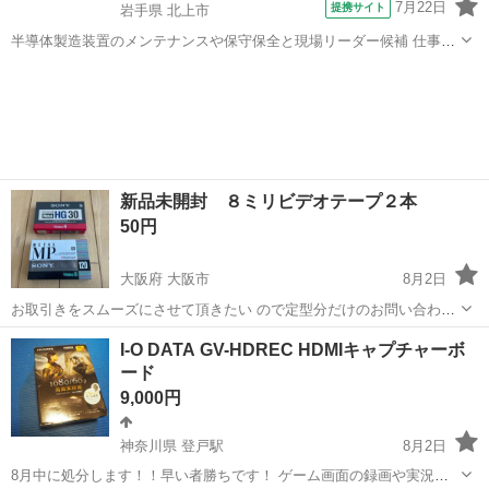
7月22日
提携サイト
岩手県 北上市
半導体製造装置のメンテナンスや保守保全と現場リーダー候補 仕事内
容 ＼フラッシュメモリの製造を行う工場で半導体製造装置の保守・点
岩手
北上市
その他
検のお仕事／ 【主な業務】 フラッシュメモリなどに使用される「半導
体」。 その半導体を...
新品未開封 ８ミリビデオテープ２本
50円
大阪府 大阪市
8月2日
お取引きをスムーズにさせて頂きたい ので定型分だけのお問い合わせ
の方や、 取り引き評価が低い方にはお返事を 差し上げない場合があり
大阪
大阪市
映像プレーヤー、レコーダー
ビデオテープ
I-O DATA GV-HDREC HDMIキャプチャーボ
ます。 ご了承ください。 新品未開封の８ミリビデオテープ２本 中身
ード
は大...
9,000円
神奈川県 登戸駅
8月2日
8月中に処分します！！早い者勝ちです！ ゲーム画面の録画や実況動