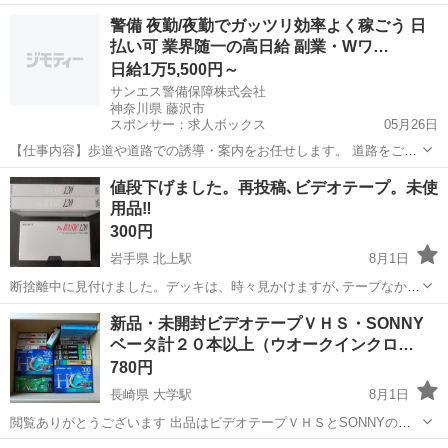
画作成に使える、I-O DATAのHDMIキャプチャーボードです！ PC不要
神奈川
川崎市
登戸駅
映像プレーヤー、レコーダー
警備 夜勤/夜勤でガッツリ効率よく稼ごう 日
で、HDMI接続するだけで簡単にゲーム映像を録画できます。 これか
払い可 業界随一の高日給 副業・Wワ…
キャプチャー
らゲーム実況を...
日給1万5,500円～
サンエス警備保障株式会社
神奈川県 藤沢市
スポンサー：求人ボックス
05月26日
【仕事内容】歩道や道路での誘導・案内をお任せします。 道路をご利
用される車両や歩行者の方が安全に安心して通行するために適切に誘
アルバイト・パート
値段下げました。再投稿､ビデオテープ。未使
導してください。 勤務地へは直行直帰OKです! <未経験でも安心!!> 丁
用品‼️
寧な研修20hで基本的な知識を...
300円
岩手県 北上駅
8月1日
断捨離中に見付けました。デッキは、時々見かけますが､テープなかな
か見ませんね。(古いテープ使い回しているのかなぁ？。)新しく如何で
岩手
北上市
北上駅
映像プレーヤー、レコーダー
新品・未開封ビデオテープＶＨＳ・SONNY
しょうか。
ベータ計２０本以上（ウオークインクロ…
ビデオテープ
780円
長崎県 大学駅
8月1日
閲覧ありがとうございます 出品はビデオテープＶＨＳとSONNYのベ
ータです 新品・未使用ですが数年経過しています ウオークインクロー