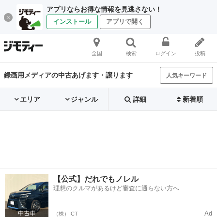
アプリならお得な情報を見逃さない！
インストール
アプリで開く
全国
検索
ログイン
投稿
録画用メディアの中古あげます・譲ります
人気キーワード
エリア
ジャンル
詳細
新着順
【公式】だれでもノレル
理想のクルマがあるけど審査に通らない方へ
Ad
（株）ICT