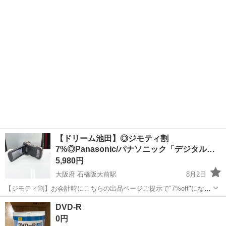
ド対応 Ver.1.1 with CPRMで、録画用としてお使いいただけます。 120
神奈川
川崎市
新丸子駅
映像プレーヤー、レコーダー
分/4.7GBの容量があります。 5枚パックは未開封の新品ですが...
SONY
【ドリーム池田】◎ジモティ割
7%◎Panasonic/パナソニック「デジタル
ム…
5,980円
大阪府 石橋阪大前駅
8月2日
【ジモティ割】お会計時にこちらの出品ページご提示で"7%off"になる
よ♡ 〇商品情報〇 【状態】中古品 動作•通電確認&簡易清掃済みです
大阪
池田市
石橋阪大前駅
映像プレーヤー、レコーダー
DVD-R
♪ 【保証】3ヶ月 防水テストはしておりません。 平成感のある、懐か
0円
しくてエモい...