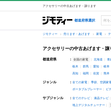
アクセサリーの中古あげます・譲ります
都道府県選択
ジモティー
売ります・あげます
家電
アクセサリーの中古あげます・譲
都道府県
：
全国の家電
北海道
青
栃木
群馬
愛知
岐阜
高知
福岡
佐賀
熊本
ジャンル
：
全ての家電
季節、空調家
ポータブルプレーヤー
ビ
サブジャンル
：
全てのテレビ
液晶テレビ
地上デジタルチューナー