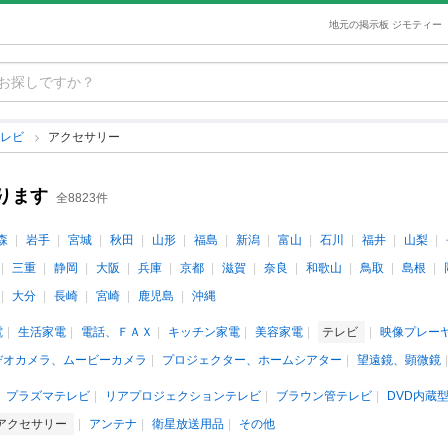
地元の掲示板 ジモティー
テレビ
アクセサリー
ります
全8823件
森
岩手
宮城
秋田
山形
福島
新潟
富山
石川
福井
山梨
三重
静岡
大阪
兵庫
京都
滋賀
奈良
和歌山
鳥取
島根
大分
長崎
宮崎
鹿児島
沖縄
電
生活家電
電話、ＦＡＸ
キッチン家電
美容家電
テレビ
映像プレー
デオカメラ、ムービーカメラ
プロジェクター、ホームシアター
望遠鏡、顕微鏡
プラズマテレビ
リアプロジェクションテレビ
ブラウン管テレビ
DVD内蔵
アクセサリー
アンテナ
衛星放送用品
その他