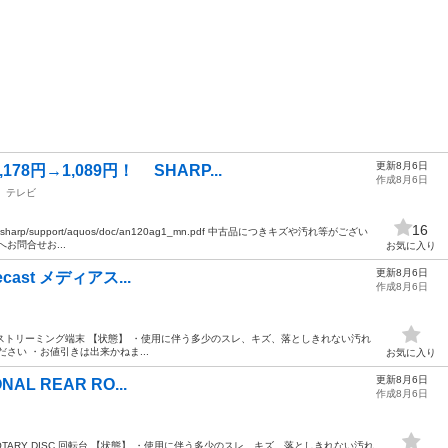
更新8月6日
8円→1,089円！ SHARP...
作成8月6日
テレビ
16
harp/support/aquos/doc/an120ag1_mn.pdf 中古品につきキズや汚れ等がござい
お問合せお...
お気に入り
更新8月6日
mecast メディアス...
作成8月6日
ast メディアストリーミング端末 【状態】 ・使用に伴う多少のスレ、キズ、落としきれない汚れ
さい ・お値引きは出来かねま...
お気に入り
更新8月6日
ONAL REAR RO...
作成8月6日
 REAR ROTARY DISC 回転台 【状態】 ・使用に伴う多少のスレ、キズ、落としきれない汚れ