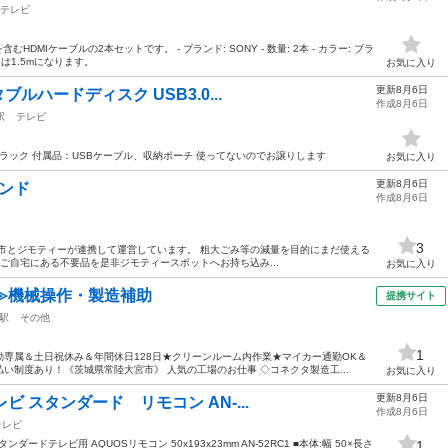
テレビ
DMIケーブルの2本セットです。 - ブランド: SONY - 数量: 2本 - カラー: ブラ
は1.5mになります。
お気に入り
更新8月6日
タブルハードディスク USB3.0...
作成8月6日
駅
テレビ
ー：ブラック 付属品：USBケーブル、収納ポーチ 使ってないのでお譲りします
お気に入り
更新8月6日
タンド
作成8月6日
3
市とジモティーが連携して運営しています。 粗⼤ごみ等の減量を⽬的にまだ使える
ご自宅にある不要品を是非ジモティースポットへお持ち込み...
お気に入り
≫機械操作・製造補助
提携サイト
駅
その他
1
専属＆土日祝休み＆年間休日128日★クリーンルーム内作業★マイカー通勤OK＆
い制度あり！《茨城県常陸大宮市》 人気の工場のお仕事 ◇コネクタ製造工...
お気に入り
更新8月6日
レビ スタンダード リモコン AN-...
作成8月6日
テレビ
ダードテレビ用 AQUOSリモコン 50x193x23mm AN-52RC1 ■本体:幅 50×長さ
1