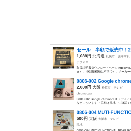
セール 半額で販売中！2,17
1,089円
北海道
札幌市
発寒南駅
アクオス
取扱説明書ダウンロードページ https://jp.s
ます。 ※対応機種は不明です。メーカーへ
0806-002 Google chro
2,000円
大阪
松原市
テレビ
chromecast
0806-002 Google chromec
などございます ・詳細は現地でご確認くだ
0806-004 MUTI-FUNCTI
500円
大阪
大阪市
テレビ
現地
0806-004 MUTI-FUNCTIONAL