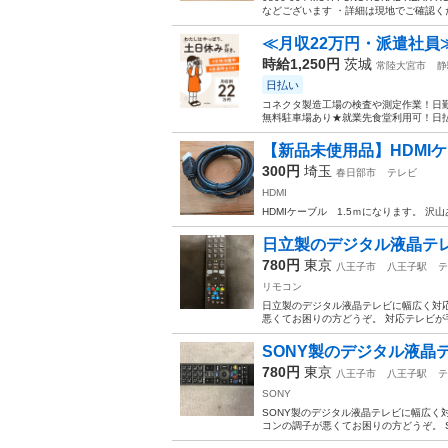
などございます ・詳細は現地でご確認くだ
≪月収22万円・派遣社員
時給1,250円
茨城
常陸大宮市
静
日払い
コネクタ製造工場の検査や測定作業！日勤
無料駐車場あり★就業先食堂利用可！日払
【新品未使用品】HDMIケ
300円
埼玉
春日部市
テレビ
HDMI
HDMIケーブル 1.5ｍになります。 
日立製のデジタル液晶テレビ対
780円
東京
八王子市
八王子駅
テ
リモコン
日立製のデジタル液晶テレビに幅広く対応す
悪くてお困りの方どうぞ。 対応テレビが
SONY製のデジタル液晶テレ
780円
東京
八王子市
八王子駅
テ
SONY
SONY製のデジタル液晶テレビに幅広く対応
コンの調子が悪くてお困りの方どうぞ。 SON