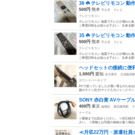
36 ☘️ テレビリモコン 
500円
熊本
宇土市
テレビ
テレビリモコン
テレビリモコン 地震でテレビが壊れた為
ご希望日時をお知らせ下さい。 出来る限
35 ☘️ テレビリモコン 
500円
熊本
宇土市
テレビ
テレビリモコン
テレビリモコン 地震でテレビが壊れた為
ご希望日時をお知らせ下さい。 出来る限
ヘッドセットの接続に便利
1,000円
愛知
名古屋市
大須観音
サウンドバータイプ
PCで使っていましたが買い替えのためお
面のライン出力/マイク入力ジャックでヘッ
SONY 赤白黄 AVケーブ
400円
東京
板橋区
東武練馬駅
テ
ケーブル
☆最後までお読みください。 ☆自己紹介
さい。 ☆実物とお写真の色味が違う場合が
≪月収22万円・派遣社員