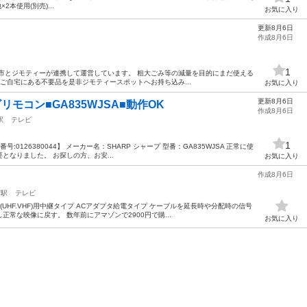
×2本使用(別売)...
お気に入り
更新8月6日
作成8月6日
1
市とジモティーが連携して運営しています。 粗⼤ごみ等の減量を⽬的にまだ使える
ご自宅にある不要品を是非ジモティースポットへお持ち込み...
お気に入り
更新8月6日
ビリモコン■GA835WJSA■動作OK
作成8月6日
駅
テレビ
1
0126380044】 メーカー名：SHARP シャープ 型番：GA835WJSA 正常に使
なりました。 お探しの方、お安...
お気に入り
作成8月6日
ター
京駅
テレビ
室内(UHF.VHF)用中継タイプ ACアダプタ給電タイプ ケーブルを延長時や分配時の信号
常な映像に戻す。 数年前にアマゾンで2900円で購...
お気に入り