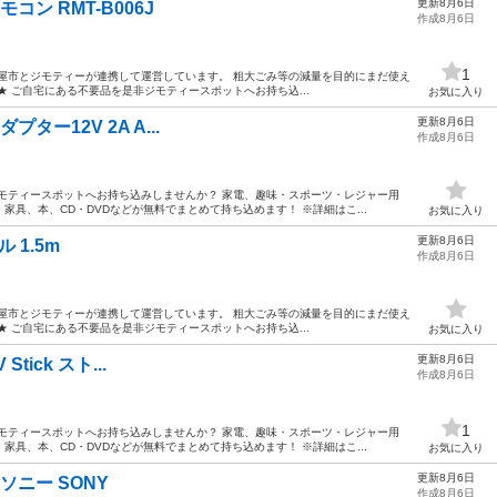
更新8月6日
リモコン RMT-B006J
作成8月6日
1
屋市とジモティーが連携して運営しています。 粗⼤ごみ等の減量を⽬的にまだ使え
 ご自宅にある不要品を是非ジモティースポットへお持ち込...
お気に入り
更新8月6日
アダプター12V 2A A...
作成8月6日
モティースポットへお持ち込みしませんか？ 家電、趣味・スポーツ・レジャー用
具、本、CD・DVDなどが無料でまとめて持ち込めます！ ※詳細はこ...
お気に入り
更新8月6日
 1.5m
作成8月6日
屋市とジモティーが連携して運営しています。 粗⼤ごみ等の減量を⽬的にまだ使え
 ご自宅にある不要品を是非ジモティースポットへお持ち込...
お気に入り
更新8月6日
 Stick スト...
作成8月6日
1
モティースポットへお持ち込みしませんか？ 家電、趣味・スポーツ・レジャー用
具、本、CD・DVDなどが無料でまとめて持ち込めます！ ※詳細はこ...
お気に入り
更新8月6日
ソニー SONY
作成8月6日