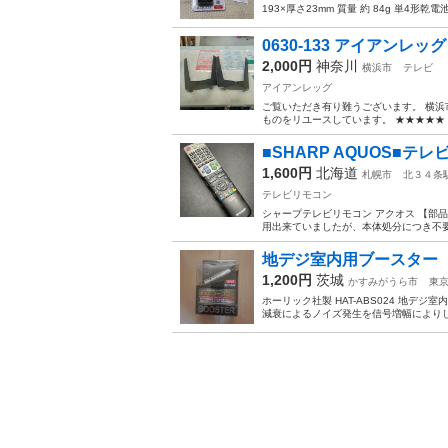
193×厚さ23mm 質量 約 84g 単4形乾電池
0630-133 アイアンレッグ
2,000円
神奈川
横浜市
テレビ
アイアンレッグ
ご覧いただき有り難うございます。 横浜
ものをリユースしています。 ★★★★★ 
■SHARP AQUOS■テレ
1,600円
北海道
札幌市
北３４条
テレビリモコン
シャープテレビリモコン アクオス 【部品番号:
用出来ていましたが、本体処分につき不要と
地デジ室内用ブース
1,200円
茨城
かすみがうら市
東
ホーリック社製 HAT-ABS024 地デジ
減衰によるノイズ発生を信号増幅によりし正