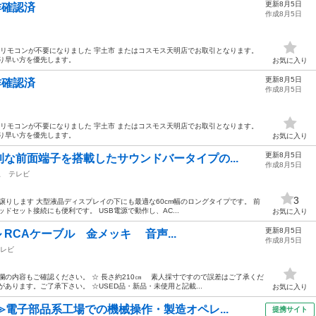
更新8月5日
動作確認済
作成8月5日
 リモコンが不要になりました 宇土市 またはコスモス天明店でお取引となります。
り早い方を優先します。
お気に入り
更新8月5日
動作確認済
作成8月5日
 リモコンが不要になりました 宇土市 またはコスモス天明店でお取引となります。
り早い方を優先します。
お気に入り
更新8月5日
な前面端子を搭載したサウンドバータイプの...
作成8月5日
駅
テレビ
3
譲りします 大型液晶ディスプレイの下にも最適な60cm幅のロングタイプです。 前
ドセット接続にも便利です。 USB電源で動作し、AC...
お気に入り
更新8月5日
ル RCAケーブル 金メッキ 音声...
作成8月5日
レビ
欄の内容もご確認ください。 ☆ 長さ約210㎝ 素人採寸ですので誤差はご了承くだ
あります。ご了承下さい。 ☆USED品・新品・未使用と記載...
お気に入り
≫電子部品系工場での機械操作・製造オペレ...
提携サイト