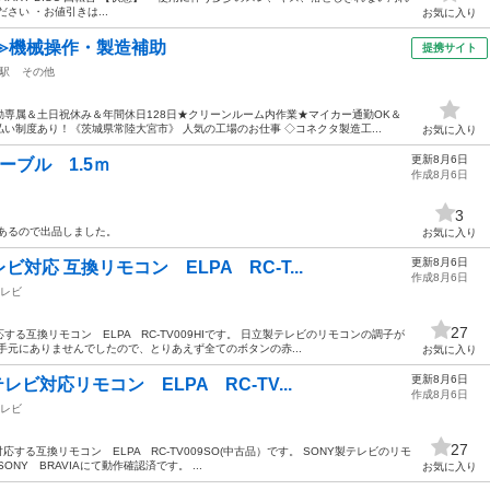
さい ・お値引きは...
お気に入り
≫機械操作・製造補助
提携サイト
駅
その他
専属＆土日祝休み＆年間休日128日★クリーンルーム内作業★マイカー通勤OK＆
い制度あり！《茨城県常陸大宮市》 人気の工場のお仕事 ◇コネクタ製造工...
お気に入り
更新8月6日
ーブル 1.5ｍ
作成8月6日
3
沢山あるので出品しました。
お気に入り
更新8月6日
応 互換リモコン ELPA RC-T...
作成8月6日
レビ
27
る互換リモコン ELPA RC-TV009HIです。 日立製テレビのリモコンの調子が
手元にありませんでしたので、とりあえず全てのボタンの赤...
お気に入り
更新8月6日
ビ対応リモコン ELPA RC-TV...
作成8月6日
レビ
27
する互換リモコン ELPA RC-TV009SO(中古品）です。 SONY製テレビのリモ
Y BRAVIAにて動作確認済です。 ...
お気に入り