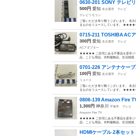
0630-201 SONY テレビ
500円
愛知
名古屋市
テレビ
テレビリモコン
ご覧いただき有り難うございます。 名古
るものをリユースしています。 ★★★★★
0715-211 TOSHIBA AC
300円
愛知
名古屋市
テレビ
ACアダプター
★★★★★ ご自宅にある不要品を是非ジ
品、こども用品、衣料服飾品、生活雑貨、家
0701-226 アンテナケーブル
100円
愛知
名古屋市
テレビ
リユース
ご覧いただき有り難うございます。 名古
るものをリユースしています。 ★★★★★
0806-139 Amazon Fire TV
1,300円
神奈川
平塚市
テレビ
Amazon Fire TV
★★★★★ ご自宅にある不要品を是非ジ
品、こども用品、衣料服飾品、生活雑貨、家
HDMIケーブル 2本セット 