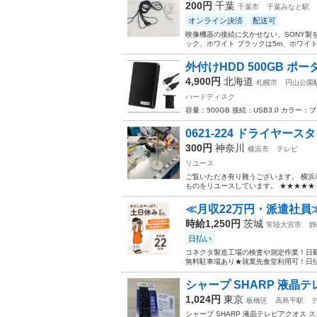
200円
千葉
千葉市
千葉みなと駅
オンライン決済
配送可
映像機器の接続に欠かせない、SONY製を含むH
ック、ホワイト ブラックは5m、ホワイト
外付けHDD 500GB ポー
4,900円
北海道
札幌市
円山公園
ハードディスク
容量：500GB 接続：USB3.0 カラ
0621-224 ドライヤース
300円
神奈川
横浜市
テレビ
リユース
ご覧いただき有り難うございます。 横浜
ものをリユースしています。 ★★★★★ 
≪月収22万円・派遣社員
時給1,250円
茨城
常陸大宮市
静
日払い
コネクタ製造工場の検査や測定作業！日勤
無料駐車場あり★就業先食堂利用可！日払
シャープ SHARP 液晶テ
1,024円
東京
板橋区
高島平駅
シャープ SHARP 液晶テレビアクオス スタン