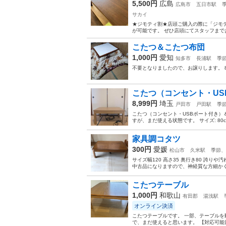
5,500円
広島
広島市
五日市駅
サカイ
★ジモティ割★店頭ご購入の際に「ジモテ
が可能です。 ぜひ店頭にてスタッフまでお伝えくださいませ
こたつ＆こたつ布団
1,000円
愛知
知多市
長浦駅
季
不要となりましたので、お譲りします。 8
こたつ（コンセント・U
8,999円
埼玉
戸田市
戸田駅
季
こたつ（コンセント・USBポート付き）
すが、まだ使える状態です。 サイズ: 80cmｘ
家具調コタツ
300円
愛媛
松山市
久米駅
季節、
サイズ幅120 高さ35 奥行き80 誇
中古品になりますので、神経質な方細かく
こたつテーブル
1,000円
和歌山
有田郡
湯浅駅
オンライン決済
こたつテーブルです。 一部、テーブルを
で、まだ使えると思います。 【対応可能日】 