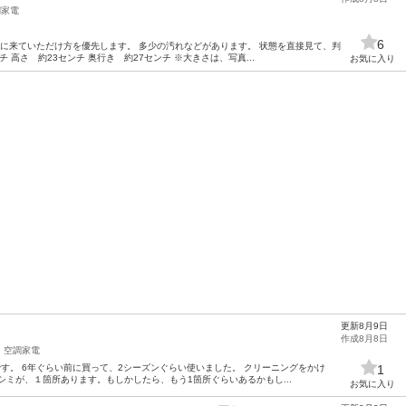
調家電
6
に来ていただけ方を優先します。 多少の汚れなどがあります。 状態を直接見て、判
 高さ 約23センチ 奥行き 約27センチ ※大きさは、写真...
お気に入り
更新8月9日
作成8月8日
、空調家電
85です。 6年ぐらい前に買って、2シーズンぐらい使いました。 クリーニングをかけ
1
シミが、１箇所あります。もしかしたら、もう1箇所ぐらいあるかもし...
お気に入り