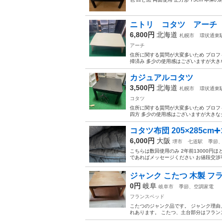
ニトリ コタツ アーチ
6,800円
北海道
札幌市
環状通東
アーチ
住所に関する質問が大変多いため プロフ
掃済み 多少の使用感はございますが大きな
カジュアルコタツ
3,500円
北海道
札幌市
環状通東
コタツ
住所に関する質問が大変多いため プロフィ
四方 多少の使用感はございますが大きなダ
コタツ布団 205×285c
6,000円
大阪
堺市
七道駅
季節
こちらは数回使用のみ 2年前13000円
であればメッセージください お値段交渉
ジャンク こたつ 木製 フラ
0円
岐阜
岐阜市
季節、空調家電
フランスベッド
こたつのジャンク品です。 ジャンク理由
れあります。 こたつ、土台部分はフランスベ