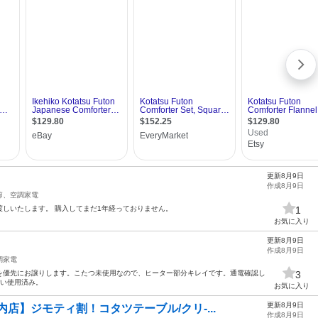
更新8月9日
作成8月9日
節、空調家電
しいたします。 購入してまだ1年経っておりません。
1
お気に入り
更新8月9日
作成8月9日
調家電
を優先にお譲りします。こたつ未使用なので、ヒーター部分キレイです。通電確認し
3
らい使用済み。
お気に入り
更新8月9日
店】ジモティ割！コタツテーブル/クリ-...
作成8月9日