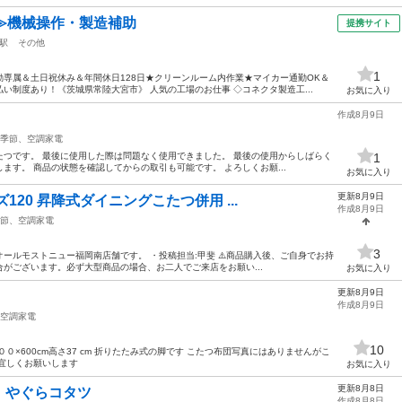
≫機械操作・製造補助
提携サイト
駅
その他
1
専属＆土日祝休み＆年間休日128日★クリーンルーム内作業★マイカー通勤OK＆
い制度あり！《茨城県常陸大宮市》 人気の工場のお仕事 ◇コネクタ製造工...
お気に入り
作成8月9日
季節、空調家電
つです。 最後に使用した際は問題なく使用できました。 最後の使用からしばらく
1
ます。 商品の状態を確認してからの取引も可能です。 よろしくお願...
お気に入り
更新8月9日
120 昇降式ダイニングこたつ併用 ...
作成8月9日
節、空調家電
3
ールモストニュー福岡南店舗です。 ・投稿担当:甲斐 ⚠️商品購入後、ご自身でお持
がございます。必ず大型商品の場合、お二人でご来店をお願い...
お気に入り
更新8月9日
つ
作成8月9日
空調家電
10
６００×600cm高さ37 cm 折りたたみ式の脚です こたつ布団写真にはありませんがこ
宜しくお願いします
お気に入り
更新8月8日
 やぐらコタツ
作成8月8日