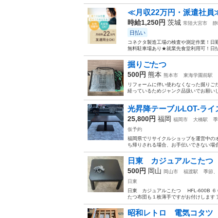
≪月収22万円・派遣社員
時給1,250円
茨城
常陸大宮市
静
日払い
コネクタ製造工場の検査や測定作業！日勤
無料駐車場あり★就業先食堂利用可！日払
掘りごたつ
500円
熊本
熊本市
東海学園前駅
リフォームに伴い使わなくなった掘りごた
経っているためジャンク品扱いでお願いし
光昇降テーブルLOT-ライズ
25,800円
福岡
福岡市
大橋駅
季
仮予約
福岡県でリサイクルショップを運営中のオ
ち帰りされる場合、お手伝いできない場合
日東 カジュアルこた
500円
岡山
岡山市
福渡駅
季節、
日東
日東 カジュアルこたつ HFL-600B 
たつ布団も１枚薄手ですがお付けします 
昭和レトロ 電気コタツ