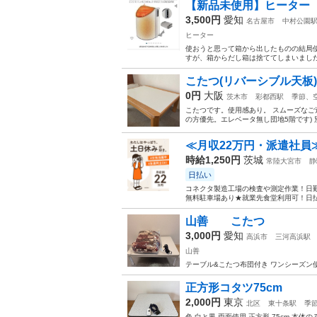
【新品未使用】ヒーター パ
3,500円
愛知
名古屋市
中村公園
ヒーター
使おうと思って箱から出したものの結局
すが、箱からだし箱は捨ててしまいました。 
こたつ(リバーシブル天板)
0円
大阪
茨木市
彩都西駅
季節、
こたつです。使用感あり。 スムーズなご
の方優先。エレベータ無し団地5階です) 
≪月収22万円・派遣社員
時給1,250円
茨城
常陸大宮市
静
日払い
コネクタ製造工場の検査や測定作業！日勤
無料駐車場あり★就業先食堂利用可！日払
山善 こたつ
3,000円
愛知
高浜市
三河高浜駅
山善
テーブル&こたつ布団付き ワンシーズン
正方形コタツ75cm
2,000円
東京
北区
東十条駅
季
色 白と黒 両面使用 正方形 75cm 本