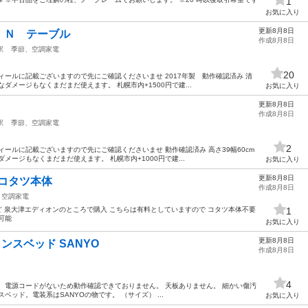
1
お気に入り
更新8月8日
 Ｎ テーブル
作成8月8日
駅
季節、空調家電
20
ィールに記載ございますので先にご確認くださいませ 2017年製 動作確認済み 清
ダメージもなくまだまだ使えます。 札幌市内+1500円で建...
お気に入り
更新8月8日
作成8月8日
駅
季節、空調家電
2
ールに記載ございますので先にご確認くださいませ 動作確認済み 高さ39幅60cm
メージもなくまだまだ使えます。 札幌市内+1000円で建...
お気に入り
更新8月8日
m➕コタツ本体
作成8月8日
、空調家電
ほど 泉大津エディオンのところで購入 こちらは有料としていますので コタツ本体不要
1
可能
お気に入り
更新8月8日
ンスベッド SANYO
作成8月8日
4
、電源コードがないため動作確認できておりません。 天板ありません。 細かい傷汚
ッド。電装系はSANYOの物です。 （サイズ） ...
お気に入り