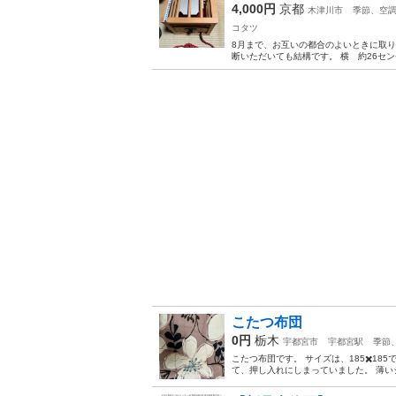
4,000円
京都
木津川市
季節、空
コタツ
8月まで、お互いの都合のよいときに取り
断いただいても結構です。 横 約26センチ
こたつ布団
0円
栃木
宇都宮市
宇都宮駅
季節
こたつ布団です。 サイズは、185✖️1
て、押し入れにしまっていました。 薄い