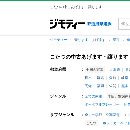
こたつの中古あげます・譲ります
都道府県選択
ジモティー
売ります・あげます
家電
こたつの中古あげます・譲ります
都道府県
：
全国の家電
北海道
青
栃木
群馬
愛知
岐阜
高知
福岡
佐賀
熊本
ジャンル
：
全ての家電
季節、空調家
ポータブルプレーヤー
ビ
サブジャンル
：
全ての季節、空調家電
エ
こたつ
ホットカーペッ