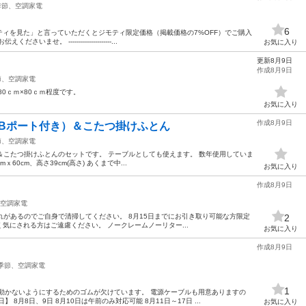
季節、空調家電
6
ィを見た」と言っていただくとジモティ限定価格（掲載価格の7%OFF）でご購入
。 ---------------------...
お気に入り
更新8月9日
作成8月9日
節、空調家電
0ｃｍ×80ｃｍ程度です。
お気に入り
作成8月9日
SBポート付き）＆こたつ掛けふとん
節、空調家電
＆こたつ掛けふとんのセットです。 テーブルとしても使えます。 数年使用していま
60cm、高さ39cm(高さ) あくまで中...
お気に入り
作成8月9日
空調家電
りや汚れがあるのでご自身で清掃してください。 8月15日までにお引き取り可能な方限定
2
気にされる方はご遠慮ください。 ノークレームノーリター...
お気に入り
作成8月9日
季節、空調家電
1
動かないようにするためのゴムが欠けています。 電源ケーブルも用意ありますの
8月8日、9日 8月10日は午前のみ対応可能 8月11日～17日 ...
お気に入り