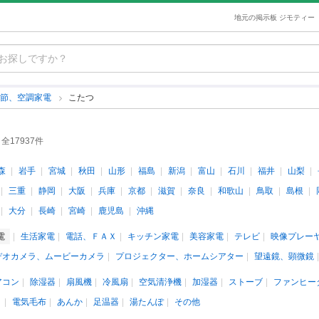
地元の掲示板 ジモティー
季節、空調家電
こたつ
全17937件
森
岩手
宮城
秋田
山形
福島
新潟
富山
石川
福井
山梨
三重
静岡
大阪
兵庫
京都
滋賀
奈良
和歌山
鳥取
島根
大分
長崎
宮崎
鹿児島
沖縄
電
生活家電
電話、ＦＡＸ
キッチン家電
美容家電
テレビ
映像プレー
デオカメラ、ムービーカメラ
プロジェクター、ホームシアター
望遠鏡、顕微鏡
アコン
除湿器
扇風機
冷風扇
空気清浄機
加湿器
ストーブ
ファンヒー
ト
電気毛布
あんか
足温器
湯たんぽ
その他