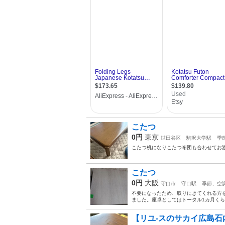
こたつ
0円
東京
世田谷区
駒沢大学駅
季
こたつ机になりこたつ布団も合わせてお渡
こたつ
0円
大阪
守口市
守口駅
季節、空
不要になったため、取りにきてくれる方
ました。座卓としてはトータル1カ月く
【リユ-スのサカイ広島石内