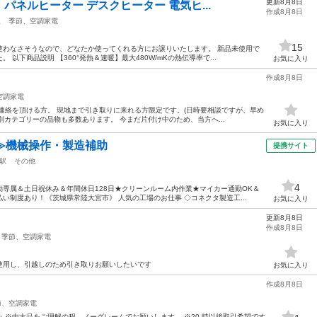
更新8月8日
ネルヒーター デスクヒーター 電気ヒ...
作成8月8日
駅
季節、空調家電
15
使わなさそうなので、どなたか使ってくれる方にお譲りいたします。 新品未使用で
以下商品説明 【360°発熱＆速暖】最大480W/mKの熱伝導率で...
お気に入り
作成8月8日
空調家電
連絡を頂ける方。 現地まで引き取りに来れる方限定です。(日時要相談ですが、早め
別カテゴリーの品物も多数あります。 今まだ片付け中のため、当方へ...
お気に入り
≫機械操作・製造補助
提携サイト
駅
その他
4
専属＆土日祝休み＆年間休日128日★クリーンルーム内作業★マイカー通勤OK＆
い制度あり！《茨城県常陸大宮市》 人気の工場のお仕事 ◇コネクタ製造工...
お気に入り
更新8月8日
作成8月8日
季節、空調家電
使用し、引越しのため引き取りお願いしたいです
お気に入り
作成8月8日
節、空調家電
体のみ ※中古品をご理解の程、ノーグレームでお願いします。 ※20 時以後取引希望です