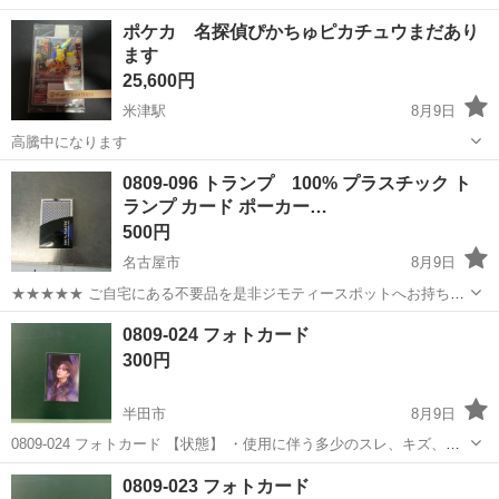
ポケカ 名探偵ぴかちゅピカチュウまだあり
ます
25,600円
米津駅
8月9日
高騰中になります
愛知
西尾市
米津駅
カードゲーム
ポケカ
0809-096 トランプ 100% プラスチック ト
ランプ カード ポーカー…
500円
名古屋市
8月9日
★★★★★ ご自宅にある不要品を是非ジモティースポットへお持ち込
みしませんか？ 家電、趣味・スポーツ・レジャー用品、こども用品、
愛知
名古屋市
カードゲーム
ポーカー
0809-024 フォトカード
衣料服飾品、生活雑貨、家具、本、CD・DVDなどが無料でまとめて持
300円
ち込めます！ ※詳細はこ...
半田市
8月9日
0809-024 フォトカード 【状態】 ・使用に伴う多少のスレ、キズ、落
としきれない汚れなどございます ・詳細は現地でご確認ください ・お
愛知
半田市
カードゲーム
現地
0809-023 フォトカード
値引きは出来かねますのでご了承願います ※中古品のため、状態につ