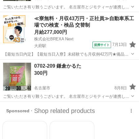
ご覧いただき有り難うございます。 名古屋市とジモティーが連携して
運営しています。 粗⼤ごみ等の減量を⽬的にまだ使えるものをリユー
愛知
名古屋市
カードゲーム
リユース
≪寮無料・月収43万円・正社員≫自動車系工
スしています。 ★★★★★ ご自宅にある不要品を是非ジモティースポ
場での検査・検品 交替制
ットへお持...
月給277,000円
株式会社BREXA Next
7月13日
提携サイト
大府駅
【最短当日内定】【最短当日入寮】未経験でも月収例42万円★備品付
き寮完備＆赴任旅費会社負担◎昇給・業績賞与あり！組立や塗装など
愛知
大府市
大府駅
その他
0702-209 鎌倉かるた
自動車製造の各種作業！《愛知県大府市》 人気の工場のお仕事 ◇自動
300円
車製造に携わる各種作業◇ 【...
名古屋市
8月8日
ご覧いただき有り難うございます。 名古屋市とジモティーが連携して
運営しています。 粗⼤ごみ等の減量を⽬的にまだ使えるものをリユー
愛知
名古屋市
カードゲーム
リユース
スしています。 ★★★★★ ご自宅にある不要品を是非ジモティースポ
ットへお持...