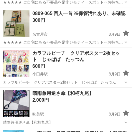
★★★★★ ご自宅にある不要品を是非ジモティースポットへお持ち込
みしませんか？ 家電、趣味・スポーツ・レジャー用品、こども用品、
愛知
小牧市
カードゲーム
懸賞
0809-065 百人一首 ※保管汚れあり、未確認
衣料服飾品、生活雑貨、家具、本、CD・DVDなどが無料でまとめて持
300円
ち込めます！ ※詳細はこ...
名古屋市
8月9日
★★★★★ ご自宅にある不要品を是非ジモティースポットへお持ち込
みしませんか？ 家電、趣味・スポーツ・レジャー用品、こども用品、
愛知
名古屋市
カードゲーム
百人一首
カラフルピーチ クリアポスター2枚セッ
衣料服飾品、生活雑貨、家具、本、CD・DVDなどが無料でまとめて持
ト じゃぱぱ たっつん
ち込めます！ ※詳細はこ...
600円
小田井駅
8月9日
カラフルピーチ クリアポスター2枚セット じゃぱぱ たっつん
愛知
名古屋市
小田井駅
カードゲーム
ポスター
晴雨兼用逆さ傘【和柄九尾】
2,000円
味美駅
8月9日
晴雨兼用逆さ傘【和柄九尾】
愛知
名古屋市
味美駅
カードゲーム
和柄