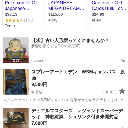
【求】古い人形譲ってくれませんか？
状態が悪くてもOK🙆‍♀️査定0円‼️
Ad
COYASH
スプレーアートエデン WSMキャンバス 原
画
9,500円
味美駅
8月10日
スプレーアートエデン WSMキャンバス 背景が金でキラキラしてます
愛知
名古屋市
味美駅
カードゲーム
スプレーアート
デュエルマスターズ レジェンドスーパーデ
ッキ 神歌繚嵐 シュリンク付き未開封品
7,000円