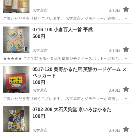
名古屋市
8月8日
ご覧いただき有り難うございます。 名古屋市とジモティーが連携して
運営しています。 粗⼤ごみ等の減量を⽬的にまだ使えるものをリユー
愛知
名古屋市
カードゲーム
リユース
0716-100 小倉百人一首 平成
スしています。 ★★★★★ ご自宅にある不要品を是非ジモティースポ
500円
ットへお持...
名古屋市
8月8日
★★★★★ ご自宅にある不要品を是非ジモティースポットへお持ち込
みしませんか？ 家電、趣味・スポーツ・レジャー用品、こども用品、
愛知
名古屋市
カードゲーム
現地
0517-120 奥野かるた店 英語カードゲーム ス
衣料服飾品、生活雑貨、家具、本、CD・DVDなどが無料でまとめて持
ペラカード
ち込めます！ ※詳細はこ...
100円
名古屋市
8月8日
ご覧いただき有り難うございます。 名古屋市とジモティーが連携して
運営しています。 粗⼤ごみ等の減量を⽬的にまだ使えるものをリユー
愛知
名古屋市
カードゲーム
リユース
0702-208 大石天狗堂 京いろはかるた
スしています。 ★★★★★ ご自宅にある不要品を是非ジモティースポ
100円
ットへお持...
名古屋市
8月8日