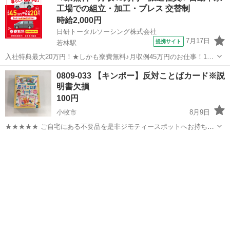
工場での組立・加工・プレス 交替制
時給2,000円
日研トータルソーシング株式会社
7月17日
提携サイト
若林駅
入社特典最大20万円！★しかも寮費無料♪月収例45万円のお仕事！1年
目で年収560万円も可能！あなたの手で自動車をつくりませんか？ お
愛知
豊田市
若林駅
その他
0809-033 【キンポー】反対ことばカード※説
仕事について トヨタ車体各工場でのミニバン・SUV新車製造に関わる
明書欠損
諸作業。 【プレス】巨...
100円
小牧市
8月9日
★★★★★ ご自宅にある不要品を是非ジモティースポットへお持ち込
みしませんか？ 家電、趣味・スポーツ・レジャー用品、こども用品、
愛知
小牧市
カードゲーム
現地
衣料服飾品、生活雑貨、家具、本、CD・DVDなどが無料でまとめて持
ち込めます！ ※詳細はこ...