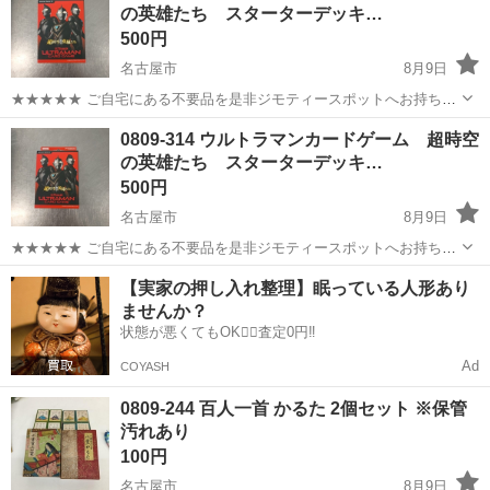
の英雄たち スターターデッキ…
500円
名古屋市
8月9日
★★★★★ ご自宅にある不要品を是非ジモティースポットへお持ち込
みしませんか？ 家電、趣味・スポーツ・レジャー用品、こども用品、
愛知
名古屋市
カードゲーム
ウルトラマン
0809-314 ウルトラマンカードゲーム 超時空
衣料服飾品、生活雑貨、家具、本、CD・DVDなどが無料でまとめて持
の英雄たち スターターデッキ…
ち込めます！ ※詳細はこ...
500円
名古屋市
8月9日
★★★★★ ご自宅にある不要品を是非ジモティースポットへお持ち込
みしませんか？ 家電、趣味・スポーツ・レジャー用品、こども用品、
愛知
名古屋市
カードゲーム
ウルトラマン
【実家の押し入れ整理】眠っている人形あり
衣料服飾品、生活雑貨、家具、本、CD・DVDなどが無料でまとめて持
ませんか？
ち込めます！ ※詳細はこ...
状態が悪くてもOK🙆‍♀️査定0円‼️
Ad
COYASH
0809-244 百人一首 かるた 2個セット ※保管
汚れあり
100円
名古屋市
8月9日