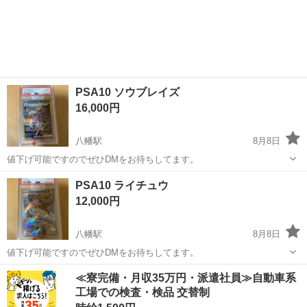
PSA10 ソウブレイズ
16,000円
八幡駅
8月8日
値下げ可能ですのでぜひDMをお待ちしてます。
愛知
豊川市
八幡駅
カードゲーム
A10
PSA10 ライチュウ
12,000円
八幡駅
8月8日
値下げ可能ですのでぜひDMをお待ちしてます。
愛知
豊川市
八幡駅
カードゲーム
ライチュウ
≪寮完備・月収35万円・派遣社員≫自動車系
工場での検査・検品 交替制