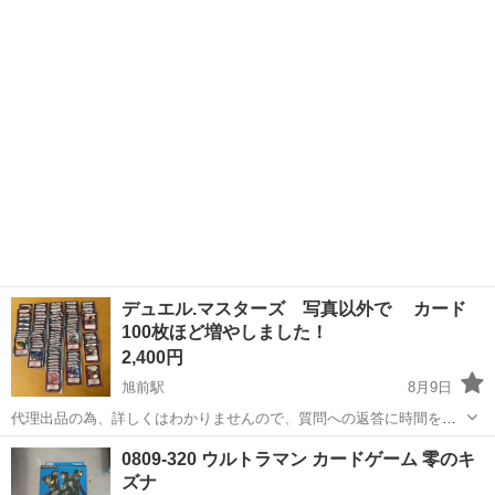
RRR・SR・旧裏などが混ざっており、年代や収録弾の詳細は不明で
す。 コレクション整理の...
デュエル.マスターズ 写真以外で カード
100枚ほど増やしました！
2,400円
旭前駅
8月9日
代理出品の為、詳しくはわかりませんので、質問への返答に時間を頂
く場合があります。 お気に入り入れて下さる方は何らかのコメントを
愛知
尾張旭市
旭前駅
カードゲーム
0809-320 ウルトラマン カードゲーム 零のキ
お願いします。 取りに来られる方希望ですが代引きも可能です。
ズナ