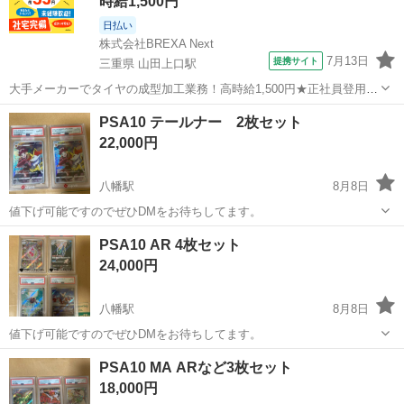
時給1,500円
日払い
株式会社BREXA Next
7月13日
提携サイト
三重県 山田上口駅
大手メーカーでタイヤの成型加工業務！高時給1,500円★正社員登用制
度あり！ワンルーム寮完備！マイカー通勤OK！無料駐車場あり！《三
三重
伊勢市
山田上口駅
その他
PSA10 テールナー 2枚セット
重県伊勢市》 人気の工場のお仕事 ◇タイヤの製造◇ トラック・バ
22,000円
ス・RV車用を中心とした...
八幡駅
8月8日
値下げ可能ですのでぜひDMをお待ちしてます。
愛知
豊川市
八幡駅
カードゲーム
A10
PSA10 AR 4枚セット
24,000円
八幡駅
8月8日
値下げ可能ですのでぜひDMをお待ちしてます。
愛知
豊川市
八幡駅
カードゲーム
A10
PSA10 MA ARなど3枚セット
18,000円