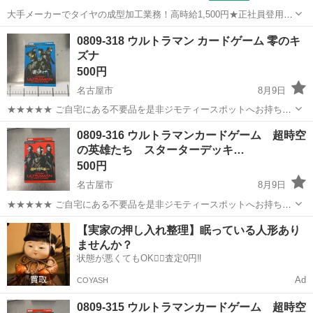
大手メーカーでタイヤの成型加工業務！高時給1,500円★正社員登用制
度あり！ワンルーム寮完備！マイカー通勤OK！無料駐車場あり！《三
三重
伊勢市
山田上口駅
その他
0809-318 ウルトラマン カードゲーム 零のキ
重県伊勢市》 人気の工場のお仕事 ◇タイヤの製造◇ トラック・バ
ズナ
ス・RV車用を中心とした...
500円
名古屋市
8月9日
★★★★★ ご自宅にある不要品を是非ジモティースポットへお持ち込
みしませんか？ 家電、趣味・スポーツ・レジャー用品、こども用品、
愛知
名古屋市
カードゲーム
ウルトラマン
0809-316 ウルトラマンカードゲーム 超時空
衣料服飾品、生活雑貨、家具、本、CD・DVDなどが無料でまとめて持
の英雄たち スターターデッキ…
ち込めます！ ※詳細はこ...
500円
名古屋市
8月9日
★★★★★ ご自宅にある不要品を是非ジモティースポットへお持ち込
みしませんか？ 家電、趣味・スポーツ・レジャー用品、こども用品、
愛知
名古屋市
カードゲーム
ウルトラマン
【実家の押し入れ整理】眠っている人形あり
衣料服飾品、生活雑貨、家具、本、CD・DVDなどが無料でまとめて持
ませんか？
ち込めます！ ※詳細はこ...
状態が悪くてもOK🙆‍♀️査定0円‼️
Ad
COYASH
0809-315 ウルトラマンカードゲーム 超時空