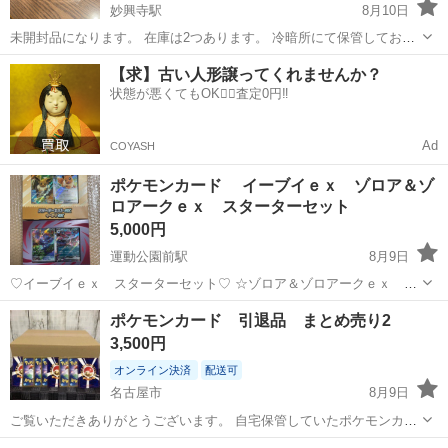
妙興寺駅
8月10日
未開封品になります。 在庫は2つあります。 冷暗所にて保管しており
ましたので状態は良い方だと思います。 直接手渡しのお取引のみでお
愛知
一宮市
妙興寺駅
カードゲーム
【求】古い人形譲ってくれませんか？
願いします。 定型文には返信しません。 よろしくお願いします。
状態が悪くてもOK🙆‍♀️査定0円‼️
デュエルマスターズ
Ad
COYASH
ポケモンカード イーブイｅｘ ゾロア＆ゾ
ロアークｅｘ スターターセット
5,000円
運動公園前駅
8月9日
♡イーブイｅｘ スターターセット♡ ☆ゾロア＆ゾロアークｅｘ ス
ターターセット☆ ◎未開封品◎ セット売り ⚠️特に気になる箱の傷み
愛知
豊橋市
運動公園前駅
カードゲーム
イーブイ
ポケモンカード 引退品 まとめ売り2
はございませんが 初期キズ・スレ等は多少はございます ので
3,500円
パッケージまで完全美品...
オンライン決済
配送可
名古屋市
8月9日
ご覧いただきありがとうございます。 自宅保管していたポケモンカー
ドを約1000枚まとめて出品いたします。 内容はU・C・R・RR・
愛知
名古屋市
カードゲーム
ポケモンカード