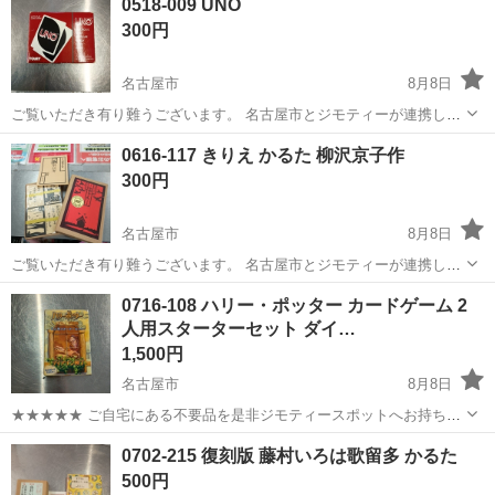
0518-009 UNO
す♪ 自動車製造の各種作業 自動車製造に伴う各種作業を行います。 具
300円
体的には、下記いずれかの業務...
名古屋市
8月8日
ご覧いただき有り難うございます。 名古屋市とジモティーが連携して
運営しています。 粗⼤ごみ等の減量を⽬的にまだ使えるものをリユー
愛知
名古屋市
カードゲーム
リユース
0616-117 きりえ かるた 柳沢京子作
スしています。 ★★★★★ ご自宅にある不要品を是非ジモティースポ
300円
ットへお持...
名古屋市
8月8日
ご覧いただき有り難うございます。 名古屋市とジモティーが連携して
運営しています。 粗⼤ごみ等の減量を⽬的にまだ使えるものをリユー
愛知
名古屋市
カードゲーム
リユース
0716-108 ハリー・ポッター カードゲーム 2
スしています。 ★★★★★ ご自宅にある不要品を是非ジモティースポ
人用スターターセット ダイ…
ットへお持...
1,500円
名古屋市
8月8日
★★★★★ ご自宅にある不要品を是非ジモティースポットへお持ち込
みしませんか？ 家電、趣味・スポーツ・レジャー用品、こども用品、
愛知
名古屋市
カードゲーム
ポッター
0702-215 復刻版 藤村いろは歌留多 かるた
衣料服飾品、生活雑貨、家具、本、CD・DVDなどが無料でまとめて持
500円
ち込めます！ ※詳細はこ...