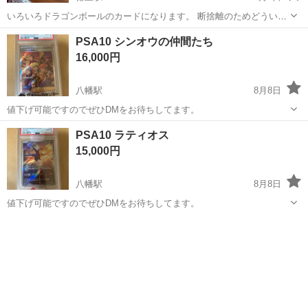
いろいろドラゴンボールのカードになります。 断捨離のためどういう
のかよくわからないです！
愛知
名古屋市
徳重駅
カードゲーム
ドラゴンボール
PSA10 シンオウの仲間たち
16,000円
八幡駅
8月8日
値下げ可能ですのでぜひDMをお待ちしてます。
愛知
豊川市
八幡駅
カードゲーム
A10
PSA10 ラティオス
15,000円
八幡駅
8月8日
値下げ可能ですのでぜひDMをお待ちしてます。
愛知
豊川市
八幡駅
カードゲーム
A10