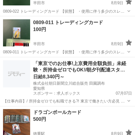
半田市
8月9日
0809-022 トレーディングカード 【状態】 ・使用に伴う多少のスレ、
キズ、落としきれない汚れなどございます ・詳細は現地でご確認くだ
愛知
半田市
カードゲーム
現地
0809-011 トレーディングカード
さい ・お値引きは出来かねますのでご了承願います ※中古品のため、
100円
状...
半田市
8月9日
0809-011 トレーディングカード 【状態】 ・使用に伴う多少のスレ、
キズ、落としきれない汚れなどございます ・詳細は現地でご確認くだ
愛知
半田市
カードゲーム
現地
「東京でのお仕事!上京費用全額負担」未経
さい ・お値引きは出来かねますのでご了承願います ※中古品のため、
験・所持金ゼロでもOK!/朝夕刊配達スタ…
状...
日給8,340円～
株式会社朝日新聞立川総合販売 田園調布
愛知県
スポンサー：求人ボックス
07月07日
【仕事内容】/ 所持金ゼロでも転職できる?! 東京で働きたい方必見 即
日入居可!家具家電付きの寮・社宅あり! 引っ越しや上京の費用は”すべ
アルバイト・パート
ドラゴンボールカード
て”負担します 必ず面接!電話面接もOK! 魅力ポイント 家具家電付きの
500円
寮・社宅を完備 無資...
徳重駅
8月9日