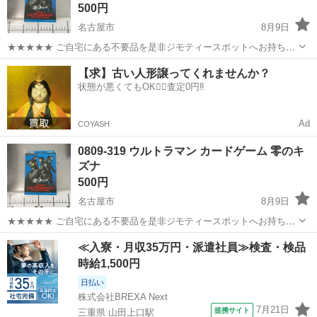
500円
名古屋市
8月9日
★★★★★ ご自宅にある不要品を是非ジモティースポットへお持ち込
みしませんか？ 家電、趣味・スポーツ・レジャー用品、こども用品、
愛知
名古屋市
カードゲーム
ウルトラマン
【求】古い人形譲ってくれませんか？
衣料服飾品、生活雑貨、家具、本、CD・DVDなどが無料でまとめて持
状態が悪くてもOK🙆‍♀️査定0円‼️
ち込めます！ ※詳細はこ...
Ad
COYASH
0809-319 ウルトラマン カードゲーム 零のキ
ズナ
500円
名古屋市
8月9日
★★★★★ ご自宅にある不要品を是非ジモティースポットへお持ち込
みしませんか？ 家電、趣味・スポーツ・レジャー用品、こども用品、
愛知
名古屋市
カードゲーム
ウルトラマン
≪入寮・月収35万円・派遣社員≫検査・検品
衣料服飾品、生活雑貨、家具、本、CD・DVDなどが無料でまとめて持
時給1,500円
ち込めます！ ※詳細はこ...
日払い
株式会社BREXA Next
7月21日
提携サイト
三重県 山田上口駅