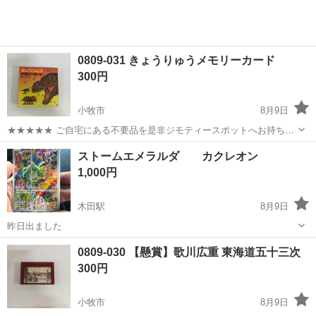
0809-031 きょうりゅうメモリーカード
300円
小牧市
8月9日
★★★★★ ご自宅にある不要品を是非ジモティースポットへお持ち込
みしませんか？ 家電、趣味・スポーツ・レジャー用品、こども用品、
愛知
小牧市
カードゲーム
現地
ストームエメラルダ カクレオン
衣料服飾品、生活雑貨、家具、本、CD・DVDなどが無料でまとめて持
1,000円
ち込めます！ ※詳細はこ...
木田駅
8月9日
昨日出ました
愛知
あま市
木田駅
カードゲーム
0809-030 【懸賞】歌川広重 東海道五十三次
300円
小牧市
8月9日