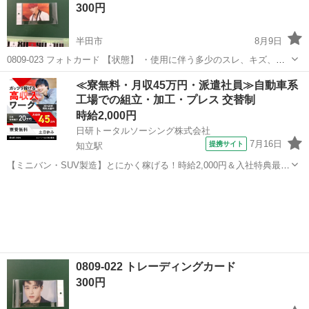
300円
い...
半田市
8月9日
0809-023 フォトカード 【状態】 ・使用に伴う多少のスレ、キズ、落
としきれない汚れなどございます ・詳細は現地でご確認ください ・お
愛知
半田市
カードゲーム
現地
≪寮無料・月収45万円・派遣社員≫自動車系
値引きは出来かねますのでご了承願います ※中古品のため、状態につ
工場での組立・加工・プレス 交替制
い...
時給2,000円
日研トータルソーシング株式会社
7月16日
提携サイト
知立駅
【ミニバン・SUV製造】とにかく稼げる！時給2,000円＆入社特典最大
20万円支給！／寮費無料＆生活備品付き／土日休み／未経験OK＆研修
愛知
刈谷市
知立駅
その他
あり◎ ミニバン・SUV製造 トヨタ車体各工場でのミニバン・SUV新
車製造に関わる諸作...
0809-022 トレーディングカード
300円