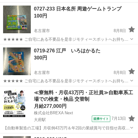
0727-233 日本名所 周遊ゲームトランプ
100円
名古屋市
8月8日
★★★★★ ご自宅にある不要品を是非ジモティースポットへお持ち込
みしませんか？ 家電、趣味・スポーツ・レジャー用品、こども用品、
愛知
名古屋市
カードゲーム
現地
0719-276 江戸 いろはかるた
衣料服飾品、生活雑貨、家具、本、CD・DVDなどが無料でまとめて持
300円
ち込めます！ ※詳細はこ...
名古屋市
8月8日
★★★★★ ご自宅にある不要品を是非ジモティースポットへお持ち込
みしませんか？ 家電、趣味・スポーツ・レジャー用品、こども用品、
愛知
名古屋市
カードゲーム
現地
≪寮無料・月収43万円・正社員≫自動車系工
衣料服飾品、生活雑貨、家具、本、CD・DVDなどが無料でまとめて持
場での検査・検品 交替制
ち込めます！ ※詳細はこ...
月給277,000円
株式会社BREXA Next
7月13日
提携サイト
大府駅
【自動車製造の工場】月収例43万円＆年2回の業績賞与で目指せ高収
入！／家具・家電付きの社宅完備◎／男女問わず活躍している職場で
愛知
大府市
大府駅
その他