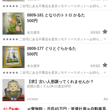
★★★★★ ご自宅にある不要品を是非ジモティースポットへお持ち込
みしませんか？ 家電、趣味・スポーツ・レジャー用品、こども用品、
愛知
名古屋市
カードゲーム
百人一首
0809-181 となりのトトロ かるた
衣料服飾品、生活雑貨、家具、本、CD・DVDなどが無料でまとめて持
500円
ち込めます！ ※詳細はこ...
名古屋市
8月9日
★★★★★ ご自宅にある不要品を是非ジモティースポットへお持ち込
みしませんか？ 家電、趣味・スポーツ・レジャー用品、こども用品、
愛知
名古屋市
カードゲーム
となりのトトロ
0809-177 ぐりとぐらかるた
衣料服飾品、生活雑貨、家具、本、CD・DVDなどが無料でまとめて持
500円
ち込めます！ ※詳細はこ...
名古屋市
8月9日
★★★★★ ご自宅にある不要品を是非ジモティースポットへお持ち込
みしませんか？ 家電、趣味・スポーツ・レジャー用品、こども用品、
愛知
名古屋市
カードゲーム
ぐりとぐら
【求】古い人形譲ってくれませんか？
衣料服飾品、生活雑貨、家具、本、CD・DVDなどが無料でまとめて持
状態が悪くてもOK🙆‍♀️査定0円‼️
ち込めます！ ※詳細はこ...
Ad
COYASH
≪寮無料・月収45万円・派遣社員≫自動車系