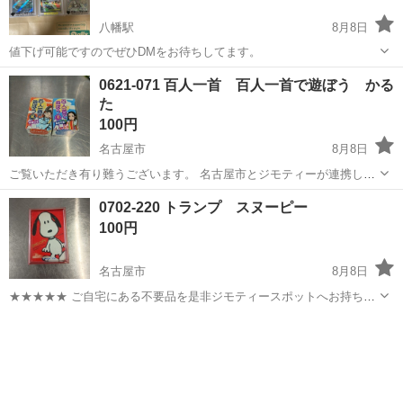
八幡駅
8月8日
値下げ可能ですのでぜひDMをお待ちしてます。
愛知
豊川市
八幡駅
カードゲーム
0621-071 百人一首 百人一首で遊ぼう かる
た
100円
名古屋市
8月8日
ご覧いただき有り難うございます。 名古屋市とジモティーが連携して
運営しています。 粗⼤ごみ等の減量を⽬的にまだ使えるものをリユー
愛知
名古屋市
カードゲーム
百人一首
0702-220 トランプ スヌーピー
スしています。 ★★★★★ ご自宅にある不要品を是非ジモティースポ
100円
ットへお持...
名古屋市
8月8日
★★★★★ ご自宅にある不要品を是非ジモティースポットへお持ち込
みしませんか？ 家電、趣味・スポーツ・レジャー用品、こども用品、
愛知
名古屋市
カードゲーム
スヌーピー
衣料服飾品、生活雑貨、家具、本、CD・DVDなどが無料でまとめて持
ち込めます！ ※詳細はこ...