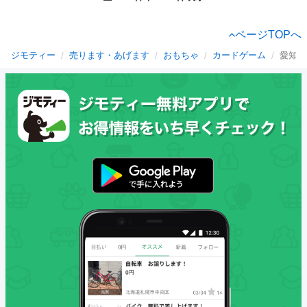
ページTOPへ
ジモティー
売ります・あげます
おもちゃ
カードゲーム
愛知県