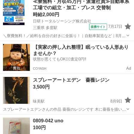
≪寮無料・月収45万円・派遣社員≫自動車系
工場での組立・加工・プレス 交替制
時給2,000円
日研トータルソーシング株式会社
7月17日
提携サイト
三重県 多度駅
＼寮費無料！／給料を自分の好きに全振り！｜自動車製造など｜8月入
社特典最大20万円！｜入社から半年後には時給2,050円！さらに長く働
三重
いなべ市
多度駅
その他
【実家の押し入れ整理】眠っている人形あり
くほど時給UP☆ トヨタ車の製造（組立・加工など） トヨタ車体各工
ませんか？
場でのミニバン・SUV...
状態が悪くてもOK🙆‍♀️査定0円‼️
Ad
COYASH
スプレーアートエデン 薔薇レジン
3,500円
味美駅
8月9日
スプレーアートエデンさんの作品 薔薇のレジンです 木に薔薇を描いて
その上からレジンを塗った手間と時間をかけた作品です 何年かに1回
愛知
名古屋市
味美駅
カードゲーム
スプレーアート
0809-042 uno
しか作成しないのでとてもレアなお品物です
100円