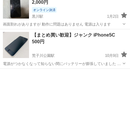
2,000円
オンライン決済
黒川駅
1月2日
画面割れがありますが 動作に問題はありません 電源は入ります
愛知
名古屋市
黒川駅
ドコモ
Android
【まとめ買い歓迎】ジャンク iPhone5C
500円
荒子川公園駅
10月9日
電源がつかなくなって知らない間にバッテリーが膨張していました 部
品取り、ドッキリなどにいかがでしょうか？
愛知
名古屋市
荒子川公園駅
ドコモ
ジャンク