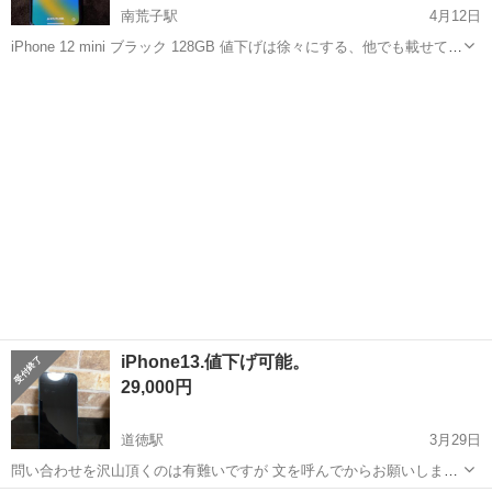
南荒子駅
4月12日
iPhone 12 mini ブラック 128GB 値下げは徐々にする、他でも載せてい
るので 今は値下げは考えていません。 いくらまで下げられますのメッ
愛知
名古屋市
南荒子駅
ドコモ
ニンテンドーDS
セージは気分悪い ので即ブロックさせて頂きます🙇 SIMフリー ...
iPhone13.値下げ可能。
29,000円
道徳駅
3月29日
問い合わせを沢山頂くのは有難いですが 文を呼んでからお願いしま