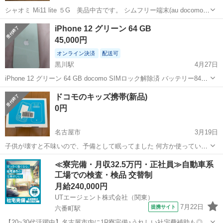
シャオミ Mi11 lite ５G 美品中古です。 シムフリー端末(au docomo回
線は使用確認済) 大きな傷はありませんが、小傷は少々あり スペック
愛知
名古屋市
ドコモ
ケース
iPhone 12 グリーン 64 GB
とか ６GB RAM １２８GB ROM 色：ミントグリ...
45,000円
オンライン決済
配送可
黒川駅
4月27日
iPhone 12 グリーン 64 GB docomo SIMロック解除済 バッテリー84%
出荷時 動作不良なし 画面割れヒビなし、フィルムがヒビしてるのみ
愛知
名古屋市
黒川駅
ドコモ
グリーン
ドコモのキッズ携帯(新品)
箱、付属品なし
0円
名古屋市
3月19日
子供が壊すと不味いので、予備として眠ってました 何方か使っていた
だける方は居ますか？ 取りに来てもらえると嬉しいです
愛知
名古屋市
ドコモ
キッズ
≪寮完備・月収32.5万円・正社員≫自動車系
工場での検査・検品 交替制
月給240,000円
UTエージェント株式会社（関東）
7月22日
提携サイト
六番町駅
【20~30代活躍中】名古屋市内に1R寮完備♪うれしい社宅費補助も◎未