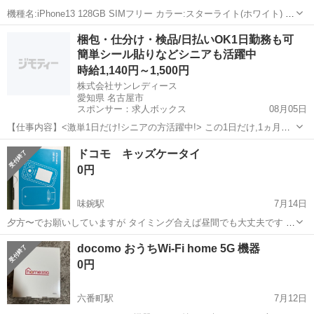
機種名:iPhone13 128GB SIMフリー カラー:スターライト(ホワイト) 容
量:128GB バッテリー:74% 購入したキャリア:docomo 付属品:写真に
愛知
名古屋市
小田井駅
ドコモ
端末
梱包・仕分け・検品/日払いOK1日勤務も可
あるものです。 (充電ケーブルは新品未使用です。) ...
簡単シール貼りなどシニアも活躍中
時給1,140円～1,500円
株式会社サンレディース
愛知県 名古屋市
スポンサー：求人ボックス
08月05日
【仕事内容】<激単1日だけ!シニアの方活躍中!> この1日だけ,1ヵ月間
だけ,4時間だけなど あなた優先で自由に決めれます! シニア・60代・
アルバイト・パート
ドコモ キッズケータイ
70代の方を 積極的に採用中 たくさんご活躍いただいてます こんなお
0円
仕事をお願いします!...
味鋺駅
7月14日
夕方〜でお願いしていますが タイミング合えば昼間でも大丈夫です 新
品未使用ですが動作確認とっていません。 撮影のために開封しまし
愛知
名古屋市
味鋺駅
ドコモ
キッズケータイ
docomo おうちWi-Fi home 5G 機器
た。 型番、お色は画像参照 無料でのお渡してますのでノークレームで
0円
お願いします すぐに...
六番町駅
7月12日