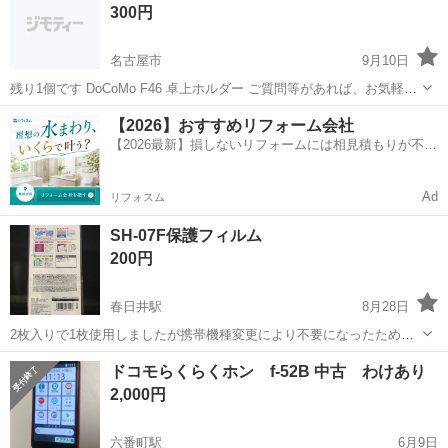
300円
ろしくお願い致します。
名古屋市
9月10日
残り1個です DoCoMo F46 卓上ホルダー ご質問等があれば、お気軽に
メッセージ待ってま〜すヽ(*´∀｀)
愛知
名古屋市
ドコモ
【2026】おすすめリフォーム会社
【2026最新】損しないリフォームには相見積もりが不可
欠！
Ad
リフォスム
SH-07F保護フィルム
200円
春日井駅
8月28日
2枚入りで1枚使用しましたが携帯機種変更により不要になったためお
譲りさせていただきます。
愛知
名古屋市
春日井駅
ドコモ
譲り
ドコモらくらくホン f-52B 中古 わけあり
2,000円
六番町駅
6月9日