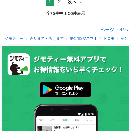
1
2
次へ
全75件中 1-50件表示
ページTOPへ
ジモティー
売ります・あげます
携帯電話/スマホ
ドコモ
その