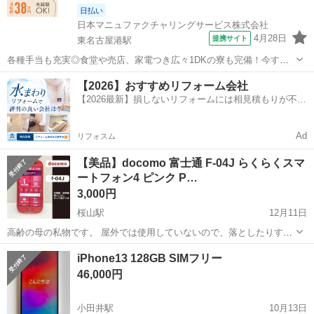
日払い
日本マニュファクチャリングサービス株式会社
4月28日
提携サイト
東名古屋港駅
各種手当も充実◎食堂や売店、家電つき広々1DKの寮も完備！今すぐ
働きたい方、航空機が好きな方大歓迎★駅から職場までは通勤しやす
愛知
名古屋市
東名古屋港駅
その他
【2026】おすすめリフォーム会社
い徒歩圏内♪ 人気の工場のお仕事/chu250808 航空機の製造に係る作業
【2026最新】損しないリフォームには相見積もりが不可
（※ライン作業ではあ...
欠！
Ad
リフォスム
【美品】docomo 富士通 F-04J らくらくスマ
ートフォン4 ピンク P…
3,000円
桜山駅
12月11日
高齢の母の私物です。 屋外では使用していないので、落としたりする
こともなかったので綺麗な状態です。 最近まで問題なく使用してまし
愛知
名古屋市
桜山駅
ドコモ
らくらくスマートフォン
iPhone13 128GB SIMフリー
た。 iPhoneに買い替えたため出品します。 ※アルコール消毒して発送
46,000円
します ★ネットワー...
小田井駅
10月13日