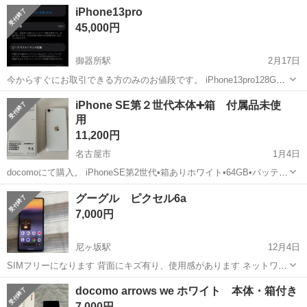
す。 ドタキャンも多いので買う気がある方のみ 問い合わせの方お願い
愛知
名古屋市
道徳駅
ドコモ
画面
iPhone13pro
します🙏 ※取り引きは現金のみです‼️ 本日か明日の18時までに取り引
45,000円
き可能な場合は 25...
御器所駅
2月17日
今からすぐにお取引できる方のみのお値段です。 iPhone13pro128GB
バッテリー78パーセント docomo完済◎ simロックフリー 白ロムにな
愛知
名古屋市
御器所駅
ドコモ
白ロム
iPhone SE第２世代本体➕箱 付属品未使
ります 傷は画面裏、表は特に気になる点はありませんが中古品のため
用
ご理...
11,200円
名古屋市
1月4日
docomoにて購入。 iPhoneSE第2世代•箱ありホワイト•64GB•バッテリ
ー80%•付属品は全て未使用です。 ガラスフィルムとカバーをして大切
愛知
名古屋市
ドコモ
iPhoneSE
グーグル ピクセル6a
に使ってきました。 大切に使って下さる方を探しています。 イオン新
7,000円
瑞橋店...
尼ヶ坂駅
12月4日
SIMフリーになります 背面にキズ有り、使用感があります ネットワー
ク利用制限⭕️ 普通に使えます。本人確認中で返信遅れます。 なお定期
愛知
名古屋市
尼ヶ坂駅
ドコモ
利用制限
docomo arrows we ホワイト 本体・箱付き
分のみの方や、ありますか？とか短文の方はスルーします ...
7,000円