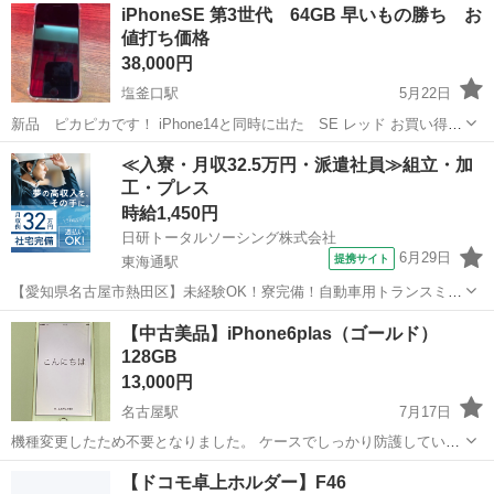
iPhoneSE 第3世代 64GB 早いもの勝ち お
値打ち価格
38,000円
塩釜口駅
5月22日
新品 ピカピカです！ iPhone14と同時に出た SE レッド お買い得で
す
愛知
名古屋市
塩釜口駅
ドコモ
第3世代
≪入寮・月収32.5万円・派遣社員≫組立・加
工・プレス
時給1,450円
日研トータルソーシング株式会社
6月29日
提携サイト
東海通駅
【愛知県名古屋市熱田区】未経験OK！寮完備！自動車用トランスミッ
ションの組立・加工《お仕事No.7A040》 お仕事について 自動車用ト
愛知
名古屋市
東海通駅
その他
【中古美品】iPhone6plas（ゴールド）
ランスミッションの製造に関する組立・加工業務。 ※業務の変更、就
128GB
業場所の変更の範囲、...
13,000円
名古屋駅
7月17日
機種変更したため不要となりました。 ケースでしっかり防護していた
為、綺麗な状態です。 バッテリーの劣化も見られず問題なく使用出来
愛知
名古屋市
名古屋駅
ドコモ
iPhone6
【ドコモ卓上ホルダー】F46
ます。 ただシムロック解除はしておりませんのでご了承ください。 よ