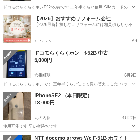
ドコモのらくらくホンF52bの赤です 二年半くらい使用 SIMカードのア
ダプターを割ってしまったので買い替えました 本体に不具合はありま
愛知
名古屋市
六番町駅
ドコモ
らくらくホン
【2026】おすすめリフォーム会社
せんので同型の機種をお使いで「画面割れ」などのトラブルにあった
【2026最新】損しないリフォームには相見積もりが不可
方向け
欠！
Ad
リフォスム
ドコモらくらくホン f-52B 中古
5,000円
六番町駅
6月9日
ドコモのらくらくホンです 三年半くらい使って買い替えました バッテ
リーは元気ですがそれなりの劣化はあると思います 専用のケースと充
愛知
名古屋市
六番町駅
ドコモ
らくらくホン
iPhoneSE2 （本日限定）
電器をセットでお付けします クリアーのケースに入れていたので傷は
18,000円
ありません
丸の内駅
4月22日
使用可能です 早い者勝ちです
愛知
名古屋市
丸の内駅
ドコモ
iPhoneSE
NTT docomo arrows We F-51B ホワイト