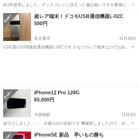
約1年使用しました。ディスプレイに目立った傷は無いですが裏側には
写真では見えない小さなスレがあります。箱、付属品は有りません。
愛知
名古屋市
名和駅
ドコモ
ファミリーマート
超レア端末！ドコモUSB通信機器L-02C
ファミリーマート緑西大高店前でのお渡しになります。
500円
名古屋市
11月16日
LG社製のUSB接続通信機器L-02Cです かなりのレア端末なのでお好き
な方はぜひ！ 千種駅近くまで、できるだけ早くとりにきてくれる方を
愛知
名古屋市
ドコモ
端末
優先させていただきます。 よろしくおねがいします。
iPhone12 Pro 128G
65,000円
大曽根駅
11月3日
値下げしました・・・今週のみの金額です 機種変しましたので、出品
しました キャリア ドコモ(SIMフリー) カラー グラファイト 容量
愛知
名古屋市
大曽根駅
ドコモ
Pro
iPhoneSE 新品 早いもの勝ち
128G ※５Gも場所によっては使用できました(栄など) 付属品...