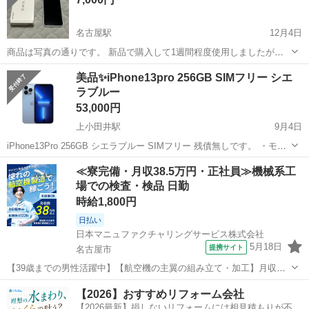
名古屋駅
12月4日
商品は写真の通りです。 新品で購入して1週間程度使用しましたが、
新しいスマホが手に入ったので出品します。 docomoの名前がついて
愛知
名古屋市
名古屋駅
ドコモ
ホワイト
美品✨️iPhone13pro 256GB SIMフリー シエ
いますがSIMフリーになっています。 当方はワイモバイルで使用して
ラブルー
いました...
53,000円
上小田井駅
9月4日
iPhone13Pro 256GB シエラブルー SIMフリー 残債無しです。 ・モデ
ル : iPhone13pro ・容量 : 256GB ・色 : シエラブルー ・キャリア :
愛知
名古屋市
上小田井駅
ドコモ
Pro
≪寮完備・月収38.5万円・正社員≫機械系工
docomo ・SIMフリー ・バッテ...
場での検査・検品 日勤
時給1,800円
日払い
日本マニュファクチャリングサービス株式会社
5月18日
提携サイト
名古屋市
【39歳までの男性活躍中】【航空機の主翼の組み立て・加工】月収例
38万以上／1DKの社宅完備！ 人気の工場のお仕事/chu250808 民間航
愛知
名古屋市
その他
【2026】おすすめリフォーム会社
空機部品の加工、組立をお任せします！ 〈お仕事内容〉 アルミ製及び
【2026最新】損しないリフォームには相見積もりが不可