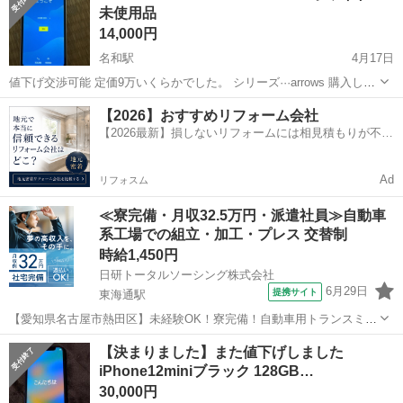
未使用品
14,000円
名和駅
4月17日
値下げ交渉可能 定価9万いくらかでした。 シリーズ···arrows 購入した
キャリア···docomo 画面割れ···なし 機種名···arrows We スマートフォ
愛知
名古屋市
名和駅
ドコモ
NTT
【2026】おすすめリフォーム会社
ン カラー···ホワイト 容量···64GB ...
【2026最新】損しないリフォームには相見積もりが不可
欠！
Ad
リフォスム
≪寮完備・月収32.5万円・派遣社員≫自動車
系工場での組立・加工・プレス 交替制
時給1,450円
日研トータルソーシング株式会社
6月29日
提携サイト
東海通駅
【愛知県名古屋市熱田区】未経験OK！寮完備！自動車用トランスミッ
ションの組立・加工《お仕事No.7A040》 お仕事について 自動車用ト
愛知
名古屋市
東海通駅
その他
【決まりました】また値下げしました
ランスミッションの製造に関する組立・加工業務。 ※業務の変更、就
iPhone12miniブラック 128GB…
業場所の変更の範囲、...
30,000円