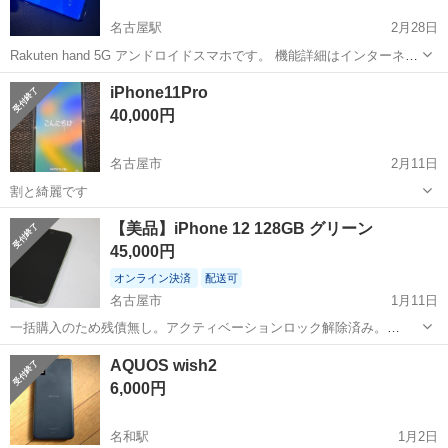
名古屋駅
2月28日
Rakuten hand 5G アンドロイドスマホです。 機能詳細はインターネッ
トよりお調べください。 動作確認済み、前日まで半年ほど使用しまし
愛知
名古屋市
名古屋駅
ドコモ
楽天モバイル
iPhone11Pro
ました。 大きな傷などはないです。 値下げはしません 画面は有機
40,000円
EL...
名古屋市
2月11日
割と綺麗です
愛知
名古屋市
ドコモ
iPhone11
【美品】iPhone 12 128GB グリーン
45,000円
オンライン決済
配送可
名古屋市
1月11日
一括購入のため残債無し。アクティベーションロック解除済み。
iFace、カメラ等の動作も問題なし。 常時、画面ガラスフィルム&背面
愛知
名古屋市
ドコモ
グリーン
AQUOS wish2
ケースをつけて大切に使用してましたので目立つ傷無しです。 発送時
6,000円
は画面のフィルム保護は剥がし...
名和駅
1月2日