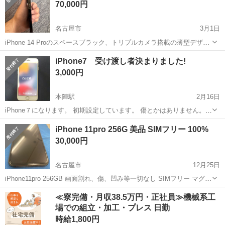
70,000円
名古屋市
3月1日
iPhone 14 Proのスペースブラック、トリプルカメラ搭載の薄型デザイ
ン。 - モデル: iPhone 14 Pro - カラー: スペースブラック - 状態: 未使
愛知
名古屋市
ドコモ
Pro
iPhone7 受け渡し者決まりました!
用の初期設定画面 - カメラ: トリプルカメラ -...
3,000円
本陣駅
2月16日
iPhone７になります。 初期設定しています。 傷とかはありません。
容量 32ＧＢ MEID 35533608867982
愛知
名古屋市
本陣駅
ドコモ
ありません
iPhone 11pro 256G 美品 SIMフリー 100%
30,000円
名古屋市
12月25日
iPhone11pro 256GB 画面割れ、傷、凹み等一切なし SIMフリー マグネ
ット式ケース付属 ガラスフィルム張替え済み ※バッテリー社外品 容
愛知
名古屋市
ドコモ
iPhone 11
≪寮完備・月収38.5万円・正社員≫機械系工
量100%表記 北区まで取りに来て頂ければ幸いです。
場での組立・加工・プレス 日勤
時給1,800円