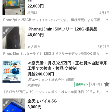
品
22,000円
植田駅
4月1日
iPhone8plus 256GB ホワイト×シルバーです。 機種変更により不用と
なりましたので出品致します。 キャリアはdocomoにて使用しており
愛知
名古屋市
植田駅
ドコモ
iPhone8
iPhone13mini SIMフリー 128G 極美品
ました。SIMロックは解除してあります。 R6・3/30初期化致しまし
46,000円
た。...
名古屋市
3月27日
iPhone13mini スターライト 128G SIMフリーモデル ○発送OK 購入
後、約半年使用です。 バッテリー90% 不具合一切なし。 オマケで
愛知
名古屋市
ドコモ
COACH
≪寮完備・月収32.5万円・正社員≫自動車系
COACHのカバー付。(使用感あり) ガラスフィルム・...
工場での検査・検品 交替制
月給240,000円
UTエージェント株式会社（関東）
7月23日
提携サイト
六番町駅
【月収例32万円以上】エンジンの組立・検査／年間休日120日以上／未
経験から正社員も目指せる！《JBAO1C》 詳細情報 ＼大手メーカーで
愛知
名古屋市
六番町駅
その他
楽天モバイル5G
の小型車用エンジンの組立・加工など♪／ ☆製造経験を生かせます！
3,000円
丁寧な研修と指...