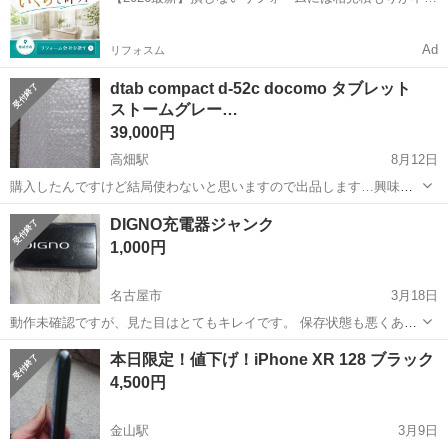
CFRP製（炭...
欠！
Ad
リフォスム
dtab compact d-52c docomo タブレット
ストームグレー…
39,000円
高畑駅
8月12日
購入したんですけど結局使わないと思いますので出品します…興味あ
る方はお気軽に質問して下さい…わかる範囲でお答えします…取引後
愛知
名古屋市
高畑駅
ドコモ
dtab
DIGNO充電器ジャンク
はNC、NRでお願いいたします。
1,000円
名古屋市
3月18日
動作未確認ですが、見た目はとてもキレイです。 保存状態も悪くあり
ませんので、現在でも使えると思いますが、使い道がないので、確認
愛知
名古屋市
ドコモ
DIGNO
本日限定！値下げ！iPhone XR 128 ブラック
ができません。 もし、使えない場合は、4月になりますが、返品を承
4,500円
けたまわります
金山駅
3月9日