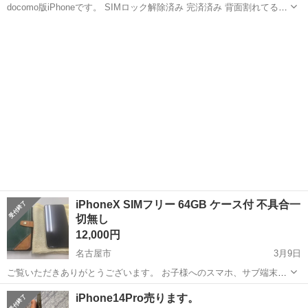
docomo版iPhoneです。 SIMロック解除済み 完済済み 背面割れてるの
で背面パネル上からつけてます。 中古品のためそれなりに傷等ありま
愛知
名古屋市
金山駅
ドコモ
iPhone XR
すが 使用には問題ないです。 ※マナーモードスイッチ反応しません。
↑です...
iPhoneX SIMフリー 64GB ケース付 不具合一
切無し
12,000円
名古屋市
3月9日
ご覧いただきありがとうございます。 お子様へのスマホ、サブ端末な
どに。 完全稼動品のためそのまま使用も可能です。 不具合一切無し。
愛知
名古屋市
ドコモ
ケース
iPhone14Pro売ります。
・iPhoneX 64GB ・SIMフリー ・バッテリー最大容量 83% ...