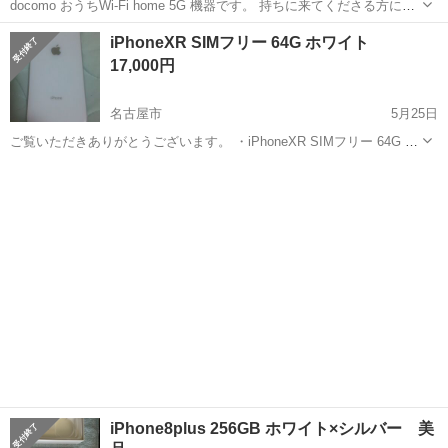
docomo おうちWi-Fi home 5G 機器です。 持ちに来てくださる方に差
し上げます。 キャリアを乗り換えたので不用になりました。docomo
愛知
名古屋市
六番町駅
ドコモ
キャリア
iPhoneXR SIMフリー 64G ホワイト
さんに相談したら、欲しい人にあげて良いとのことでした。 ですが、
17,000円
こ...
名古屋市
5月25日
ご覧いただきありがとうございます。 ・iPhoneXR SIMフリー 64G ホ
ワイト ・画面等割れなし ・新品ガラスフィルム貼り付け済み 予備で1
愛知
名古屋市
ドコモ
ホワイト
枚新品差し上げます。 ・動作等に問題なし ・バッテリー最大容...
iPhone8plus 256GB ホワイト×シルバー 美