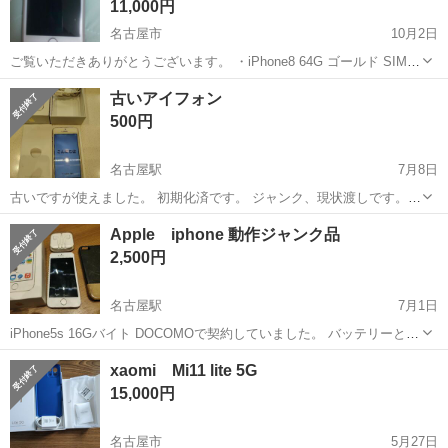
11,000円
名古屋市
10月2日
ご覧いただきありがとうございます。 ・iPhone8 64G ゴールド SIMフ
リー バッテリー97% カバー・新品フォルム付 動作不良・割れなし ネ
愛知
名古屋市
ドコモ
バッテリー
古いアイフォン
ットワーク利用制限○ ※画面傷・裏面傷あり 多少であれ...
500円
名古屋駅
7月8日
古いですが使えました。 初期化済です。 ジャンク、現状渡しです。
箱と充電の線はおつけします。
愛知
名古屋市
名古屋駅
ドコモ
アイフォン
Apple iphone 動作ジャンク品
2,500円
名古屋駅
7月1日
iPhone5s 16Gバイト DOCOMOで契約していました。 バッテリーと画
面交換しています。 動作していますが外観が良くないのでジャンクで
愛知
名古屋市
名古屋駅
ドコモ
iphone
xaomi Mi11 lite 5G
す。 充電の線と未使用のヘッドホンと コーチのケースおつけします。
15,000円
音楽プ...
名古屋市
5月27日