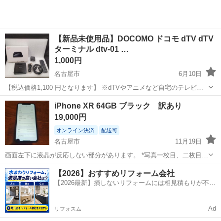
【新品未使用品】DOCOMO ドコモ dTV dTV
ターミナル dtv-01 …
1,000円
名古屋市
6月10日
【税込価格1,100 円となります】 ※dTVやアニメなど自宅のテレビで
視聴ができます。 お探しの方ぜひ☆彡 リユース家電- ̗̀ 𖤐家具はグラシ
愛知
名古屋市
ドコモ
DOCOMO
iPhone XR 64GB ブラック 訳あり
アスにGO✰*。 写真に写る物のみ。 傷汚れは中古品ですのでございま
19,000円
すが...
オンライン決済
配送可
名古屋市
11月19日
画面左下に液晶が反応しない部分があります。 *写真一枚目、二枚目の
左下部分 画面、背面ともに、割れはありません。 画面は多少キズがあ
愛知
名古屋市
ドコモ
iPhone XR
【2026】おすすめリフォーム会社
りますが、ガラスフィルムを貼れば気にならなくなると思われます。
【2026最新】損しないリフォームには相見積もりが不可
バッテリー81％ 基本...
欠！
Ad
リフォスム