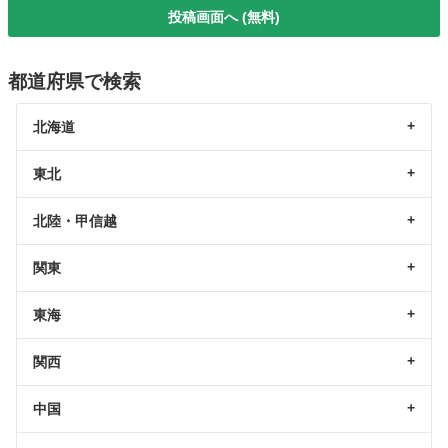
投稿画面へ (無料)
都道府県で検索
北海道
東北
北陸・甲信越
関東
東海
関西
中国