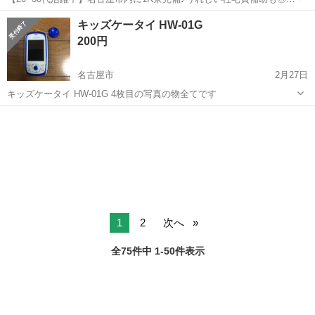
経験でもしっかり稼げる高収入ワーク☆コツモク派におすすめの組立
愛知
名古屋市
六番町駅
その他
キッズケータイ HW-01G
＆検査☆正社員登用制度あり《Javz1C》 詳細情報 ＜自動車エンジン
200円
の組立・加工＞ 電気...
名古屋市
2月27日
キッズケータイ HW-01G 4枚目の写真の物全てです
愛知
名古屋市
ドコモ
キッズケータイ
1
2
次へ
全75件中 1-50件表示