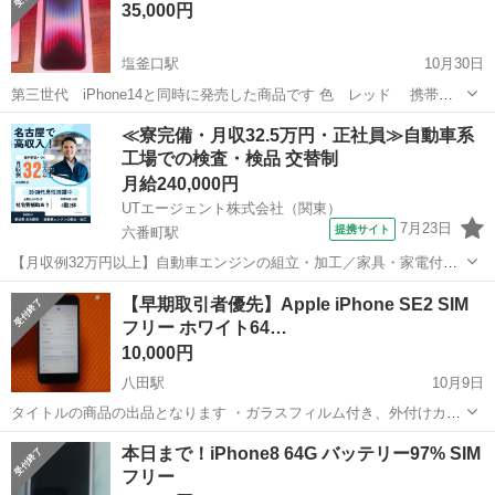
35,000円
塩釜口駅
10月30日
第三世代 iPhone14と同時に発売した商品です 色 レッド 携帯カ
バー付きです！ 64GB この機会に是非 値下げは、しません！ よろし
愛知
名古屋市
塩釜口駅
ドコモ
レッド
≪寮完備・月収32.5万円・正社員≫自動車系
くお願いします 他のサイトは42000円で出品してます そうとう安いで
工場での検査・検品 交替制
すよ
月給240,000円
UTエージェント株式会社（関東）
7月23日
提携サイト
六番町駅
【月収例32万円以上】自動車エンジンの組立・加工／家具・家電付き
の社宅完備★／年間休日126日／未経験から高収入を目指せる！
愛知
名古屋市
六番町駅
その他
【早期取引者優先】Apple iPhone SE2 SIM
《Javz1C》 詳細情報 ＜自動車エンジンの組立・加工＞ 電気自動車用
フリー ホワイト64…
発電エンジンなどを作ってい...
10,000円
八田駅
10月9日
タイトルの商品の出品となります ・ガラスフィルム付き、外付けカバ
ーを付けていたので見た目に大きな傷はありません ・バッテリーは今
愛知
名古屋市
八田駅
ドコモ
ホワイト
本日まで！iPhone8 64G バッテリー97% SIM
年3月に正規販売店にて交換し、最大容量「100%」となります ・添付
フリー
品は有りません、本体の...