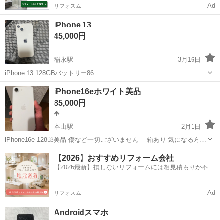
Ad
リフォスム
iPhone 13
45,000円
稲永駅
3月16日
iPhone 13 128GBバットリー86
愛知
名古屋市
稲永駅
ドコモ
iPhone16eホワイト美品
85,000円
本山駅
2月1日
iPhone16e 128㎇美品 傷など一切ございません 箱あり 気になる方は
メッセージください 早く買ってくれる方優先します 冷やかしはやめて
愛知
名古屋市
本山駅
ドコモ
ホワイト
【2026】おすすめリフォーム会社
ください
【2026最新】損しないリフォームには相見積もりが不可
欠！
Ad
リフォスム
Androidスマホ