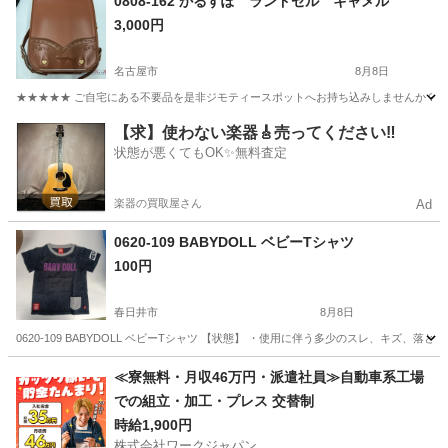
0808-162 かるすぽ ランドセル キャメル
3,000円
名古屋市
8月8日
★★★★★ ご自宅にある不要品を是非ジモティースポットへお持ち込みしませんか？ 家
愛知
名古屋市
キッズ用品
ランドセル
【求】使わない楽器🎸売ってください‼️
状態が悪くてもOK✨無料査定
楽器の買取屋さん
Ad
0620-109 BABYDOLL ベビーTシャツ
100円
春日井市
8月8日
0620-109 BABYDOLL ベビーTシャツ 【状態】 ・使用に伴う多少のスレ、キズ
愛知
春日井市
ベビー用品
現地
≪寮無料・月収46万円・派遣社員≫自動車系工場
での組立・加工・プレス 交替制
時給1,900円
株式会社ワークジャパン