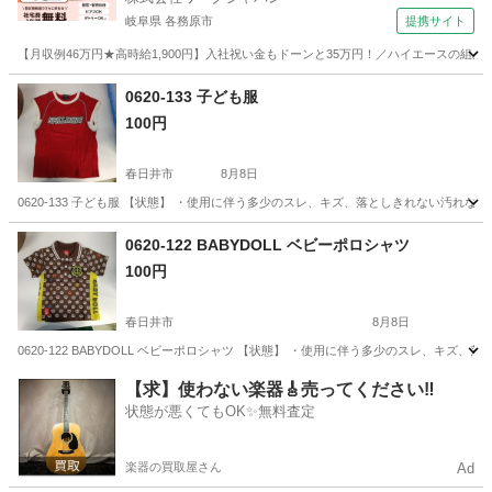
岐阜県 各務原市
提携サイト
【月収例46万円★高時給1,900円】入社祝い金もドーンと35万円！／ハイエースの組
岐阜
各務原市
その他
0620-133 子ども服
100円
春日井市
8月8日
0620-133 子ども服 【状態】 ・使用に伴う多少のスレ、キズ、落としきれない汚れ
愛知
春日井市
キッズ用品
現地
0620-122 BABYDOLL ベビーポロシャツ
100円
春日井市
8月8日
0620-122 BABYDOLL ベビーポロシャツ 【状態】 ・使用に伴う多少のスレ、キ
愛知
春日井市
ベビー用品
現地
【求】使わない楽器🎸売ってください‼️
状態が悪くてもOK✨無料査定
楽器の買取屋さん
Ad