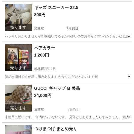
愛知
豊田市
若林駅
アルバム
ミキハウス
キッズ スニーカー 22.5
800円
売ります
若林駅
7月25日
ハッキリ分かりませんが23を履いてる子が小さいのでおそらく22~22.5くらいだと
愛知
豊田市
若林駅
靴
ヘアカラー
1,200円
売ります
若林駅
7月11日
新品未開封ですが箱に痛みあります かなりお得だと思います🉐
愛知
豊田市
若林駅
ヘアケア
ヘアカラー
GUCCI キャップ M 美品
24,000円
売ります
若林駅
7月27日
未使用に近いです。 傷汚れ匂いないです。 見落としありましたらすみません。 素人
愛知
豊田市
若林駅
小物
GUCCI
つけまつげ まとめ売り