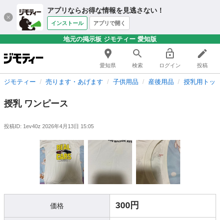
アプリならお得な情報を見逃さない！
インストール
アプリで開く
地元の掲示板 ジモティー 愛知版
愛知県
検索
ログイン
投稿
ジモティー
売ります・あげます
子供用品
産後用品
授乳用トッ
授乳 ワンピース
投稿ID: 1ev40z
2026年4月13日 15:05
300円
価格