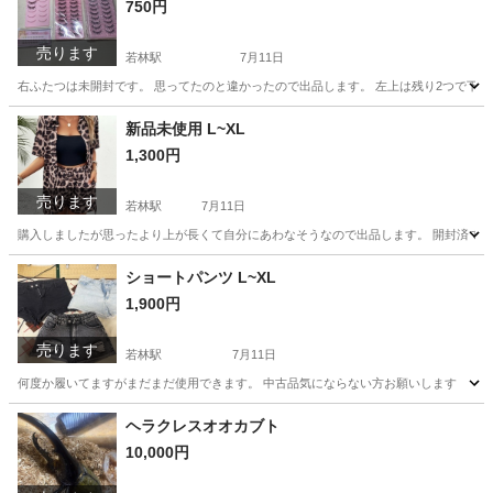
750円
売ります
若林駅
7月11日
右ふたつは未開封です。 思ってたのと違かったので出品します。 左上は残り2つで下ま
愛知
豊田市
若林駅
化粧品
つけまつげ
新品未使用 L~XL
1,300円
売ります
若林駅
7月11日
購入しましたが思ったより上が長くて自分にあわなそうなので出品します。 開封済です
愛知
豊田市
若林駅
ワンピース
新品
ショートパンツ L~XL
1,900円
売ります
若林駅
7月11日
何度か履いてますがまだまだ使用できます。 中古品気にならない方お願いします
愛知
豊田市
若林駅
パンツ
ショートパンツ
ヘラクレスオオカブト
10,000円