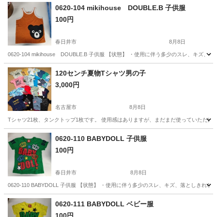
0620-104 mikihouse DOUBLE.B 子供服
100円
春日井市
8月8日
0620-104 mikihouse DOUBLE.B 子供服 【状態】 ・使用に伴う多少のス
愛知
春日井市
キッズ用品
現地
120センチ夏物Tシャツ男の子
3,000円
名古屋市
8月8日
Tシャツ21枚、タンクトップ1枚です。 使用感はありますが、まだまだ使っていただけ
愛知
名古屋市
キッズ用品
夏物
0620-110 BABYDOLL 子供服
100円
春日井市
8月8日
0620-110 BABYDOLL 子供服 【状態】 ・使用に伴う多少のスレ、キズ、落とし
愛知
春日井市
キッズ用品
現地
0620-111 BABYDOLL ベビー服
100円