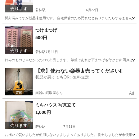
売ります
若林駅
6月22日
開封済みですが新品未使用です。 自宅保管のため汚れなどありましたらすみません。 
愛知
豊田市
若林駅
着物
つけまつげ
500円
売ります
若林駅
7月11日
好みのものじゃなかったので出品します。 希望であれば下まつげも付けます 写真は投
愛知
豊田市
若林駅
化粧品
つけまつげ
【求】使わない楽器🎸売ってください‼️
状態が悪くてもOK✨無料査定
楽器の買取屋さん
Ad
ミキハウス 写真立て
1,000円
売ります
若林駅
7月11日
お祝いで貰いましたが使用しないまましまってありました。 開封しましたが未使用で、