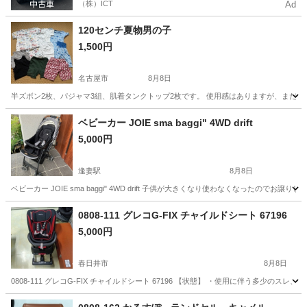
（株）ICT
Ad
120センチ夏物男の子
1,500円
名古屋市
8月8日
半ズボン2枚、パジャマ3組、肌着タンクトップ2枚です。 使用感はありますが、まだ
愛知
名古屋市
キッズ用品
夏物
ベビーカー JOIE sma baggi" 4WD drift
5,000円
逢妻駅
8月8日
ベビーカー JOIE sma baggi" 4WD drift 子供が大きくなり使わなくなったの
愛知
刈谷市
逢妻駅
ベビー用品
0808-111 グレコG-FIX チャイルドシート 67196
5,000円
春日井市
8月8日
0808-111 グレコG-FIX チャイルドシート 67196 【状態】 ・使用に伴う多
愛知
春日井市
ベビー用品