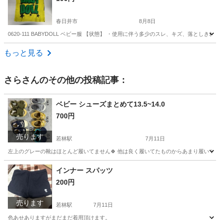
春日井市
8月8日
0620-111 BABYDOLL ベビー服 【状態】 ・使用に伴う多少のスレ、キズ、落と
愛知
春日井市
ベビー用品
現地
もっと見る
さら
さんのその他の投稿記事：
ベビー シューズまとめて13.5~14.0
700円
売ります
若林駅
7月11日
左上のグレーの靴はほとんど履いてません🍀 他は良く履いてたものからあまり履いて
愛知
豊田市
若林駅
ベビー用品
シューズ
インナー スパッツ
200円
売ります
若林駅
7月11日
色あせありますがまだまだ着用頂けます。