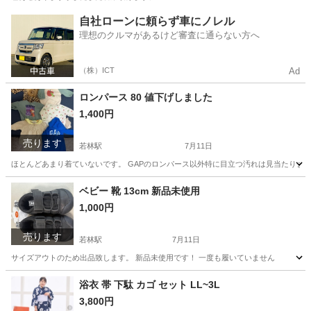
愛知
豊田市
若林駅
その他
スパッツ
自社ローンに頼らず車にノレル
理想のクルマがあるけど審査に通らない方へ
（株）ICT
Ad
ロンパース 80 値下げしました
1,400円
売ります
若林駅
7月11日
ほとんどあまり着ていないです。 GAPのロンパース以外特に目立つ汚れは見当たりま
愛知
豊田市
若林駅
ベビー用品
ロンパース
ベビー 靴 13cm 新品未使用
1,000円
売ります
若林駅
7月11日
サイズアウトのため出品致します。 新品未使用です！ 一度も履いていません
愛知
豊田市
若林駅
ベビー用品
ベビー
浴衣 帯 下駄 カゴ セット LL~3L
3,800円