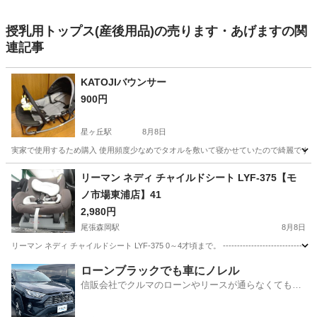
授乳用トップス(産後用品)の売ります・あげますの関
連記事
KATOJIバウンサー
900円
星ヶ丘駅
8月8日
実家で使用するため購入 使用頻度少なめでタオルを敷いて寝かせていたので綺麗です。 
愛知
名古屋市
星ヶ丘駅
ベビー用品
KATOJI
リーマン ネディ チャイルドシート LYF-375【モ
ノ市場東浦店】41
2,980円
尾張森岡駅
8月8日
リーマン ネディ チャイルドシート LYF-375 0～4才頃まで。 ----------------------------------
愛知
知多郡
尾張森岡駅
ベビー用品
ローンブラックでも車にノレル
信販会社でクルマのローンやリースが通らなくてもク
ルマをご利用いただけるサービスがあります！