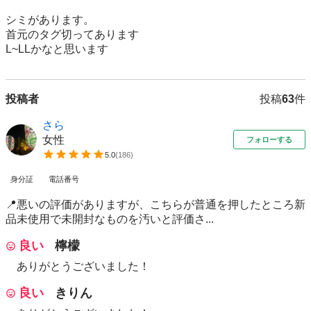
シミがあります。

首元のタグ切ってあります

L~LLかなと思います
投稿者
投稿
63
件
さら
女性
フォローする
5.0
(
186
)
身分証
電話番号
📍悪いの評価がありますが、こちらが普通を押したところ新
品未使用で未開封なものを汚いと評価さ...
良い
檸檬
ありがとうございました！
良い
きりん