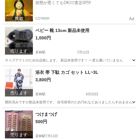
状態が悪くてもOK🙆‍♀️査定0円‼️
COYASH
Ad
ベビー 靴 13cm 新品未使用
1,000円
売ります
若林駅
7月11日
サイズアウトのため出品致します。 新品未使用です！ 一度も履いていません
愛知
豊田市
若林駅
ベビー用品
ベビー
浴衣 帯 下駄 カゴ セット LL~3L
3,800円
売ります
若林駅
6月22日
開封済みですが新品未使用です。 自宅保管のため汚れなどありましたらすみません。 
愛知
豊田市
若林駅
着物
つけまつげ
500円
売ります
若林駅
7月11日