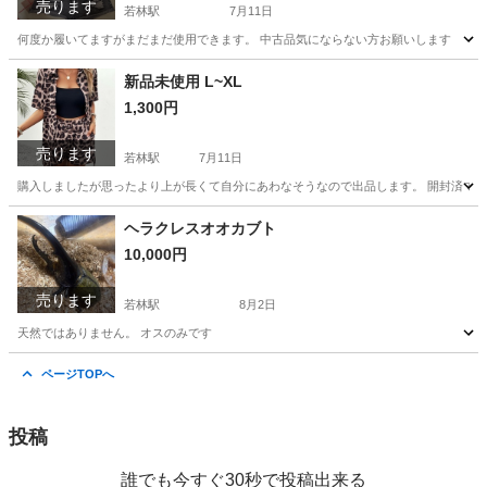
売ります
若林駅
7月11日
何度か履いてますがまだまだ使用できます。 中古品気にならない方お願いします
愛知
豊田市
若林駅
パンツ
ショートパンツ
新品未使用 L~XL
1,300円
売ります
若林駅
7月11日
購入しましたが思ったより上が長くて自分にあわなそうなので出品します。 開封済です
愛知
豊田市
若林駅
ワンピース
新品
ヘラクレスオオカブト
10,000円
売ります
若林駅
8月2日
天然ではありません。 オスのみです
愛知
豊田市
若林駅
その他
ページTOPへ
投稿
誰でも今すぐ30秒で投稿出来る