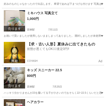
好みのものじゃなかったので出品します。 希望であれば下まつげも付けます 写真は投
愛知
豊田市
若林駅
化粧品
つけまつげ
ミキハウス 写真立て
1,000円
売ります
若林駅
7月11日
お祝いで貰いましたが使用しないまましまってありました。 開封しましたが未使用で、
愛知
豊田市
若林駅
アルバム
ミキハウス
【求・古い人形】夏休みに出てきたもの
状態が悪くてもOK🙆‍♀️査定0円‼️
COYASH
Ad
キッズ スニーカー 22.5
800円
売ります
若林駅
7月25日
ハッキリ分かりませんが23を履いてる子が小さいのでおそらく22~22.5くらいだと
愛知
豊田市
若林駅
靴
ヘアカラー