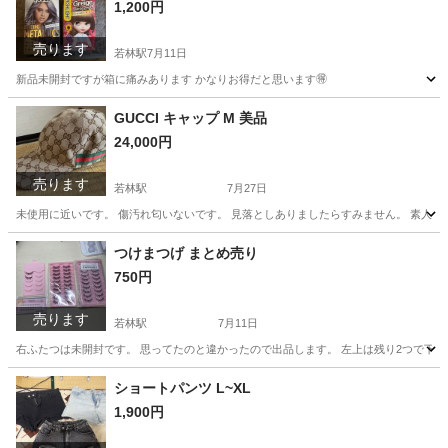
1,200円
売ります
若林駅
7月11日
新品未開封ですが箱に痛みあります かなりお得だと思います🉐
愛知
豊田市
若林駅
ヘアケア
ヘアカラー
GUCCI キャップ M 美品
24,000円
売ります
若林駅
7月27日
未使用に近いです。 傷汚れ匂いないです。 見落としありましたらすみません。 素人
愛知
豊田市
若林駅
小物
GUCCI
つけまつげ まとめ売り
750円
売ります
若林駅
7月11日
右ふたつは未開封です。 思ってたのと違かったので出品します。 左上は残り2つで下ま
愛知
豊田市
若林駅
化粧品
つけまつげ
ショートパンツ L~XL
1,900円