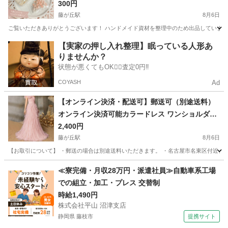
パーツ ハンドメイド リボン ホログラム バラ パー
300円
ル
藤が丘駅
8月6日
ご覧いただきありがとうございます！ ハンドメイド資材を整理中のため出品しています
愛知
名古屋市
藤が丘駅
その他
【実家の押し入れ整理】眠っている人形あ
りませんか？
状態が悪くてもOK🙆‍♀️査定0円‼️
COYASH
Ad
【オンライン決済・配送可】郵送可（別途送料）
オンライン決済可能カラードレス ワンショルダー
ロングドレス ピンク チュール カ発表会 演奏会 オ
2,400円
藤が丘駅
ーガンジー スリット Mサイズ チュール
8月6日
【お取引について】 ・郵送の場合は別途送料いただきます。 ・名古屋市名東区付近まで引き取りに
愛知
名古屋市
藤が丘駅
ドレス
演奏会
≪寮完備・月収28万円・派遣社員≫自動車系工場
での組立・加工・プレス 交替制
時給1,490円
株式会社平山 沼津支店
静岡県 藤枝市
提携サイト