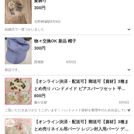
髪飾り
300円
北野桝塚駅
8月6日
結婚式で一度つかいました
愛知
豊田市
北野桝塚駅
小物
結婚式
物々交換OK 新品 帽子
300円
西尾駅
8月6日
新品です。
愛知
西尾市
西尾駅
小物
新品
【オンライン決済・配送可】郵送可【資材】3種ま
とめ売り ハンドメイド ピアスパーツセット 平皿
ピアス フックピアス イヤリング金具 ゴールド
800円
藤が丘駅
8月6日
ご覧いただきありがとうございます！ ハンドメイド資材を整理中のため出品しています
愛知
名古屋市
藤が丘駅
その他
【オンライン決済・配送可】郵送可【資材】3種ま
とめ売りネイル用パーツ レジン封入用パーツ デコ