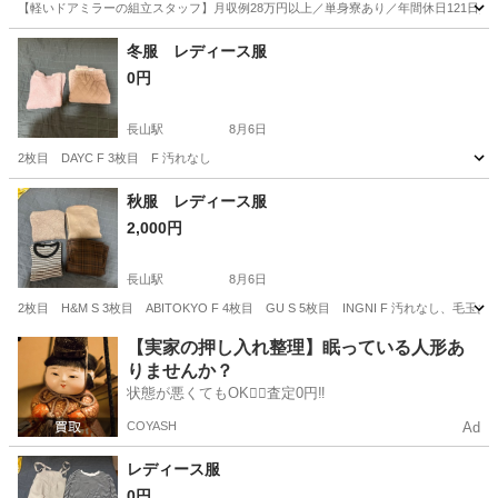
【軽いドアミラーの組立スタッフ】月収例28万円以上／単身寮あり／年間休日121日／
静岡
藤枝市
その他
冬服 レディース服
0円
長山駅
8月6日
2枚目 DAYC F 3枚目 F 汚れなし
愛知
豊川市
長山駅
服/ファッション
汚れ
秋服 レディース服
2,000円
長山駅
8月6日
2枚目 H&M S 3枚目 ABITOKYO F 4枚目 GU S 5枚目 INGNI F 汚れなし、毛玉あ
愛知
豊川市
長山駅
服/ファッション
INGNI
【実家の押し入れ整理】眠っている人形あ
りませんか？
状態が悪くてもOK🙆‍♀️査定0円‼️
COYASH
Ad
レディース服
0円