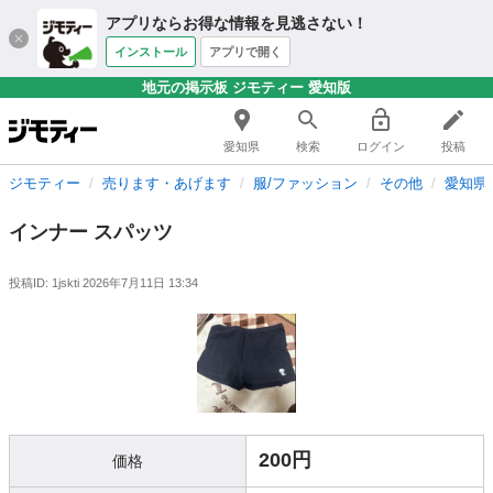
アプリならお得な情報を見逃さない！
インストール
アプリで開く
地元の掲示板 ジモティー 愛知版
愛知県
検索
ログイン
投稿
ジモティー
売ります・あげます
服/ファッション
その他
愛知県
インナー スパッツ
投稿ID: 1jskti
2026年7月11日 13:34
200円
価格