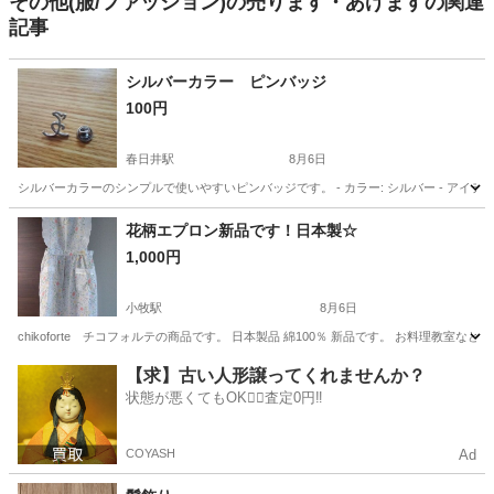
その他(服/ファッション)の売ります・あげますの関連
記事
シルバーカラー ピンバッジ
100円
春日井駅
8月6日
シルバーカラーのシンプルで使いやすいピンバッジです。 - カラー: シルバー - アイ
愛知
春日井市
春日井駅
アクセサリー
ピンバッジ
花柄エプロン新品です！日本製☆
1,000円
小牧駅
8月6日
chikoforte チコフォルテの商品です。 日本製品 綿100％ 新品です。 お料理教
愛知
小牧市
小牧駅
その他
エプロン
【求】古い人形譲ってくれませんか？
状態が悪くてもOK🙆‍♀️査定0円‼️
COYASH
Ad