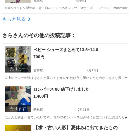
亀島駅
8月6日
100%コットン製の赤・青・白のチェック柄シャツ、Mサイズ。 - ブランド: marvelouse - サ
愛知
名古屋市
亀島駅
シャツ
チェック柄
もっと見る
さら
さんのその他の投稿記事：
ベビー シューズまとめて13.5~14.0
700円
売ります
若林駅
7月11日
左上のグレーの靴はほとんど履いてません🍀 他は良く履いてたものからあまり履いて
愛知
豊田市
若林駅
ベビー用品
シューズ
ロンパース 80 値下げしました
1,400円
売ります
若林駅
7月11日
ほとんどあまり着ていないです。 GAPのロンパース以外特に目立つ汚れは見当たりま
愛知
豊田市
若林駅
ベビー用品
ロンパース
【求・古い人形】夏休みに出てきたもの