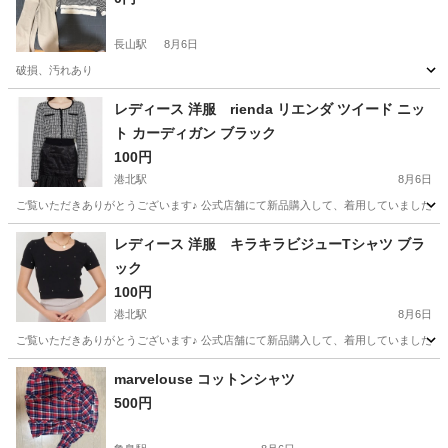
長山駅
8月6日
破損、汚れあり
愛知
豊川市
長山駅
服/ファッション
レディース 洋服 rienda リエンダ ツイード ニッ
ト カーディガン ブラック
100円
港北駅
8月6日
ご覧いただきありがとうございます♪ 公式店舗にて新品購入して、着用していました。
愛知
名古屋市
港北駅
服/ファッション
レディース 洋服 キラキラビジューTシャツ ブラ
ック
100円
港北駅
8月6日
ご覧いただきありがとうございます♪ 公式店舗にて新品購入して、着用していました。
愛知
名古屋市
港北駅
服/ファッション
marvelouse コットンシャツ
500円