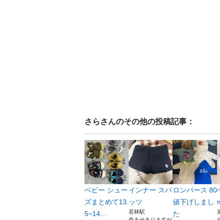
さら
さんのその他の投稿記事：
ベビー シュー
インナー スパ
ロンパース 80
ズまとめて13.
ッツ
値下げしまし
若林駅
5~14...
た
色あせありますが