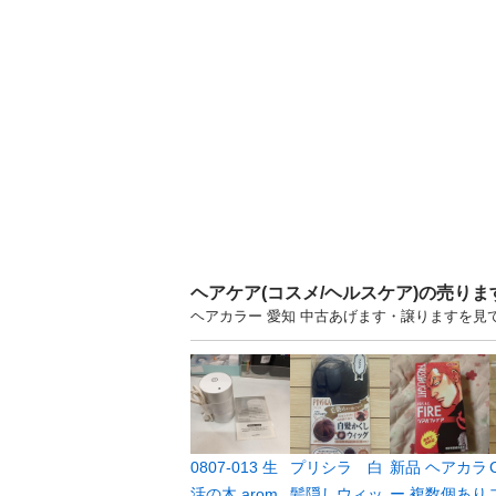
ヘアケア(コスメ/ヘルスケア)の売り
ヘアカラー 愛知 中古あげます・譲りますを
0807-013 生
プリシラ 白
新品 ヘアカラ
活の木 arom
髪隠しウィッ
ー 複数個あり