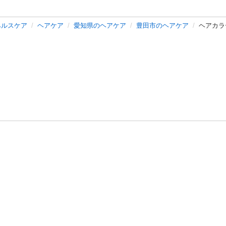
ヘルスケア
ヘアケア
愛知県のヘアケア
豊田市のヘアケア
ヘアカラ
バシーポリシー
プライバシー・ステートメント
健全化に資する運用
プ
ご利用ガイド
フリーワードで探す
特定商取引法の表示
利用