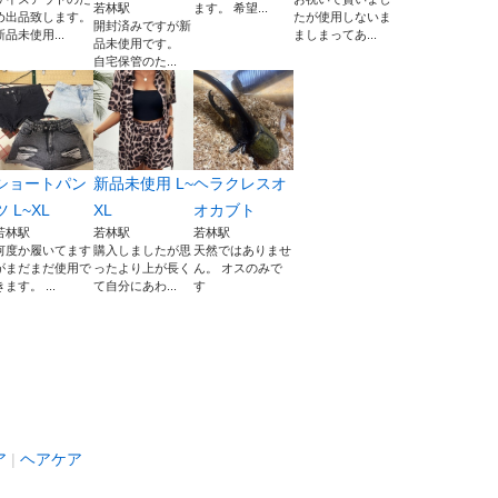
若林駅
ます。 希望...
め出品致します。
たが使用しないま
開封済みですが新
新品未使用...
ましまってあ...
品未使用です。
自宅保管のた...
ショートパン
新品未使用 L~
ヘラクレスオ
ツ L~XL
XL
オカブト
若林駅
若林駅
若林駅
何度か履いてます
購入しましたが思
天然ではありませ
がまだまだ使用で
ったより上が長く
ん。 オスのみで
きます。 ...
て自分にあわ...
す
ア
ヘアケア