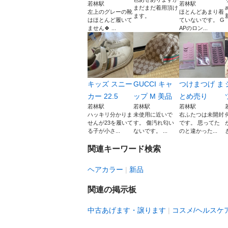
若林駅
若林駅
まだまだ着用頂け
左上のグレーの靴
ほとんどあまり着
ます。
はほとんど履いて
ていないです。 G
ません🍀 ...
APのロン...
キッズ スニー
GUCCI キャ
つけまつげ ま
カー 22.5
ップ M 美品
とめ売り
若林駅
若林駅
若林駅
ハッキリ分かりま
未使用に近いで
右ふたつは未開封
せんが23を履いて
す。 傷汚れ匂い
です。 思ってた
る子が小さ...
ないです。 ...
のと違かった...
関連キーワード検索
ヘアカラー
新品
関連の掲示板
中古あげます・譲ります
コスメ/ヘルスケ