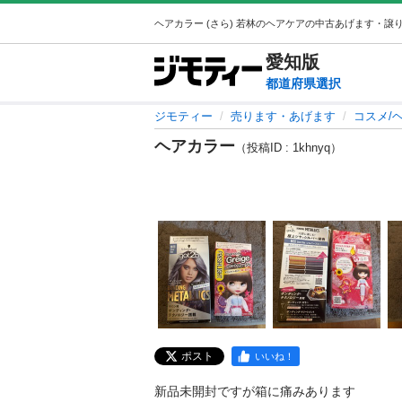
愛知
版
都道府県選択
ジモティー
売ります・あげます
コスメ/
ヘアカラー
（投稿ID : 1khnyq）
ポスト
いいね！
新品未開封ですが箱に痛みあります
