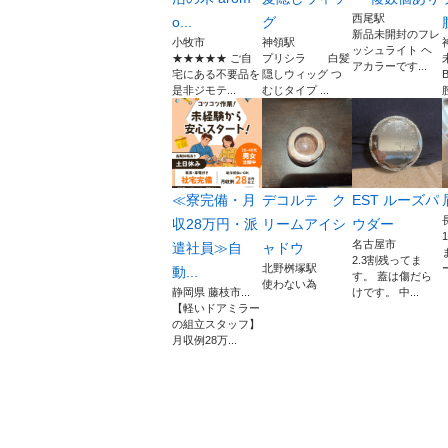
西尾駅
o...
グ
新品未開封のフレ
小牧市
神領駅
ッシュライト ヘ
★★★★★ ご自
プリシラ 白髪
アカラーです...
宅にある不要品を
隠しウィッグ つ
是非ジモテ...
むじタイプ ...
≪寮完備・月
デコルテ ク
EST ルーズパ
収28万円・派
リームアイシ
ウダー
名古屋市
遣社員≫自
ャドウ
2.3割残ってま
北野桝塚駅
動...
す。 蓋は傷だら
使わない為
静岡県 藤枝市...
けです。 中...
【軽いドアミラー
の組立スタッフ】
月収例28万...