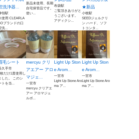
新品未使用、長期
布袋駅
腔洗浄器...
★新品
自宅保管品です。
ご覧頂きありがと
神領駅
使い...
小牧駅
うございます。
未使用 CLEARLA
SEEDジェルクリ
アディクシ...
BOブランドの口
ン ハード、ソフ
腔洗...
トコンタ...
眉毛シート
mercyu クリ
Light Up Ston
Light Up Ston
長久手市
アエアー アロ
e Arom...
e Arom...
1枚だけ1度使用し
一宮市
一宮市
マジェ...
ました。 このシ
Light Up Stone Aro
Light Up Stone Aro
ートを当...
一宮市
ma ア...
ma ア...
mercyu クリアエ
アー アロマジェ
ルボ...