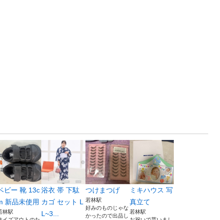
ベビー 靴 13c
浴衣 帯 下駄
つけまつげ
ミキハウス 写
若林駅
m 新品未使用
カゴ セット L
真立て
好みのものじゃな
若林駅
若林駅
L~3...
かったので出品し
サイズアウトのた
お祝いで貰いまし