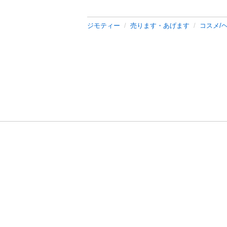
ジモティー
売ります・あげます
コスメ/
利用規約
プライ
運営会社
サイトマッ
© 2011-
2026
Jmty, Inc.