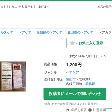
ヘアカラー (さら) 若林のヘアケアの中古あげます・譲ります｜ジモティーで不用品の処分
中古
売ります・あげます
地元の掲示
ヘルスケア
ヘアケア
愛知県のヘアケア
豊田市のヘアケア
ヘアカラ
2
お気に入り登録
作成
2026年7月11日 13:35
商品価格
1,200円
ジャンル
ヘアケア
受け渡し場所
豊田市
 - 若林東町
名鉄三河線 - 
若林駅
投稿者にメールで問い合わせ
※問い合わせは会員登録とログイン必須です
違反を報告
注意事項