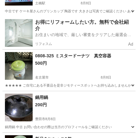
土橋駅
8月8日
中古です ケーキ屋さんのプリンカップ 陶器です 大きさは写真でご確認ください あ
愛知
豊田市
土橋駅
生活雑貨
お得にリフォームしたい方。無料で会社紹
介
お住まいの地域で、厳しい審査をクリアした厳選会社
を知ってる？
リフォスム
Ad
0808-325 ミスタードーナツ 真空容器
500円
名古屋市
8月8日
★★★★★ ご自宅にある不要品を是非ジモティースポットへお持ち込みしませんか？ 家
愛知
名古屋市
家庭用品
ミスタードーナツ
鍋用鍋
200円
豊田市
8月8日
鍋用鍋 中古 お問い合わせの際は当方のプロフィールをご確認ください
愛知
豊田市
調理器具