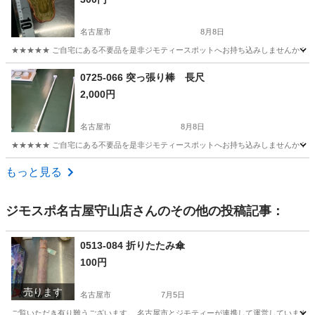
名古屋市
8月8日
★★★★★ ご自宅にある不要品を是非ジモティースポットへお持ち込みしませんか？ 家
愛知
名古屋市
食器
白菜
0725-066 突っ張り棒 長尺
2,000円
名古屋市
8月8日
★★★★★ ご自宅にある不要品を是非ジモティースポットへお持ち込みしませんか？ 家
愛知
名古屋市
その他
突っ張り棒
もっと見る
ジモスポ名古屋守山店
さんのその他の投稿記事：
0513-084 折りたたみ傘
100円
売ります
名古屋市
7月5日
ご覧いただき有り難うございます。 名古屋市とジモティーが連携して運営しています。 