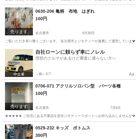
愛知
名古屋市
小物
リユース
0630-206 亀柄 布地 はぎれ
100円
売ります
名古屋市
6月30日
ご覧いただき有り難うございます。 名古屋市とジモティーが連携して運営しています。 
愛知
名古屋市
ファブリック、カバー
リユース
自社ローンに頼らず車にノレル
理想のクルマがあるけど審査に通らない方へ
（株）ICT
Ad
0706-071 アクリルソロバン型 パーツ各種
100円
売ります
名古屋市
7月6日
★★★★★ ご自宅にある不要品を是非ジモティースポットへお持ち込みしませんか？ 家
愛知
名古屋市
おもちゃ
アクリル
0529-232 キッズ ボトムス
300円