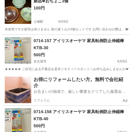
新品❇おちょこ3個
100円
土橋駅
8月8日
未使用ですが箱等は有りません 形の違うもの3個セットです お問い合わせの際は、当
愛知
豊田市
土橋駅
食器
おちょこ
0714-157 アイリスオーヤマ 家具転倒防止伸縮棒
KTB-30
500円
名古屋市
8月8日
★★★★★ ご自宅にある不要品を是非ジモティースポットへお持ち込みしませんか？ 家
愛知
名古屋市
その他
アイリスオーヤマ
お得にリフォームしたい方。無料で会社紹
介
お住まいの地域で、厳しい審査をクリアした厳選会社
を知ってる？
リフォスム
Ad
0714-158 アイリスオーヤマ 家具転倒防止伸縮棒
KTB-40
500円