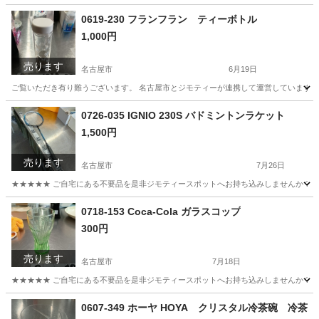
0619-230 フランフラン ティーボトル
1,000円
売ります
名古屋市
6月19日
ご覧いただき有り難うございます。 名古屋市とジモティーが連携して運営しています。 
愛知
名古屋市
食器
リユース
0726-035 IGNIO 230S バドミントンラケット
1,500円
売ります
名古屋市
7月26日
★★★★★ ご自宅にある不要品を是非ジモティースポットへお持ち込みしませんか？ 家
愛知
名古屋市
その他
IGNIO
0718-153 Coca-Cola ガラスコップ
300円
売ります
名古屋市
7月18日
★★★★★ ご自宅にある不要品を是非ジモティースポットへお持ち込みしませんか？ 家
愛知
名古屋市
食器
現地
0607-349 ホーヤ HOYA クリスタル冷茶碗 冷茶