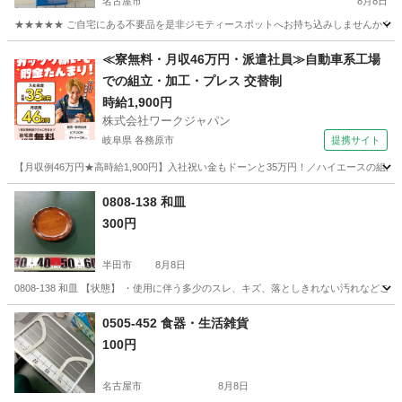
名古屋市
8月8日
★★★★★ ご自宅にある不要品を是非ジモティースポットへお持ち込みしませんか？ 家
愛知
名古屋市
防災、セキュリティ
アイリスオーヤマ
≪寮無料・月収46万円・派遣社員≫自動車系工場
での組立・加工・プレス 交替制
時給1,900円
株式会社ワークジャパン
岐阜県 各務原市
提携サイト
【月収例46万円★高時給1,900円】入社祝い金もドーンと35万円！／ハイエースの組
岐阜
各務原市
その他
0808-138 和皿
300円
半田市
8月8日
0808-138 和皿 【状態】 ・使用に伴う多少のスレ、キズ、落としきれない汚れなど
愛知
半田市
食器
現地
0505-452 食器・生活雑貨
100円
名古屋市
8月8日