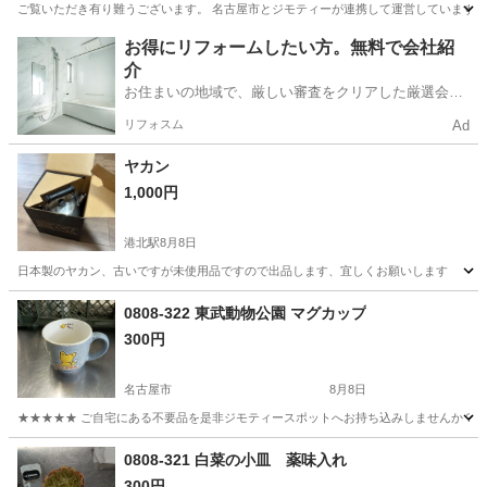
ご覧いただき有り難うございます。 名古屋市とジモティーが連携して運営しています。 
愛知
名古屋市
生活雑貨
リユース
お得にリフォームしたい方。無料で会社紹
介
お住まいの地域で、厳しい審査をクリアした厳選会社
を知ってる？
リフォスム
Ad
ヤカン
1,000円
港北駅
8月8日
日本製のヤカン、古いですが未使用品ですので出品します、宜しくお願いします
愛知
名古屋市
港北駅
調理器具
0808-322 東武動物公園 マグカップ
300円
名古屋市
8月8日
★★★★★ ご自宅にある不要品を是非ジモティースポットへお持ち込みしませんか？ 家
愛知
名古屋市
食器
マグカップ
0808-321 白菜の小皿 薬味入れ
300円