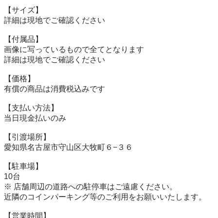
【サイズ】

詳細は現地でご確認ください

【付属品】

画像に写っているもので全てとなります

詳細は現地でご確認ください

【価格】

有償の商品は消費税込みです

【⽀払い⽅法】

当⽇現⾦払いのみ

【引渡場所】

愛知県名古屋市守山区大牧町６−３６

【駐⾞場】

10台

※ 店舗周辺の道路への駐停車はご遠慮ください。

近隣のコインパーキング等のご利用をお願いいたします。

【営業時間】
