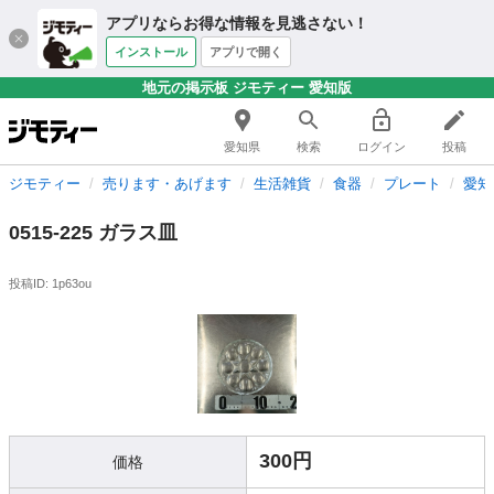
アプリならお得な情報を見逃さない！
インストール
アプリで開く
地元の掲示板 ジモティー 愛知版
愛知県
検索
ログイン
投稿
ジモティー
売ります・あげます
生活雑貨
食器
プレート
愛知
0515-225 ガラス皿
投稿ID: 1p63ou
300円
価格