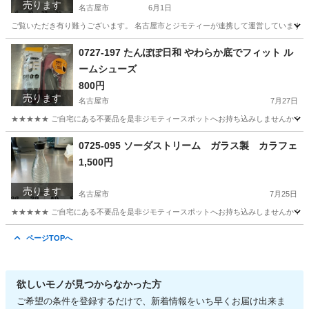
売ります
名古屋市
6月1日
ご覧いただき有り難うございます。 名古屋市とジモティーが連携して運営しています。 
愛知
名古屋市
収納家具
リユース
0727-197 たんぽぽ日和 やわらか底でフィット ル
ームシューズ
800円
売ります
名古屋市
7月27日
★★★★★ ご自宅にある不要品を是非ジモティースポットへお持ち込みしませんか？ 家
愛知
名古屋市
その他
ルームシューズ
0725-095 ソーダストリーム ガラス製 カラフェ
1,500円
売ります
名古屋市
7月25日
★★★★★ ご自宅にある不要品を是非ジモティースポットへお持ち込みしませんか？ 家
愛知
名古屋市
食器
ソーダストリーム
ページTOPへ
欲しいモノが見つからなかった方
ご希望の条件を登録するだけで、新着情報をいち早くお届け出来ま