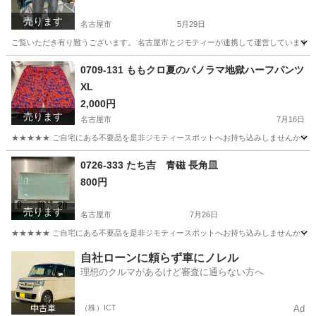
売ります
名古屋市
5月29日
ご覧いただき有り難うございます。 名古屋市とジモティーが連携して運営しています。 
愛知
名古屋市
スポーツウェア
リユース
0709-131 ももクロ夏のパノラマ地獄ハーフパンツ
XL
2,000円
売ります
名古屋市
7月16日
★★★★★ ご自宅にある不要品を是非ジモティースポットへお持ち込みしませんか？ 家
愛知
名古屋市
パンツ
ももクロ
0726-333 たち吉 青磁 長角皿
800円
売ります
名古屋市
7月26日
★★★★★ ご自宅にある不要品を是非ジモティースポットへお持ち込みしませんか？ 家
愛知
名古屋市
食器
たち吉
自社ローンに頼らず車にノレル
理想のクルマがあるけど審査に通らない方へ
（株）ICT
Ad