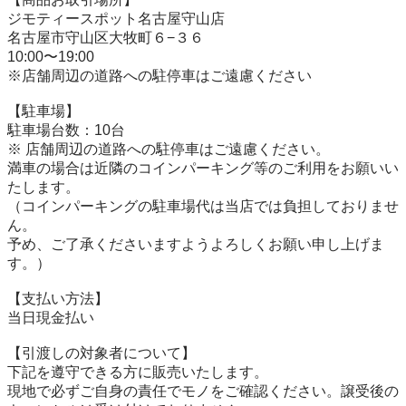
ジモティースポット名古屋守山店

名古屋市守山区大牧町６−３６

10:00〜19:00

※店舗周辺の道路への駐停車はご遠慮ください

【駐⾞場】

駐車場台数：10台

※ 店舗周辺の道路への駐停車はご遠慮ください。

満車の場合は近隣のコインパーキング等のご利用をお願いい
たします。

（コインパーキングの駐車場代は当店では負担しておりませ
ん。

予め、ご了承くださいますようよろしくお願い申し上げま
す。）

【⽀払い⽅法】

当日現金払い

【引渡しの対象者について】

下記を遵守できる⽅に販売いたします。

現地で必ずご⾃⾝の責任でモノをご確認ください。譲受後の