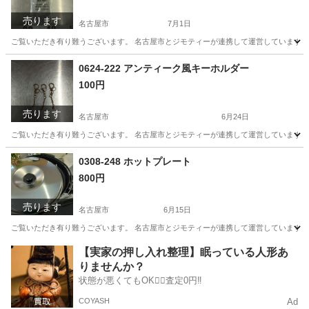
売ります
名古屋市
7月1日
ご覧いただき有り難うございます。 名古屋市とジモティーが連携して運営しています。 
愛知
名古屋市
小物
リユース
0624-222 アンティーク風キーホルダー
100円
売ります
名古屋市
6月24日
ご覧いただき有り難うございます。 名古屋市とジモティーが連携して運営しています。 
愛知
名古屋市
小物
リユース
0308-248 ホットプレート
800円
売ります
名古屋市
6月15日
ご覧いただき有り難うございます。 名古屋市とジモティーが連携して運営しています。 
愛知
名古屋市
家電
リユース
【実家の押し入れ整理】眠っている人形あ
りませんか？
状態が悪くてもOK🙆‍♀️査定0円‼️
COYASH
Ad