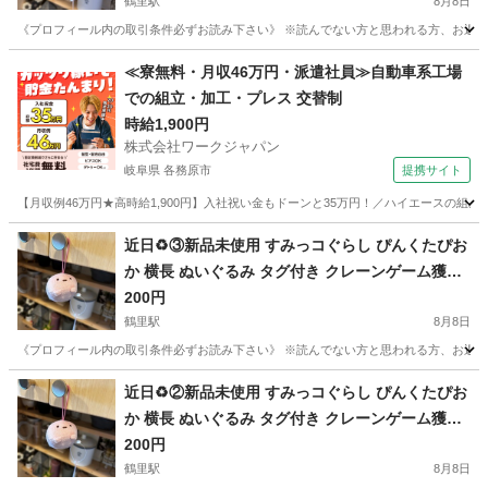
鶴里駅
8月8日
《プロフィール内の取引条件必ずお読み下さい》 ※読んでない方と思われる方、お返事しません
愛知
名古屋市
鶴里駅
その他
すみっコぐらし
≪寮無料・月収46万円・派遣社員≫自動車系工場
での組立・加工・プレス 交替制
時給1,900円
株式会社ワークジャパン
岐阜県 各務原市
提携サイト
【月収例46万円★高時給1,900円】入社祝い金もドーンと35万円！／ハイエースの組
岐阜
各務原市
その他
近日♻️③新品未使用 すみっコぐらし ぴんくたぴお
か 横長 ぬいぐるみ タグ付き クレーンゲーム獲得
品❁¨̮
200円
鶴里駅
8月8日
《プロフィール内の取引条件必ずお読み下さい》 ※読んでない方と思われる方、お返事しません
愛知
名古屋市
鶴里駅
その他
すみっコぐらし
近日♻️②新品未使用 すみっコぐらし ぴんくたぴお
か 横長 ぬいぐるみ タグ付き クレーンゲーム獲得
品❁¨̮
200円
鶴里駅
8月8日