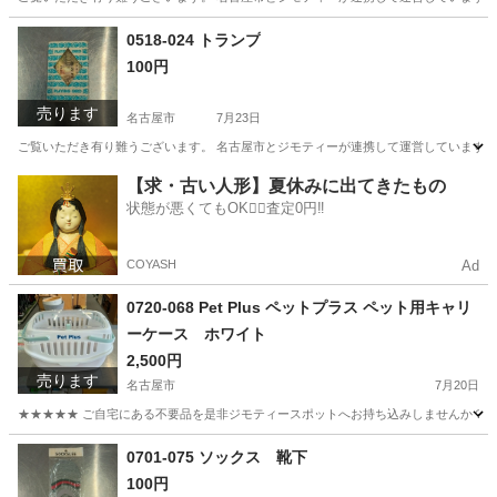
愛知
名古屋市
家電
リユース
0518-024 トランプ
100円
売ります
名古屋市
7月23日
ご覧いただき有り難うございます。 名古屋市とジモティーが連携して運営しています。 
愛知
名古屋市
カードゲーム
リユース
【求・古い人形】夏休みに出てきたもの
状態が悪くてもOK🙆‍♀️査定0円‼️
COYASH
Ad
0720-068 Pet Plus ペットプラス ペット用キャリ
ーケース ホワイト
2,500円
売ります
名古屋市
7月20日
★★★★★ ご自宅にある不要品を是非ジモティースポットへお持ち込みしませんか？ 家
愛知
名古屋市
その他
0701-075 ソックス 靴下
100円