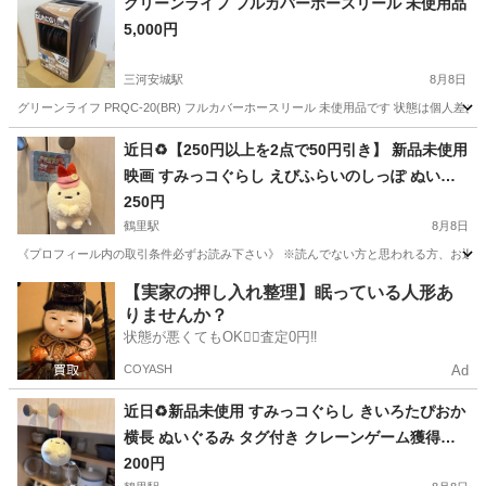
グリーンライフ フルカバーホースリール 未使用品
5,000円
三河安城駅
8月8日
グリーンライフ PRQC-20(BR) フルカバーホースリール 未使用品です 状態は個
愛知
安城市
三河安城駅
その他
グリーン
近日♻️【250円以上を2点で50円引き】 新品未使用
映画 すみっコぐらし えびふらいのしっぽ ぬいぐ
るみ タグ付き クレーンゲーム獲得品❁¨̮
250円
鶴里駅
8月8日
《プロフィール内の取引条件必ずお読み下さい》 ※読んでない方と思われる方、お返事しません
愛知
名古屋市
鶴里駅
その他
すみっコぐらし
【実家の押し入れ整理】眠っている人形あ
りませんか？
状態が悪くてもOK🙆‍♀️査定0円‼️
COYASH
Ad
近日♻️新品未使用 すみっコぐらし きいろたぴおか
横長 ぬいぐるみ タグ付き クレーンゲーム獲得品❁
¨̮
200円