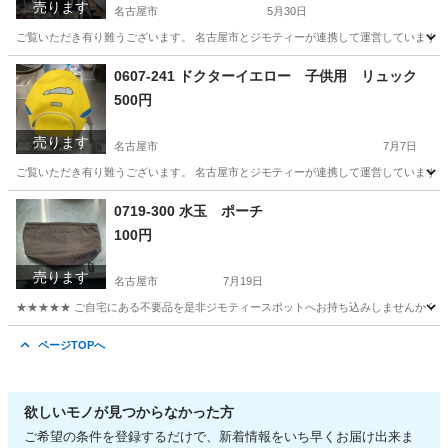
売ります
名古屋市
5月30日
ご覧いただき有り難うございます。 名古屋市とジモティーが連携して運営しています。 
愛知
名古屋市
子供用品
リユース
0607-241 ドクターイエロー 子供用 リュック
500円
売ります
名古屋市
7月7日
ご覧いただき有り難うございます。 名古屋市とジモティーが連携して運営しています。 
愛知
名古屋市
バッグ
リユース
0719-300 水玉 ポーチ
100円
売ります
名古屋市
7月19日
★★★★★ ご自宅にある不要品を是非ジモティースポットへお持ち込みしませんか？ 家
愛知
名古屋市
バッグ
現地
ページTOPへ
欲しいモノが見つからなかった方
ご希望の条件を登録するだけで、新着情報をいち早くお届け出来ま