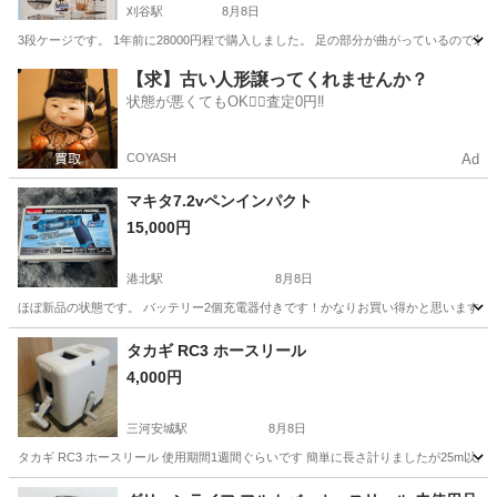
刈谷駅
8月8日
3段ケージです。 1年前に28000円程で購入しました。 足の部分が曲がっているので
愛知
刈谷市
刈谷駅
その他
キャットケージ
【求】古い人形譲ってくれませんか？
状態が悪くてもOK🙆‍♀️査定0円‼️
COYASH
Ad
マキタ7.2vペンインパクト
15,000円
港北駅
8月8日
ほぼ新品の状態です。 バッテリー2個充電器付きです！かなりお買い得かと思います！
愛知
名古屋市
港北駅
その他
タカギ RC3 ホースリール
4,000円
三河安城駅
8月8日
タカギ RC3 ホースリール 使用期間1週間ぐらいです 簡単に長さ計りましたが25m以
愛知
安城市
三河安城駅
その他
タカギ