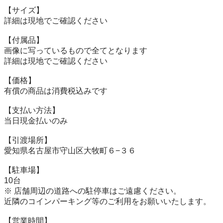
【サイズ】

詳細は現地でご確認ください

【付属品】

画像に写っているもので全てとなります

詳細は現地でご確認ください

【価格】

有償の商品は消費税込みです

【⽀払い⽅法】

当⽇現⾦払いのみ

【引渡場所】

愛知県名古屋市守山区大牧町６−３６

【駐⾞場】

10台

※ 店舗周辺の道路への駐停車はご遠慮ください。

近隣のコインパーキング等のご利用をお願いいたします。

【営業時間】
