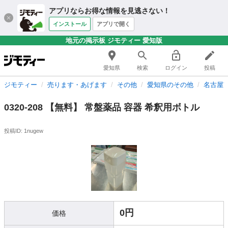
アプリならお得な情報を見逃さない！
インストール
アプリで開く
地元の掲示板 ジモティー 愛知版
愛知県
検索
ログイン
投稿
ジモティー
売ります・あげます
その他
愛知県のその他
名古屋
0320-208 【無料】 常盤薬品 容器 希釈用ボトル
投稿ID: 1nugew
0円
価格