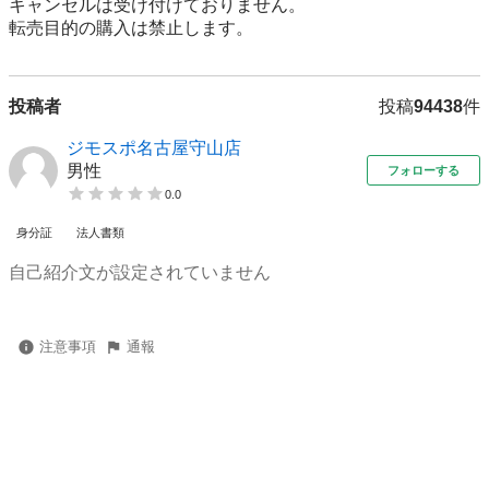
キャンセルは受け付けておりません。

転売⽬的の購⼊は禁⽌します。
投稿者
投稿
94438
件
ジモスポ名古屋守山店
男性
フォローする
0.0
身分証
法人書類
自己紹介文が設定されていません
注意事項
通報