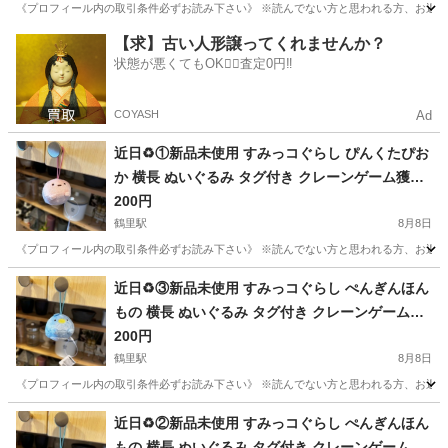
《プロフィール内の取引条件必ずお読み下さい》 ※読んでない方と思われる方、お返事しません
愛知
名古屋市
鶴里駅
その他
すみっコぐらし
【求】古い人形譲ってくれませんか？
状態が悪くてもOK🙆‍♀️査定0円‼️
COYASH
Ad
近日♻️①新品未使用 すみっコぐらし ぴんくたぴお
か 横長 ぬいぐるみ タグ付き クレーンゲーム獲得
品❁¨̮
200円
鶴里駅
8月8日
《プロフィール内の取引条件必ずお読み下さい》 ※読んでない方と思われる方、お返事しません
愛知
名古屋市
鶴里駅
その他
すみっコぐらし
近日♻️③新品未使用 すみっコぐらし ぺんぎんほん
もの 横長 ぬいぐるみ タグ付き クレーンゲーム獲
得品❁¨̮
200円
鶴里駅
8月8日
《プロフィール内の取引条件必ずお読み下さい》 ※読んでない方と思われる方、お返事しません
愛知
名古屋市
鶴里駅
その他
すみっコぐらし
近日♻️②新品未使用 すみっコぐらし ぺんぎんほん
もの 横長 ぬいぐるみ タグ付き クレーンゲーム獲