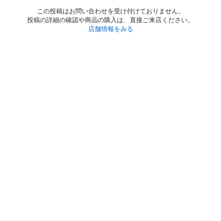
この投稿はお問い合わせを受け付けておりません。
投稿の詳細の確認や商品の購入は、直接ご来店ください。
店舗情報をみる
初めての方へ
利用規約
プライバシーポリシー
プライバシー・ステートメント
健全化に資する運用方針
お問い合わせ
運営会社
サイトマップ
ご利用ガイド
フリーワードで探す
PC版で表示
都道府県選択
特定商取引法の表示
利用者情報の外部送信について
© 2011-
2026
Jmty, Inc.