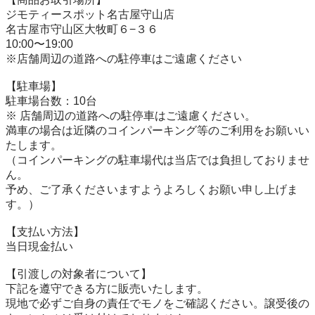
ジモティースポット名古屋守山店

名古屋市守山区大牧町６−３６

10:00〜19:00

※店舗周辺の道路への駐停車はご遠慮ください

【駐⾞場】

駐車場台数：10台

※ 店舗周辺の道路への駐停車はご遠慮ください。

満車の場合は近隣のコインパーキング等のご利用をお願いい
たします。

（コインパーキングの駐車場代は当店では負担しておりませ
ん。

予め、ご了承くださいますようよろしくお願い申し上げま
す。）

【⽀払い⽅法】

当日現金払い

【引渡しの対象者について】

下記を遵守できる⽅に販売いたします。

現地で必ずご⾃⾝の責任でモノをご確認ください。譲受後の