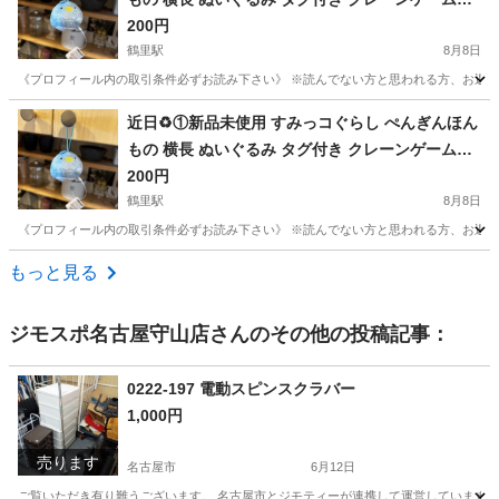
得品❁¨̮
200円
鶴里駅
8月8日
《プロフィール内の取引条件必ずお読み下さい》 ※読んでない方と思われる方、お返事しません
愛知
名古屋市
鶴里駅
その他
すみっコぐらし
近日♻️①新品未使用 すみっコぐらし ぺんぎんほん
もの 横長 ぬいぐるみ タグ付き クレーンゲーム獲
得品❁¨̮
200円
鶴里駅
8月8日
《プロフィール内の取引条件必ずお読み下さい》 ※読んでない方と思われる方、お返事しません
愛知
名古屋市
鶴里駅
その他
すみっコぐらし
もっと見る
ジモスポ名古屋守山店
さんのその他の投稿記事：
0222-197 電動スピンスクラバー
1,000円
売ります
名古屋市
6月12日
ご覧いただき有り難うございます。 名古屋市とジモティーが連携して運営しています。 