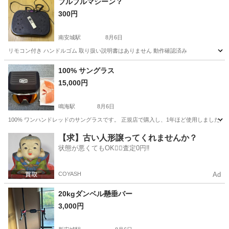
ブルブルマシーン？
300円
南安城駅
8月6日
リモコン付き ハンドルゴム 取り扱い説明書はありません 動作確認済み
愛知
安城市
南安城駅
フィットネス、トレーニング
100% サングラス
15,000円
鳴海駅
8月6日
100% ワンハンドレッドのサングラスです。 正規店で購入し、1年ほど使用しました。
愛知
名古屋市
鳴海駅
その他
【求】古い人形譲ってくれませんか？
状態が悪くてもOK🙆‍♀️査定0円‼️
COYASH
Ad
20kgダンベル懸垂バー
3,000円