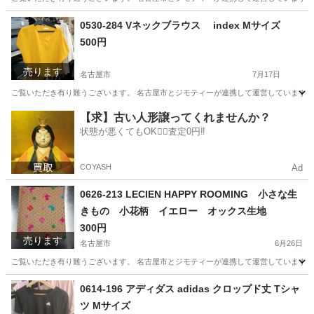
愛知
名古屋市
絵本
リユース
0530-284 Vネックブラウス index Mサイズ
500円
売ります
名古屋市
7月17日
ご覧いただき有り難うございます。 名古屋市とジモティーが連携して運営しています。 
愛知
名古屋市
ブラウス
リユース
【求】古い人形譲ってくれませんか？
状態が悪くてもOK🙆‍♀️査定0円‼️
COYASH
Ad
0626-213 LECIEN HAPPY ROOMING 小さな生
きもの 小花柄 イエロー オックス生地
300円
売ります
名古屋市
6月26日
ご覧いただき有り難うございます。 名古屋市とジモティーが連携して運営しています。 
愛知
名古屋市
ファブリック、カバー
リユース
0614-196 アディダス adidas クロップド丈 Tシャ
ツ Mサイズ