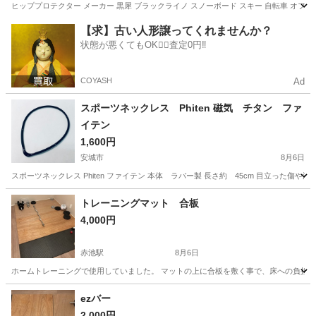
ヒッププロテクター メーカー 黒犀 ブラックライノ スノーボード スキー 自転車 オ
愛知
安城市
スノーボード
プロテクター
【求】古い人形譲ってくれませんか？
状態が悪くてもOK🙆‍♀️査定0円‼️
COYASH
Ad
スポーツネックレス Phiten 磁気 チタン ファ
イテン
1,600円
安城市
8月6日
スポーツネックレス Phiten ファイテン 本体 ラバー製 長さ約 45cm 目立った傷や
愛知
安城市
その他
ファイテン
トレーニングマット 合板
4,000円
赤池駅
8月6日
ホームトレーニングで使用していました。 マットの上に合板を敷く事で、床への負担を
愛知
日進市
赤池駅
フィットネス、トレーニング
ezバー
2,000円