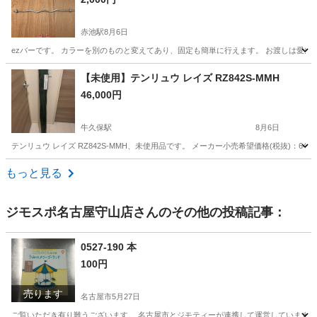
赤池駅
8月6日
ezバーです。 カラーを別のものと変えてあり、固定も簡単に行えます。 お渡しは愛知
愛知
日進市
赤池駅
フィットネス、トレーニング
【未使用】テンリュウ レイズ RZ842S-MMH
46,000円
牛久保駅
8月6日
テンリュウ レイズ RZ842S-MMH、未使用品です。 メーカー小売希望価格(税抜)：6
愛知
豊川市
牛久保駅
その他
ロッド
もっと見る
ジモスポ名古屋守山店
さんのその他の投稿記事：
0527-190 本
100円
売ります
名古屋市
5月27日
ご覧いただき有り難うございます。 名古屋市とジモティーが連携して運営しています。 