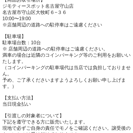
ジモティースポット名古屋守山店

名古屋市守山区大牧町６−３６

10:00〜19:00

※店舗周辺の道路への駐停車はご遠慮ください

【駐⾞場】

駐車場台数：10台

※ 店舗周辺の道路への駐停車はご遠慮ください。

満車の場合は近隣のコインパーキング等のご利用をお願いい
たします。

（コインパーキングの駐車場代は当店では負担しておりませ
ん。

予め、ご了承くださいますようよろしくお願い申し上げま
す。）

【⽀払い⽅法】

当日現金払い

【引渡しの対象者について】

下記を遵守できる⽅に販売いたします。

現地で必ずご⾃⾝の責任でモノをご確認ください。譲受後の