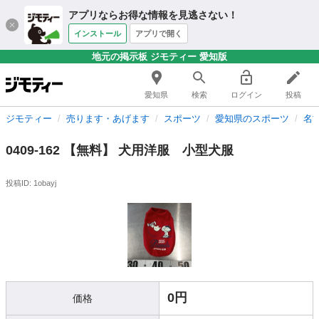
アプリならお得な情報を見逃さない！
インストール
アプリで開く
地元の掲示板 ジモティー 愛知版
愛知県
検索
ログイン
投稿
ジモティー
売ります・あげます
スポーツ
愛知県のスポーツ
名
0409-162 【無料】 犬用洋服 小型犬服
投稿ID: 1obayj
0円
価格