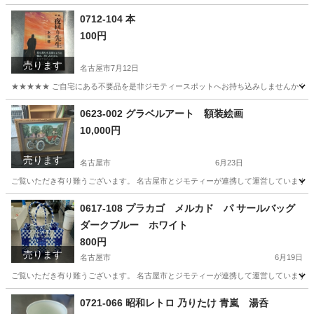
0712-104 本
100円
売ります
名古屋市
7月12日
★★★★★ ご自宅にある不要品を是非ジモティースポットへお持ち込みしませんか？ 家
愛知
名古屋市
写真集
現地
0623-002 グラベルアート 額装絵画
10,000円
売ります
名古屋市
6月23日
ご覧いただき有り難うございます。 名古屋市とジモティーが連携して運営しています。 
愛知
名古屋市
インテリア雑貨/小物
リユース
0617-108 プラカゴ メルカド パ サールバッグ
ダークブルー ホワイト
800円
売ります
名古屋市
6月19日
ご覧いただき有り難うございます。 名古屋市とジモティーが連携して運営しています。 
愛知
名古屋市
バッグ
メルカド
0721-066 昭和レトロ 乃りたけ 青嵐 湯呑