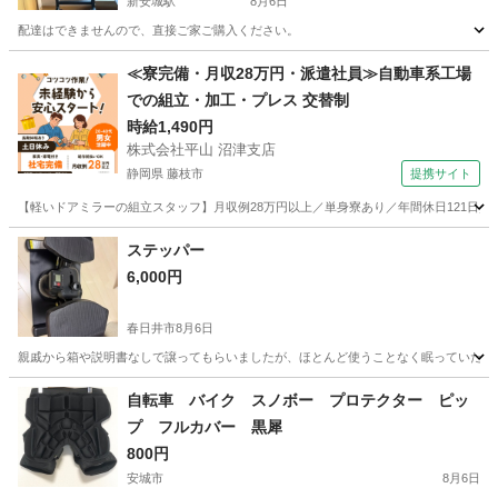
新安城駅
8月6日
配達はできませんので、直接ご家ご購入ください。
愛知
安城市
新安城駅
フィットネス、トレーニング
≪寮完備・月収28万円・派遣社員≫自動車系工場
での組立・加工・プレス 交替制
時給1,490円
株式会社平山 沼津支店
静岡県 藤枝市
提携サイト
【軽いドアミラーの組立スタッフ】月収例28万円以上／単身寮あり／年間休日121日／
静岡
藤枝市
その他
ステッパー
6,000円
春日井市
8月6日
親戚から箱や説明書なしで譲ってもらいましたが、ほとんど使うことなく眠っていたので
愛知
春日井市
フィットネス、トレーニング
ステッパー
自転車 バイク スノボー プロテクター ピッ
プ フルカバー 黒犀
800円
安城市
8月6日