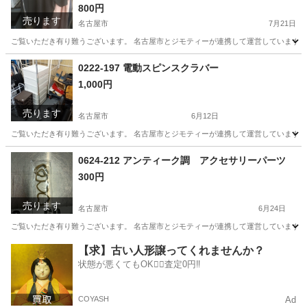
800円
売ります
名古屋市
7月21日
ご覧いただき有り難うございます。 名古屋市とジモティーが連携して運営しています。 
愛知
名古屋市
Tシャツ
リユース
0222-197 電動スピンスクラバー
1,000円
売ります
名古屋市
6月12日
ご覧いただき有り難うございます。 名古屋市とジモティーが連携して運営しています。 
愛知
名古屋市
家電
リユース
0624-212 アンティーク調 アクセサリーパーツ
300円
売ります
名古屋市
6月24日
ご覧いただき有り難うございます。 名古屋市とジモティーが連携して運営しています。 
愛知
名古屋市
アクセサリー
リユース
【求】古い人形譲ってくれませんか？
状態が悪くてもOK🙆‍♀️査定0円‼️
COYASH
Ad