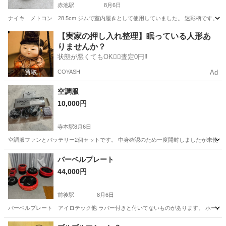
赤池駅
8月6日
ナイキ メトコン 28.5cm ジムで室内履きとして使用していました。 迷彩柄です。
愛知
日進市
赤池駅
フィットネス、トレーニング
【実家の押し入れ整理】眠っている人形あ
りませんか？
状態が悪くてもOK🙆‍♀️査定0円‼️
COYASH
Ad
空調服
10,000円
寺本駅
8月6日
空調服ファンとバッテリー2個セットです。 中身確認のため一度開封しましたが未使用
愛知
知多市
寺本駅
その他
バーベルプレート
44,000円
前後駅
8月6日
バーベルプレート アイロテック他 ラバー付きと付いてないものがあります。 ホームジムで使ってました。 20kg
愛知
豊明市
前後駅
フィットネス、トレーニング