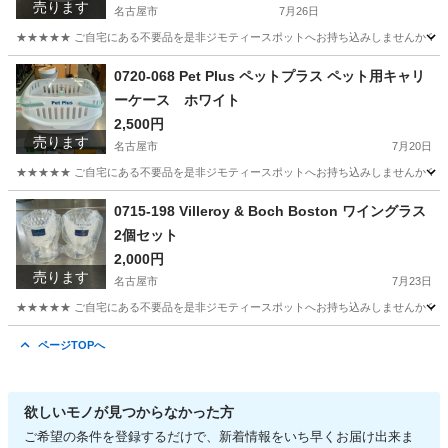
売ります
名古屋市
7月26日
★★★★★ ご自宅にある不要品を是非ジモティースポットへお持ち込みしませんか？ 家
愛知
名古屋市
食器
現地
0720-068 Pet Plus ペットプラス ペット用キャリ
ーケース ホワイト
2,500円
売ります
名古屋市
7月20日
★★★★★ ご自宅にある不要品を是非ジモティースポットへお持ち込みしませんか？ 家
愛知
名古屋市
その他
0715-198 Villeroy & Boch Boston ワイングラス
2個セット
2,000円
売ります
名古屋市
7月23日
★★★★★ ご自宅にある不要品を是非ジモティースポットへお持ち込みしませんか？ 家
愛知
名古屋市
食器
ワイングラス
ページTOPへ
欲しいモノが見つからなかった方
ご希望の条件を登録するだけで、新着情報をいち早くお届け出来ま