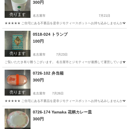
300円
売ります
名古屋市
7月21日
★★★★★ ご自宅にある不要品を是非ジモティースポットへお持ち込みしませんか？ 家
愛知
名古屋市
食器
青嵐
0518-024 トランプ
100円
売ります
名古屋市
7月23日
ご覧いただき有り難うございます。 名古屋市とジモティーが連携して運営しています。 
愛知
名古屋市
カードゲーム
リユース
0726-102 弁当箱
300円
売ります
名古屋市
7月26日
★★★★★ ご自宅にある不要品を是非ジモティースポットへお持ち込みしませんか？ 家
愛知
名古屋市
家庭用品
弁当箱
0726-174 Yamaka 花柄カレー皿
300円