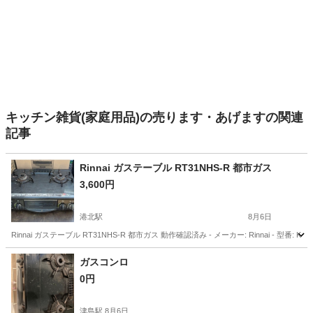
キッチン雑貨(家庭用品)の売ります・あげますの関連
記事
Rinnai ガステーブル RT31NHS-R 都市ガス
3,600円
港北駅
8月6日
Rinnai ガステーブル RT31NHS-R 都市ガス 動作確認済み - メーカー: Rinnai - 型番:
愛知
名古屋市
港北駅
調理器具
ガスコンロ
0円
津島駅
8月6日