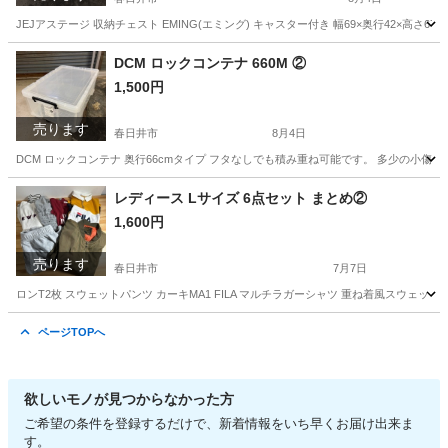
JEJアステージ 収納チェスト EMING(エミング) キャスター付き 幅69×奥行42×
愛知
春日井市
収納家具
DCM ロックコンテナ 660M ②
1,500円
売ります
春日井市
8月4日
DCM ロックコンテナ 奥行66cmタイプ フタなしでも積み重ね可能です。 多少の小
愛知
春日井市
収納家具
DCM
レディース Lサイズ 6点セット まとめ②
1,600円
売ります
春日井市
7月7日
ロンT2枚 スウェットパンツ カーキMA1 FILA マルチラガーシャツ 重ね着風スウェ
愛知
春日井市
その他
FILA
ページTOPへ
欲しいモノが見つからなかった方
ご希望の条件を登録するだけで、新着情報をいち早くお届け出来ま
す。