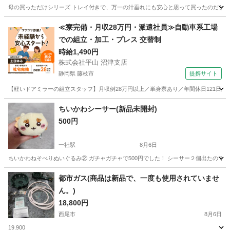
母の買っただけシリーズ トレイ付きで、万一の汁垂れにも安心と思って買ったのだと思いま
愛知
春日井市
掃除用具
新品
≪寮完備・月収28万円・派遣社員≫自動車系工場
での組立・加工・プレス 交替制
時給1,490円
株式会社平山 沼津支店
静岡県 藤枝市
提携サイト
【軽いドアミラーの組立スタッフ】月収例28万円以上／単身寮あり／年間休日121日／
静岡
藤枝市
その他
ちいかわシーサー(新品未開封)
500円
一社駅
8月6日
ちいかわねそべりぬいぐるみ② ガチャガチャで500円でした！ シーサー２個出たので
愛知
名古屋市
一社駅
その他
ちい
都市ガス(商品は新品で、一度も使用されていませ
ん。)
18,800円
西尾市
8月6日
19.900