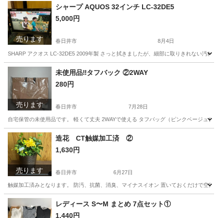
シャープ AQUOS 32インチ LC-32DE5
5,000円
売ります
春日井市
8月4日
SHARP アクオス LC-32DE5 2009年製 さっと拭きましたが、細部に取りきれ
愛知
春日井市
テレビ
未使用品‼︎タフバック ②2WAY
280円
売ります
春日井市
7月28日
自宅保管の未使用品です。 軽くて丈夫 2WAYで使える タフバッグ（ピンクベージュ色） SIZE. 45
愛知
春日井市
その他
PCS
造花 CT触媒加工済 ②
1,630円
売ります
春日井市
6月27日
触媒加工済みとなります。 防汚、抗菌、消臭、マイナスイオン 置いておくだけで空気
愛知
春日井市
家庭用品
触媒
レディース S〜M まとめ 7点セット①
1,440円