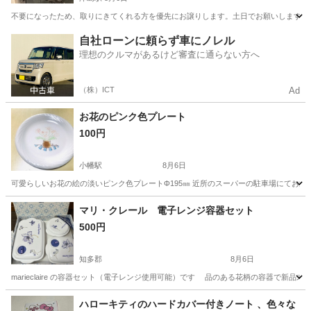
不要になったため、取りにきてくれる方を優先にお譲りします。土日でお願いします。
愛知
名古屋市
津島駅
生活雑貨
自社ローンに頼らず車にノレル
理想のクルマがあるけど審査に通らない方へ
（株）ICT
Ad
お花のピンク色プレート
100円
小幡駅
8月6日
可愛らしいお花の絵の淡いピンク色プレートΦ195㎜ 近所のスーパーの駐車場にてお渡
愛知
名古屋市
小幡駅
食器
ピンク色
マリ・クレール 電子レンジ容器セット
500円
知多郡
8月6日
marieclaire の容器セット（電子レンジ使用可能）です 品のある花柄の容器で新品未
愛知
知多郡
家庭用品
ハローキティのハードカバー付きノート 、色々な