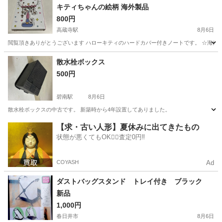
キティちゃんの絵柄 海外製品
800円
高蔵寺駅
8月6日
閲覧頂きありがとうございます ハローキティのハードカバー付きノートです。 ☆海外
愛知
春日井市
高蔵寺駅
手帳
散水栓ボックス
500円
碧南駅
8月6日
散水栓ボックスの中古です。 新築時から4年設置してありました。
愛知
碧南市
碧南駅
その他
ボックス
【求・古い人形】夏休みに出てきたもの
状態が悪くてもOK🙆‍♀️査定0円‼️
COYASH
Ad
ダストバッグスタンド トレイ付き ブラック
新品
1,000円
春日井市
8月6日