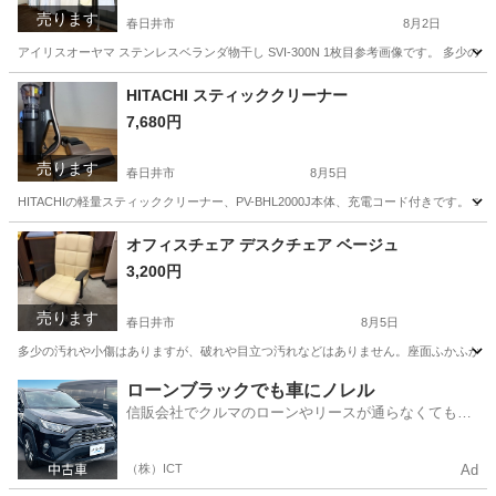
売ります
春日井市
8月2日
アイリスオーヤマ ステンレスベランダ物干し SVI-300N 1枚目参考画像です。 多
愛知
春日井市
洗濯用品
HITACHI スティッククリーナー
7,680円
売ります
春日井市
8月5日
HITACHIの軽量スティッククリーナー、PV-BHL2000J本体、充電コード付きです。 コードレ
愛知
春日井市
生活家電
オフィスチェア デスクチェア ベージュ
3,200円
売ります
春日井市
8月5日
多少の汚れや小傷はありますが、破れや目立つ汚れなどはありません。座面ふかふかです
愛知
春日井市
椅子
ローンブラックでも車にノレル
信販会社でクルマのローンやリースが通らなくてもク
ルマをご利用いただけるサービスがあります！
（株）ICT
Ad