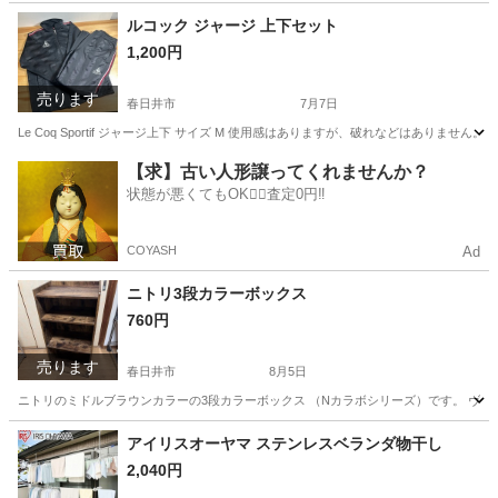
愛知
春日井市
収納家具
バスケット
ルコック ジャージ 上下セット
1,200円
売ります
春日井市
7月7日
Le Coq Sportif ジャージ上下 サイズ M 使用感はありますが、破れなどはありませ
愛知
春日井市
スポーツウェア
ジャージ
【求】古い人形譲ってくれませんか？
状態が悪くてもOK🙆‍♀️査定0円‼️
COYASH
Ad
ニトリ3段カラーボックス
760円
売ります
春日井市
8月5日
ニトリのミドルブラウンカラーの3段カラーボックス （Nカラボシリーズ）です。 ヴィンテージ
愛知
春日井市
収納家具
アイリスオーヤマ ステンレスベランダ物干し
2,040円