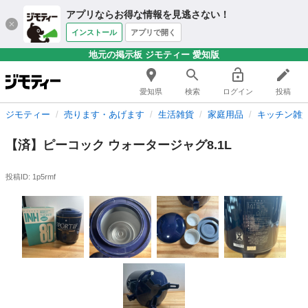
アプリならお得な情報を見逃さない！
インストール
アプリで開く
地元の掲示板 ジモティー 愛知版
愛知県
検索
ログイン
投稿
ジモティー
売ります・あげます
生活雑貨
家庭用品
キッチン雑
【済】ピーコック ウォータージャグ8.1L
投稿ID: 1p5rmf