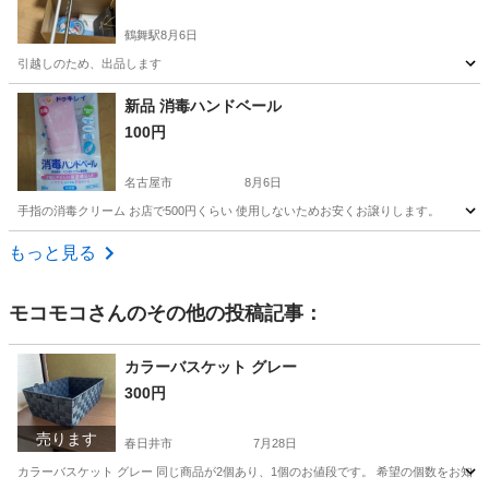
鶴舞駅
8月6日
引越しのため、出品します
愛知
名古屋市
鶴舞駅
洗濯用品
物干し
新品 消毒ハンドベール
100円
名古屋市
8月6日
手指の消毒クリーム お店で500円くらい 使用しないためお安くお譲りします。
愛知
名古屋市
その他
ベール
もっと見る
モコモコ
さんのその他の投稿記事：
カラーバスケット グレー
300円
売ります
春日井市
7月28日
カラーバスケット グレー 同じ商品が2個あり、1個のお値段です。 希望の個数をお知らせく