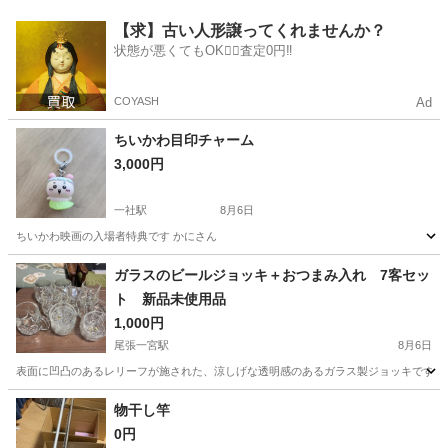
愛知
西尾市
家庭用品
都市ガス
【求】古い人形譲ってくれませんか？
状態が悪くてもOK🙆‍♀️査定0円‼️
COYASH
Ad
ちいかわ目印チャーム
3,000円
一社駅
8月6日
ちいかわ映画の入場者特典です かにさん
愛知
名古屋市
一社駅
ノベルティグッズ
ガラスのビールジョッキ＋おつまみ入れ 7客セッ
ト 新品未使用品
1,000円
尾張一宮駅
8月6日
表面に凹凸のあるレリーフが施された、涼しげな透明感のあるガラス製ジョッキです。 - ブラン
愛知
一宮市
尾張一宮駅
食器
物干し竿
0円