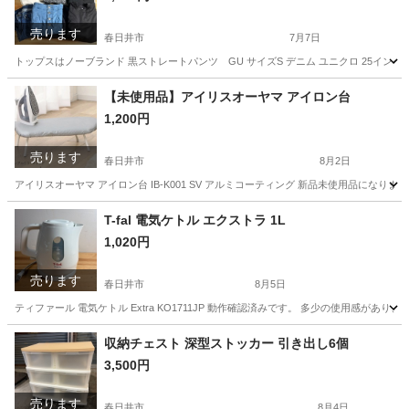
売ります
春日井市
7月7日
トップスはノーブランド 黒ストレートパンツ GU サイズS デニム ユニクロ 25インチ
愛知
春日井市
その他
ハニーズ
【未使用品】アイリスオーヤマ アイロン台
1,200円
売ります
春日井市
8月2日
アイリスオーヤマ アイロン台 IB-K001 SV アルミコーティング 新品未使用品になり
愛知
春日井市
家庭用品
T-fal 電気ケトル エクストラ 1L
1,020円
売ります
春日井市
8月5日
ティファール 電気ケトル Extra KO1711JP 動作確認済みです。 多少の使用
愛知
春日井市
キッチン家電
収納チェスト 深型ストッカー 引き出し6個
3,500円
売ります
春日井市
8月4日