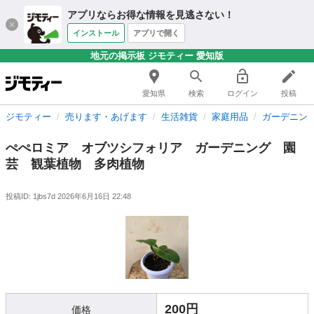
アプリならお得な情報を見逃さない！
インストール
アプリで開く
地元の掲示板 ジモティー 愛知版
愛知県
検索
ログイン
投稿
ジモティー
売ります・あげます
生活雑貨
家庭用品
ガーデニン
ぺぺロミア オブツシフォリア ガーデニング 園
芸 観葉植物 多肉植物
投稿ID: 1jbs7d
2026年6月16日 22:48
200円
価格