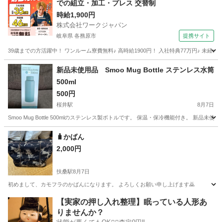
での組立・加工・プレス 交替制
時給1,900円
株式会社ワークジャパン
岐阜県 各務原市
提携サイト
39歳までの方活躍中！ ワンルーム寮費無料♪ 高時給1900円！ 入社特典77万円♪ 未
岐阜
各務原市
その他
新品未使用品 Smoo Mug Bottle ステンレス水筒
500ml
500円
桜井駅
8月7日
Smoo Mug Bottle 500mlのステンレス製ボトルです。 保温・保冷機能付き。 
愛知
安城市
桜井駅
家庭用品
🧳かばん
2,000円
扶桑駅
8月7日
初めまして、カモフラのかばんになります。 よろしくお願い申し上げます🙇
愛知
丹羽郡
扶桑駅
家庭用品
【実家の押し入れ整理】眠っている人形あ
りませんか？