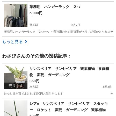
愛知
豊橋市
豊橋駅
その他
業務用 ハンガーラック ２つ
5,000円
野並駅
8月7日
業務用のハンガーラック ２つセット 業務用のため耐荷重があり、結構かけられます。 
愛知
名古屋市
野並駅
洗濯用品
もっと見る
わさび
さんのその他の投稿記事：
サンスベリア サンセベリア 観葉植物 多肉植
物 園芸 ガーデニング
350円
売ります
刈谷駅
8月3日
鉢なし抜き苗でよければ100円お値引きします
愛知
刈谷市
刈谷駅
家庭用品
サンセベリア
レア⭐︎ サンスベリア サンセベリア スタッキ
ー ロケット 園芸 ガーデニング 観葉植物