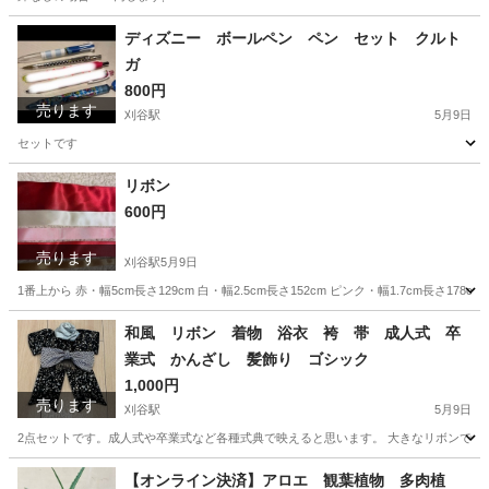
愛知
刈谷市
刈谷駅
その他
サンセベリア
ディズニー ボールペン ペン セット クルト
ガ
800円
売ります
刈谷駅
5月9日
セットです
愛知
刈谷市
刈谷駅
その他
クルトガ
リボン
600円
売ります
刈谷駅
5月9日
1番上から 赤・幅5cm長さ129cm 白・幅2.5cm長さ152cm ピンク・幅1.7cm長さ178c
愛知
刈谷市
刈谷駅
ラッピング用品
ピンク
和風 リボン 着物 浴衣 袴 帯 成人式 卒
業式 かんざし 髪飾り ゴシック
1,000円
売ります
刈谷駅
5月9日
2点セットです。成人式や卒業式など各種式典で映えると思います。 大きなリボンで、
愛知
刈谷市
刈谷駅
着物
成人式
【オンライン決済】アロエ 観葉植物 多肉植