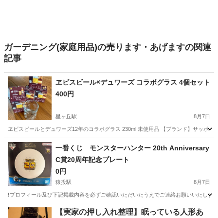
ガーデニング(家庭用品)の売ります・あげますの関連
記事
ヱビスビール×デュワーズ コラボグラス 4個セット
400円
星ヶ丘駅
8月7日
ヱビスビールとデュワーズ12年のコラボグラス 230ml 未使用品 【ブランド】サッポ
愛知
名古屋市
星ヶ丘駅
食器
サッポロビール
一番くじ モンスターハンター 20th Anniversary
C賞20周年記念プレート
0円
猿投駅
8月7日
❗️プロフィール及び下記掲載内容を必ずご確認いただいたうえでご連絡お願いいたします❗
愛知
豊田市
猿投駅
食器
20t
【実家の押し入れ整理】眠っている人形あ