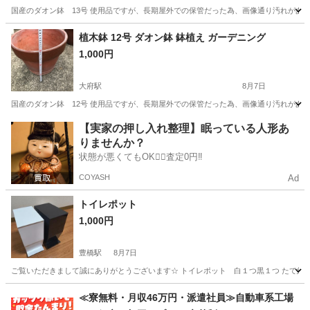
国産のダオン鉢 13号 使用品ですが、長期屋外での保管だった為、画像通り汚れがあ
愛知
大府市
大府駅
その他
10号
植木鉢 12号 ダオン鉢 鉢植え ガーデニング
1,000円
大府駅
8月7日
国産のダオン鉢 12号 使用品ですが、長期屋外での保管だった為、画像通り汚れがあ
愛知
大府市
大府駅
その他
鉢植え
【実家の押し入れ整理】眠っている人形あ
りませんか？
状態が悪くてもOK🙆‍♀️査定0円‼️
COYASH
Ad
トイレポット
1,000円
豊橋駅
8月7日
ご覧いただきまして誠にありがとうございます☆ トイレポット 白１つ黒１つ たて約１９㌢
愛知
豊橋市
豊橋駅
家庭用品
≪寮無料・月収46万円・派遣社員≫自動車系工場