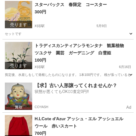
愛知
刈谷市
刈谷駅
歴史、心理、教育
加藤
スターバックス 春限定 コースター
300円
売ります
刈谷駅
5月9日
セットです
愛知
刈谷市
刈谷駅
食器
スターバックス
トラディスカンティアシラモンタナ 観葉植物
ツユクサ 園芸 ガーデニング 白雪姫
100円
売ります
刈谷駅
6月16日
剪定後、水差しをして発根したものになります。 1本100円です。 根が張っているも
愛知
刈谷市
刈谷駅
家庭用品
観葉植物
【求】古い人形譲ってくれませんか？
状態が悪くてもOK🙆‍♀️査定0円‼️
COYASH
Ad
H.LCote d'Azur アッシュ・エル アッシュエル
ウール 赤いスカート
700円