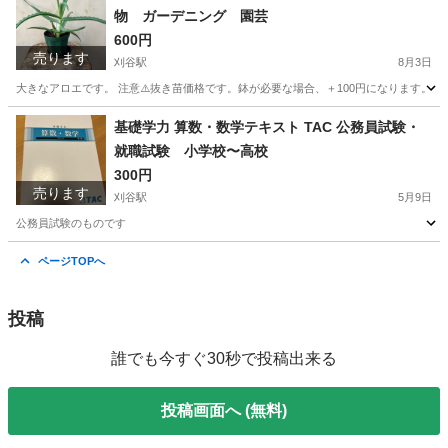
物 ガーデニング 園芸
600円
売ります
刈谷駅
8月3日
大きなアロエです。 注意⚠️抜き苗価格です。鉢が必要な場合、＋100円になります。
愛知
刈谷市
刈谷駅
家庭用品
アロエ
基礎学力 算数・数学テキスト TAC 公務員試験・
就職試験 小学校〜高校
300円
売ります
刈谷駅
5月9日
公務員試験のものです
愛知
刈谷市
刈谷駅
参考書
公務員試験
ページTOPへ
投稿
誰でも今すぐ30秒で投稿出来る
投稿画面へ (無料)