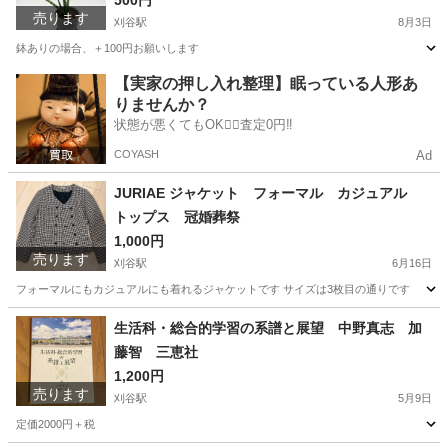
500円
売ります
刈谷駅
8月3日
鉢ありの場合、＋100円お願いします
愛知
刈谷市
刈谷駅
家庭用品
サンセベリア
【実家の押し入れ整理】眠っている人形あ
りませんか？
状態が悪くてもOK🙆‍♀️査定0円‼️
COYASH
Ad
JURIAE ジャケット フォーマル カジュアル
トップス 冠婚葬祭
1,000円
売ります
刈谷駅
6月16日
フォーマルにもカジュアルにも着れるジャケットです サイズは3枚目の通りです
愛知
刈谷市
刈谷駅
ジャケット
通り
生活科・総合的学習の系譜と展望 中野真志 加
藤智 三恵社
1,200円
売ります
刈谷駅
5月9日
定価2000円＋税