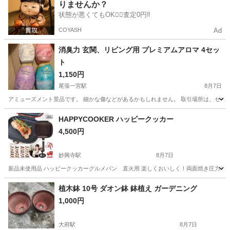
りませんか？
状態が悪くてもOK🙆‍♀️査定0円‼️
COYASH
Ad
消臭力 玄関、リビング用 プレミアムアロマ 4セッ
ト
1,150円
尾張一宮駅
8月7日
アミューズメント景品です。 細かな傷などがあるかもしれません。 取引場所は、セブ
愛知
一宮市
尾張一宮駅
芳香剤、消臭剤
HAPPYCOOKER ハッピークッカー
4,500円
妙興寺駅
8月7日
新品未使用品 ハッピークッカーグルメパン 直火用 楽しくおいしく！両面焼き圧力フライパ
愛知
一宮市
妙興寺駅
調理器具
フライパン
植木鉢 10号 ダオン鉢 鉢植え ガーデニング
1,000円
大府駅
8月7日