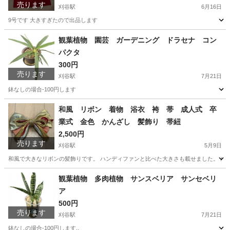
売ります
刈谷駅
6月16日
9号です 大きすぎたので出品します
愛知
刈谷市
刈谷駅
スカート
アッシュエル
観葉植物 園芸 ガーデニング ドラセナ コン
パクタ
300円
売ります
刈谷駅
7月21日
鉢なしの場合-100円します
愛知
刈谷市
刈谷駅
家庭用品
ドラセナ
和風 リボン 着物 浴衣 袴 帯 成人式 卒
業式 金色 かんざし 髪飾り 帯紐
2,500円
売ります
刈谷駅
5月9日
和風で大きなリボンの髪飾りです。 ハンディファンと比べた大きさも載せました。 成
愛知
刈谷市
刈谷駅
着物
成人式
観葉植物 多肉植物 サンスベリア サンセベリ
ア
500円
売ります
刈谷駅
7月21日
鉢なしの場合-100円します,.