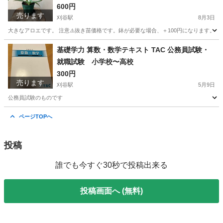
600円
売ります
刈谷駅
8月3日
大きなアロエです。 注意⚠️抜き苗価格です。鉢が必要な場合、＋100円になります。
愛知
刈谷市
刈谷駅
家庭用品
アロエ
基礎学力 算数・数学テキスト TAC 公務員試験・
就職試験 小学校〜高校
300円
売ります
刈谷駅
5月9日
公務員試験のものです
愛知
刈谷市
刈谷駅
参考書
公務員試験
ページTOPへ
投稿
誰でも今すぐ30秒で投稿出来る
投稿画面へ (無料)