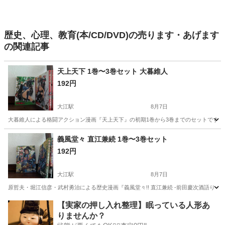
歴史、心理、教育(本/CD/DVD)の売ります・あげます
の関連記事
天上天下 1巻〜3巻セット 大暮維人
192円
大江駅
8月7日
大暮維人による格闘アクション漫画『天上天下』の初期1巻から3巻までのセットです。 - タイトル
愛知
名古屋市
大江駅
マンガ、コミック、アニメ
セット
義風堂々 直江兼続 1巻〜3巻セット
192円
大江駅
8月7日
原哲夫・堀江信彦・武村勇治による歴史漫画『義風堂々!! 直江兼続 -前田慶次酒語り-』の1巻か
愛知
名古屋市
大江駅
マンガ、コミック、アニメ
歴史漫画
【実家の押し入れ整理】眠っている人形あ
りませんか？