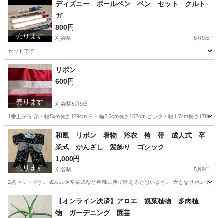
愛知
刈谷市
刈谷駅
その他
サンセベリア
ディズニー ボールペン ペン セット クルト
ガ
800円
売ります
刈谷駅
5月9日
セットです
愛知
刈谷市
刈谷駅
その他
クルトガ
リボン
600円
売ります
刈谷駅
5月9日
1番上から 赤・幅5cm長さ129cm 白・幅2.5cm長さ152cm ピンク・幅1.7cm長さ178c
愛知
刈谷市
刈谷駅
ラッピング用品
ピンク
和風 リボン 着物 浴衣 袴 帯 成人式 卒
業式 かんざし 髪飾り ゴシック
1,000円
売ります
刈谷駅
5月9日
2点セットです。成人式や卒業式など各種式典で映えると思います。 大きなリボンで、
愛知
刈谷市
刈谷駅
着物
成人式
【オンライン決済】アロエ 観葉植物 多肉植
物 ガーデニング 園芸