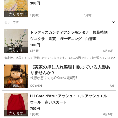
300円
売ります
刈谷駅
5月9日
セットです
愛知
刈谷市
刈谷駅
食器
スターバックス
トラディスカンティアシラモンタナ 観葉植物
ツユクサ 園芸 ガーデニング 白雪姫
100円
売ります
刈谷駅
6月16日
剪定後、水差しをして発根したものになります。 1本100円です。 根が張っているも
愛知
刈谷市
刈谷駅
家庭用品
観葉植物
【実家の押し入れ整理】眠っている人形あ
りませんか？
状態が悪くてもOK🙆‍♀️査定0円‼️
COYASH
Ad
H.LCote d'Azur アッシュ・エル アッシュエル
ウール 赤いスカート
700円
売ります
刈谷駅
6月16日