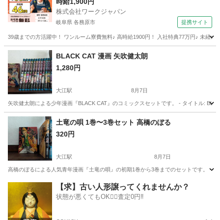
時給1,900円
株式会社ワークジャパン
岐阜県 各務原市
提携サイト
39歳までの方活躍中！ ワンルーム寮費無料♪ 高時給1900円！ 入社特典77万円♪ 未
岐阜
各務原市
その他
BLACK CAT 漫画 矢吹健太朗
1,280円
大江駅
8月7日
矢吹健太朗による少年漫画『BLACK CAT』のコミックスセットです。 - タイトル: BLACK
愛知
名古屋市
大江駅
マンガ、コミック、アニメ
漫画
土竜の唄 1巻〜3巻セット 高橋のぼる
320円
大江駅
8月7日
高橋のぼるによる人気青年漫画『土竜の唄』の初期1巻から3巻までのセットです。 - タイトル: 土竜
愛知
名古屋市
大江駅
マンガ、コミック、アニメ
【求】古い人形譲ってくれませんか？
状態が悪くてもOK🙆‍♀️査定0円‼️