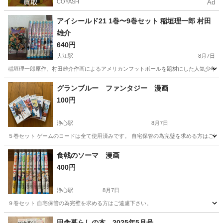
COYASH
Ad
アイシールド21 1巻〜9巻セット 稲垣理一郎 村田
雄介
640円
大江駅
8月7日
稲垣理一郎原作、村田雄介作画によるアメリカンフットボールを題材にした人気少年漫画『アイシール
愛知
名古屋市
大江駅
マンガ、コミック、アニメ
グランブルー ファンタジー 漫画
100円
浄心駅
8月7日
５巻セット ゲームのコードは全て使用済みです。 自宅保管の為完璧を求める方はご遠
愛知
名古屋市
浄心駅
マンガ、コミック、アニメ
漫画
食戟のソーマ 漫画
400円
浄心駅
8月7日
９巻セット 自宅保管の為完璧を求める方はご遠慮下さい。
愛知
名古屋市
浄心駅
マンガ、コミック、アニメ
田舎暮らしの本 2025年5月号