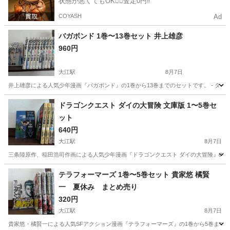
状態が悪くてもOK🙆‍♀️査定0円‼️
COYASH
Ad
バガボンド 1巻〜13巻セット 井上雄彦
960円
大江駅
8月7日
井上雄彦による人気少年漫画『バガボンド』の1巻から13巻までのセットです。 - タイトル: バガボ
愛知
名古屋市
大江駅
マンガ、コミック、アニメ
ドラゴンクエスト ダイの大冒険 文庫版 1〜5巻セ
ット
バガボンド
640円
大江駅
8月7日
三条陸原作、稲田浩司作画による人気少年漫画『ドラゴンクエスト ダイの大冒険』の文庫版1巻から5
愛知
名古屋市
大江駅
マンガ、コミック、アニメ
文庫
テラフォーマーズ 1巻〜5巻セット 貴家悠 橘賢
一 夏休み まとめ売り
320円
大江駅
8月7日
貴家悠・橘賢一による人気SFアクション漫画『テラフォーマーズ』の1巻から5巻までのセットです。 