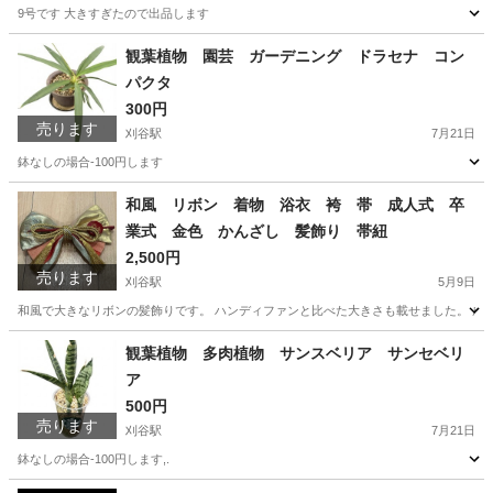
9号です 大きすぎたので出品します
愛知
刈谷市
刈谷駅
スカート
アッシュエル
観葉植物 園芸 ガーデニング ドラセナ コン
パクタ
300円
売ります
刈谷駅
7月21日
鉢なしの場合-100円します
愛知
刈谷市
刈谷駅
家庭用品
ドラセナ
和風 リボン 着物 浴衣 袴 帯 成人式 卒
業式 金色 かんざし 髪飾り 帯紐
2,500円
売ります
刈谷駅
5月9日
和風で大きなリボンの髪飾りです。 ハンディファンと比べた大きさも載せました。 成
愛知
刈谷市
刈谷駅
着物
成人式
観葉植物 多肉植物 サンスベリア サンセベリ
ア
500円
売ります
刈谷駅
7月21日
鉢なしの場合-100円します,.