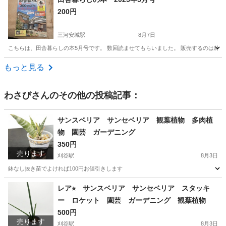
200円
食戟のソーマ
三河安城駅
8月7日
こちらは、田舎暮らしの本5月号です。 数回読ませてもらいました。 販売するのは雑
愛知
刈谷市
三河安城駅
雑誌
新幹線
もっと見る
わさび
さんのその他の投稿記事：
サンスベリア サンセベリア 観葉植物 多肉植
物 園芸 ガーデニング
350円
売ります
刈谷駅
8月3日
鉢なし抜き苗でよければ100円お値引きします
愛知
刈谷市
刈谷駅
家庭用品
サンセベリア
レア⭐︎ サンスベリア サンセベリア スタッキ
ー ロケット 園芸 ガーデニング 観葉植物
500円
売ります
刈谷駅
8月3日