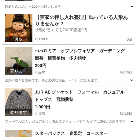
鉢ありの場合、＋100円お願いします
愛知
刈谷市
刈谷駅
家庭用品
サンセベリア
【実家の押し入れ整理】眠っている人形あ
りませんか？
状態が悪くてもOK🙆‍♀️査定0円‼️
COYASH
Ad
ぺぺロミア オブツシフォリア ガーデニング
園芸 観葉植物 多肉植物
200円
売ります
刈谷駅
6月16日
注意⚠️抜き苗価格です。鉢が必要な場合、＋100円になります。
愛知
刈谷市
刈谷駅
家庭用品
多肉植物
JURIAE ジャケット フォーマル カジュアル
トップス 冠婚葬祭
1,000円
売ります
刈谷駅
6月16日
フォーマルにもカジュアルにも着れるジャケットです サイズは3枚目の通りです
愛知
刈谷市
刈谷駅
ジャケット
通り
スターバックス 春限定 コースター