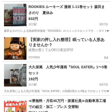
愛知
名古屋市
大江駅
マンガ、コミック、アニメ
ROOKIES ルーキーズ 漫画 1-11巻セット 森田ま
さのり 夏休み
テラフォーマーズ
832円
大江駅
8月7日
森田まさのりによる熱血野球漫画『ROOKIES』のコミックスセットです。 - タイトル: ROOKI
愛知
名古屋市
大江駅
マンガ、コミック、アニメ
【実家の押し入れ整理】眠っている人形あ
りませんか？
状態が悪くてもOK🙆‍♀️査定0円‼️
COYASH
Ad
大久保篤 人気少年漫画『SOUL EATER』1〜3巻
セット
192円
大江駅
8月7日
大久保篤による人気少年漫画『SOUL EATER』の初期1巻から3巻までのセットです。 - タイトル:
愛知
名古屋市
大江駅
マンガ、コミック、アニメ
≪寮無料・月収46万円・派遣社員≫自動車系工場
での組立・加工・プレス 交替制