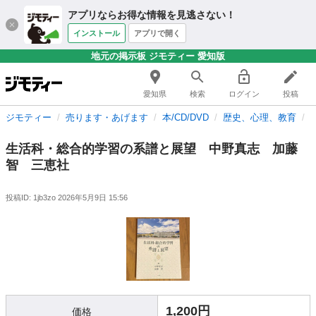
アプリならお得な情報を見逃さない！
インストール
アプリで開く
地元の掲示板 ジモティー 愛知版
愛知県
検索
ログイン
投稿
ジモティー
売ります・あげます
本/CD/DVD
歴史、心理、教育
生活科・総合的学習の系譜と展望 中野真志 加藤
智 三恵社
投稿ID: 1jb3zo
2026年5月9日 15:56
1,200円
価格