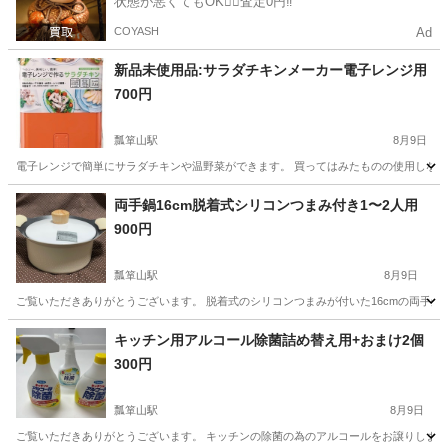
状態が悪くてもOK🙆‍♀️査定0円‼️
COYASH
Ad
新品未使用品:サラダチキンメーカー電子レンジ用
700円
瓢箪山駅
8月9日
電子レンジで簡単にサラダチキンや温野菜ができます。 買ってはみたものの使用しないので活用
愛知
名古屋市
瓢箪山駅
調理器具
サラダチキン
両手鍋16cm脱着式シリコンつまみ付き1〜2人用
900円
瓢箪山駅
8月9日
ご覧いただきありがとうございます。 脱着式のシリコンつまみが付いた16cmの両手鍋
愛知
名古屋市
瓢箪山駅
調理器具
キッチン用アルコール除菌詰め替え用+おまけ2個
300円
瓢箪山駅
8月9日
ご覧いただきありがとうございます。 キッチンの除菌の為のアルコールをお譲りします。