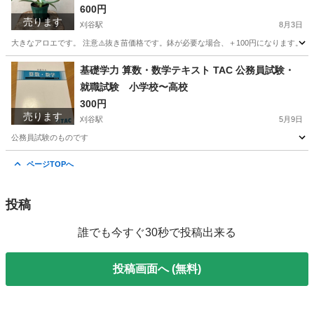
600円
売ります
刈谷駅
8月3日
大きなアロエです。 注意⚠️抜き苗価格です。鉢が必要な場合、＋100円になります。
愛知
刈谷市
刈谷駅
家庭用品
アロエ
基礎学力 算数・数学テキスト TAC 公務員試験・
就職試験 小学校〜高校
300円
売ります
刈谷駅
5月9日
公務員試験のものです
愛知
刈谷市
刈谷駅
参考書
公務員試験
ページTOPへ
投稿
誰でも今すぐ30秒で投稿出来る
投稿画面へ (無料)