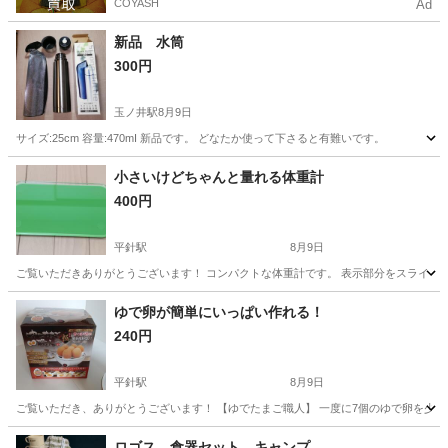
COYASH
Ad
新品 水筒
300円
玉ノ井駅
8月9日
サイズ:25cm 容量:470mI 新品です。 どなたか使って下さると有難いです。
愛知
一宮市
玉ノ井駅
食器
小さいけどちゃんと量れる体重計
400円
平針駅
8月9日
ご覧いただきありがとうございます！ コンパクトな体重計です。 表示部分をスライドして収納
愛知
名古屋市
平針駅
その他
ゆで卵が簡単にいっぱい作れる！
240円
平針駅
8月9日
ご覧いただき、ありがとうございます！ 【ゆでたまご職人】 一度に7個のゆで卵を少量の
愛知
名古屋市
平針駅
家庭用品
ロゴス 食器セット キャンプ