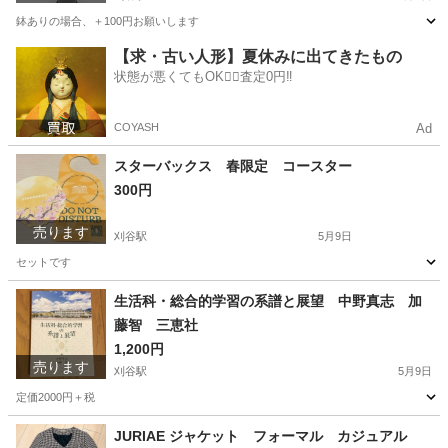
鉢ありの場合、＋100円お願いします
愛知
刈谷市
刈谷駅
家庭用品
サンセベリア
【求・古い人形】夏休みに出てきたもの
状態が悪くてもOK🙆‍♀️査定0円‼️
COYASH
Ad
スターバックス 春限定 コースター
300円
売ります
刈谷駅
5月9日
セットです
愛知
刈谷市
刈谷駅
食器
スターバックス
生活科・総合的学習の系譜と展望 中野真志 加
藤智 三恵社
1,200円
売ります
刈谷駅
5月9日
定価2000円＋税
愛知
刈谷市
刈谷駅
歴史、心理、教育
加藤
JURIAE ジャケット フォーマル カジュアル