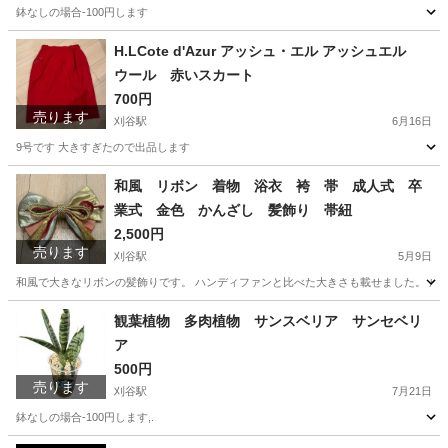
鉢なしの場合-100円します
愛知
刈谷市
刈谷駅
家庭用品
ドラセナ
H.LCote d'Azur アッシュ・エル アッシュエル
ウール 赤いスカート
700円
売ります
刈谷駅
6月16日
9号です 大きすぎたので出品します
愛知
刈谷市
刈谷駅
スカート
アッシュエル
和風 リボン 着物 浴衣 袴 帯 成人式 卒
業式 金色 かんざし 髪飾り 帯紐
2,500円
売ります
刈谷駅
5月9日
和風で大きなリボンの髪飾りです。 ハンディファンと比べた大きさも載せました。 成
愛知
刈谷市
刈谷駅
着物
成人式
観葉植物 多肉植物 サンスベリア サンセベリ
ア
500円
売ります
刈谷駅
7月21日
鉢なしの場合-100円します,.