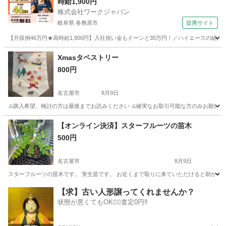
時給1,900円
株式会社ワークジャパン
岐阜県 各務原市
提携サイト
【月収例46万円★高時給1,900円】入社祝い金もドーンと35万円！／ハイエースの組
岐阜
各務原市
その他
Xmasタペストリー
800円
名古屋市
8月9日
⚠️購入希望、検討の方は最後までお読みください ⚠️確実なお取引可能な方のみお願いしま
愛知
名古屋市
年中行事用品
クリスマスツリー
【オンライン決済】スターフルーツの苗木
500円
名古屋市
8月9日
スターフルーツの苗木です。 実生苗です。 お近くまで取りに来ていただけると助かり
愛知
名古屋市
家庭用品
苗木
【求】古い人形譲ってくれませんか？
状態が悪くてもOK🙆‍♀️査定0円‼️