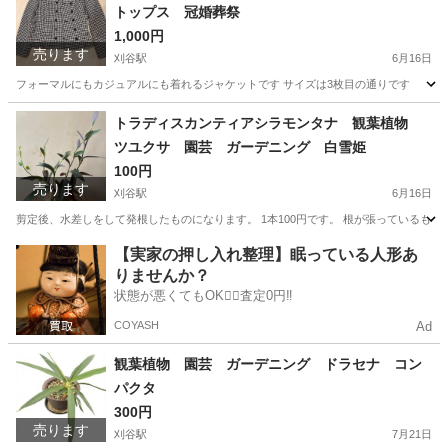
トップス 冠婚葬祭
1,000円
売ります
刈谷駅
6月16日
フォーマルにもカジュアルにも着れるジャケットです サイズは3枚目の通りです
愛知
刈谷市
刈谷駅
ジャケット
通り
トラディスカンティアシラモンタナ 観葉植物
ツユクサ 園芸 ガーデニング 白雪姫
100円
売ります
刈谷駅
6月16日
剪定後、水差しをして発根したものになります。 1本100円です。 根が張っているも
愛知
刈谷市
刈谷駅
家庭用品
観葉植物
【実家の押し入れ整理】眠っている人形あ
りませんか？
状態が悪くてもOK🙆‍♀️査定0円‼️
COYASH
Ad
観葉植物 園芸 ガーデニング ドラセナ コン
パクタ
300円
売ります
刈谷駅
7月21日