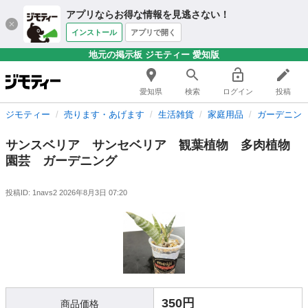
アプリならお得な情報を見逃さない！
インストール
アプリで開く
地元の掲示板 ジモティー 愛知版
愛知県
検索
ログイン
投稿
ジモティー
売ります・あげます
生活雑貨
家庭用品
ガーデニン
サンスベリア サンセベリア 観葉植物 多肉植物
園芸 ガーデニング
投稿ID: 1navs2
2026年8月3日 07:20
350円
商品価格