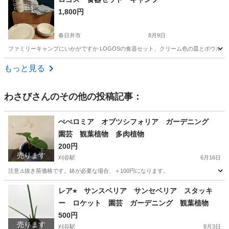
1,800円
春日井市
8月9日
ファミリーキャンプにいかがですか LOGOSの食器セット、クリーム色の皿とボウル、収納袋付き。
愛知
春日井市
食器
食器セット
もっと見る
わさび
さんのその他の投稿記事：
ぺぺロミア オブツシフォリア ガーデニング
園芸 観葉植物 多肉植物
200円
売ります
刈谷駅
6月16日
注意⚠️抜き苗価格です。鉢が必要な場合、＋100円になります。
愛知
刈谷市
刈谷駅
家庭用品
多肉植物
レア⭐︎ サンスベリア サンセベリア スタッキ
ー ロケット 園芸 ガーデニング 観葉植物
500円
売ります
刈谷駅
8月3日