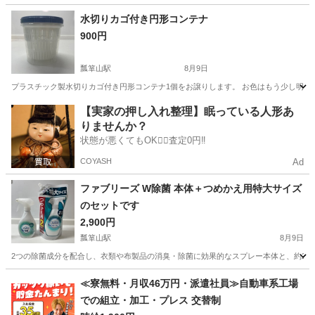
愛知
名古屋市
瓢箪山駅
家庭用品
アルコール
水切りカゴ付き円形コンテナ
900円
瓢箪山駅
8月9日
プラスチック製水切りカゴ付き円形コンテナ1個をお譲りします。 お色はもう少し明るい色
愛知
名古屋市
瓢箪山駅
家庭用品
コンテナ
【実家の押し入れ整理】眠っている人形あ
りませんか？
状態が悪くてもOK🙆‍♀️査定0円‼️
COYASH
Ad
ファブリーズ W除菌 本体＋つめかえ用特大サイズ
のセットです
2,900円
瓢箪山駅
8月9日
2つの除菌成分を配合し、衣類や布製品の消臭・除菌に効果的なスプレー本体と、約2回分の大容量
愛知
名古屋市
瓢箪山駅
芳香剤、消臭剤
除菌
≪寮無料・月収46万円・派遣社員≫自動車系工場
での組立・加工・プレス 交替制