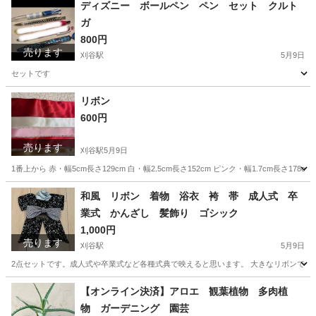
愛知
刈谷市
刈谷駅
その他
サンセベリア
ディズニー ボールペン ペン セット クルト
ガ
800円
売ります
刈谷駅
5月9日
セットです
愛知
刈谷市
刈谷駅
その他
クルトガ
リボン
600円
売ります
刈谷駅
5月9日
1番上から 赤・幅5cm長さ129cm 白・幅2.5cm長さ152cm ピンク・幅1.7cm長さ178c
愛知
刈谷市
刈谷駅
ラッピング用品
ピンク
和風 リボン 着物 浴衣 袴 帯 成人式 卒
業式 かんざし 髪飾り ゴシック
1,000円
売ります
刈谷駅
5月9日
2点セットです。成人式や卒業式など各種式典で映えると思います。 大きなリボンで、
愛知
刈谷市
刈谷駅
着物
成人式
【オンライン決済】アロエ 観葉植物 多肉植
物 ガーデニング 園芸