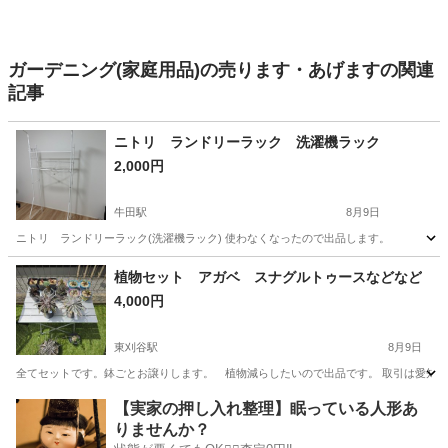
ガーデニング(家庭用品)の売ります・あげますの関連
記事
ニトリ ランドリーラック 洗濯機ラック
2,000円
牛田駅
8月9日
ニトリ ランドリーラック(洗濯機ラック) 使わなくなったので出品します。
愛知
知立市
牛田駅
家庭用品
ラック
植物セット アガベ スナグルトゥースなどなど
4,000円
東刈谷駅
8月9日
全てセットです。鉢ごとお譲りします。 植物減らしたいので出品です。 取引は愛知
愛知
刈谷市
東刈谷駅
家庭用品
アガベ
【実家の押し入れ整理】眠っている人形あ
りませんか？