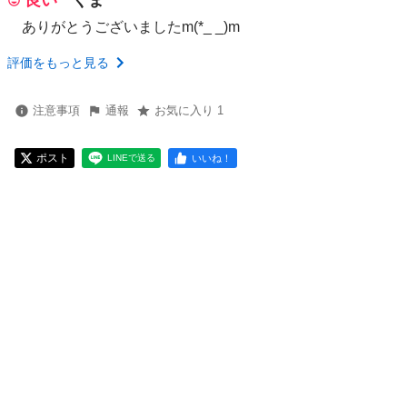
良い
くま
ありがとうございましたm(*_ _)m
評価をもっと見る
注意事項
通報
お気に入り 1
ポスト
いいね！
LINEで送る