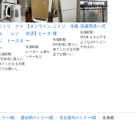
ニトリ ケト
【オンライン
ニトリ 冷蔵
洗濯用具一式
矢場町駅
ル レン
決済】ヒータ
庫
竿2本 タオル干す
矢場町駅
ジ トースタ
ー
ようなの1つ ピン
6月末頃に取りに
矢場町駅
チ付きの...
ー
来てくださる方限
ヒーター 人感セ
矢場町駅
定でお願いい...
ンサーあり
6月末頃に取りに
来てくださる方限
定でお願いし...
ミラー/鏡
愛知県のミラー/鏡
名古屋市のミラー/鏡
全身鏡