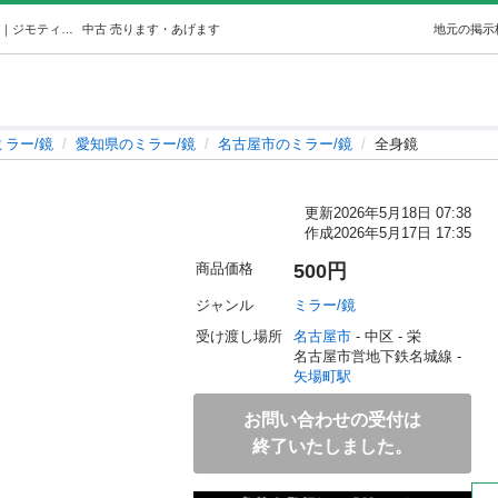
全身鏡 (y) 矢場町のミラー/鏡の中古あげます・譲ります｜ジモティーで不用品の処分
中古
売ります・あげます
地元の掲示
ミラー/鏡
愛知県のミラー/鏡
名古屋市のミラー/鏡
全身鏡
更新
2026年5月18日 07:38
作成
2026年5月17日 17:35
商品価格
500円
ジャンル
ミラー/鏡
受け渡し場所
名古屋市
 - 中区
 - 栄
名古屋市営地下鉄名城線 - 
矢場町駅
お問い合わせの受付は
終了いたしました。