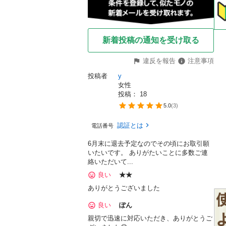
新着投稿の通知を受け取る
違反を報告
注意事項
投稿者
y
女性
投稿： 
18
5.0
(
3
)
認証とは
電話番号
6月末に退去予定なのでその頃にお取引願
いたいです。 ありがたいことに多数ご連
絡いただいて...
良い
★★
ありがとうございました
良い
ぽん
親切で迅速に対応いただき、ありがとうご