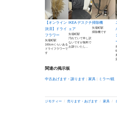
【オンライン
IKEA デスクチ
掃除機
矢場町駅
決済】ドライ
ェア
掃除機です
矢場町駅
フラワー
汚れていて申し訳
矢場町駅
ないですが無料で
160cmくらいある
お譲りいたし...
ドライフラワーで
す
関連の掲示板
中古あげます・譲ります
家具
ミラー/鏡
ジモティー
売ります・あげます
家具