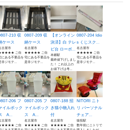
0807-210 収
0807-209 収
【オンライン
0807-204 Idio
納ケース
納ケース
決済】白 テレ
s くじスク...
名古屋市
名古屋市
名古屋市
ビ台 ローボ...
★★★★★ ご自
★★★★★ ご自
★★★★★ ご自
本郷駅
宅にある不要品を
宅にある不要品を
宅にある不要品を
最終値下げしまし
是非ジモテ...
是非ジモテ...
是非ジモテ...
た！ これ以上の
お値下げは考...
0807-206 フ
0807-205 フ
0807-188 招
NITORI ニト
ァイルボック
ァイルボック
き猫小物入れ
リ パーソナル
ス A...
ス A...
付
チェア...
名古屋市
名古屋市
名古屋市
猿投駅
★★★★★ ご自
★★★★★ ご自
★★★★★ ご自
数年前にニトリで
宅にある不要品を
宅にある不要品を
宅にある不要品を
購入しましたが、