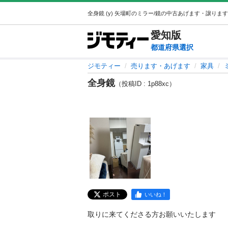
愛知
版
都道府県選択
ジモティー
売ります・あげます
家具
全身鏡
（投稿ID : 1p88xc）
ポスト
いいね！
取りに来てくださる方お願いいたします