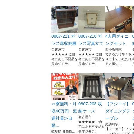
0807-211 ガ
0807-210 ガ
4人用ダイニ
ラス扉収納棚
ラス写真立て
ングセット
名古屋市
名古屋市
西小坂井駅
★★★★★ ご自
★★★★★ ご自
できるだけ早く取
宅にある不要品を
宅にある不要品を
りに来ていただけ
是非ジモテ...
是非ジモテ...
る方優先 ...
≪寮無料・月
0807-208 収
【フジエイ】
収46万円・派
納ケース
ダイニングテ
名古屋市
遣社員≫自
ーブル
★★★★★ ご自
諏訪町駅
動...
宅にある不要品を
【メーカー】フジ
岐阜県 各務原...
是非ジモテ...
エイ•ダイニング