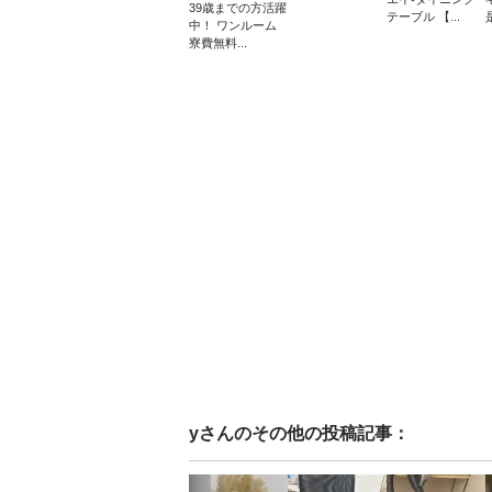
39歳までの方活躍
テーブル 【...
中！ ワンルーム
寮費無料...
y
さんのその他の投稿記事：