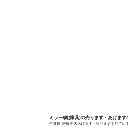
ミラー/鏡(家具)の売ります・あげま
全身鏡 愛知 中古あげます・譲りますを見てい