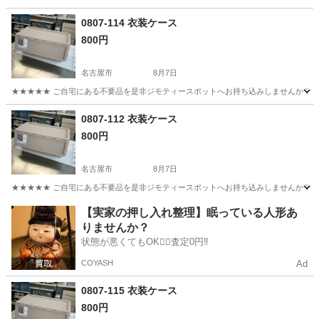
愛知
名古屋市
収納家具
現地
0807-114 衣装ケース
800円
名古屋市
8月7日
★★★★★ ご自宅にある不要品を是非ジモティースポットへお持ち込みしませんか？ 家
愛知
名古屋市
収納家具
現地
0807-112 衣装ケース
800円
名古屋市
8月7日
★★★★★ ご自宅にある不要品を是非ジモティースポットへお持ち込みしませんか？ 家
愛知
名古屋市
収納家具
現地
【実家の押し入れ整理】眠っている人形あ
りませんか？
状態が悪くてもOK🙆‍♀️査定0円‼️
COYASH
Ad
0807-115 衣装ケース
800円