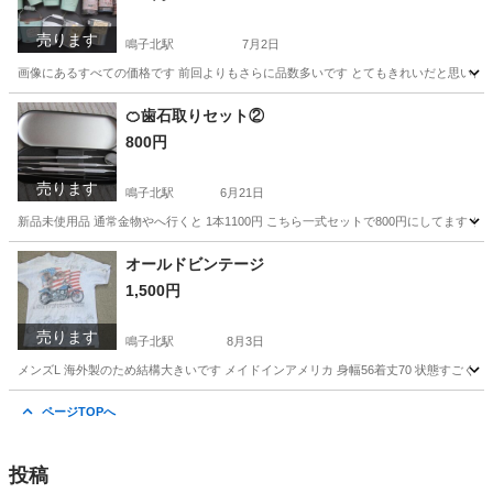
売ります
鳴子北駅
7月2日
画像にあるすべての価格です 前回よりもさらに品数多いです とてもきれいだと思います
愛知
名古屋市
鳴子北駅
家具
ブリキ
🍊歯石取りセット②
800円
売ります
鳴子北駅
6月21日
新品未使用品 通常金物やへ行くと 1本1100円 こちら一式セットで800円にしてます
愛知
名古屋市
鳴子北駅
家具
金物
オールドビンテージ
1,500円
売ります
鳴子北駅
8月3日
メンズL 海外製のため結構大きいです メイドインアメリカ 身幅56着丈70 状態すごく
愛知
名古屋市
鳴子北駅
服/ファッション
ページTOPへ
投稿