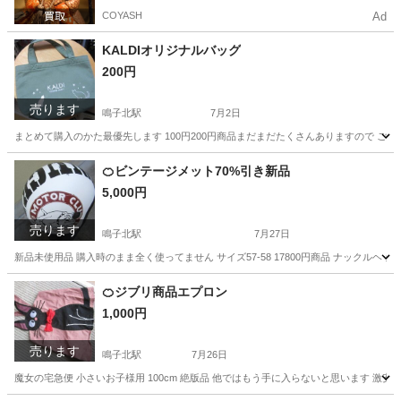
COYASH
Ad
KALDIオリジナルバッグ
200円
売ります
鳴子北駅
7月2日
まとめて購入のかた最優先します 100円200円商品まだまだたくさんありますので ご確認
愛知
名古屋市
鳴子北駅
靴/バッグ
🍊ビンテージメット70%引き新品
5,000円
売ります
鳴子北駅
7月27日
新品未使用品 購入時のまま全く使ってません サイズ57‐58 17800円商品 ナックルヘ
愛知
名古屋市
鳴子北駅
その他
ヘルメット
🍊ジブリ商品エプロン
1,000円
売ります
鳴子北駅
7月26日
魔女の宅急便 小さいお子様用 100cm 絶版品 他ではもう手に入らないと思います 激