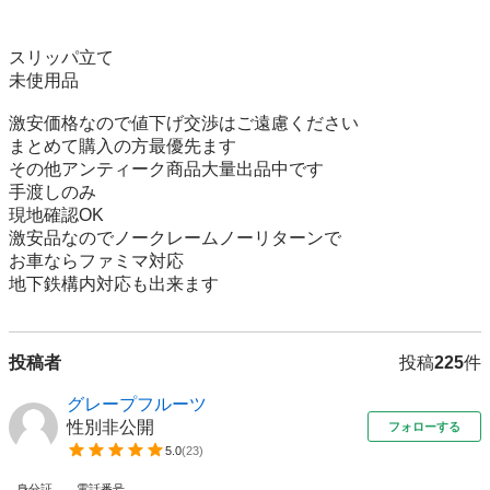
スリッパ立て

未使用品

激安価格なので値下げ交渉はご遠慮ください

まとめて購入の方最優先ます

その他アンティーク商品大量出品中です

手渡しのみ

現地確認OK

激安品なのでノークレームノーリターンで

お車ならファミマ対応

投稿者
投稿
225
件
グレープフルーツ
性別非公開
フォローする
5.0
(
23
)
身分証
電話番号