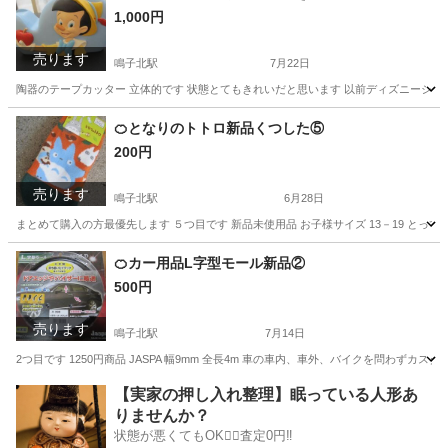
1,000円
売ります
鳴子北駅
7月22日
陶器のテープカッター 立体的です 状態とてもきれいだと思います 以前ディズニーショップ
愛知
名古屋市
鳴子北駅
家具
テープカッター
🍊となりのトトロ新品くつした⑤
200円
売ります
鳴子北駅
6月28日
まとめて購入の方最優先します ５つ目です 新品未使用品 お子様サイズ 13－19 とっ
愛知
名古屋市
鳴子北駅
服/ファッション
となりのトトロ
🍊カー用品L字型モール新品②
500円
売ります
鳴子北駅
7月14日
2つ目です 1250円商品 JASPA 幅9mm 全長4m 車の車内、車外、バイクを問わず
愛知
名古屋市
鳴子北駅
車のパーツ
ヘルメット
【実家の押し入れ整理】眠っている人形あ
りませんか？
状態が悪くてもOK🙆‍♀️査定0円‼️