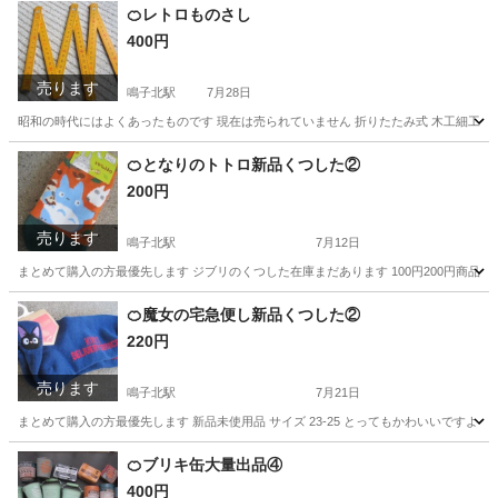
愛知
名古屋市
鳴子北駅
子供用品
エプロン
🍊レトロものさし
400円
売ります
鳴子北駅
7月28日
昭和の時代にはよくあったものです 現在は売られていません 折りたたみ式 木工細工 伸
愛知
名古屋市
鳴子北駅
家具
木製
🍊となりのトトロ新品くつした②
200円
売ります
鳴子北駅
7月12日
まとめて購入の方最優先します ジブリのくつした在庫まだあります 100円200円商品も大
愛知
名古屋市
鳴子北駅
服/ファッション
となりのトトロ
🍊魔女の宅急便し新品くつした②
220円
売ります
鳴子北駅
7月21日
まとめて購入の方最優先します 新品未使用品 サイズ 23-25 とってもかわいいですよ 
愛知
名古屋市
鳴子北駅
服/ファッション
千と千尋の神隠し
🍊ブリキ缶大量出品④
400円