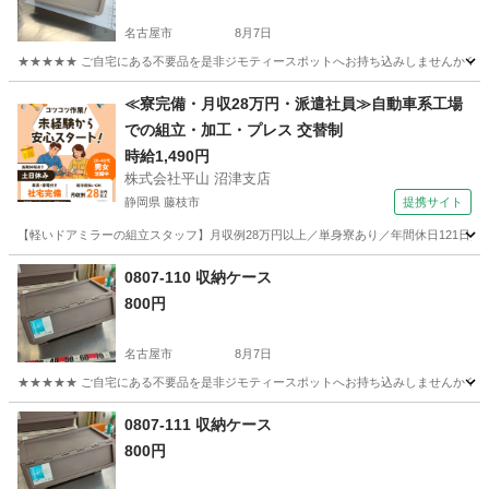
名古屋市
8月7日
★★★★★ ご自宅にある不要品を是非ジモティースポットへお持ち込みしませんか？ 家
愛知
名古屋市
収納家具
現地
≪寮完備・月収28万円・派遣社員≫自動車系工場
での組立・加工・プレス 交替制
時給1,490円
株式会社平山 沼津支店
静岡県 藤枝市
提携サイト
【軽いドアミラーの組立スタッフ】月収例28万円以上／単身寮あり／年間休日121日／
静岡
藤枝市
その他
0807-110 収納ケース
800円
名古屋市
8月7日
★★★★★ ご自宅にある不要品を是非ジモティースポットへお持ち込みしませんか？ 家
愛知
名古屋市
収納家具
現地
0807-111 収納ケース
800円