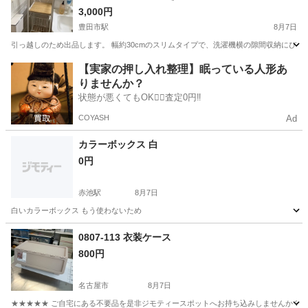
3,000円
豊田市駅
8月7日
引っ越しのため出品します。 幅約30cmのスリムタイプで、洗濯機横の隙間収納にぴっ
愛知
豊田市
豊田市駅
収納家具
【実家の押し入れ整理】眠っている人形あ
りませんか？
状態が悪くてもOK🙆‍♀️査定0円‼️
COYASH
Ad
カラーボックス 白
0円
赤池駅
8月7日
白いカラーボックス もう使わないため
愛知
日進市
赤池駅
収納家具
0807-113 衣装ケース
800円
名古屋市
8月7日
★★★★★ ご自宅にある不要品を是非ジモティースポットへお持ち込みしませんか？ 家