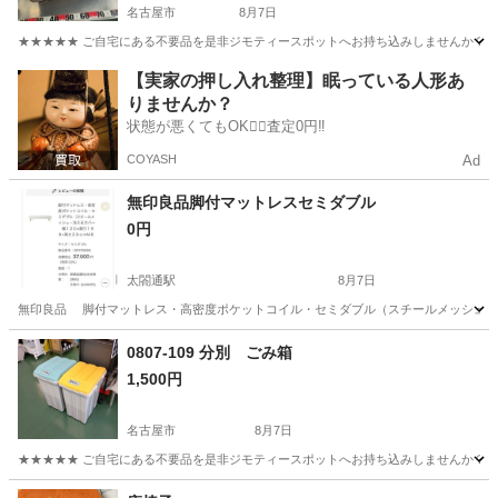
名古屋市
8月7日
★★★★★ ご自宅にある不要品を是非ジモティースポットへお持ち込みしませんか？ 家
愛知
名古屋市
収納家具
現地
【実家の押し入れ整理】眠っている人形あ
りませんか？
状態が悪くてもOK🙆‍♀️査定0円‼️
COYASH
Ad
無印良品脚付マットレスセミダブル
0円
太閤通駅
8月7日
無印良品 脚付マットレス・高密度ポケットコイル・セミダブル（スチールメッシュ・洗えるカ
愛知
名古屋市
太閤通駅
ベッド
0807-109 分別 ごみ箱
1,500円
名古屋市
8月7日
★★★★★ ご自宅にある不要品を是非ジモティースポットへお持ち込みしませんか？ 家
愛知
名古屋市
インテリア雑貨/小物
現地