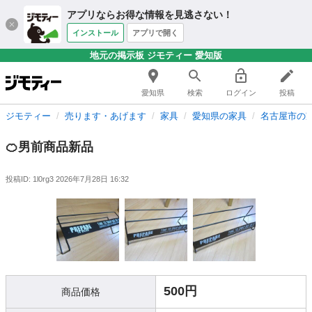
アプリならお得な情報を見逃さない！
インストール
アプリで開く
地元の掲示板 ジモティー 愛知版
愛知県
検索
ログイン
投稿
ジモティー
売ります・あげます
家具
愛知県の家具
名古屋市の
🍊男前商品新品
投稿ID: 1l0rg3
2026年7月28日 16:32
500円
商品価格