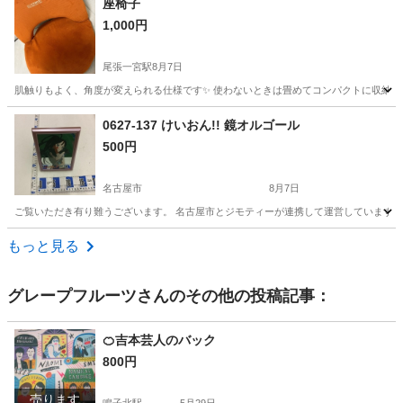
座椅子
1,000円
尾張一宮駅
8月7日
肌触りもよく、角度が変えられる仕様です✨ 使わないときは畳めてコンパクトに収納出来ま
愛知
一宮市
尾張一宮駅
椅子
0627-137 けいおん!! 鏡オルゴール
500円
名古屋市
8月7日
ご覧いただき有り難うございます。 名古屋市とジモティーが連携して運営しています。 
愛知
名古屋市
インテリア雑貨/小物
リユース
もっと見る
グレープフルーツ
さんのその他の投稿記事：
🍊吉本芸人のバック
800円
売ります