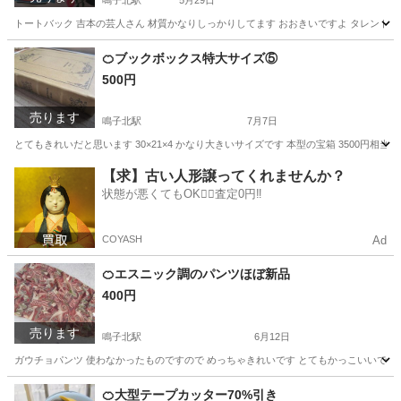
鳴子北駅
5月29日
トートバック 吉本の芸人さん 材質かなりしっかりしてます おおきいですよ タレントショ
愛知
名古屋市
鳴子北駅
靴/バッグ
お笑い
🍊ブックボックス特大サイズ⑤
500円
売ります
鳴子北駅
7月7日
とてもきれいだと思います 30×21×4 かなり大きいサイズです 本型の宝箱 3500円
愛知
名古屋市
鳴子北駅
家具
ボックス
【求】古い人形譲ってくれませんか？
状態が悪くてもOK🙆‍♀️査定0円‼️
COYASH
Ad
🍊エスニック調のパンツほぼ新品
400円
売ります
鳴子北駅
6月12日
ガウチョパンツ 使わなかったものですので めっちゃきれいです とてもかっこいいですよ 
愛知
名古屋市
鳴子北駅
服/ファッション
チャイハネ
🍊大型テープカッター70%引き